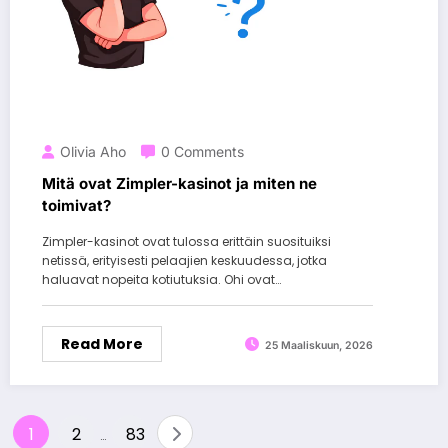
Olivia Aho
0 Comments
Mitä ovat Zimpler-kasinot ja miten ne
toimivat?
Zimpler-kasinot ovat tulossa erittäin suosituiksi
netissä, erityisesti pelaajien keskuudessa, jotka
haluavat nopeita kotiutuksia. Ohi ovat…
Read More
25 Maaliskuun, 2026
Artikkelien
1
2
83
…