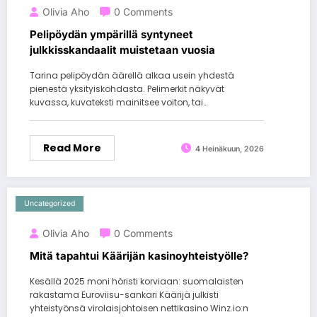
Olivia Aho
0 Comments
Pelipöydän ympärillä syntyneet
julkkisskandaalit muistetaan vuosia
Tarina pelipöydän äärellä alkaa usein yhdestä
pienestä yksityiskohdasta. Pelimerkit näkyvät
kuvassa, kuvateksti mainitsee voiton, tai…
Read More
4 Heinäkuun, 2026
Uncategorized
Olivia Aho
0 Comments
Mitä tapahtui Käärijän kasinoyhteistyölle?
Kesällä 2025 moni höristi korviaan: suomalaisten
rakastama Euroviisu-sankari Käärijä julkisti
yhteistyönsä virolaisjohtoisen nettikasino Winz.io:n