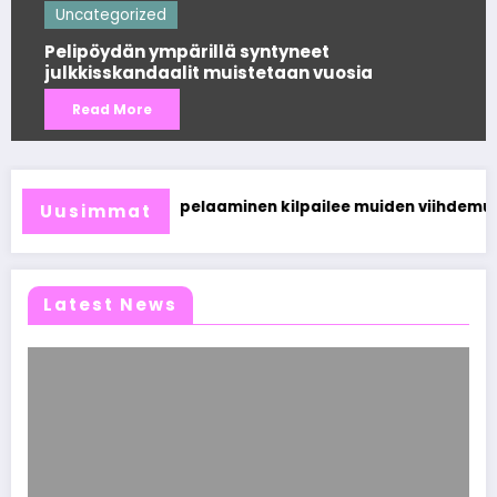
Uncategorized
tyneet
aan vuosia
Mitä tapahtui Käärijän kasi
Read More
Miksi suomalaiset
nen kilpailee muiden viihdemuotojen kanssa
Uusimmat
Latest News