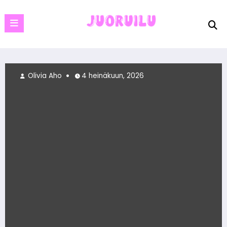
Skip
to
content
 2026
Olivia Aho
27 toukokuun,