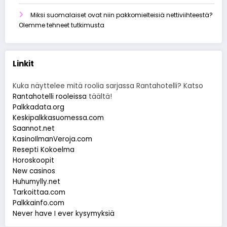
Miksi suomalaiset ovat niin pakkomielteisiä nettiviihteestä?
Olemme tehneet tutkimusta
Linkit
Kuka näyttelee mitä roolia sarjassa Rantahotelli? Katso
Rantahotelli rooleissa
täältä!
Palkkadata.org
Keskipalkkasuomessa.com
Saannot.net
KasinoIlmanVeroja.com
Resepti Kokoelma
Horoskoopit
New casinos
Huhumylly.net
Tarkoittaa.com
Palkkainfo.com
Never have I ever kysymyksiä