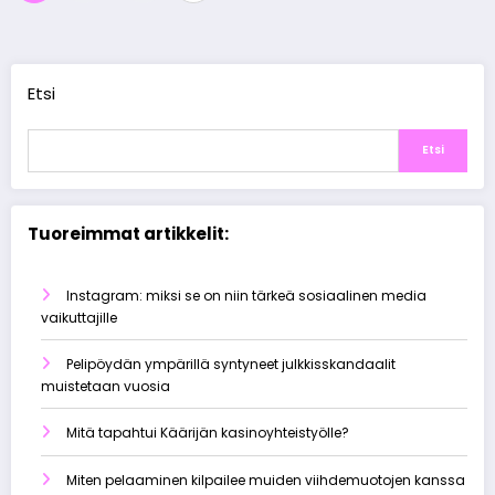
sivutus
Etsi
Etsi
Tuoreimmat artikkelit:
Instagram: miksi se on niin tärkeä sosiaalinen media
vaikuttajille
Pelipöydän ympärillä syntyneet julkkisskandaalit
muistetaan vuosia
Mitä tapahtui Käärijän kasinoyhteistyölle?
Miten pelaaminen kilpailee muiden viihdemuotojen kanssa