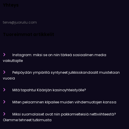
terve@juoruilu.com
Tuoreimmat artikkelit
Instagram: miksi se on niin tärkeä sosiaalinen media
vaikuttajille
Pelipöydän ympärillä syntyneet julkkisskandaalit muistetaan
vuosia
Mitä tapahtui Käärijän kasinoyhteistyölle?
Miten pelaaminen kilpailee muiden viihdemuotojen kanssa
Miksi suomalaiset ovat niin pakkomielteisiä nettiviihteestä?
Olemme tehneet tutkimusta