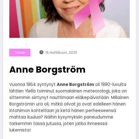
Viihde
16 Huhtikuun, 2025
Anne Borgström
Vuonna 1964 syntynyt
Anne Borgström
oli 1990-luvulta
lähtien Ylellä toiminut suomalainen meteorologi, joka on
sittemmin siirtynyt nauttimaan eläkepäivistään. Millainen
Borgströmin ura oli, mitkä olivat ja ovat edelleen hänen
intohimon kohteitaan ja ketä hänen perheeseensä
mahtaa kuulua? Näihin kysymyksiin paneudumme
tarkemmin tässä jutussa, joten jatka ihmeessä
lukemista!