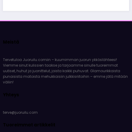
Meistä
Tervetuloa Juoruilu.comiin – kuumimman juorun ykköslähteesi!
Viemme sinut kulissien taakse ja tarjoamme sinulle tuoreimmat
uutiset, huhut ja juonittelut, joista kaikki puhuvat. Glamourikkaista
punaisista matoista mehukkaisiin julkkisriitoihin – emme jätä mitään
väliin!
Yhteys
terve@juoruilu.com
Tuoreimmat artikkelit