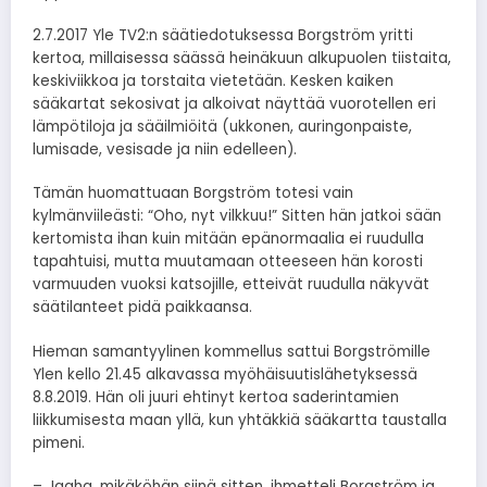
2.7.2017 Yle TV2:n säätiedotuksessa Borgström yritti
kertoa, millaisessa säässä heinäkuun alkupuolen tiistaita,
keskiviikkoa ja torstaita vietetään. Kesken kaiken
sääkartat sekosivat ja alkoivat näyttää vuorotellen eri
lämpötiloja ja sääilmiöitä (ukkonen, auringonpaiste,
lumisade, vesisade ja niin edelleen).
Tämän huomattuaan Borgström totesi vain
kylmänviileästi: “Oho, nyt vilkkuu!” Sitten hän jatkoi sään
kertomista ihan kuin mitään epänormaalia ei ruudulla
tapahtuisi, mutta muutamaan otteeseen hän korosti
varmuuden vuoksi katsojille, etteivät ruudulla näkyvät
säätilanteet pidä paikkaansa.
Hieman samantyylinen kommellus sattui Borgströmille
Ylen kello 21.45 alkavassa myöhäisuutislähetyksessä
8.8.2019. Hän oli juuri ehtinyt kertoa saderintamien
liikkumisesta maan yllä, kun yhtäkkiä sääkartta taustalla
pimeni.
– Jaaha, mikäköhän siinä sitten, ihmetteli Borgström ja