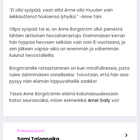
“Ei olisi syöpää, vaan että Anne olisi muuten vain
leikkauttanut hiuksensa lyhyiksi.”
-Anne fani
Olipa syöpää tai ei, on Anne Borgström ollut pienestä
lähtien aktiivinen hevosharrastaja. Ensimmäisen kerran
hän hyppäsi hevosen selkään vain noin 8-vuotiaana, ja
sen jälkeen vapaa-aika on enemmän ja vähemmän
kulunut hevostalleilla.
Borgströmille ratsastaminen on kuin mindfullnessia, josta
tulee äärimmäisen onnelliseksi. Toivotaan, että hän asia
pysyy näin elämän loppuvaiheille saakka!
Tässä Anne Börgströmin elämä kokonaisuudessaan.
Katso seuraavaksi, miten esimerkiksi
Amel Gaily
voi!
Previous post
Sami Talonpoika