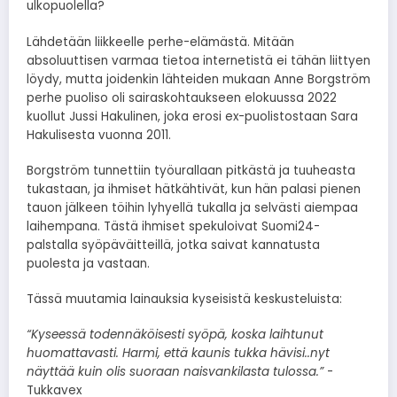
ulkopuolella?
Lähdetään liikkeelle perhe-elämästä. Mitään
absoluuttisen varmaa tietoa internetistä ei tähän liittyen
löydy, mutta joidenkin lähteiden mukaan Anne Borgström
perhe puoliso oli sairaskohtaukseen elokuussa 2022
kuollut Jussi Hakulinen, joka erosi ex-puolistostaan Sara
Hakulisesta vuonna 2011.
Borgström tunnettiin työurallaan pitkästä ja tuuheasta
tukastaan, ja ihmiset hätkähtivät, kun hän palasi pienen
tauon jälkeen töihin lyhyellä tukalla ja selvästi aiempaa
laihempana. Tästä ihmiset spekuloivat Suomi24-
palstalla syöpäväitteillä, jotka saivat kannatusta
puolesta ja vastaan.
Tässä muutamia lainauksia kyseisistä keskusteluista:
“Kyseessä todennäköisesti syöpä, koska laihtunut
huomattavasti. Harmi, että kaunis tukka hävisi..nyt
näyttää kuin olis suoraan naisvankilasta tulossa.”
-
Tukkavex