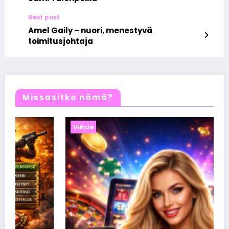
Next post
Amel Gaily – nuori, menestyvä
toimitusjohtaja
Missasitko nämä?
Viihde