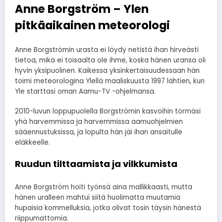
Anne Borgström – Ylen
pitkäaikainen meteorologi
Anne Borgströmin urasta ei löydy netistä ihan hirveästi
tietoa, mikä ei toisaalta ole ihme, koska hänen uransa oli
hyvin yksipuolinen. Kaikessa yksinkertaisuudessaan hän
toimi meteorologina Ylellä maaliskuusta 1997 lähtien, kun
Yle starttasi oman Aamu-TV -ohjelmansa.
2010-luvun loppupuolella Borgströmin kasvoihin törmäsi
yhä harvemmissa ja harvemmissa aamuohjelmien
sääennustuksissa, ja lopulta hän jäi ihan ansaitulle
eläkkeelle.
Ruudun tilttaamista ja vilkkumista
Anne Borgström hoiti työnsä aina mallikkaasti, mutta
hänen uralleen mahtui siitä huolimatta muutamia
hupaisia kommelluksia, jotka olivat tosin täysin hänestä
riippumattomia.