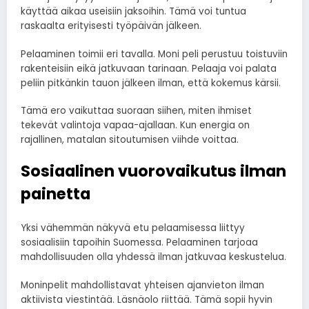
käyttää aikaa useisiin jaksoihin. Tämä voi tuntua
raskaalta erityisesti työpäivän jälkeen.
Pelaaminen toimii eri tavalla. Moni peli perustuu toistuviin
rakenteisiin eikä jatkuvaan tarinaan. Pelaaja voi palata
peliin pitkänkin tauon jälkeen ilman, että kokemus kärsii.
Tämä ero vaikuttaa suoraan siihen, miten ihmiset
tekevät valintoja vapaa-ajallaan. Kun energia on
rajallinen, matalan sitoutumisen viihde voittaa.
Sosiaalinen vuorovaikutus ilman
painetta
Yksi vähemmän näkyvä etu pelaamisessa liittyy
sosiaalisiin tapoihin Suomessa. Pelaaminen tarjoaa
mahdollisuuden olla yhdessä ilman jatkuvaa keskustelua.
Moninpelit mahdollistavat yhteisen ajanvieton ilman
aktiivista viestintää. Läsnäolo riittää. Tämä sopii hyvin