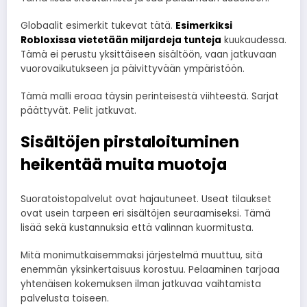
Globaalit esimerkit tukevat tätä.
Esimerkiksi
Robloxissa vietetään miljardeja tunteja
kuukaudessa.
Tämä ei perustu yksittäiseen sisältöön, vaan jatkuvaan
vuorovaikutukseen ja päivittyvään ympäristöön.
Tämä malli eroaa täysin perinteisestä viihteestä. Sarjat
päättyvät. Pelit jatkuvat.
Sisältöjen pirstaloituminen
heikentää muita muotoja
Suoratoistopalvelut ovat hajautuneet. Useat tilaukset
ovat usein tarpeen eri sisältöjen seuraamiseksi. Tämä
lisää sekä kustannuksia että valinnan kuormitusta.
Mitä monimutkaisemmaksi järjestelmä muuttuu, sitä
enemmän yksinkertaisuus korostuu. Pelaaminen tarjoaa
yhtenäisen kokemuksen ilman jatkuvaa vaihtamista
palvelusta toiseen.