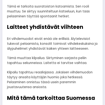
Tämä ei tarkoita suoratoiston katoamista. Sen rooli
muuttuu. Se siirtyy suunniteltuun katseluun, kun taas
pelaaminen täyttää spontaanit hetket.
Laitteet yhdistävät viihteen
Eri viihdemuodot eivät enää ole erillisiä. Älytelevisiot
tukevat pelaamista, konsolit toimivat viihdekeskuksina ja
älypuhelimet yhdistävät kaiken yhteen laitteeseen.
Tämä muuttaa kilpailua. Siirtyminen sarjasta peliin
tapahtuu sekunneissa. Laitetta ei tarvitse vaihtaa.
Kilpailu tapahtuu reaaliajassa. Jokaisen viihdemuodon
täytyy ansaita käyttäjän huomio joka hetkessä.
Pelaaminen onnistuu tässä usein paremmin
joustavuutensa ansiosta.
Mitä tämä tarkoittaa Suomessa