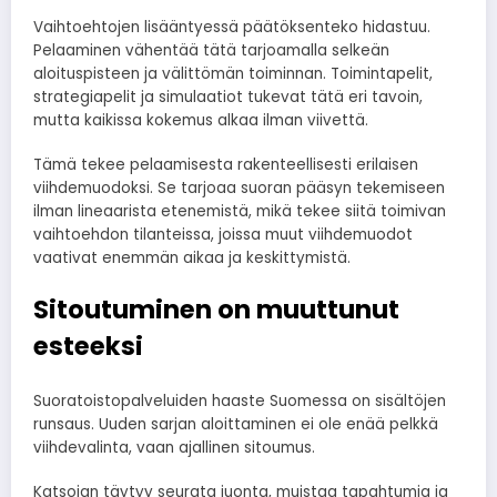
Vaihtoehtojen lisääntyessä päätöksenteko hidastuu.
Pelaaminen vähentää tätä tarjoamalla selkeän
aloituspisteen ja välittömän toiminnan. Toimintapelit,
strategiapelit ja simulaatiot tukevat tätä eri tavoin,
mutta kaikissa kokemus alkaa ilman viivettä.
Tämä tekee pelaamisesta rakenteellisesti erilaisen
viihdemuodoksi. Se tarjoaa suoran pääsyn tekemiseen
ilman lineaarista etenemistä, mikä tekee siitä toimivan
vaihtoehdon tilanteissa, joissa muut viihdemuodot
vaativat enemmän aikaa ja keskittymistä.
Sitoutuminen on muuttunut
esteeksi
Suoratoistopalveluiden haaste Suomessa on sisältöjen
runsaus. Uuden sarjan aloittaminen ei ole enää pelkkä
viihdevalinta, vaan ajallinen sitoumus.
Katsojan täytyy seurata juonta, muistaa tapahtumia ja