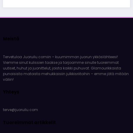
Meistä
Tervetuloa Juoruilu.comiin – kuumimman juorun ykköslähteesi!
Viemme sinut kulissien taakse ja tarjoamme sinulle tuoreimmat
uutiset, huhut ja juonittelut, joista kaikki puhuvat. Glamourikkaista
punaisista matoista mehukkaisiin julkkisriitoihin – emme jätä mitään
väliin!
Yhteys
terve@juoruilu.com
Tuoreimmat artikkelit