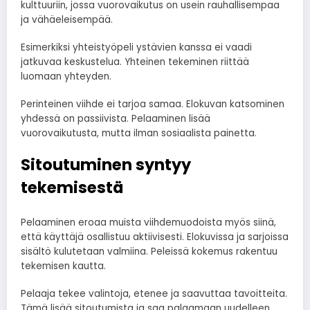
kulttuuriin, jossa vuorovaikutus on usein rauhallisempaa
ja vähäeleisempää.
Esimerkiksi yhteistyöpeli ystävien kanssa ei vaadi
jatkuvaa keskustelua. Yhteinen tekeminen riittää
luomaan yhteyden.
Perinteinen viihde ei tarjoa samaa. Elokuvan katsominen
yhdessä on passiivista. Pelaaminen lisää
vuorovaikutusta, mutta ilman sosiaalista painetta.
Sitoutuminen syntyy
tekemisestä
Pelaaminen eroaa muista viihdemuodoista myös siinä,
että käyttäjä osallistuu aktiivisesti. Elokuvissa ja sarjoissa
sisältö kulutetaan valmiina. Peleissä kokemus rakentuu
tekemisen kautta.
Pelaaja tekee valintoja, etenee ja saavuttaa tavoitteita.
Tämä lisää sitoutumista ja saa palaamaan uudelleen.