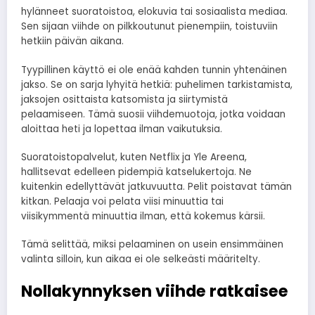
hylänneet suoratoistoa, elokuvia tai sosiaalista mediaa.
Sen sijaan viihde on pilkkoutunut pienempiin, toistuviin
hetkiin päivän aikana.
Tyypillinen käyttö ei ole enää kahden tunnin yhtenäinen
jakso. Se on sarja lyhyitä hetkiä: puhelimen tarkistamista,
jaksojen osittaista katsomista ja siirtymistä
pelaamiseen. Tämä suosii viihdemuotoja, jotka voidaan
aloittaa heti ja lopettaa ilman vaikutuksia.
Suoratoistopalvelut, kuten Netflix ja Yle Areena,
hallitsevat edelleen pidempiä katselukertoja. Ne
kuitenkin edellyttävät jatkuvuutta. Pelit poistavat tämän
kitkan. Pelaaja voi pelata viisi minuuttia tai
viisikymmentä minuuttia ilman, että kokemus kärsii.
Tämä selittää, miksi pelaaminen on usein ensimmäinen
valinta silloin, kun aikaa ei ole selkeästi määritelty.
Nollakynnyksen viihde ratkaisee