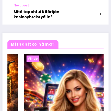
tehneet tutkimusta
Next post
Mitä tapahtui Käärijän
kasinoyhteistyölle?
Missasitko nämä?
Viihde