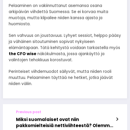
Pelaaminen on vakiinnuttanut asemansa osana
arkipäivän viihdettä Suomessa. Se ei korvaa muita
muotoja, mutta kilpailee niiden kanssa ajasta ja
huomiosta.
Sen vahvuus on joustavuus. Lyhyet sessiot, helppo pääsy
ja vähäinen sitoutuminen sopivat nykyiseen
elämäntapaan. Tätä kehitystä voidaan tarkastella myös
the CFO wise
näkökulmasta, jossa ajankäyttö ja
valintojen tehokkuus korostuvat.
Perinteiset viihdemuodot säilyvät, mutta niiden rooli
muuttuu. Pelaaminen täyttää ne hetket, jotka jäävät
niiden väliin.
Previous post
Miksi suomalaiset ovat niin
pakkomielteisiä nettiviihteestä? Olemme