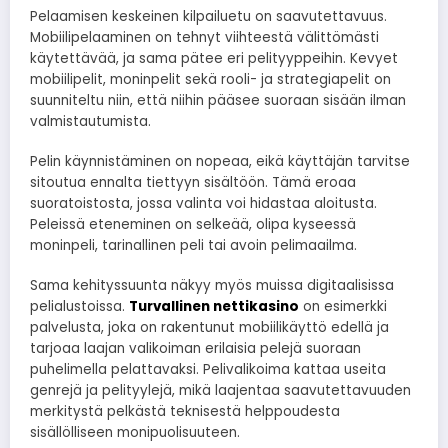
Pelaamisen keskeinen kilpailuetu on saavutettavuus.
Mobiilipelaaminen on tehnyt viihteestä välittömästi
käytettävää, ja sama pätee eri pelityyppeihin. Kevyet
mobiilipelit, moninpelit sekä rooli- ja strategiapelit on
suunniteltu niin, että niihin pääsee suoraan sisään ilman
valmistautumista.
Pelin käynnistäminen on nopeaa, eikä käyttäjän tarvitse
sitoutua ennalta tiettyyn sisältöön. Tämä eroaa
suoratoistosta, jossa valinta voi hidastaa aloitusta.
Peleissä eteneminen on selkeää, olipa kyseessä
moninpeli, tarinallinen peli tai avoin pelimaailma.
Sama kehityssuunta näkyy myös muissa digitaalisissa
pelialustoissa.
Turvallinen nettikasino
on esimerkki
palvelusta, joka on rakentunut mobiilikäyttö edellä ja
tarjoaa laajan valikoiman erilaisia pelejä suoraan
puhelimella pelattavaksi. Pelivalikoima kattaa useita
genrejä ja pelityylejä, mikä laajentaa saavutettavuuden
merkitystä pelkästä teknisestä helppoudesta
sisällölliseen monipuolisuuteen.