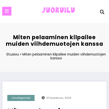
Skip
to
content
Miten pelaaminen kilpailee
muiden viihdemuotojen kanssa
Etusivu
»
Miten pelaaminen kilpailee muiden viihdemuotojen
kanssa
Uncategorized
14 Toukokuun, 2026