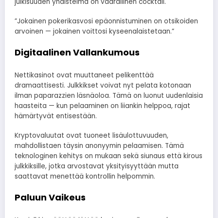
julkisuuden yhdistelmä on vaarallinen cocktail.
”Jokainen pokerikasvosi epäonnistuminen on otsikoiden
arvoinen — jokainen voittosi kyseenalaistetaan.”
Digitaalinen Vallankumous
Nettikasinot ovat muuttaneet pelikenttää
dramaattisesti. Julkkikset voivat nyt pelata kotonaan
ilman paparazzien läsnäoloa. Tämä on luonut uudenlaisia
haasteita — kun pelaaminen on liiankin helppoa, rajat
hämärtyvät entisestään.
Kryptovaluutat ovat tuoneet lisäulottuvuuden,
mahdollistaen täysin anonyymin pelaamisen. Tämä
teknologinen kehitys on mukaan sekä siunaus että kirous
julkkiksille, jotka arvostavat yksityisyyttään mutta
saattavat menettää kontrollin helpommin.
Paluun Vaikeus