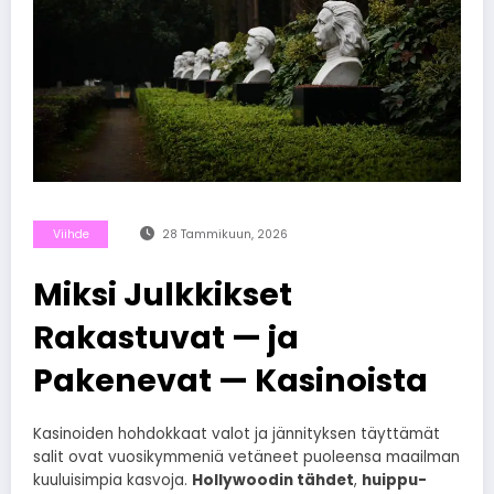
Viihde
28 Tammikuun, 2026
Miksi Julkkikset
Rakastuvat — ja
Pakenevat — Kasinoista
Kasinoiden hohdokkaat valot ja jännityksen täyttämät
salit ovat vuosikymmeniä vetäneet puoleensa maailman
kuuluisimpia kasvoja.
Hollywoodin tähdet
,
huippu-