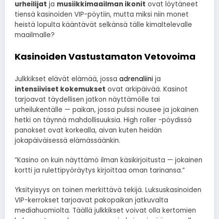
urheilijat
ja
musiikkimaailman ikonit
ovat löytäneet
tiensä kasinoiden VIP-pöytiin, mutta miksi niin monet
heistä lopulta kääntävät selkänsä tälle kimaltelevalle
maailmalle?
Kasinoiden Vastustamaton Vetovoima
Julkkikset elävät elämää, jossa
adrenaliini
ja
intensiiviset kokemukset
ovat arkipäivää. Kasinot
tarjoavat täydellisen jatkon näyttämölle tai
urheilukentälle — paikan, jossa pulssi nousee ja jokainen
hetki on täynnä mahdollisuuksia. High roller -pöydissä
panokset ovat korkealla, aivan kuten heidän
jokapäiväisessä elämässäänkin.
”Kasino on kuin näyttämö ilman käsikirjoitusta — jokainen
kortti ja rulettipyöräytys kirjoittaa oman tarinansa.”
Yksityisyys on toinen merkittävä tekijä. Luksuskasinoiden
VIP-kerrokset tarjoavat pakopaikan jatkuvalta
mediahuomiolta. Täällä julkkikset voivat olla kertomien