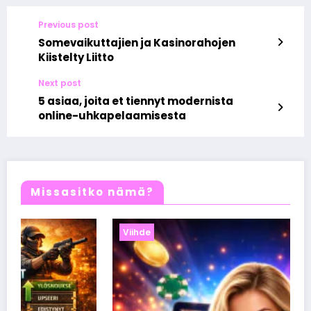
Previous post
Somevaikuttajien ja Kasinorahojen
Kiistelty Liitto
Next post
5 asiaa, joita et tiennyt modernista
online-uhkapelaamisesta
Missasitko nämä?
Viihde