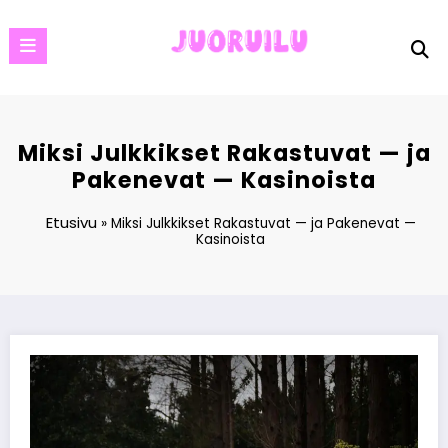
Skip
to
content
Miksi Julkkikset Rakastuvat — ja
Pakenevat — Kasinoista
Etusivu
»
Miksi Julkkikset Rakastuvat — ja Pakenevat —
Kasinoista