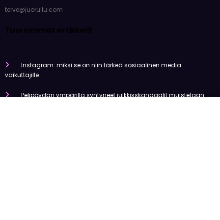
terve@juoruilu.com
Tuoreimmat artikkelit
Instagram: miksi se on niin tärkeä sosiaalinen media
vaikuttajille
Pelipöydän ympärillä syntyneet julkkisskandaalit muistetaan
vuosia
Mitä tapahtui Käärijän kasinoyhteistyölle?
Miten pelaaminen kilpailee muiden viihdemuotojen kanssa
Miksi suomalaiset ovat niin pakkomielteisiä nettiviihteestä?
Olemme tehneet tutkimusta