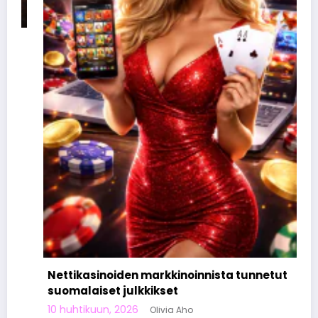
Nettikasinoiden markkinoinnista tunnetut
suomalaiset julkkikset
10 huhtikuun, 2026
Olivia Aho