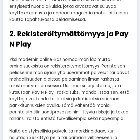
erityisesti nuoria aikuisia, jotka arvostavat sujuvaa
käyttökokemusta ja nopeaa reagointia mobiililaitteiden
kautta tapahtuvassa pelaamisessa.
2. Rekisteröitymättömyys ja Pay
N Play
Yksi modernin online-kasinomaailman läpimurto-
ominaisuuksista on rekisteröitymättömyys. Perinteisen
peliasennelman sijaan yhä useammat palvelut tarjoavat
mahdollisuuden aloittaa pelaaminen ilman raskasta
rekisteröitymisprosessia. Uusi maksujärjestelmä, jota
kutsutaan Pay N Play -ratkaisuksi, mahdollistaa sen, että
käyttäjä voi tehdä talletuksia ja kotiutuksia suoraan
pankkitunnuksien avulla. Tämä vähentää monia
perinteisiin tilinluontiprosesseihin liittyviä riskejä ja tekee
rahansiirroista entistä turvallisempia sekä nopeampia.
Näitä edistyksellisiä palveluita markkinoidaan, kun
halutaan keskittyä pelin tarjoamaan viihteeseen ja