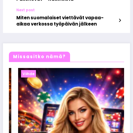
Next post
Miten suomalaiset viettävät vapaa-
aikaa verkossa työpäivän jälkeen
Missasitko nämä?
Viihde