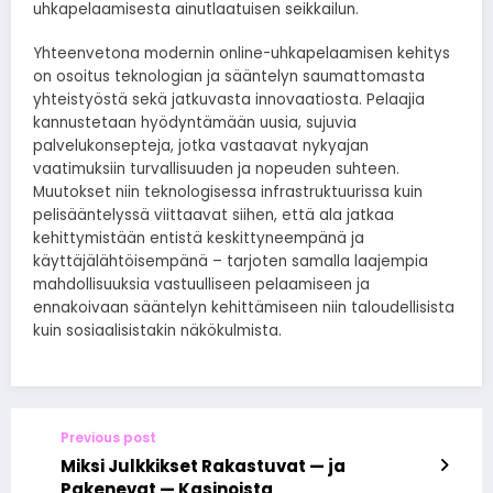
uhkapelaamisesta ainutlaatuisen seikkailun.
Yhteenvetona modernin online-uhkapelaamisen kehitys
on osoitus teknologian ja sääntelyn saumattomasta
yhteistyöstä sekä jatkuvasta innovaatiosta. Pelaajia
kannustetaan hyödyntämään uusia, sujuvia
palvelukonsepteja, jotka vastaavat nykyajan
vaatimuksiin turvallisuuden ja nopeuden suhteen.
Muutokset niin teknologisessa infrastruktuurissa kuin
pelisääntelyssä viittaavat siihen, että ala jatkaa
kehittymistään entistä keskittyneempänä ja
käyttäjälähtöisempänä – tarjoten samalla laajempia
mahdollisuuksia vastuulliseen pelaamiseen ja
ennakoivaan sääntelyn kehittämiseen niin taloudellisista
kuin sosiaalisistakin näkökulmista.
Previous post
Miksi Julkkikset Rakastuvat — ja
Pakenevat — Kasinoista