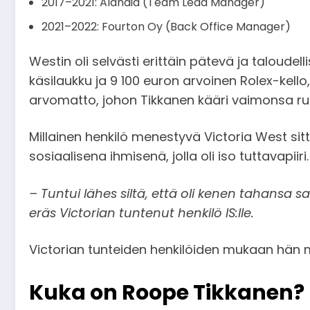
2017–2021: Alandia (Team Lead Manager)
2021–2022: Fourton Oy (Back Office Manager)
Westin oli selvästi erittäin pätevä ja taloud
käsilaukku ja 9 100 euron arvoinen Rolex-kello
arvomatto, johon Tikkanen kääri vaimonsa ru
Millainen henkilö menestyvä Victoria West sitt
sosiaalisena ihmisenä, jolla oli iso tuttavapiiri.
– Tuntui lähes siltä, että oli kenen tahansa s
eräs Victorian tuntenut henkilö IS:lle.
Victorian tunteiden henkilöiden mukaan hän my
Kuka on Roope Tikkanen?