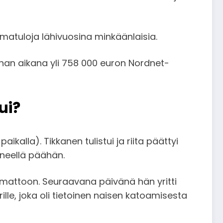
omatuloja lähivuosina minkäänlaisia.
nnan aikana yli 758 000 euron Nordnet-
ui?
kalla). Tikkanen tulistui ja riita päättyi
sineellä päähän.
omattoon. Seuraavana päivänä hän yritti
lle, joka oli tietoinen naisen katoamisesta