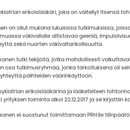
ykiatrian erikoislääkäri, joka on väitellyt itsensä toh
on ollut mukana lukuisissa tutkimuksissa, joissa o
muassa väkivallalle altistavaa geeniä, impulsiivisuu
yttä sekä nuorten väkivaltarikollisuutta.
en tutki tekijöitä, jotka mahdollisesti vaikuttav
n osa tutkimusryhmää, jonka tarkoituksena oli sel
yhteyttä päihteiden väärinkäyttöön.
ykiatrian erikoislääkärinä ja lääketieteen tohtorin
yrityksen toiminta alkoi 22.12.2017 ja se kirjattiin ka
kkanen ei suostunut toimittamaan PRH:lle tilinpäätö