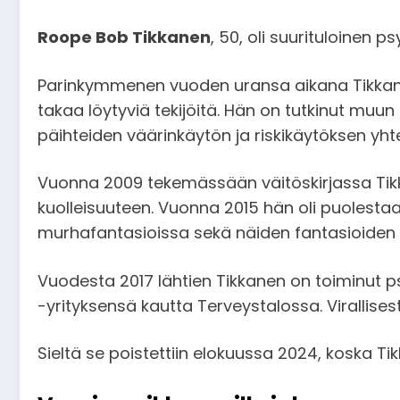
Roope Bob Tikkanen
, 50, oli suurituloinen ps
Parinkymmenen vuoden uransa aikana Tikkanen 
takaa löytyviä tekijöitä. Hän on tutkinut muun 
päihteiden väärinkäytön ja riskikäytöksen yhte
Vuonna 2009 tekemässään väitöskirjassa Tikkan
kuolleisuuteen. Vuonna 2015 hän oli puolestaa
murhafantasioissa sekä näiden fantasioiden 
Vuodesta 2017 lähtien Tikkanen on toiminut ps
-yrityksensä kautta Terveystalossa. Virallisesti 
Sieltä se poistettiin elokuussa 2024, koska Ti