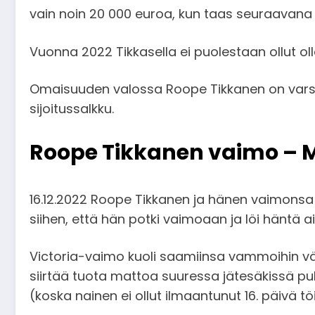
vain noin 20 000 euroa, kun taas seuraavana vu
Vuonna 2022 Tikkasella ei puolestaan ollut ol
Omaisuuden valossa Roope Tikkanen on varsin 
sijoitussalkku.
Roope Tikkanen vaimo – M
16.12.2022 Roope Tikkanen ja hänen vaimonsa ri
siihen, että hän potki vaimoaan ja löi häntä ai
Victoria-vaimo kuoli saamiinsa vammoihin vä
siirtää tuota mattoa suuressa jätesäkissä pul
(koska nainen ei ollut ilmaantunut 16. päivä töi