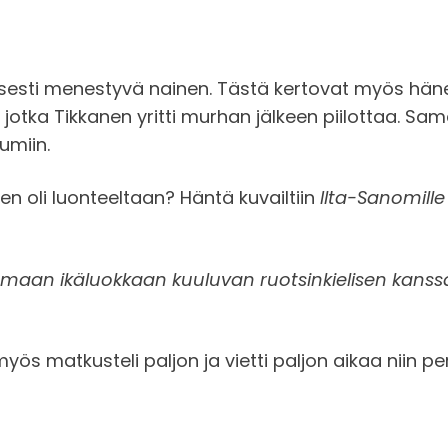
ellisesti menestyvä nainen. Tästä kertovat myös hän
, jotka Tikkanen yritti murhan jälkeen piilottaa. 
umiin.
en oli luonteeltaan? Häntä kuvailtiin
Ilta-Sanomille
amaan ikäluokkaan kuuluvan ruotsinkielisen kanssa t
ös matkusteli paljon ja vietti paljon aikaa niin p