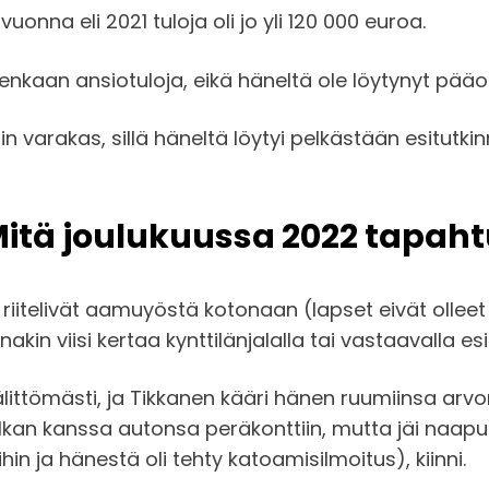
onna eli 2021 tuloja oli jo yli 120 000 euroa.
lenkaan ansiotuloja, eikä häneltä ole löytynyt pää
varakas, sillä häneltä löytyi pelkästään esitutki
itä joulukuussa 2022 tapaht
itelivät aamuyöstä kotonaan (lapset eivät olleet pai
nakin viisi kertaa kynttilänjalalla tai vastaavalla e
littömästi, ja Tikkanen kääri hänen ruumiinsa arv
kan kanssa autonsa peräkonttiin, mutta jäi naapuri
hin ja hänestä oli tehty katoamisilmoitus), kiinni.