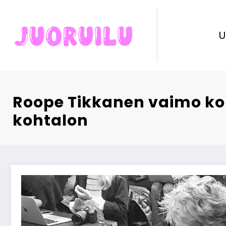
Skip
to
content
U
Roope Tikkanen vaimo k
kohtalon