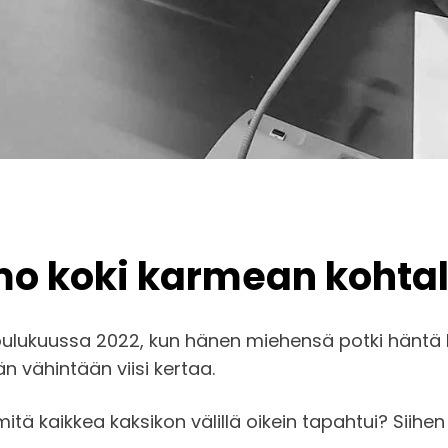
mo koki karmean kohta
ulukuussa 2022, kun hänen miehensä potki häntä lu
än vähintään viisi kertaa.
 mitä kaikkea kaksikon välillä oikein tapahtui? Si