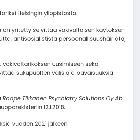
toriksi Helsingin yliopistosta.
n yritetty selvittää väkivaltaisen käytöksen
tta, antisosialistista persoonallisuushäiriötä,
at väkivaltarikoksen uusimiseen sekä
vittää sukupuolten välisiä eroavaisuuksia
a
Roope Tikkanen Psychiatry Solutions Oy Ab
upparekisteriin 12.1.2018.
ksiä vuoden 2021 jälkeen.