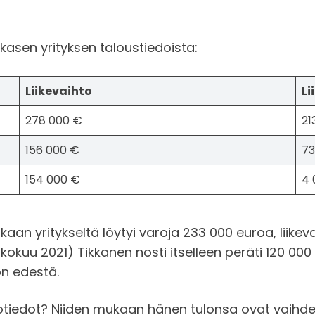
kasen yrityksen taloustiedoista:
Liikevaihto
Li
278 000 €
21
156 000 €
73
154 000 €
4 
kaan yritykseltä löytyi varoja 233 000 euroa, liikeva
okuu 2021) Tikkanen nosti itselleen peräti 120 00
on edestä.
otiedot? Niiden mukaan hänen tulonsa ovat vaihdell