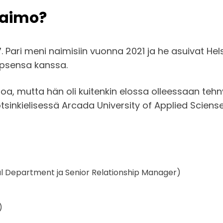
vaimo?
7. Pari meni naimisiin vuonna 2021 ja he asuivat Hel
apsensa kanssa.
oa, mutta hän oli kuitenkin elossa olleessaan tehnyt
uotsinkielisessä Arcada University of Applied Sciens
al Department ja Senior Relationship Manager)
)