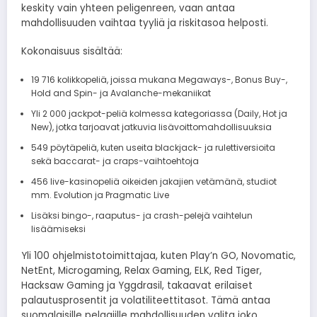
keskity vain yhteen peligenreen, vaan antaa
mahdollisuuden vaihtaa tyyliä ja riskitasoa helposti.
Kokonaisuus sisältää:
19 716 kolikkopeliä, joissa mukana Megaways-, Bonus Buy-,
Hold and Spin- ja Avalanche-mekaniikat
Yli 2 000 jackpot-peliä kolmessa kategoriassa (Daily, Hot ja
New), jotka tarjoavat jatkuvia lisävoittomahdollisuuksia
549 pöytäpeliä, kuten useita blackjack- ja rulettiversioita
sekä baccarat- ja craps-vaihtoehtoja
456 live-kasinopeliä oikeiden jakajien vetämänä, studiot
mm. Evolution ja Pragmatic Live
Lisäksi bingo-, raaputus- ja crash-pelejä vaihtelun
lisäämiseksi
Yli 100 ohjelmistotoimittajaa, kuten Play’n GO, Novomatic,
NetEnt, Microgaming, Relax Gaming, ELK, Red Tiger,
Hacksaw Gaming ja Yggdrasil, takaavat erilaiset
palautusprosentit ja volatiliteettitasot. Tämä antaa
suomalaisille pelaajille mahdollisuuden valita joko