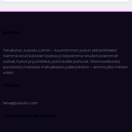
Meistä
Tervetuloa Juoruilu.comiin – kuumimman juorun ykköslähteesi!
Viemme sinut kulissien taakse ja tarjoamme sinulle tuoreimmat
uutiset, huhut ja juonittelut, joista kaikki puhuvat. Glamourikkaista
punaisista matoista mehukkaisiin julkkisriitoihin – emme jätä mitään
väliin!
Yhteys
terve@juoruilu.com
Tuoreimmat artikkelit