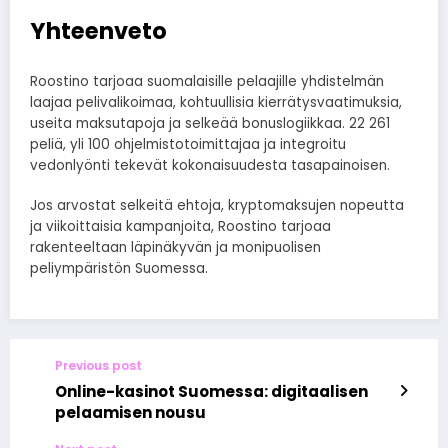
Yhteenveto
Roostino tarjoaa suomalaisille pelaajille yhdistelmän
laajaa pelivalikoimaa, kohtuullisia kierrätysvaatimuksia,
useita maksutapoja ja selkeää bonuslogiikkaa. 22 261
peliä, yli 100 ohjelmistotoimittajaa ja integroitu
vedonlyönti tekevät kokonaisuudesta tasapainoisen.
Jos arvostat selkeitä ehtoja, kryptomaksujen nopeutta
ja viikoittaisia kampanjoita, Roostino tarjoaa
rakenteeltaan läpinäkyvän ja monipuolisen
peliympäristön Suomessa.
Previous post
Online-kasinot Suomessa: digitaalisen
pelaamisen nousu