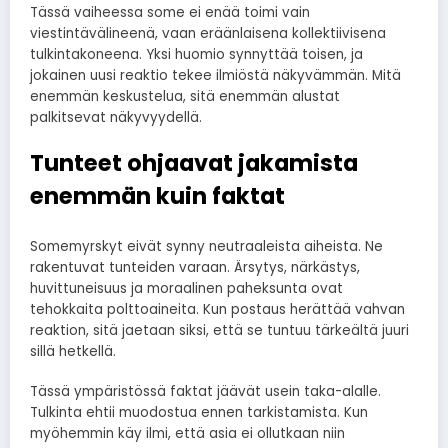
Tässä vaiheessa some ei enää toimi vain
viestintävälineenä, vaan eräänlaisena kollektiivisena
tulkintakoneena. Yksi huomio synnyttää toisen, ja
jokainen uusi reaktio tekee ilmiöstä näkyvämmän. Mitä
enemmän keskustelua, sitä enemmän alustat
palkitsevat näkyvyydellä.
Tunteet ohjaavat jakamista
enemmän kuin faktat
Somemyrskyt eivät synny neutraaleista aiheista. Ne
rakentuvat tunteiden varaan. Ärsytys, närkästys,
huvittuneisuus ja moraalinen paheksunta ovat
tehokkaita polttoaineita. Kun postaus herättää vahvan
reaktion, sitä jaetaan siksi, että se tuntuu tärkeältä juuri
sillä hetkellä.
Tässä ympäristössä faktat jäävät usein taka-alalle.
Tulkinta ehtii muodostua ennen tarkistamista. Kun
myöhemmin käy ilmi, että asia ei ollutkaan niin