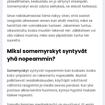
yksiselitteinen, keskustelu on jo siirtynyt eteenpäin.
Somemyrskyt eivät odota selityksiä, ne elävät hetkessä.
Sinun näkökulmastasi tämä näkyy siten, että saatat
reagoida aiheeseen ennen kuin ehdit miettiä, miksi se
herättää niin voimakkaan tunteen. Jakaminen tuntuu
oikeutetulta, koska muutkin tekevät niin. Jälkikäteen voi
olla vaikea muistaa, miksi asia ylipäätään tuntui niin
suurelta.
Miksi somemyrskyt syntyvät
yhä nopeammin?
Somemyrskyt
syntyvät nopeammin kuin koskaan, koska
koko ympäristö on rakennettu nopeudelle. Alustat
palkitsevat reaaliaikaisuuden, käyttäjät odottavat
välitöntä reagointia ja media seuraa perässä. Kun yksi
postaus alkaa kerätä huomiota, kynnys hypätä mukaan
laskee nopeasti.
Samalla ihmisten mediankäyttö on muuttunut. Et enää