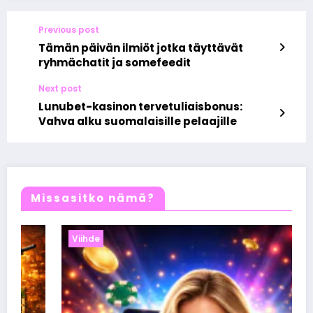
Previous post
Tämän päivän ilmiöt jotka täyttävät
ryhmächatit ja somefeedit
Next post
Lunubet-kasinon tervetuliaisbonus:
Vahva alku suomalaisille pelaajille
Missasitko nämä?
Viihde