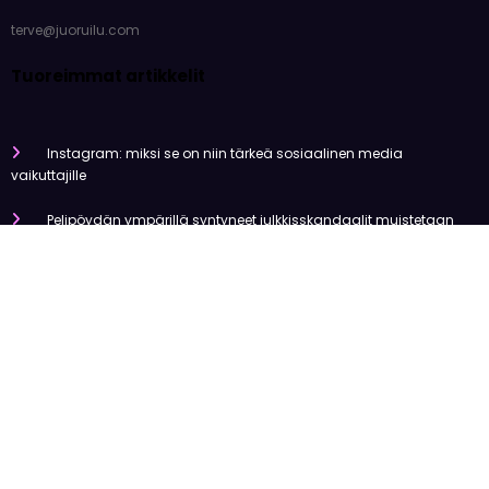
terve@juoruilu.com
Tuoreimmat artikkelit
Instagram: miksi se on niin tärkeä sosiaalinen media
vaikuttajille
Pelipöydän ympärillä syntyneet julkkisskandaalit muistetaan
vuosia
Mitä tapahtui Käärijän kasinoyhteistyölle?
Miten pelaaminen kilpailee muiden viihdemuotojen kanssa
Miksi suomalaiset ovat niin pakkomielteisiä nettiviihteestä?
Olemme tehneet tutkimusta