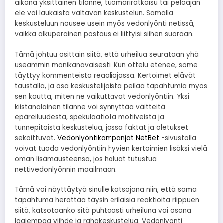
aikana yksittäinen tilanne, tuomariratkaisu tai pelaajan
ele voi laukaista valtavan keskustelun. Samalla
keskusteluun nousee usein myös vedonlyönti netissä,
vaikka alkuperäinen postaus ei liittyisi siihen suoraan.
Tämä johtuu osittain siitä, että urheilua seurataan yhä
useammin monikanavaisesti. Kun ottelu etenee, some
täyttyy kommenteista reaaliajassa. Kertoimet elävät
taustalla, ja osa keskustelijoista peilaa tapahtumia myös
sen kautta, miten ne vaikuttavat vedonlyöntiin. Yksi
kiistanalainen tilanne voi synnyttää väitteitä
epäreiluudesta, spekulaatiota motiiveista ja
tunnepitoista keskustelua, jossa faktat ja oletukset
sekoittuvat.
Vedonlyöntikampanjat NetBet
-sivustolla
voivat tuoda vedonlyöntiin hyvien kertoimien lisäksi vielä
oman lisämausteensa, jos haluat tutustua
nettivedonlyönnin maailmaan.
Tämä voi näyttäytyä sinulle katsojana niin, että sama
tapahtuma herättää täysin erilaisia reaktioita riippuen
siitä, katsotaanko sitä puhtaasti urheiluna vai osana
laajempaa viihde ja rahakeskustelua. Vedonlyönti