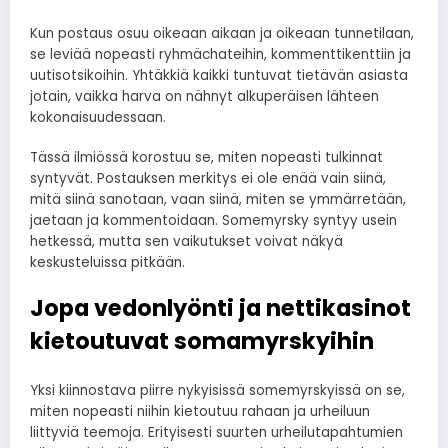
Kun postaus osuu oikeaan aikaan ja oikeaan tunnetilaan,
se leviää nopeasti ryhmächateihin, kommenttikenttiin ja
uutisotsikoihin. Yhtäkkiä kaikki tuntuvat tietävän asiasta
jotain, vaikka harva on nähnyt alkuperäisen lähteen
kokonaisuudessaan.
Tässä ilmiössä korostuu se, miten nopeasti tulkinnat
syntyvät. Postauksen merkitys ei ole enää vain siinä,
mitä siinä sanotaan, vaan siinä, miten se ymmärretään,
jaetaan ja kommentoidaan. Somemyrsky syntyy usein
hetkessä, mutta sen vaikutukset voivat näkyä
keskusteluissa pitkään.
Jopa vedonlyönti ja nettikasinot
kietoutuvat somamyrskyihin
Yksi kiinnostava piirre nykyisissä somemyrskyissä on se,
miten nopeasti niihin kietoutuu rahaan ja urheiluun
liittyviä teemoja. Erityisesti suurten urheilutapahtumien