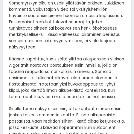
Somemyrskyn alku on usein yllättävän arkinen. Julkkiksen
kommentti, vaikuttajan video tai yksityishenkilön
havainto saa ensin pienen huomion omassa kuplassaan.
Ensimmäiset reaktiot tulevat seuraajilta, jotka
tunnistavat aiheen tai kokevat sen henkilökohtaisesti
merkitykselliseksi. Tässä vaiheessa jakaminen perustuu
samaistumiseen tai ärsyyntymiseen, ei vielä laajaan
näkyvyyteen.
Käänne tapahtuu, kun sisältö ylittää alkuperäisen yleisön.
Algoritmit nostavat postauksen esiin ihmisille, joilla on
tapana reagoida samankaltaisiin aiheisiin. Samalla
ensimmäiset tulkinnat alkavat elää omaa elämäänsä.
Postauksesta irrotetaan yksi kuvakaappaus tai lyhyt
klippi, joka kiertää ilman alkuperäistä kontekstia. Kun
tämä tapahtuu, viesti ei ole enää tekijän hallinnassa.
Sinulle tämä näkyy usein niin, että kohtaat aiheen ensin
jonkun toisen kommentin kautta. Et näe alkuperäistä
postausta, vaan reaktion siihen. Tästä alkaa ketjureaktio,
jossa keskustelu kasvaa nopeammin kuin kukaan ehtii
pysähtyä tarkistamaan, mistä alun perin oli kyse.