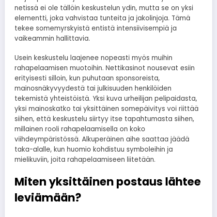
netissä ei ole tällöin keskustelun ydin, mutta se on yksi
elementti, joka vahvistaa tunteita ja jakolinjoja. Tämä
tekee somemyrskyistä entistä intensiivisempiä ja
vaikeammin hallittavia.
Usein keskustelu laajenee nopeasti myös muihin
rahapelaamisen muotoihin. Nettikasinot nousevat esiin
erityisesti silloin, kun puhutaan sponsoreista,
mainosnäkyvyydestä tai julkisuuden henkilöiden
tekemistä yhteistöistä. Yksi kuva urheilijan pelipaidasta,
yksi mainoskatko tai yksittäinen somepäivitys voi riittää
siihen, että keskustelu siirtyy itse tapahtumasta siihen,
millainen rooli rahapelaamisella on koko
viihdeympäristössä. Alkuperäinen aihe saattaa jäädä
taka-alalle, kun huomio kohdistuu symboleihin ja
mielikuviin, joita rahapelaamiseen liitetään.
Miten yksittäinen postaus lähtee
leviämään?