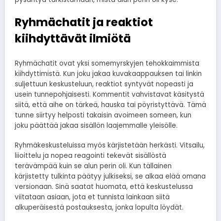
Ryhmächatit ja reaktiot
kiihdyttävät ilmiötä
Ryhmächatit ovat yksi somemyrskyjen tehokkaimmista
kiihdyttimistä. Kun joku jakaa kuvakaappauksen tai linkin
suljettuun keskusteluun, reaktiot syntyvät nopeasti ja
usein tunnepohjaisesti. Kommentit vahvistavat käsitystä
siitä, että aihe on tärkeä, hauska tai pöyristyttävä. Tämä
tunne siirtyy helposti takaisin avoimeen someen, kun
joku päättää jakaa sisällön laajemmalle yleisölle.
Ryhmäkeskusteluissa myös kärjistetään herkästi. Vitsailu,
liioittelu ja nopea reagointi tekevät sisällöstä
terävämpää kuin se alun perin oli. Kun tällainen
kärjistetty tulkinta päätyy julkiseksi, se alkaa elää omana
versionaan. Sinä saatat huomata, että keskustelussa
viitataan asiaan, jota et tunnista lainkaan siitä
alkuperäisestä postauksesta, jonka lopulta löydät.