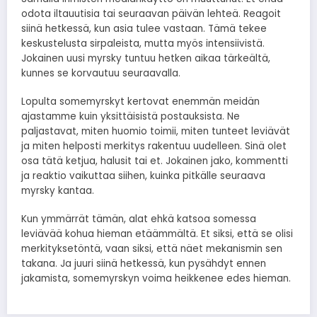
odota iltauutisia tai seuraavan päivän lehteä. Reagoit
siinä hetkessä, kun asia tulee vastaan. Tämä tekee
keskustelusta sirpaleista, mutta myös intensiivistä.
Jokainen uusi myrsky tuntuu hetken aikaa tärkeältä,
kunnes se korvautuu seuraavalla.
Lopulta somemyrskyt kertovat enemmän meidän
ajastamme kuin yksittäisistä postauksista. Ne
paljastavat, miten huomio toimii, miten tunteet leviävät
ja miten helposti merkitys rakentuu uudelleen. Sinä olet
osa tätä ketjua, halusit tai et. Jokainen jako, kommentti
ja reaktio vaikuttaa siihen, kuinka pitkälle seuraava
myrsky kantaa.
Kun ymmärrät tämän, alat ehkä katsoa somessa
leviävää kohua hieman etäämmältä. Et siksi, että se olisi
merkityksetöntä, vaan siksi, että näet mekanismin sen
takana. Ja juuri siinä hetkessä, kun pysähdyt ennen
jakamista, somemyrskyn voima heikkenee edes hieman.