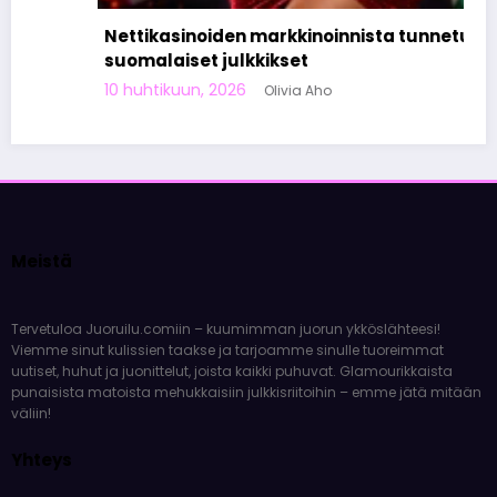
Nettikasinoiden markkinoinnista tunnetut
suomalaiset julkkikset
10 huhtikuun, 2026
Olivia Aho
Meistä
Tervetuloa Juoruilu.comiin – kuumimman juorun ykköslähteesi!
Viemme sinut kulissien taakse ja tarjoamme sinulle tuoreimmat
uutiset, huhut ja juonittelut, joista kaikki puhuvat. Glamourikkaista
punaisista matoista mehukkaisiin julkkisriitoihin – emme jätä mitään
väliin!
Yhteys