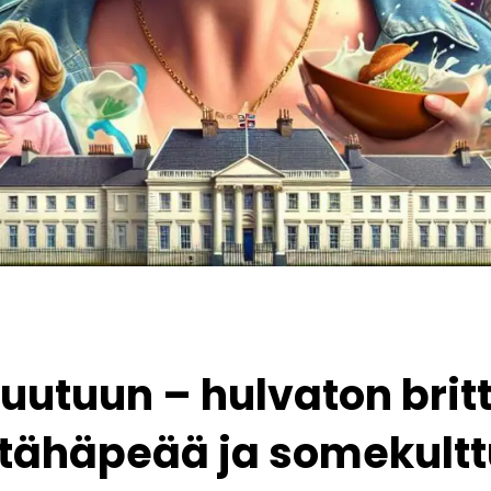
utuun – hulvaton brit
ähäpeää ja somekulttuu