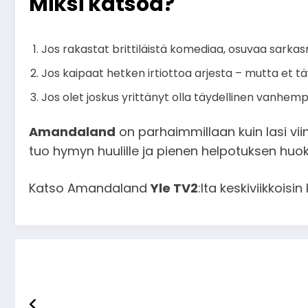
Miksi katsoa?
Jos rakastat brittiläistä komediaa, osuvaa sarkasm
Jos kaipaat hetken irtiottoa arjesta – mutta et täys
Jos olet joskus yrittänyt olla täydellinen vanhemp
Amandaland
on parhaimmillaan kuin lasi viin
tuo hymyn huulille ja pienen helpotuksen huok
Katso Amandaland
Yle TV2
:lta keskiviikkois