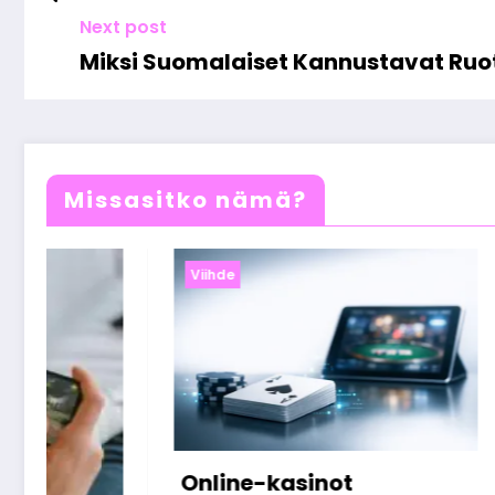
Next post
Miksi Suomalaiset Kannustavat Ruot
Missasitko nämä?
Viihde
Miten suomalaiset