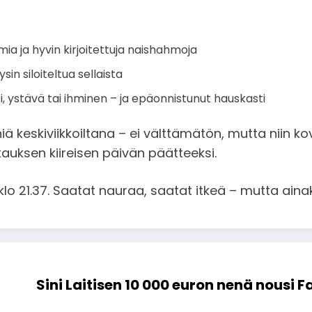
ia ja hyvin kirjoitettuja naishahmoja
in siloiteltua sellaista
i, ystävä tai ihminen – ja epäonnistunut hauskasti
iä keskiviikkoiltana – ei välttämätön, mutta niin k
auksen kiireisen päivän päätteeksi.
in klo 21.37. Saatat nauraa, saatat itkeä – mutta aina
Sini Laitisen 10 000 euron nenä nousi