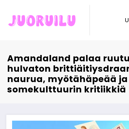
Skip
to
content
U
Amandaland palaa ruut
hulvaton brittiäitiysdra
naurua, myötähäpeää ja
somekulttuurin kritiikkiä