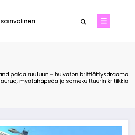
sainvälinen
d palaa ruutuun – hulvaton brittiäitiysdraama
naurua, myötähäpeää ja somekulttuurin kritiikkiä