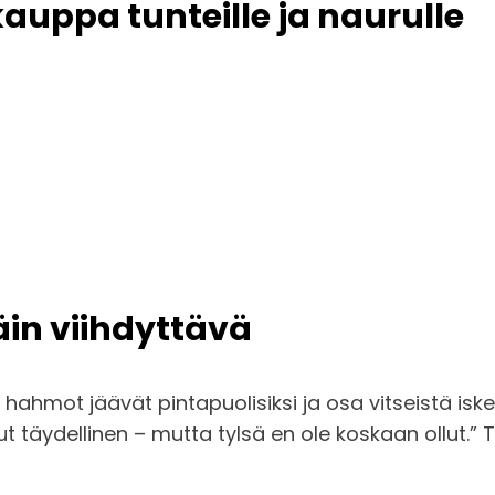
auppa tunteille ja naurulle
täin viihdyttävä
 hahmot jäävät pintapuolisiksi ja osa vitseistä is
lut täydellinen – mutta tylsä en ole koskaan ollu