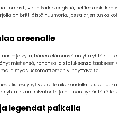
attomasti, vaan korkokengissä, selfie-kepin kanssa
jolla on brittiläistä huumoria, jossa arjen tuska 
laa areenalle
uun – ja kyllä, hänen elämänsä on yhä yhtä suur
ttänyt miehensä, rahansa ja statuksensa taakseen
 samalla myös uskomattoman viihdyttävältä.
olisi eksynyt väärälle aikakaudelle ja saanut k
. Se on yhtä aikaa hulvatonta ja hieman sydäntäsärk
ja legendat paikalla