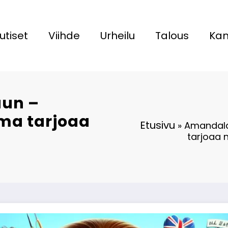
utiset
Viihde
Urheilu
Talous
Kan
uun –
ama tarjoaa
Etusivu
»
Amandalan
tarjoaa 