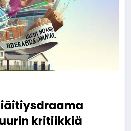
tiäitiysdraama
rin kritiikkiä