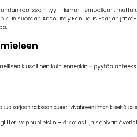
mandan roolissa – tyyli hieman rempallaan, mutta o
 kuin suoraan Absolutely Fabulous -sarjan jatko-
aa.
 mieleen
ellisen kiusallinen kuin ennenkin – pyytää anteek
a tuo sarjaan raikkaan queer-vivahteen ilman kliseitä tai
teri vappubileisiin – kirkkaasti ja sopivan överist