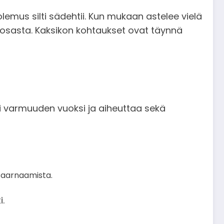
lemus silti sädehtii. Kun mukaan astelee vielä
osasta. Kaksikon kohtaukset ovat täynnä
si varmuuden vuoksi ja aiheuttaa sekä
 saarnaamista.
i.