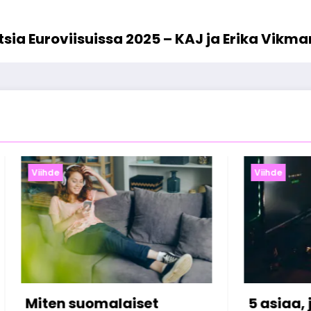
sia Euroviisuissa 2025 – KAJ ja Erika Vikm
Viihde
Viihde
5 asiaa, joita et tiennyt
Miksi Ju