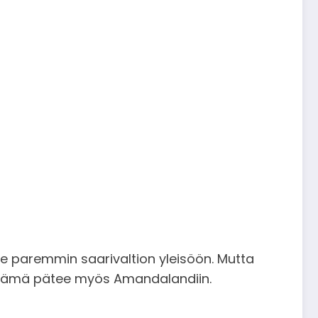
kee paremmin saarivaltion yleisöön. Mutta
t.” Tämä pätee myös Amandalandiin.