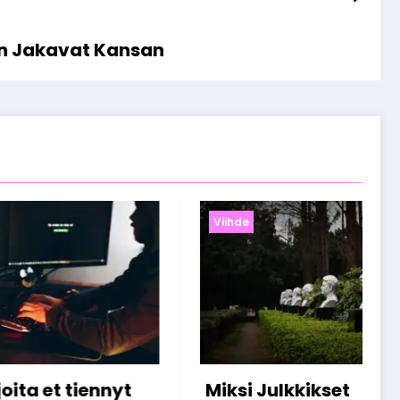
an Jakavat Kansan
Viihde
lkkikset