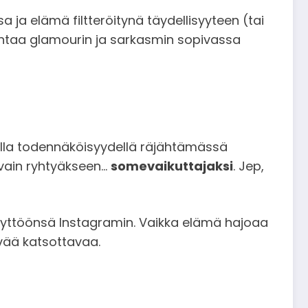
 ja elämä filtteröitynä täydellisyyteen (tai
kohtaa glamourin ja sarkasmin sopivassa
ella todennäköisyydellä räjähtämässä
 vain ryhtyäkseen…
somevaikuttajaksi
. Jep,
äyttöönsä Instagramin. Vaikka elämä hajoaa
evää katsottavaa.