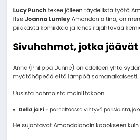
Lucy Punch
tekee jälleen täydellistä työtä A
itse
Joanna Lumley
Amandan äitinä, on meno
piikikästä komiikkaa ja lähes räjähtävää kemi
Sivuhahmot, jotka jäävät
Anne (Philippa Dunne) on edelleen yhtä sydäm
myötähäpeää että lämpöä samanaikaisesti.
Uusista hahmoista mainittakoon:
Della ja Fi
– porealtaassa viihtyvä pariskunta, jok
He sujahtavat Amandalandin kaaokseen kuin glit