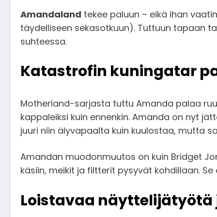
Amandaland
tekee paluun – eikä ihan vaatim
täydelliseen sekasotkuun). Tuttuun tapaan tar
suhteessa.
Katastrofin kuningatar pa
Motherland-sarjasta tuttu Amanda palaa ruut
kappaleiksi kuin ennenkin. Amanda on nyt jä
juuri niin älyvapaalta kuin kuulostaa, mutta
Amandan muodonmuutos on kuin Bridget Jones 
käsiin, meikit ja filtterit pysyvät kohdillaan
Loistavaa näyttelijätyötä 