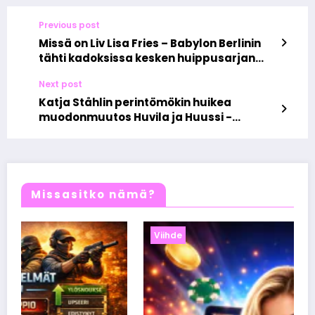
Previous post
Missä on Liv Lisa Fries – Babylon Berlinin
tähti kadoksissa kesken huippusarjan
viimeisen kauden
Next post
Katja Ståhlin perintömökin huikea
muodonmuutos Huvila ja Huussi -
sarjassa hurmaa katsojat
Missasitko nämä?
Viihde