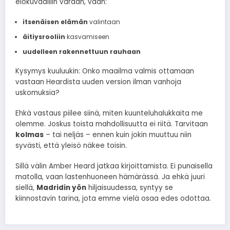
elokuvadiilin varaan, vaan:
itsenäisen elämän
valintaan
äitiysrooliin
kasvamiseen
uudelleen rakennettuun rauhaan
Kysymys kuuluukin: Onko maailma valmis ottamaan
vastaan Heardista uuden version ilman vanhoja
uskomuksia?
Ehkä vastaus piilee siinä, miten kuunteluhalukkaita me
olemme. Joskus toista mahdollisuutta ei riitä. Tarvitaan
kolmas
– tai neljäs – ennen kuin jokin muuttuu niin
syvästi, että yleisö näkee toisin.
Sillä välin Amber Heard jatkaa kirjoittamista. Ei punaisella
matolla, vaan lastenhuoneen hämärässä. Ja ehkä juuri
siellä,
Madridin yön
hiljaisuudessa, syntyy se
kiinnostavin tarina, jota emme vielä osaa edes odottaa.