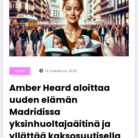
Viihde
13 Toukokuun, 2025
Amber Heard aloittaa
uuden elämän
Madridissa
yksinhuoltajaäitinä ja
yllättää kaksosuutisella