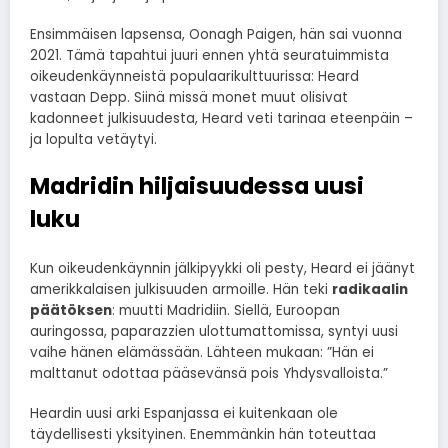
Ensimmäisen lapsensa, Oonagh Paigen, hän sai vuonna
2021. Tämä tapahtui juuri ennen yhtä seuratuimmista
oikeudenkäynneistä populaarikulttuurissa: Heard
vastaan Depp. Siinä missä monet muut olisivat
kadonneet julkisuudesta, Heard veti tarinaa eteenpäin –
ja lopulta vetäytyi.
Madridin hiljaisuudessa uusi
luku
Kun oikeudenkäynnin jälkipyykki oli pesty, Heard ei jäänyt
amerikkalaisen julkisuuden armoille. Hän teki
radikaalin
päätöksen
: muutti Madridiin. Siellä, Euroopan
auringossa, paparazzien ulottumattomissa, syntyi uusi
vaihe hänen elämässään. Lähteen mukaan: ”Hän ei
malttanut odottaa pääsevänsä pois Yhdysvalloista.”
Heardin uusi arki Espanjassa ei kuitenkaan ole
täydellisesti yksityinen. Enemmänkin hän toteuttaa