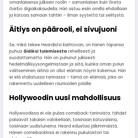
omanlaisensa julkisen roolin – samanlaisen kuin Greta
Garbo digiaikakaudella. Hän astuu esiin omilla ehdoillaan
ja katoaa samaan tahtiin – ilman syytettä tai selitystä.
Äitiys on päärooli, ei sivujuoni
Se, mikä tekee Heardista kiehtovan, on hänen tapansa
puhua
äidiksi tulemisesta
rehellisesti ja
suodattamatta. Hän on puhunut julkisesti
hedelmällisyysongelmistaan ja siitä, kuinka oman polun
valitseminen äitinä on ollut elämän nöyrin kokemus. Hän
ei elä stailatussa tarinassa – tämä on elämää, joka on
rakennettu uudelleen raunioiden päälle.
Hollywoodin uusi mahdollisuus
Hollywoodissa ei ole pulaa comeback-tarinoista: tähdet
palaavat takaisin valokeilaan, toisinaan katuvaisina,
toisinaan uudistuneina. Heard edustaa jälkimmäistä.
Hänen comebackinsa ei rakennu pukuloiston tai