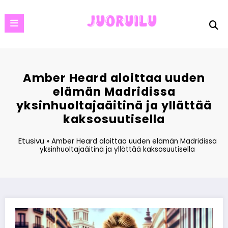
Skip
to
content
Amber Heard aloittaa uuden
elämän Madridissa
yksinhuoltajaäitinä ja yllättää
kaksosuutisella
Etusivu
»
Amber Heard aloittaa uuden elämän Madridissa
yksinhuoltajaäitinä ja yllättää kaksosuutisella