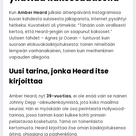
Kun
Amber Heard
julkaisi äitienpäivänä Instagramissa
kuvan kahdesta suloisesta jalkaparista, Internet pysähtyi
hetkeksi. Kuvateksti oli ytimekäs: “Tänään voin virallisesti
kertoa, että Heard-jengiin on saapunut kaksoset.”
Uutisen tähdet – Agnes ja Ocean – tuntuvat kuin
suoraan elokuvakäsikirjoituksesta: toinen nimeltään
lempeän vanhanaikainen, toinen kuin merihenkinen
vapauden allegoria.
Uusi tarina, jonka Heard itse
kirjoittaa
Amber Heard, nyt
39-vuotias
, ei ole enää vain se nainen
Johnny Depp -oikeudenkäynnistä, jota koko maailma
seurasi. Hän ei myöskään ole osa perinteistä Hollywood-
tarinaa, jossa tarinan kaari kulkee kohti prinssin
pelastavaa kosketusta. Tämä on toinenlaista
kertomusta. Heard kirjoittaa itse oman käsikirjoituksensa
äitinä, ohjaajana ja päähenkilönä.