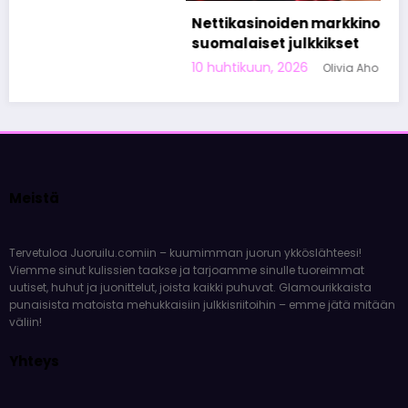
Nettikasinoiden markkinoinnista tunnetut
suomalaiset julkkikset
10 huhtikuun, 2026
Olivia Aho
Meistä
Tervetuloa Juoruilu.comiin – kuumimman juorun ykköslähteesi!
Viemme sinut kulissien taakse ja tarjoamme sinulle tuoreimmat
uutiset, huhut ja juonittelut, joista kaikki puhuvat. Glamourikkaista
punaisista matoista mehukkaisiin julkkisriitoihin – emme jätä mitään
väliin!
Yhteys