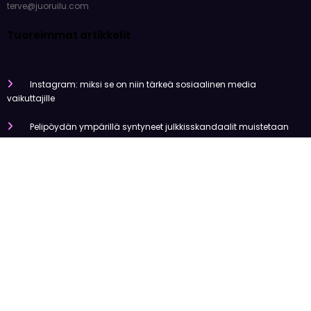
terve@juoruilu.com
Tuoreimmat artikkelit
Instagram: miksi se on niin tärkeä sosiaalinen media
vaikuttajille
Pelipöydän ympärillä syntyneet julkkisskandaalit muistetaan
vuosia
Mitä tapahtui Käärijän kasinoyhteistyölle?
Miten pelaaminen kilpailee muiden viihdemuotojen kanssa
Miksi suomalaiset ovat niin pakkomielteisiä nettiviihteestä?
Olemme tehneet tutkimusta