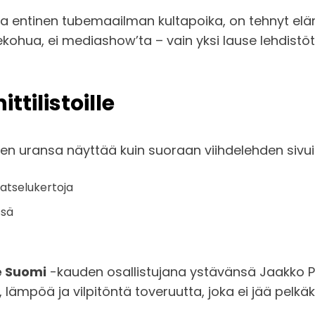
ja entinen tubemaailman kultapoika, on tehnyt el
ekohua, ei mediashow’ta – vain yksi lause lehdistöt
ttilistoille
en uransa näyttää kuin suoraan viihdelehden sivuil
katselukertoja
ssä
 Suomi
-kauden osallistujana ystävänsä Jaakko Par
lämpöä ja vilpitöntä toveruutta, joka ei jää pelkäk