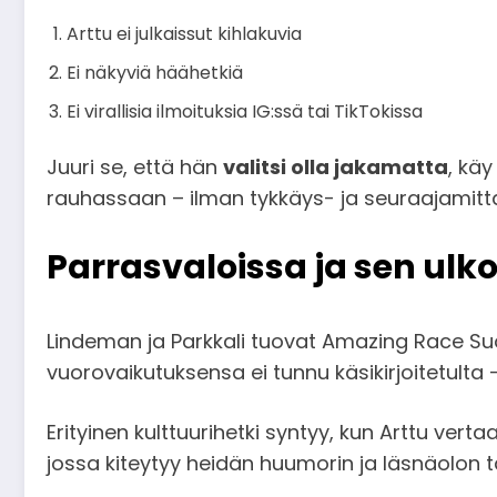
Arttu ei julkaissut kihlakuvia
Ei näkyviä häähetkiä
Ei virallisia ilmoituksia IG:ssä tai TikTokissa
Juuri se, että hän
valitsi olla jakamatta
, kä
rauhassaan – ilman tykkäys- ja seuraajamitta
Parrasvaloissa ja sen ulk
Lindeman ja Parkkali tuovat Amazing Race S
vuorovaikutuksensa ei tunnu käsikirjoitetulta 
Erityinen kulttuurihetki syntyy, kun Arttu ve
jossa kiteytyy heidän huumorin ja läsnäolon t