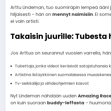
Arttu Lindeman, tuo suomiräpin lempeä ääni 
hiljaisesti – hän on
mennyt naimisiin
. Ei som
ei vain artisti.
Takaisin juurille: Tubesta hi
Jos Arttua on seurannut vuosien varrella, hän
Tubettaja, jonka videot keräsivät satojatuhansia 
Artistina listaykkönen suomalaisessa musaskene
Tv-seikkailija ja viihdeohjelmien kasvot
Nyt Lindeman nähdään uuden
Amazing Race
on kuin suoraan
buddy-leffasta
– huumoria, 