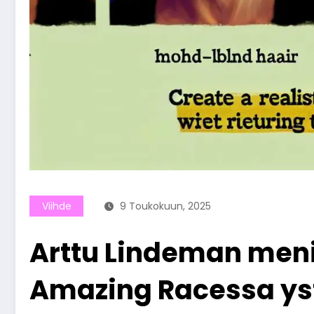
Viihde
9 Toukokuun, 2025
Arttu Lindeman meni 
Amazing Racessa ys