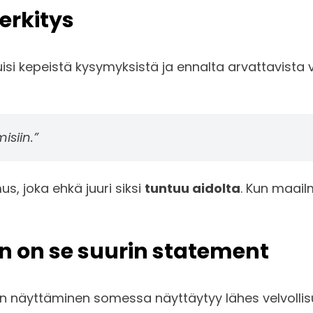
merkitys
uisi kepeistä kysymyksistä ja ennalta arvattavista
isiin.”
amus, joka ehkä juuri siksi
tuntuu aidolta
. Kun maail
 on se suurin statement
en näyttäminen somessa näyttäytyy lähes velvollisu