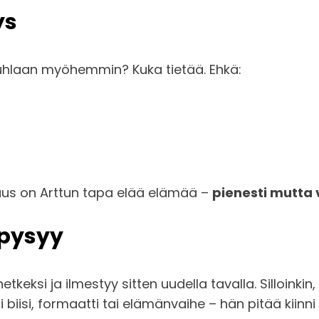
ys
uhlaan myöhemmin? Kuka tietää. Ehkä:
isuus on Arttun tapa elää elämää –
pienesti mutta 
 pysyy
tkeksi ja ilmestyy sitten uudella tavalla. Silloinki
biisi, formaatti tai elämänvaihe – hän pitää kiinn