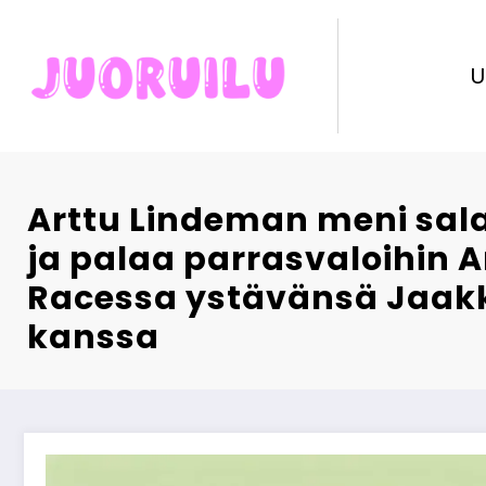
Skip
to
content
U
Arttu Lindeman meni sala
ja palaa parrasvaloihin 
Racessa ystävänsä Jaakk
kanssa