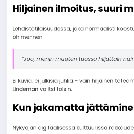
Hiljainen ilmoitus, suuri 
Lehdistötilaisuudessa, joka normaalisti koost
ohimennen:
”Joo, menin muuten tuossa hiljattain naim
Ei kuvia, ei julkisia juhlia – vain hiljainen tote
Lindeman valitsi toisin.
Kun jakamatta jättäminen
Nykyajan digitaalisessa kulttuurissa rakkaud