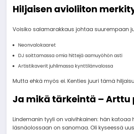
Hiljaisen avioliiton merkit
Voisiko salamarakkaus johtaa suurempaan j
Neonvalokaaret
DJ soittamassa omia hittejä aamuyöhön asti
Artistikaverit juhlimassa kynttilänvalossa
Mutta ehkä myös ei. Kenties juuri tämä hilja
Ja mikä tärkeintä – Arttu
Lindemanin tyyli on vaivihkainen: hän katoaa he
läsnäolossaan on sanomaa. Oli kyseessä uusi 