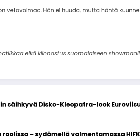
än on vetovoimaa. Hän ei huuda, mutta häntä kuunnel
matiikkaa eikä kiinnostus suomalaiseen showmaail
in säihkyvä Disko-Kleopatra-look Euroviis
sa roolissa – sydämellä valmentamassa HIFK 