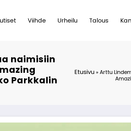
utiset
Viihde
Urheilu
Talous
Kan
a naimisiin
Amazing
Etusivu
»
Arttu Linde
o Parkkalin
Amazi