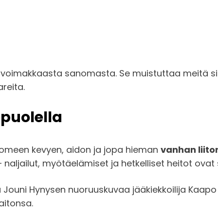
y voimakkaasta sanomasta. Se muistuttaa meitä sii
reita.
opuolella
uomeen kevyen, aidon ja jopa hieman
vanhan liito
– naljailut, myötäelämiset ja hetkelliset heitot ov
rtaa Jouni Hynysen nuoruuskuvaa jääkiekkoilija Kaap
aitonsa.