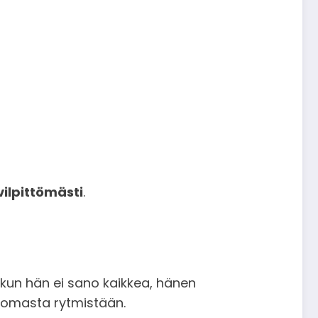
vilpittömästi
.
n, kun hän ei sano kaikkea, hänen
i omasta rytmistään.