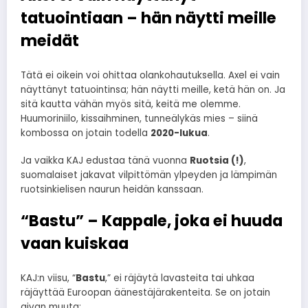
tatuointiaan – hän näytti meille
meidät
Tätä ei oikein voi ohittaa olankohautuksella. Axel ei vain
näyttänyt tatuointinsa; hän näytti meille, ketä hän on. Ja
sitä kautta vähän myös sitä, keitä me olemme.
Huumoriniilo, kissaihminen, tunneälykäs mies – siinä
kombossa on jotain todella
2020-lukua
.
Ja vaikka KAJ edustaa tänä vuonna
Ruotsia (!)
,
suomalaiset jakavat vilpittömän ylpeyden ja lämpimän
ruotsinkielisen naurun heidän kanssaan.
“Bastu” – Kappale, joka ei huuda
vaan kuiskaa
KAJ:n viisu, “
Bastu
,” ei räjäytä lavasteita tai uhkaa
räjäyttää Euroopan äänestäjärakenteita. Se on jotain
aivan muuta: