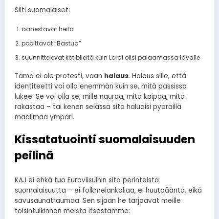
Silti suomalaiset:
äänestävät heitä
popittavat “Bastua”
suunnittelevat kotibileitä kuin Lordi olisi palaamassa lavalle
Tämä ei ole protesti, vaan
halaus
. Halaus sille, että
identiteetti voi olla enemmän kuin se, mitä passissa
lukee. Se voi olla se, mille nauraa, mitä kaipaa, mitä
rakastaa – tai kenen selässä sitä haluaisi pyöräillä
maailmaa ympäri.
Kissatatuointi suomalaisuuden
peilinä
KAJ ei ehkä tuo Euroviisuihin sitä perinteistä
suomalaisuutta – ei folkmelankoliaa, ei huutoääntä, eikä
savusaunatraumaa. Sen sijaan he tarjoavat meille
toisintulkinnan meistä itsestämme: