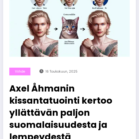
Viihde
16 Toukokuun, 2025
Axel Åhmanin
kissantatuointi kertoo
yllättävän paljon
suomalaisuudesta ja
lempeydestä