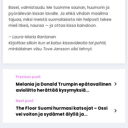
Basel, valmistaudu. Me tuomme saunan, huumorin ja
pyöräilevän kissan lavalle. Ja ehkä vihdoin maailma
tajuaa, miksi meistä suomalaisista niin helposti tekee
mieli itkeä, nauraa — ja ottaa kissa kainaloon.
– Laura-Maria Rantanen
Kirjoittaa silloin kun ei katso kissavideoita tai pohtii,
minkälainen viisu Tove Jansson olisi tehnyt.
Previous post
Melania ja Donald Trumpin epätavallinen
avioliitto herättää kysymyksiä
rakkaudesta ja sopimuksista
Next post
The Floor Suomi hurmasi katsojat – Ossi
vei voiton ja sydämet älyllä ja
strategialla