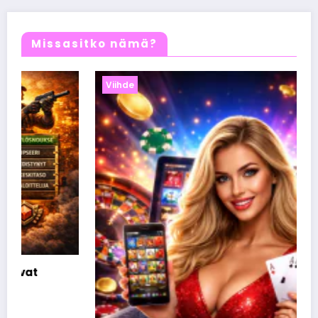
Missasitko nämä?
Viihde