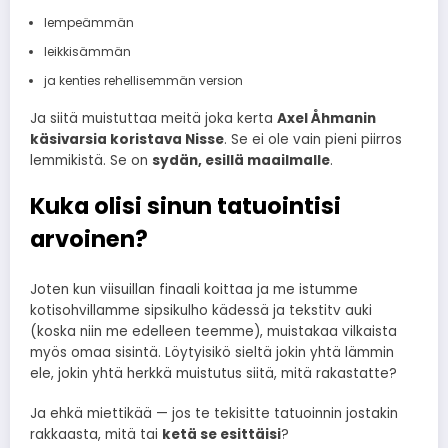
lempeämmän
leikkisämmän
ja kenties rehellisemmän version
Ja siitä muistuttaa meitä joka kerta
Axel Åhmanin
käsivarsia koristava Nisse
. Se ei ole vain pieni piirros
lemmikistä. Se on
sydän, esillä maailmalle
.
Kuka olisi sinun tatuointisi
arvoinen?
Joten kun viisuillan finaali koittaa ja me istumme
kotisohvillamme sipsikulho kädessä ja tekstitv auki
(koska niin me edelleen teemme), muistakaa vilkaista
myös omaa sisintä. Löytyisikö sieltä jokin yhtä lämmin
ele, jokin yhtä herkkä muistutus siitä, mitä rakastatte?
Ja ehkä miettikää — jos te tekisitte tatuoinnin jostakin
rakkaasta, mitä tai
ketä se esittäisi
?