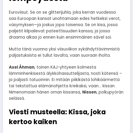
Euroviisut. Se on se glitterijuhla, joka kerran vuodessa
saa Euroopan kansat unohtamaan edes hetkeksi verot,
väsymyksen—ja joskus jopa toisensa. Se on kisa, jossa
paljetit kilpailevat pateettisuuden kanssa, ja jossa
draama alkaa jo ennen kuin ensimmäinen sävel soi.
Mutta tänä vuonna yksi viisuviikon sykähdyttävimmistä
paljastuksista ei tullut lavalta, vaan suoraan iholta.
Axel Åhman
, toinen KAJ-yhtyeen kolmesta
lämminhenkisestä älykköhassuttelijasta, nosti kätensä –
ja paljasti tatuoinnin. Ei mitään piikikästä lohikäärmettä
tai tekstattua elämänohjetta kreikaksi, vaan… kissan.
Nimenomaan hänen oman kissansa,
Nissen
, polkupyörän
selässä.
Viesti musteella: Kissa, joka
kertoo kaiken