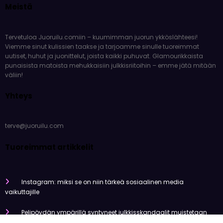
Meistä
Tervetuloa Juoruilu.comiin – kuumimman juorun ykköslähteesi!
Viemme sinut kulissien taakse ja tarjoamme sinulle tuoreimmat
uutiset, huhut ja juonittelut, joista kaikki puhuvat. Glamourikkaista
punaisista matoista mehukkaisiin julkkisriitoihin – emme jätä mitään
väliin!
Yhteys
terve@juoruilu.com
Tuoreimmat artikkelit
Instagram: miksi se on niin tärkeä sosiaalinen media
vaikuttajille
Pelipöydän ympärillä syntyneet julkkisskandaalit muistetaan
vuosia