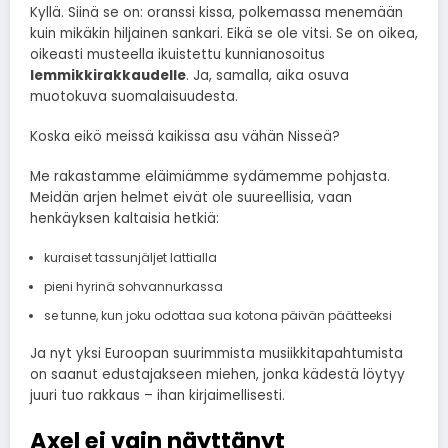
Kyllä. Siinä se on: oranssi kissa, polkemassa menemään
kuin mikäkin hiljainen sankari. Eikä se ole vitsi. Se on oikea,
oikeasti musteella ikuistettu kunnianosoitus
lemmikkirakkaudelle
. Ja, samalla, aika osuva
muotokuva suomalaisuudesta.
Koska eikö meissä kaikissa asu vähän Nisseä?
Me rakastamme eläimiämme sydämemme pohjasta.
Meidän arjen helmet eivät ole suureellisia, vaan
henkäyksen kaltaisia hetkiä:
kuraiset tassunjäljet lattialla
pieni hyrinä sohvannurkassa
se tunne, kun joku odottaa sua kotona päivän päätteeksi
Ja nyt yksi Euroopan suurimmista musiikkitapahtumista
on saanut edustajakseen miehen, jonka kädestä löytyy
juuri tuo rakkaus – ihan kirjaimellisesti.
Axel ei vain näyttänyt