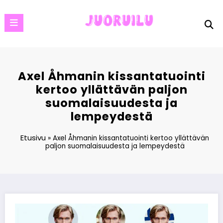
Skip
to
content
Axel Åhmanin kissantatuointi
kertoo yllättävän paljon
suomalaisuudesta ja
lempeydestä
Etusivu
»
Axel Åhmanin kissantatuointi kertoo yllättävän
paljon suomalaisuudesta ja lempeydestä