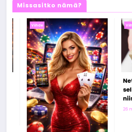
Missasitko nämä?
Viihde
Nettikasinobonukset
selitettynä – näin saat
niistä kaiken irti
Olivia Aho
26 maaliskuun, 2026