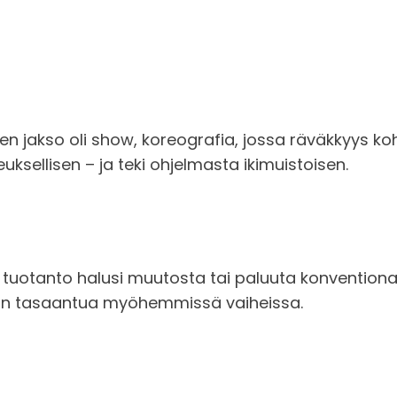
nen jakso oli show, koreografia, jossa räväkkyys ko
ksellisen – ja teki ohjelmasta ikimuistoisen.
ttä tuotanto halusi muutosta tai paluuta konventio
na on tasaantua myöhemmissä vaiheissa.