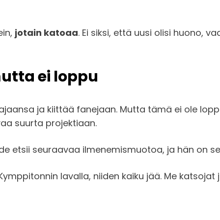
ein,
jotain katoaa
. Ei siksi, että uusi olisi huono, 
utta ei loppu
jaansa ja kiittää fanejaan. Mutta tämä ei ole loppu 
vaa suurta projektiaan.
Taide etsii seuraavaa ilmenemismuotoa, ja hän on s
Kymppitonnin lavalla, niiden kaiku jää. Me katsoj