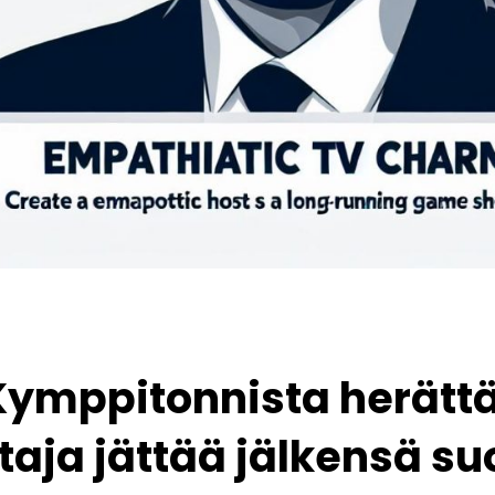
 Kymppitonnista herätt
taja jättää jälkensä s