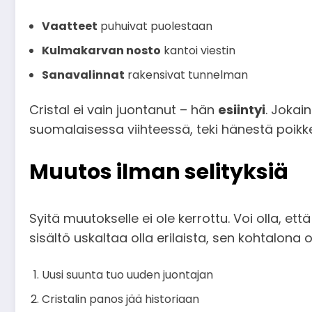
Vaatteet
puhuivat puolestaan
Kulmakarvan nosto
kantoi viestin
Sanavalinnat
rakensivat tunnelman
Cristal ei vain juontanut – hän
esiintyi
. Jokai
suomalaisessa viihteessä, teki hänestä poikkeu
Muutos ilman selityksiä
Syitä muutokselle ei ole kerrottu. Voi olla, e
sisältö uskaltaa olla erilaista, sen kohtalo
Uusi suunta tuo uuden juontajan
Cristalin panos jää historiaan