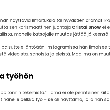
lman näyttäviä ilmoituksia tai hyvästien dramatiik
mutta sen karismaattinen juontaja
Cristal Snow
ei e
auhallista, monelle katsojalle muutos jättää jälkeens
i paisuttele lähtöään. Instagramissa hän ilmaisee t
yistä videoista, sanoista ja eleistä. Maailma on muu
a työhön
pitonnin tekemistä.” Tämä ei ole perinteinen kiitosl
lut hänelle pelkkä työ – se oli näyttämö, jolla hän s