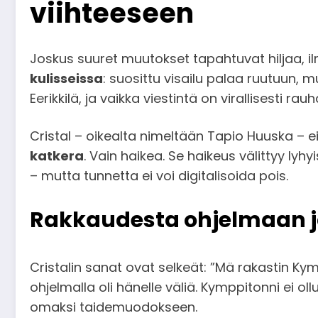
viihteeseen
Joskus suuret muutokset tapahtuvat hiljaa, i
kulisseissa
: suosittu visailu palaa ruutuun, 
Eerikkilä, ja vaikka viestintä on virallisesti r
Cristal – oikealta nimeltään Tapio Huuska – e
katkera
. Vain haikea. Se haikeus välittyy lyh
– mutta tunnetta ei voi digitalisoida pois.
Rakkaudesta ohjelmaan j
Cristalin sanat ovat selkeät: ”Mä rakastin Kymp
ohjelmalla oli hänelle väliä. Kymppitonni ei ol
omaksi taidemuodokseen.