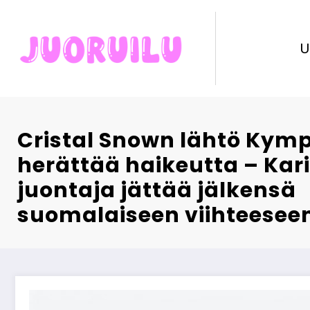
Skip
to
content
U
Cristal Snown lähtö Kym
herättää haikeutta – Ka
juontaja jättää jälkensä
suomalaiseen viihteesee