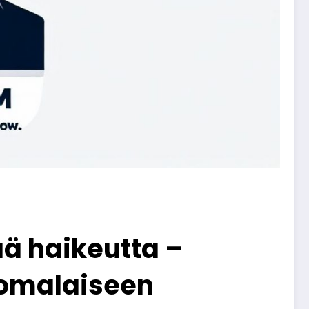
ää haikeutta –
uomalaiseen