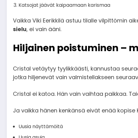
Katsojat jäävät kaipaamaan karismaa
Vaikka Viki Eerikkilä astuu tilalle vilpittömin aik
sielu
, ei vain ääni.
Hiljainen poistuminen – m
Cristal vetäytyy tyylikkäästi, kannustaa seuraa
jotka hiljenevät vain valmistellakseen seuraa
Cristal ei katoa. Hän vain vaihtaa paikkaa. 
Ja vaikka hänen kenkänsä eivät enää kopise 
Uusia näyttämöitä
Uusia asuja