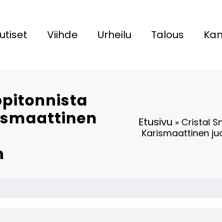
utiset
Viihde
Urheilu
Talous
Kan
ppitonnista
rismaattinen
Etusivu
»
Cristal 
Karismaattinen ju
n