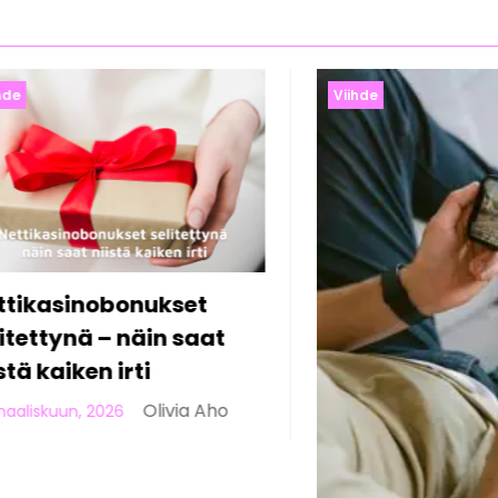
Viihde
Viihde
Online
Suomes
pelaa
23 helmik