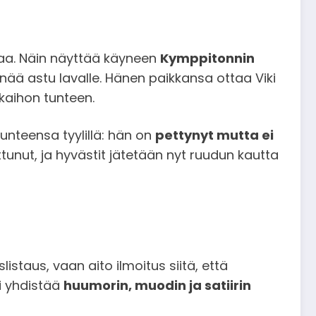
kaa. Näin näyttää käyneen
Kymppitonnin
nää astu lavalle. Hänen paikkansa ottaa Viki
ä kaihon tunteen.
unteensa tyylillä: hän on
pettynyt mutta ei
ttunut, ja hyvästit jätetään nyt ruudun kautta
istaus, vaan aito ilmoitus siitä, että
ai yhdistää
huumorin, muodin ja satiirin