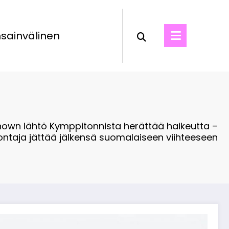
sainvälinen
Snown lähtö Kymppitonnista herättää haikeutta –
ontaja jättää jälkensä suomalaiseen viihteeseen