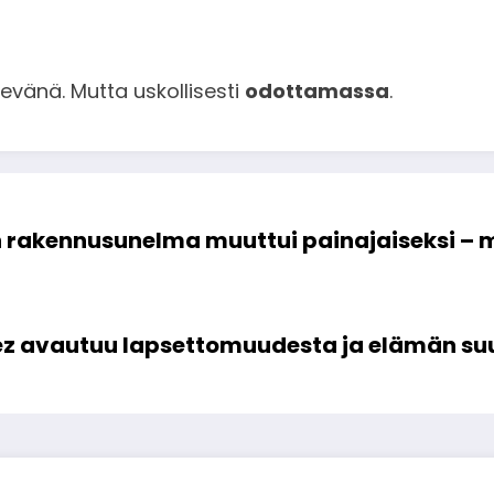
evänä. Mutta uskollisesti
odottamassa
.
n rakennusunelma muuttui painajaiseksi – mit
ez avautuu lapsettomuudesta ja elämän suu