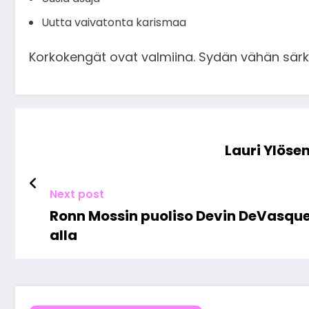
Uutta vaivatonta karismaa
Korkokengät ovat valmiina. Sydän vähän särk
Lauri Ylöse
Next post
Ronn Mossin puoliso Devin DeVasqu
alla