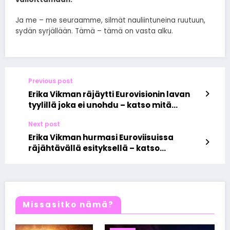
Ja me – me seuraamme, silmät nauliintuneina ruutuun,
sydän syrjällään. Tämä – tämä on vasta alku.
Previous post
Erika Vikman räjäytti Eurovisionin lavan
tyylillä joka ei unohdu – katso mitä
todella tapahtui
Next post
Erika Vikman hurmasi Euroviisuissa
räjähtävällä esityksellä – katso
dramaattinen hetki lavalla
Missasitko nämä?