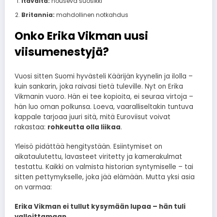
Itävalta:
nouseva suosikki
Britannia:
mahdollinen notkahdus
Onko Erika Vikman uusi
viisumenestyjä?
Vuosi sitten Suomi hyvästeli Käärijän kyynelin ja ilolla –
kuin sankarin, joka raivasi tietä tuleville. Nyt on Erika
Vikmanin vuoro. Hän ei tee kopioita, ei seuraa virtoja –
hän luo oman polkunsa. Loeva, vaaralliseltakin tuntuva
kappale tarjoaa juuri sitä, mitä Euroviisut voivat
rakastaa:
rohkeutta olla liikaa
.
Yleisö pidättää hengitystään. Esiintymiset on
aikataulutettu, lavasteet viritetty ja kamerakulmat
testattu. Kaikki on valmista historian syntymiselle – tai
sitten pettymykselle, joka jää elämään. Mutta yksi asia
on varmaa:
Erika Vikman ei tullut kysymään lupaa – hän tuli
valloittamaan.