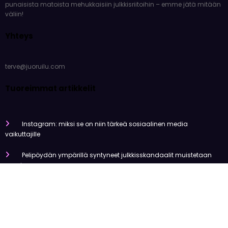
uutiset, huhut ja juonittelut, joista kaikki puhuvat. Glamourikkaista
punaisista matoista mehukkaisiin julkkisriitoihin – emme jätä mitään
väliin!
Yhteys
terve@juoruilu.com
Tuoreimmat artikkelit
Instagram: miksi se on niin tärkeä sosiaalinen media
vaikuttajille
Pelipöydän ympärillä syntyneet julkkisskandaalit muistetaan
vuosia
Mitä tapahtui Käärijän kasinoyhteistyölle?
Miten pelaaminen kilpailee muiden viihdemuotojen kanssa