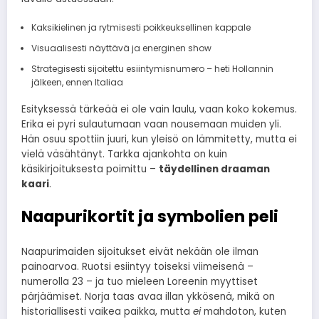
Kaksikielinen ja rytmisesti poikkeuksellinen kappale
Visuaalisesti näyttävä ja energinen show
Strategisesti sijoitettu esiintymisnumero – heti Hollannin
jälkeen, ennen Italiaa
Esityksessä tärkeää ei ole vain laulu, vaan koko kokemus.
Erika ei pyri sulautumaan vaan nousemaan muiden yli.
Hän osuu spottiin juuri, kun yleisö on lämmitetty, mutta ei
vielä väsähtänyt. Tarkka ajankohta on kuin
käsikirjoituksesta poimittu –
täydellinen draaman
kaari
.
Naapurikortit ja symbolien peli
Naapurimaiden sijoitukset eivät nekään ole ilman
painoarvoa. Ruotsi esiintyy toiseksi viimeisenä –
numerolla 23 – ja tuo mieleen Loreenin myyttiset
pärjäämiset. Norja taas avaa illan ykkösenä, mikä on
historiallisesti vaikea paikka, mutta
ei
mahdoton, kuten