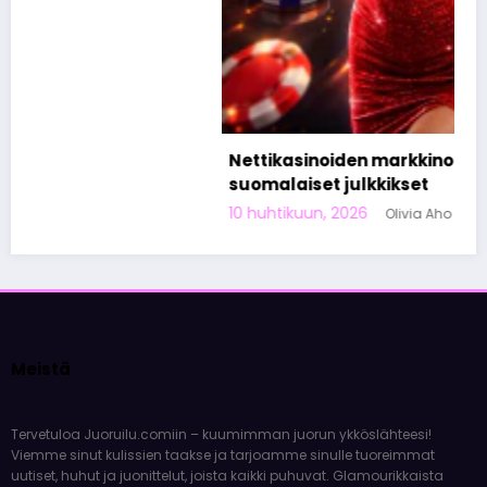
Nettikasinoiden markkinoinnista tunnetut
suomalaiset julkkikset
10 huhtikuun, 2026
Olivia Aho
Meistä
Tervetuloa Juoruilu.comiin – kuumimman juorun ykköslähteesi!
Viemme sinut kulissien taakse ja tarjoamme sinulle tuoreimmat