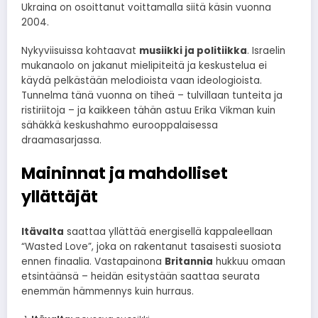
Ukraina on osoittanut voittamalla siitä käsin vuonna
2004.
Nykyviisuissa kohtaavat
musiikki ja politiikka
. Israelin
mukanaolo on jakanut mielipiteitä ja keskustelua ei
käydä pelkästään melodioista vaan ideologioista.
Tunnelma tänä vuonna on tiheä – tulvillaan tunteita ja
ristiriitoja – ja kaikkeen tähän astuu Erika Vikman kuin
sähäkkä keskushahmo eurooppalaisessa
draamasarjassa.
Maininnat ja mahdolliset
yllättäjät
Itävalta
saattaa yllättää energisellä kappaleellaan
“Wasted Love”, joka on rakentanut tasaisesti suosiota
ennen finaalia. Vastapainona
Britannia
hukkuu omaan
etsintäänsä – heidän esitystään saattaa seurata
enemmän hämmennys kuin hurraus.