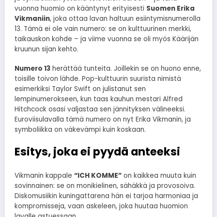
vuonna huomio on kääntynyt erityisesti
Suomen Erika
Vikmaniin
, joka ottaa lavan haltuun esiintymisnumerolla
13. Tämä ei ole vain numero: se on kulttuurinen merkki,
taikauskon kohde – ja viime vuonna se oli myös Käärijän
kruunun sijan kehto.
Numero 13
herättää tunteita. Joillekin se on huono enne,
toisille toivon lähde. Pop-kulttuurin suurista nimistä
esimerkiksi Taylor Swift on julistanut sen
lempinumerokseen, kun taas kauhun mestari Alfred
Hitchcock osasi valjastaa sen jännityksen välineeksi.
Euroviisulavalla tämä numero on nyt Erika Vikmanin, ja
symboliikka on väkevämpi kuin koskaan.
Esitys, joka ei pyydä anteeksi
Vikmanin kappale
“ICH KOMME”
on kaikkea muuta kuin
sovinnainen: se on monikielinen, sähäkkä ja provosoiva.
Diskomusiikin kuningattarena hän ei tarjoa harmoniaa ja
kompromisseja, vaan askeleen, joka huutaa huomion
lavalle astuessaan.