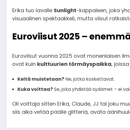
Erika tuo lavalle
Sunlight
-kappaleen, joka yhd
visuaalinen spektaakkeli, mutta viisut ratkais
Euroviisut 2025 – enemmä
Euroviisut vuonna 2025 ovat monenlaisen ilmaisu
ovat kuin
kulttuurien törmäyspaikka
, joiss
Keitä muistetaan?
Ne, jotka koskettavat.
Kuka voittaa?
Se, joka yhdistää sydämet – ei vai
Oli voittaja sitten Erika, Claude, JJ tai joku 
siis aika vetää päälle glitteriä, avata äänihuu