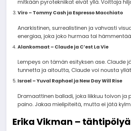
mitkään pyrotekniikat eivät yllä. Voittaja hil
Viro – Tommy Cash ja Espresso Macchiato
Anarkistinen, surrealistinen ja vahvasti vis
energiaa, joka joko hurmaa tai hämmentää.
Alankomaat – Claude ja C’est La Vie
Lempeys on tämän esityksen ase. Claude jät
tunnetta ja aitoutta, Claude voi nousta yllät
Israel – Yuval Raphael ja New Day Will Rise
Dramaattinen balladi, joka liikkuu toivon ja p
paino. Jakaa mielipiteitä, mutta ei jätä kylm
Erika Vikman – tähtipölyä