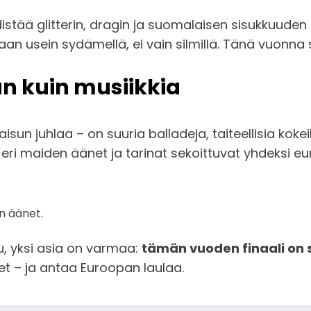
istää glitterin, dragin ja suomalaisen sisukkuude
taan usein sydämellä, ei vain silmillä. Tänä vuonna
n kuin musiikkia
n juhlaa – on suuria balladeja, taiteellisia kokeilu
a eri maiden äänet ja tarinat sekoittuvat yhdeksi 
n äänet.
muu, yksi asia on varmaa:
tämän vuoden finaali on 
let – ja antaa Euroopan laulaa.