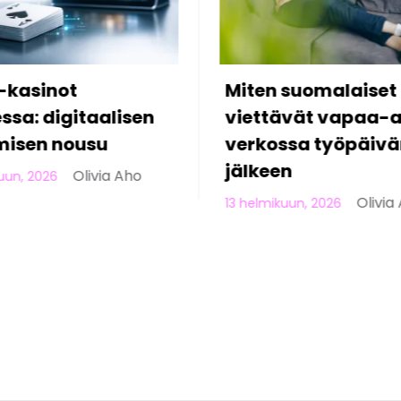
suomalaiset
5 asiaa, joita et tie
vät vapaa-aikaa
modernista online-
sa työpäivän
uhkapelaamisesta
Olivia 
10 helmikuun, 2026
Olivia Aho
un, 2026
Yhteys