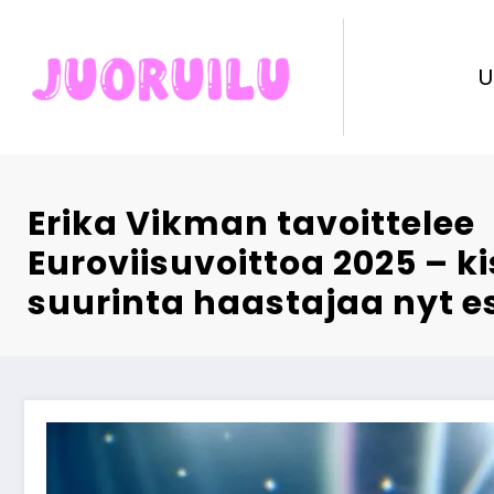
Skip
to
content
U
Erika Vikman tavoittelee
Euroviisuvoittoa 2025 – ki
suurinta haastajaa nyt es