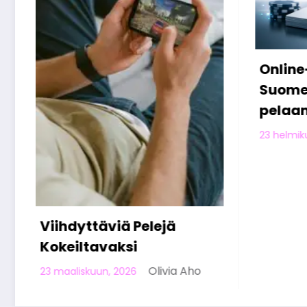
Online-kasinot
Miten 
Suomessa: digitaalisen
viettä
pelaamisen nousu
verkos
jälkeen
Olivia Aho
23 helmikuun, 2026
13 helmiku
Meistä