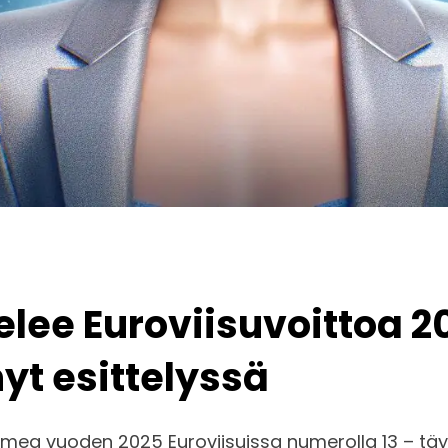
lee Euroviisuvoittoa 20
yt esittelyssä
a vuoden 2025 Euroviisuissa numerolla 13 – täyn