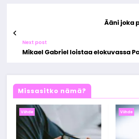
Ääni joka 
Next post
Mikael Gabriel loistaa elokuvassa P
Missasitko nämä?
Viihde
Viihde