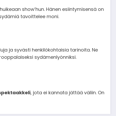
n huikeaan show’hun. Hänen esiintymisensä on
 sydämiä tavoittelee moni.
ja ja syvästi henkilökohtaisia tarinoita. Ne
eurooppalaiseksi sydämenlyönniksi.
spektaakkeli
, jota ei kannata jättää väliin. On