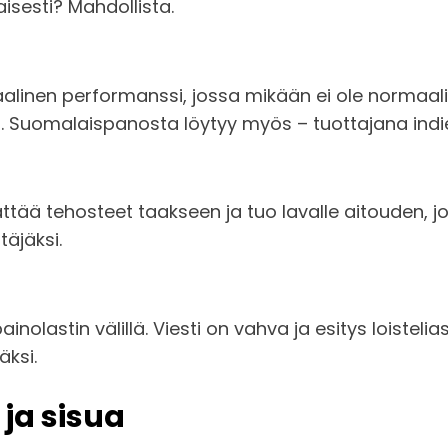
jaisesti? Mahdollista.
uaalinen performanssi, jossa mikään ei ole normaalia
 Suomalaispanosta löytyy myös – tuottajana indi
tää tehosteet taakseen ja tuo lavalle aitouden, jo
täjäksi.
ainolastin välillä. Viesti on vahva ja esitys loisteli
äksi.
 ja sisua