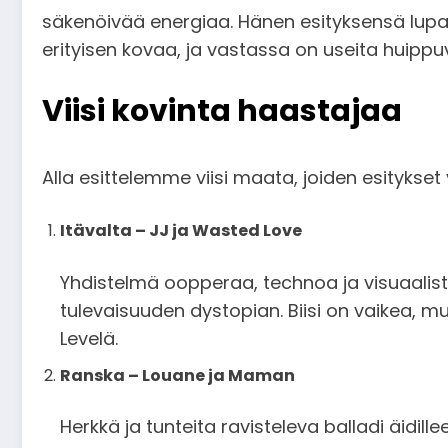
säkenöivää energiaa. Hänen esityksensä lupaa
erityisen kovaa, ja vastassa on useita huippuv
Viisi kovinta haastajaa
Alla esittelemme viisi maata, joiden esitykset
Itävalta – JJ ja Wasted Love
Yhdistelmä oopperaa, technoa ja visuaalista 
tulevaisuuden dystopian. Biisi on vaikea, mu
Levelä.
Ranska – Louane ja Maman
Herkkä ja tunteita ravisteleva balladi äidil