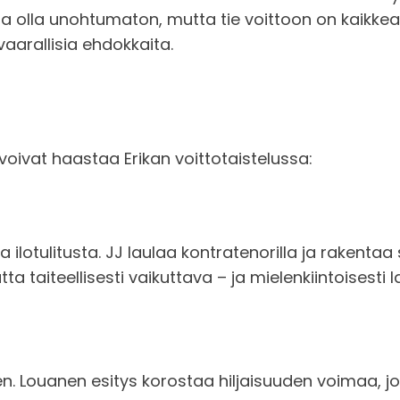
 olla unohtumaton, mutta tie voittoon on kaikkea
aarallisia ehdokkaita.
 voivat haastaa Erikan voittotaistelussa:
ilotulitusta. JJ laulaa kontratenorilla ja rakentaa 
tta taiteellisesti vaikuttava – ja mielenkiintoises
leen. Louanen esitys korostaa hiljaisuuden voimaa, j