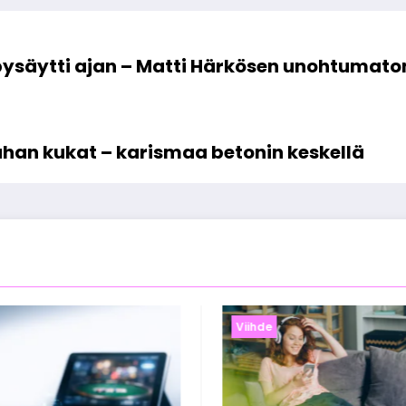
pysäytti ajan – Matti Härkösen unohtumaton
ahan kukat – karismaa betonin keskellä
Viihde