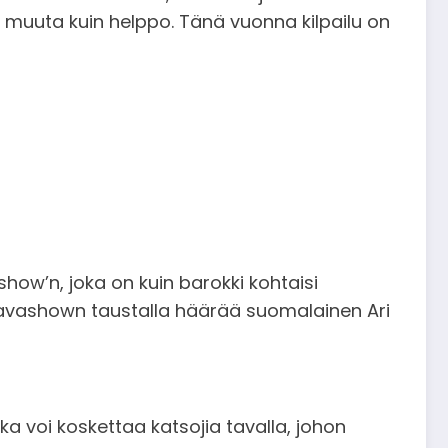
 muuta kuin helppo. Tänä vuonna kilpailu on
show’n, joka on kuin barokki kohtaisi
ti lavashown taustalla häärää suomalainen Ari
oka voi koskettaa katsojia tavalla, johon