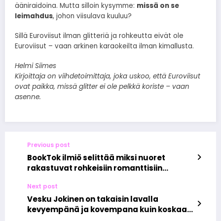
ääniraidoina. Mutta silloin kysymme:
missä on se
leimahdus
, johon viisulava kuuluu?
Sillä Euroviisut ilman glitteriä ja rohkeutta eivät ole
Euroviisut – vaan arkinen karaokeilta ilman kimallusta.
Helmi Siimes
Kirjoittaja on viihdetoimittaja, joka uskoo, että Euroviisut
ovat paikka, missä glitter ei ole pelkkä koriste – vaan
asenne.
Previous post
BookTok ilmiö selittää miksi nuoret
rakastuvat rohkeisiin romanttisiin
kirjoihin TikTokissa
Next post
Vesku Jokinen on takaisin lavalla
kevyempänä ja kovempana kuin koskaan
– Klamydian uusi nousu ja