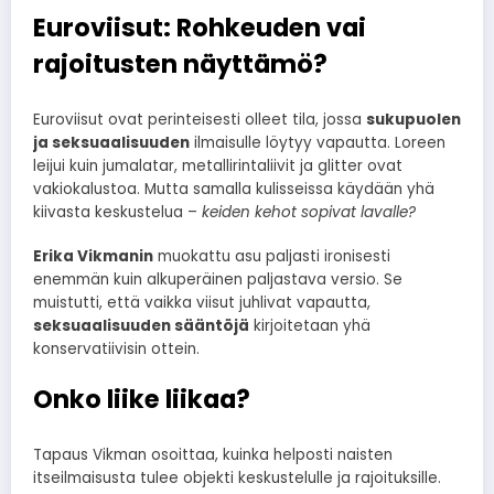
Euroviisut: Rohkeuden vai
rajoitusten näyttämö?
Euroviisut ovat perinteisesti olleet tila, jossa
sukupuolen
ja seksuaalisuuden
ilmaisulle löytyy vapautta. Loreen
leijui kuin jumalatar, metallirintaliivit ja glitter ovat
vakiokalustoa. Mutta samalla kulisseissa käydään yhä
kiivasta keskustelua –
keiden kehot sopivat lavalle?
Erika Vikmanin
muokattu asu paljasti ironisesti
enemmän kuin alkuperäinen paljastava versio. Se
muistutti, että vaikka viisut juhlivat vapautta,
seksuaalisuuden sääntöjä
kirjoitetaan yhä
konservatiivisin ottein.
Onko liike liikaa?
Tapaus Vikman osoittaa, kuinka helposti naisten
itseilmaisusta tulee objekti keskustelulle ja rajoituksille.