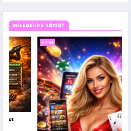
elämänmuutos
Missasitko nämä?
Viihde