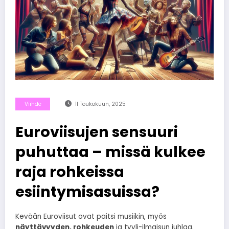
Viihde
11 Toukokuun, 2025
Euroviisujen sensuuri
puhuttaa – missä kulkee
raja rohkeissa
esiintymisasuissa?
Kevään Euroviisut ovat paitsi musiikin, myös
näyttävyyden, rohkeuden
ja tyyli-ilmaisun juhlaa.