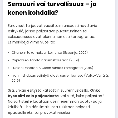
Sensuuri vai turvallisuus – ja
kenen kohdalla?
Euroviisut tarjoavat vuosittain runsaasti näyttäviä
esityksiä, joissa paljastava pukeutuminen tai
seksuaalisuus ovat olennainen osa koreografiaa.
Esimerkkejä viime vuosilta:
Chanelin takamuksen keinunta (Espanja, 2022)
Cyproksen Tamta narumekossaan (2019)
Puolan Donatan & Cleon runsas koreografia (2014)
Ivanin ehdotus esiintyä alasti susien kanssa (Valko-Venäjä,
2016)
Silti, Erikan esitystä katsottiin suurennuslasilla.
Onko
kyse silti vain paljaudesta
, vai siitä, kuka paljastaa?
Naisartisteille ladataan usein enemmän odotuksia ja
kritiikkiä – heidän ilmaisunsa tulkitaan helposti
epäasialliseksi tai provokatiiviseksi.