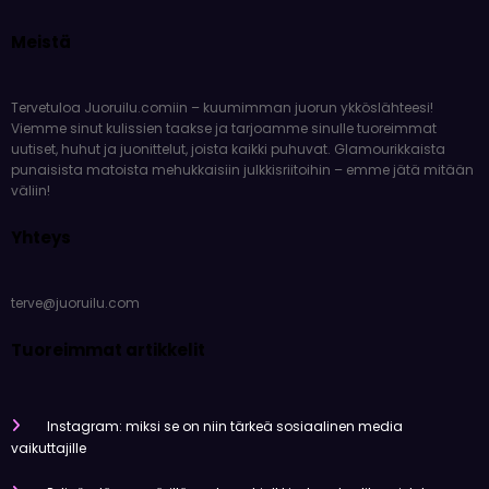
Meistä
Tervetuloa Juoruilu.comiin – kuumimman juorun ykköslähteesi!
Viemme sinut kulissien taakse ja tarjoamme sinulle tuoreimmat
uutiset, huhut ja juonittelut, joista kaikki puhuvat. Glamourikkaista
punaisista matoista mehukkaisiin julkkisriitoihin – emme jätä mitään
väliin!
Yhteys
terve@juoruilu.com
Tuoreimmat artikkelit
Instagram: miksi se on niin tärkeä sosiaalinen media
vaikuttajille