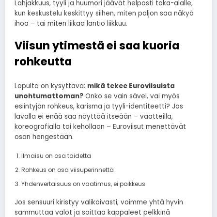
Lahjakkuus, tyyli ja huumori jäävät helposti taka-alalle,
kun keskustelu keskittyy siihen, miten paljon saa näkyä
ihoa – tai miten liikaa lantio liikkuu.
Viisun ytimestä ei saa kuoria
rohkeutta
Lopulta on kysyttävä:
mikä tekee Euroviisuista
unohtumattoman?
Onko se vain sävel, vai myös
esiintyjän rohkeus, karisma ja tyyli-identiteetti? Jos
lavalla ei enää saa näyttää itseään – vaatteilla,
koreografialla tai kehollaan – Euroviisut menettävät
osan hengestään.
Ilmaisu on osa taidetta
Rohkeus on osa viisuperinnettä
Yhdenvertaisuus on vaatimus, ei poikkeus
Jos sensuuri kiristyy valikoivasti, voimme yhtä hyvin
sammuttaa valot ja soittaa kappaleet pelkkinä