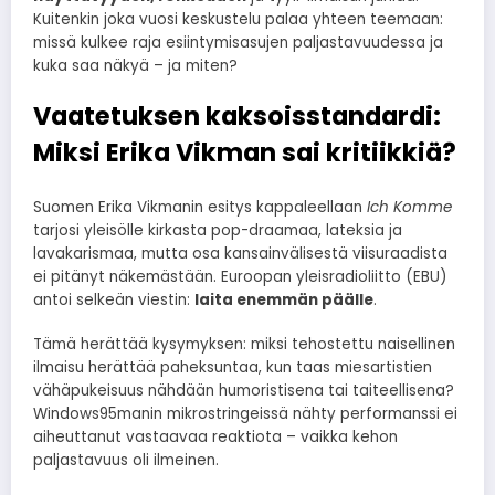
Kuitenkin joka vuosi keskustelu palaa yhteen teemaan:
missä kulkee raja esiintymisasujen paljastavuudessa ja
kuka saa näkyä – ja miten?
Vaatetuksen kaksoisstandardi:
Miksi Erika Vikman sai kritiikkiä?
Suomen Erika Vikmanin esitys kappaleellaan
Ich Komme
tarjosi yleisölle kirkasta pop-draamaa, lateksia ja
lavakarismaa, mutta osa kansainvälisestä viisuraadista
ei pitänyt näkemästään. Euroopan yleisradioliitto (EBU)
antoi selkeän viestin:
laita enemmän päälle
.
Tämä herättää kysymyksen: miksi tehostettu naisellinen
ilmaisu herättää paheksuntaa, kun taas miesartistien
vähäpukeisuus nähdään humoristisena tai taiteellisena?
Windows95manin mikrostringeissä nähty performanssi ei
aiheuttanut vastaavaa reaktiota – vaikka kehon
paljastavuus oli ilmeinen.