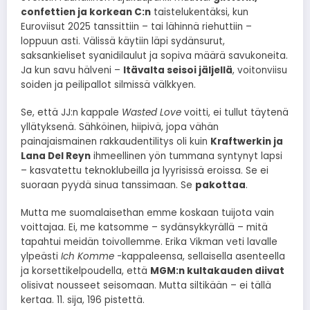
confettien ja korkean C:n
taistelukentäksi, kun
Euroviisut 2025 tanssittiin – tai lähinnä riehuttiin –
loppuun asti. Välissä käytiin läpi sydänsurut,
saksankieliset syanidilaulut ja sopiva määrä savukoneita.
Ja kun savu hälveni –
Itävalta seisoi jäljellä
, voitonviisu
soiden ja peilipallot silmissä välkkyen.
Se, että JJ:n kappale
Wasted Love
voitti, ei tullut täytenä
yllätyksenä. Sähköinen, hiipivä, jopa vähän
painajaismainen rakkaudentilitys oli kuin
Kraftwerkin ja
Lana Del Reyn
ihmeellinen yön tummana syntynyt lapsi
– kasvatettu teknoklubeilla ja lyyrisissä eroissa. Se ei
suoraan pyydä sinua tanssimaan. Se
pakottaa
.
Mutta me suomalaisethan emme koskaan tuijota vain
voittajaa. Ei, me katsomme – sydänsykkyrällä – mitä
tapahtui meidän toivollemme. Erika Vikman veti lavalle
ylpeästi
Ich Komme
-kappaleensa, sellaisella asenteella
ja korsettikelpoudella, että
MGM:n kultakauden diivat
olisivat nousseet seisomaan. Mutta siltikään – ei tällä
kertaa. 11. sija, 196 pistettä.