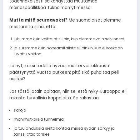
todennäköisesti säikähdyttää muutamaa
mainospäällikköä Tukholman ytimessä.
Mutta mitä seuraavaksi?
Me suomalaiset olemme
mestareita siinä, että:
juhlimme kuin voittajat silloin, kun olemme vain selvinneet
ja suremme kuin hopeamitalistit silloinkin, kun ei koskaan
luvattu voittoa.
Ja nyt, kaksi todella hyvää, muttei voitokkaasti
päättynyttä vuotta putkeen: pitäisikö puhaltaa peli
uusiksi?
Jos tästä jotain opitaan, niin se, että nyky-Eurooppa ei
rakasta turvallisia kappaleita. Se rakastaa:
säröjä
monimutkaisia tunnelmia
ja tuulahduksia sieltä kohtaa missä sydän särkyy ja
tanssilattia tärisee.