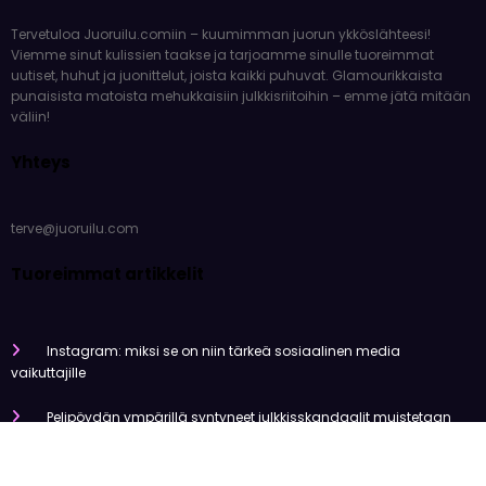
Tervetuloa Juoruilu.comiin – kuumimman juorun ykköslähteesi!
Viemme sinut kulissien taakse ja tarjoamme sinulle tuoreimmat
uutiset, huhut ja juonittelut, joista kaikki puhuvat. Glamourikkaista
punaisista matoista mehukkaisiin julkkisriitoihin – emme jätä mitään
väliin!
Yhteys
terve@juoruilu.com
Tuoreimmat artikkelit
Instagram: miksi se on niin tärkeä sosiaalinen media
vaikuttajille
Pelipöydän ympärillä syntyneet julkkisskandaalit muistetaan
vuosia
Mitä tapahtui Käärijän kasinoyhteistyölle?