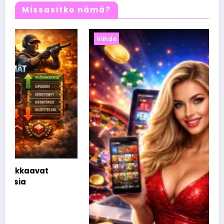
Missasitko nämä?
Viihde