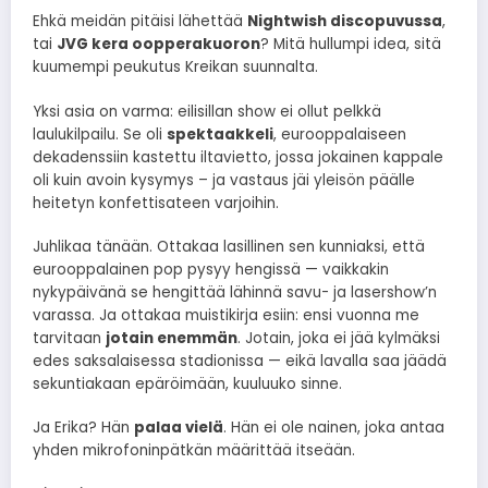
Ehkä meidän pitäisi lähettää
Nightwish discopuvussa
,
tai
JVG kera oopperakuoron
? Mitä hullumpi idea, sitä
kuumempi peukutus Kreikan suunnalta.
Yksi asia on varma: eilisillan show ei ollut pelkkä
laulukilpailu. Se oli
spektaakkeli
, eurooppalaiseen
dekadenssiin kastettu iltavietto, jossa jokainen kappale
oli kuin avoin kysymys – ja vastaus jäi yleisön päälle
heitetyn konfettisateen varjoihin.
Juhlikaa tänään. Ottakaa lasillinen sen kunniaksi, että
eurooppalainen pop pysyy hengissä — vaikkakin
nykypäivänä se hengittää lähinnä savu- ja lasershow’n
varassa. Ja ottakaa muistikirja esiin: ensi vuonna me
tarvitaan
jotain enemmän
. Jotain, joka ei jää kylmäksi
edes saksalaisessa stadionissa — eikä lavalla saa jäädä
sekuntiakaan epäröimään, kuuluuko sinne.
Ja Erika? Hän
palaa vielä
. Hän ei ole nainen, joka antaa
yhden mikrofoninpätkän määrittää itseään.