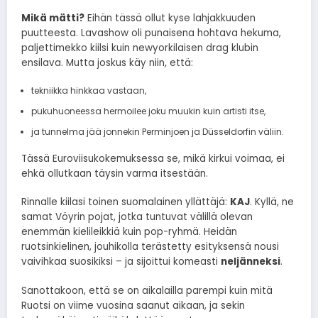
Mikä mätti?
Eihän tässä ollut kyse lahjakkuuden
puutteesta. Lavashow oli punaisena hohtava hekuma,
paljettimekko kiilsi kuin newyorkilaisen drag klubin
ensilava. Mutta joskus käy niin, että:
tekniikka hinkkaa vastaan,
pukuhuoneessa hermoilee joku muukin kuin artisti itse,
ja tunnelma jää jonnekin Perminjoen ja Düsseldorfin väliin.
Tässä Euroviisukokemuksessa se, mikä kirkui voimaa, ei
ehkä ollutkaan täysin varma itsestään.
Rinnalle kiilasi toinen suomalainen yllättäjä:
KAJ
. Kyllä, ne
samat Vöyrin pojat, jotka tuntuvat välillä olevan
enemmän kielileikkiä kuin pop-ryhmä. Heidän
ruotsinkielinen, jouhikolla terästetty esityksensä nousi
vaivihkaa suosikiksi – ja sijoittui komeasti
neljänneksi
.
Sanottakoon, että se on aikalailla parempi kuin mitä
Ruotsi on viime vuosina saanut aikaan, ja sekin