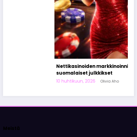
Nettikasinoiden markkinoinnista tunnetut
suomalaiset julkkikset
10 huhtikuun, 2026
Olivia Aho
Meistä