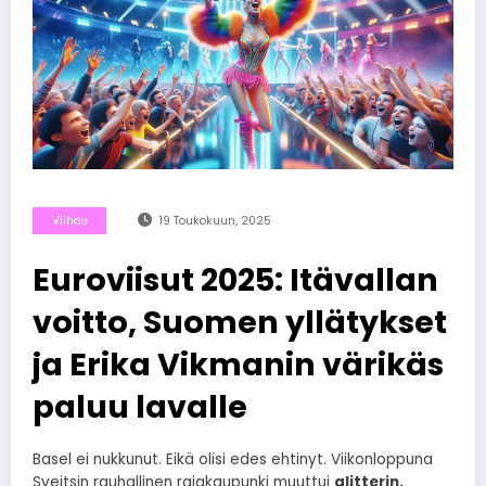
Viihde
19 Toukokuun, 2025
Euroviisut 2025: Itävallan
voitto, Suomen yllätykset
ja Erika Vikmanin värikäs
paluu lavalle
Basel ei nukkunut. Eikä olisi edes ehtinyt. Viikonloppuna
Sveitsin rauhallinen rajakaupunki muuttui
glitterin,