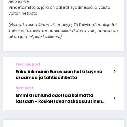
Aino Rinne
Viihdetoimittaja, jolla on paljetit sydämessä ja vaisto
voiton hetkistä.
(Haluatko lisää Ainon viisunäkyjä, TikTok-kardinaaleja tai
kulissien takaisia konnankoukkuja? Kerro vain, hänellä on
aikaa ja mielipide kaikkeen.)
Previous post
Erika Vikmanin Eurovision hetki täynnä
draamaa ja tähtisäihkettä
Next post
Emmi Granlund odottaa kolmatta
lastaan – koskettava raskausuutinen
sykähdyttää somessa