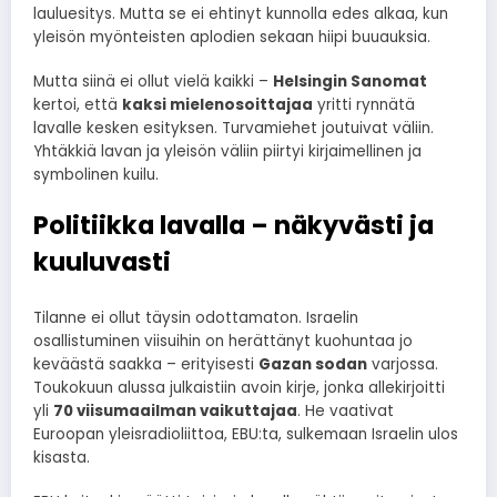
lauluesitys. Mutta se ei ehtinyt kunnolla edes alkaa, kun
yleisön myönteisten aplodien sekaan hiipi buuauksia.
Mutta siinä ei ollut vielä kaikki –
Helsingin Sanomat
kertoi, että
kaksi mielenosoittajaa
yritti rynnätä
lavalle kesken esityksen. Turvamiehet joutuivat väliin.
Yhtäkkiä lavan ja yleisön väliin piirtyi kirjaimellinen ja
symbolinen kuilu.
Politiikka lavalla – näkyvästi ja
kuuluvasti
Tilanne ei ollut täysin odottamaton. Israelin
osallistuminen viisuihin on herättänyt kuohuntaa jo
keväästä saakka – erityisesti
Gazan sodan
varjossa.
Toukokuun alussa julkaistiin avoin kirje, jonka allekirjoitti
yli
70 viisumaailman vaikuttajaa
. He vaativat
Euroopan yleisradioliittoa, EBU:ta, sulkemaan Israelin ulos
kisasta.