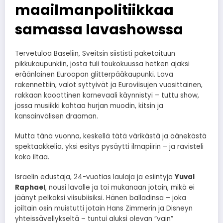
maailmanpolitiikkaa
samassa lavashowssa
Tervetuloa Baseliin, Sveitsin siististi paketoituun
pikkukaupunkiin, josta tuli toukokuussa hetken ajaksi
eräänlainen Euroopan glitterpääkaupunki. Lava
rakennettiin, valot syttyivät ja Euroviisujen vuosittainen,
rakkaan kaoottinen karnevaali käynnistyi – tuttu show,
jossa musiikki kohtaa hurjan muodin, kitsin ja
kansainvälisen draaman.
Mutta tänä vuonna, keskellä tätä värikästä ja äänekästä
spektaakkelia, yksi esitys pysäytti ilmapiirin – ja ravisteli
koko iltaa.
Israelin edustaja, 24-vuotias laulaja ja esiintyjä
Yuval
Raphael
, nousi lavalle ja toi mukanaan jotain, mikä ei
jäänyt pelkäksi viisubiisiksi. Hänen balladinsa – joka
joiltain osin muistutti jotain Hans Zimmerin ja Disneyn
yhteissävellykseltä – tuntui aluksi olevan ”vain”