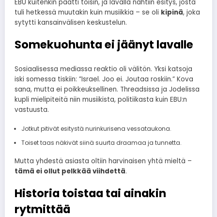
EBU kuitenkin päätti toisin, ja lavalla nähtiin esitys, josta
tuli hetkessä muutakin kuin musiikkia – se oli
kipinä
, joka
sytytti kansainvälisen keskustelun.
Somekuohunta ei jäänyt lavalle
Sosiaalisessa mediassa reaktio oli välitön. Yksi katsoja
iski somessa tiskiin: ”Israel. Joo ei. Joutaa roskiin.” Kova
sana, mutta ei poikkeuksellinen. Threadsissa ja Jodelissa
kupli mielipiteitä niin musiikista, politiikasta kuin EBU:n
vastuusta.
Jotkut pitivät esitystä nurinkurisena vessataukona.
Toiset taas näkivät siinä suurta draamaa ja tunnetta.
Mutta yhdestä asiasta oltiin harvinaisen yhtä mieltä –
tämä ei ollut pelkkää viihdettä
.
Historia toistaa tai ainakin
rytmittää