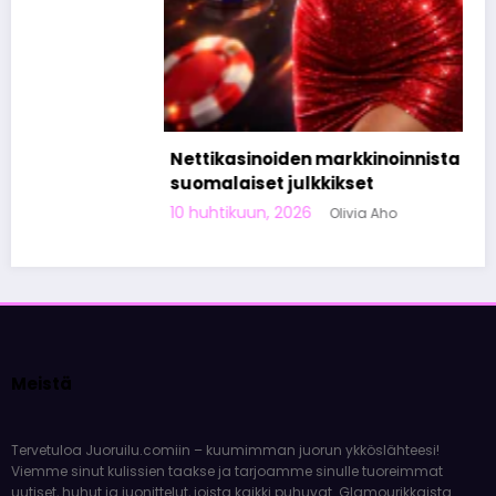
Nettikasinoiden markkinoinnista tunnetut
suomalaiset julkkikset
10 huhtikuun, 2026
Olivia Aho
Meistä
Tervetuloa Juoruilu.comiin – kuumimman juorun ykköslähteesi!
Viemme sinut kulissien taakse ja tarjoamme sinulle tuoreimmat
uutiset, huhut ja juonittelut, joista kaikki puhuvat. Glamourikkaista