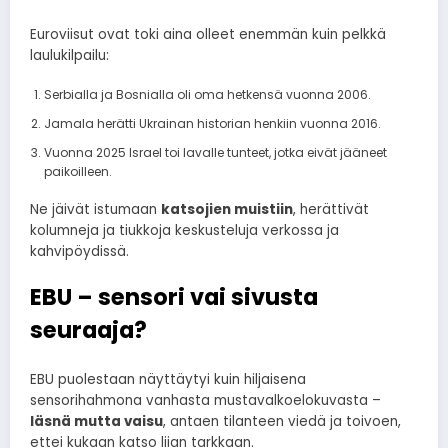
Euroviisut ovat toki aina olleet enemmän kuin pelkkä
laulukilpailu:
Serbialla ja Bosnialla oli oma hetkensä vuonna 2006.
Jamala herätti Ukrainan historian henkiin vuonna 2016.
Vuonna 2025 Israel toi lavalle tunteet, jotka eivät jääneet
paikoilleen.
Ne jäivät istumaan
katsojien muistiin
, herättivät
kolumneja ja tiukkoja keskusteluja verkossa ja
kahvipöydissä.
EBU – sensori vai sivusta
seuraaja?
EBU puolestaan näyttäytyi kuin hiljaisena
sensorihahmona vanhasta mustavalkoelokuvasta –
läsnä mutta vaisu
, antaen tilanteen viedä ja toivoen,
ettei kukaan katso liian tarkkaan.