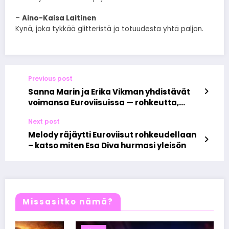
–
Aino-Kaisa Laitinen
Kynä, joka tykkää glitteristä ja totuudesta yhtä paljon.
Previous post
Sanna Marin ja Erika Vikman yhdistävät
voimansa Euroviisuissa — rohkeutta,
tyyliä ja kapinaa lavalla
Next post
Melody räjäytti Euroviisut rohkeudellaan
– katso miten Esa Diva hurmasi yleisön
Missasitko nämä?