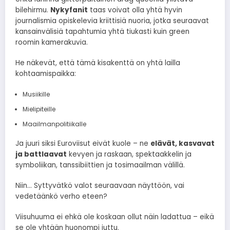
bilehirmu.
Nykyfanit
taas voivat olla yhtä hyvin
journalismia opiskelevia kriittisiä nuoria, jotka seuraavat
kansainvälisiä tapahtumia yhtä tiukasti kuin green
roomin kamerakuvia.
He näkevät, että tämä kisakenttä on yhtä lailla
kohtaamispaikka:
Musiikille
Mielipiteille
Maailmanpolitiikalle
Ja juuri siksi Euroviisut eivät kuole – ne
elävät, kasvavat
ja battlaavat
kevyen ja raskaan, spektaakkelin ja
symboliikan, tanssibiittien ja tosimaailman välillä.
Niin… Syttyvätkö valot seuraavaan näyttöön, vai
vedetäänkö verho eteen?
Viisuhuuma ei ehkä ole koskaan ollut näin ladattua – eikä
se ole yhtään huonompi juttu.