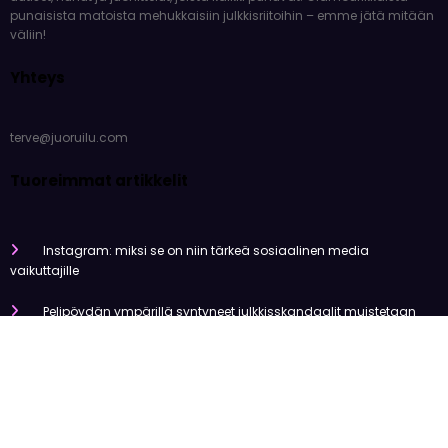
punaisista matoista mehukkaisiin julkkisriitoihin – emme jätä mitään
väliin!
Yhteys
terve@juoruilu.com
Tuoreimmat artikkelit
Instagram: miksi se on niin tärkeä sosiaalinen media
vaikuttajille
Pelipöydän ympärillä syntyneet julkkisskandaalit muistetaan
vuosia
Mitä tapahtui Käärijän kasinoyhteistyölle?
Miten pelaaminen kilpailee muiden viihdemuotojen kanssa