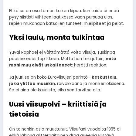
Ehkä se on osa tämän kaiken kipua: kun taide ei enää
pysy siististi viihteen laatikossa vaan pursuaa ulos,
repien mukanaan katsojien tunteet, mielipiteet ja pelot.
Yksi laulu, monta tulkintaa
Yuval Raphael ei välttämättä voita viisuja. Tuskinpa
pääsee edes top 10:een. Mutta hän teki jotain,
mitä
moni muu eivät uskaltaneet
: herätti reaktion.
Ja juuri se on koko Euroviisujen perintö –
keskustelu,
joka ylittää musiikin
, raivokkaana ja monikerroksisena.
Se ei aina ole kaunista, eikä sen tarvitse olla.
Uusi viisupolvi – kriittisiä ja
tietoisia
On toinenkin asia muuttunut. Viisufani vuodelta 1995 oli
ehkä lähinnä glitterpaitainen drag queenia ylistävä