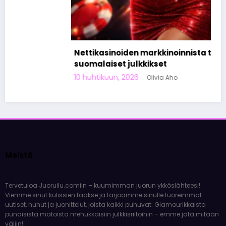
Nettikasinoiden markkinoinnista tunnetut
suomalaiset julkkikset
10 huhtikuun, 2026
Olivia Aho
Meistä
Tervetuloa Juoruilu.comiin – kuumimman juorun ykköslähteesi!
Viemme sinut kulissien taakse ja tarjoamme sinulle tuoreimmat
uutiset, huhut ja juonittelut, joista kaikki puhuvat. Glamourikkaista
punaisista matoista mehukkaisiin julkkisriitoihin – emme jätä mitään
väliin!