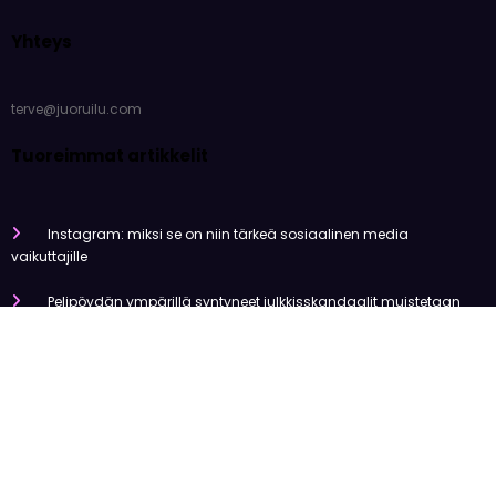
Yhteys
terve@juoruilu.com
Tuoreimmat artikkelit
Instagram: miksi se on niin tärkeä sosiaalinen media
vaikuttajille
Pelipöydän ympärillä syntyneet julkkisskandaalit muistetaan
vuosia
Mitä tapahtui Käärijän kasinoyhteistyölle?
Miten pelaaminen kilpailee muiden viihdemuotojen kanssa
Miksi suomalaiset ovat niin pakkomielteisiä nettiviihteestä?
Olemme tehneet tutkimusta