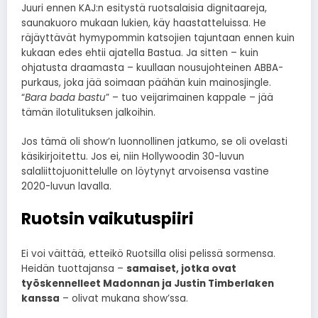
Juuri ennen KAJ:n esitystä ruotsalaisia dignitaareja,
saunakuoro mukaan lukien, käy haastatteluissa. He
räjäyttävät hymypommin katsojien tajuntaan ennen kuin
kukaan edes ehtii ajatella Bastua. Ja sitten – kuin
ohjatusta draamasta – kuullaan nousujohteinen ABBA-
purkaus, joka jää soimaan päähän kuin mainosjingle.
“
Bara bada bastu
” – tuo veijarimainen kappale – jää
tämän ilotulituksen jalkoihin.
Jos tämä oli show’n luonnollinen jatkumo, se oli ovelasti
käsikirjoitettu. Jos ei, niin Hollywoodin 30-luvun
salaliittojuonittelulle on löytynyt arvoisensa vastine
2020-luvun lavalla.
Ruotsin vaikutuspiiri
Ei voi väittää, etteikö Ruotsilla olisi pelissä sormensa.
Heidän tuottajansa –
samaiset, jotka ovat
työskennelleet Madonnan ja Justin Timberlaken
kanssa
– olivat mukana show’ssa.