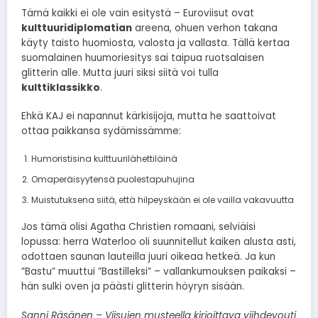
Tämä kaikki ei ole vain esitystä – Euroviisut ovat
kulttuuridiplomatian
areena, ohuen verhon takana
käyty taisto huomiosta, valosta ja vallasta. Tällä kertaa
suomalainen huumoriesitys sai taipua ruotsalaisen
glitterin alle. Mutta juuri siksi siitä voi tulla
kulttiklassikko
.
Ehkä KAJ ei napannut kärkisijoja, mutta he saattoivat
ottaa paikkansa sydämissämme:
Humoristisina kulttuurilähettiläinä
Omaperäisyytensä puolestapuhujina
Muistutuksena siitä, että hilpeyskään ei ole vailla vakavuutta
Jos tämä olisi Agatha Christien romaani, selviäisi
lopussa: herra Waterloo oli suunnitellut kaiken alusta asti,
odottaen saunan lauteilla juuri oikeaa hetkeä. Ja kun
”Bastu” muuttui ”Bastilleksi” – vallankumouksen paikaksi –
hän sulki oven ja päästi glitterin höyryn sisään.
Sanni Räsänen – Viisujen musteella kirjoittava viihdevouti