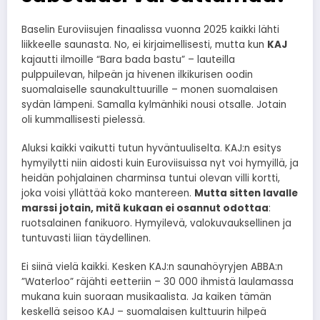
Baselin Euroviisujen finaalissa vuonna 2025 kaikki lähti
liikkeelle saunasta. No, ei kirjaimellisesti, mutta kun
KAJ
kajautti ilmoille “Bara bada bastu” – lauteilla
pulppuilevan, hilpeän ja hivenen ilkikurisen oodin
suomalaiselle saunakulttuurille – monen suomalaisen
sydän lämpeni. Samalla kylmänhiki nousi otsalle. Jotain
oli kummallisesti pielessä.
Aluksi kaikki vaikutti tutun hyväntuuliselta. KAJ:n esitys
hymyilytti niin aidosti kuin Euroviisuissa nyt voi hymyillä, ja
heidän pohjalainen charminsa tuntui olevan villi kortti,
joka voisi yllättää koko mantereen.
Mutta sitten lavalle
marssi jotain, mitä kukaan ei osannut odottaa
:
ruotsalainen fanikuoro. Hymyilevä, valokuvauksellinen ja
tuntuvasti liian täydellinen.
Ei siinä vielä kaikki. Kesken KAJ:n saunahöyryjen ABBA:n
”Waterloo” räjähti eetteriin – 30 000 ihmistä laulamassa
mukana kuin suoraan musikaalista. Ja kaiken tämän
keskellä seisoo KAJ – suomalaisen kulttuurin hilpeä