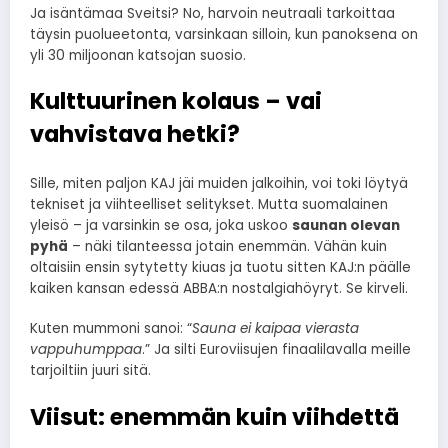
Ja isäntämaa Sveitsi? No, harvoin neutraali tarkoittaa
täysin puolueetonta, varsinkaan silloin, kun panoksena on
yli 30 miljoonan katsojan suosio.
Kulttuurinen kolaus – vai
vahvistava hetki?
Sille, miten paljon KAJ jäi muiden jalkoihin, voi toki löytyä
tekniset ja viihteelliset selitykset. Mutta suomalainen
yleisö – ja varsinkin se osa, joka uskoo
saunan olevan
pyhä
– näki tilanteessa jotain enemmän. Vähän kuin
oltaisiin ensin sytytetty kiuas ja tuotu sitten KAJ:n päälle
kaiken kansan edessä ABBA:n nostalgiahöyryt. Se kirveli.
Kuten mummoni sanoi: “
Sauna ei kaipaa vierasta
vappuhumppaa
.” Ja silti Euroviisujen finaalilavalla meille
tarjoiltiin juuri sitä.
Viisut: enemmän kuin viihdettä