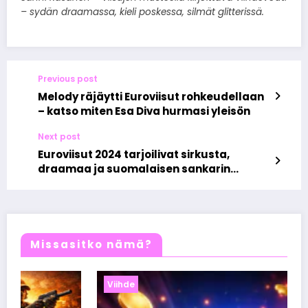
– sydän draamassa, kieli poskessa, silmät glitterissä.
Previous post
Melody räjäytti Euroviisut rohkeudellaan
– katso miten Esa Diva hurmasi yleisön
Next post
Euroviisut 2024 tarjoilivat sirkusta,
draamaa ja suomalaisen sankarin
paluun
Missasitko nämä?
Viihde