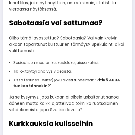
lähettiläs, joka nyt näyttikin, anteeksi vain, statistilta
vieraassa näytöksessä.
Sabotaasia vai sattumaa?
Oliko tämä lavastettua? Sabotaasia? Vai vain kreivin
aikaan tapahtunut kulttuurien törmäys? Spekulointi alkoi
välittömästi:
Sosiaalisen median keskusteluketjuissa kuhisi.
TikTok täyttyi analyysivideoista.
X:ssä (entinen Twitter) joku tiivisti tunnelmat: “
Pitikö ABBA
tunkea tännekin?
”
Ja se kysymys, jota kukaan ei oikein uskaltanut sanoa
ääneen mutta kaikki ajattelivat: toimiiko ruotsalainen
viihdekoneisto jopa Sveitsin lavalla?
Kurkkauksia kulisseihin