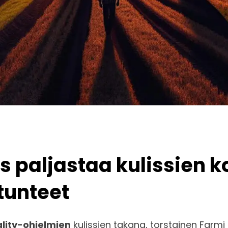
paljastaa kulissien ko
tunteet
ality-ohjelmien
kulissien takana, torstainen Farmi S