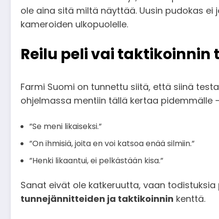
ole aina sitä miltä näyttää. Uusin pudokas ei jä
kameroiden ulkopuolelle.
Reilu peli vai taktikoinni
Farmi Suomi on tunnettu siitä, että siinä tes
ohjelmassa mentiin tällä kertaa pidemmälle – j
”Se meni likaiseksi.”
”On ihmisiä, joita en voi katsoa enää silmiin.”
”Henki likaantui, ei pelkästään kisa.”
Sanat eivät ole katkeruutta, vaan todistuksia 
tunnejännitteiden ja taktikoinnin
kenttä.