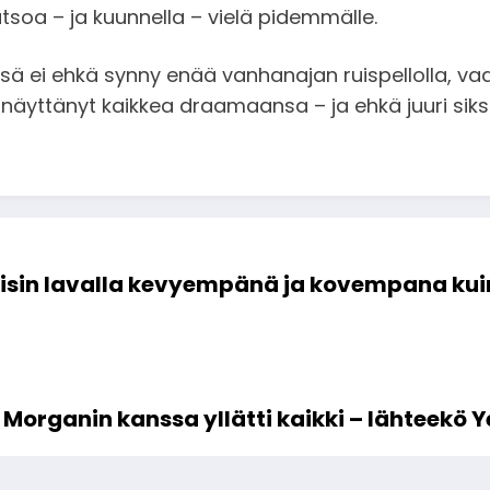
katsoa – ja kuunnella – vielä pidemmälle.
ei ehkä synny enää vanhanajan ruispellolla, vaan s
ä näyttänyt kaikkea draamaansa – ja ehkä juuri sik
isin lavalla kevyempänä ja kovempana kui
 Morganin kanssa yllätti kaikki – lähteek