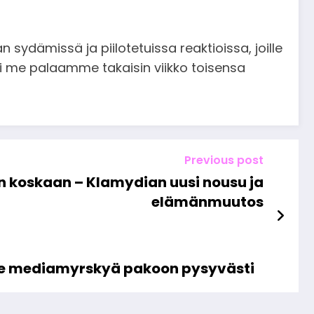
ydämissä ja piilotetuissa reaktioissa, joille
si me palaamme takaisin viikko toisensa
Previous post
n koskaan – Klamydian uusi nousu ja
elämänmuutos
ö Ye mediamyrskyä pakoon pysyvästi