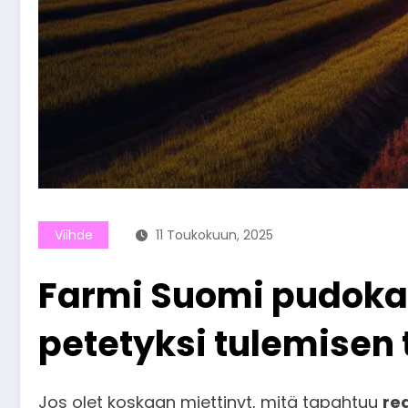
Viihde
11 Toukokuun, 2025
Farmi Suomi pudokas 
petetyksi tulemisen 
Jos olet koskaan miettinyt, mitä tapahtuu
re