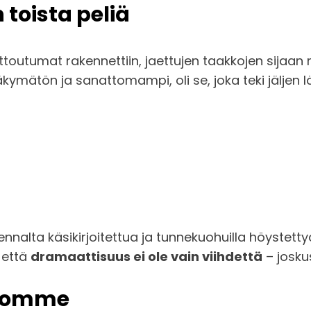
toista peliä
ittoutumat rakennettiin, jaettujen taakkojen sijaan 
äkymätön ja sanattomampi, oli se, joka teki jäljen l
nalta käsikirjoitettua ja tunnekuohuilla höystettyä. 
 että
dramaattisuus ei ole vain viihdettä
– josku
tsomme