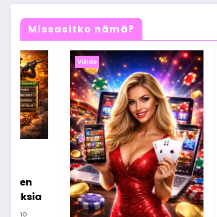
Missasitko nämä?
Viihde
Nettikasinobonukset
selitettynä – näin saat
niistä kaiken irti
Olivia Aho
26 maaliskuun, 2026