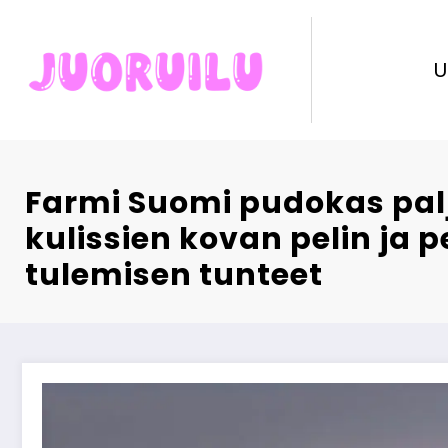
Skip
to
content
U
Farmi Suomi pudokas pal
kulissien kovan pelin ja p
tulemisen tunteet