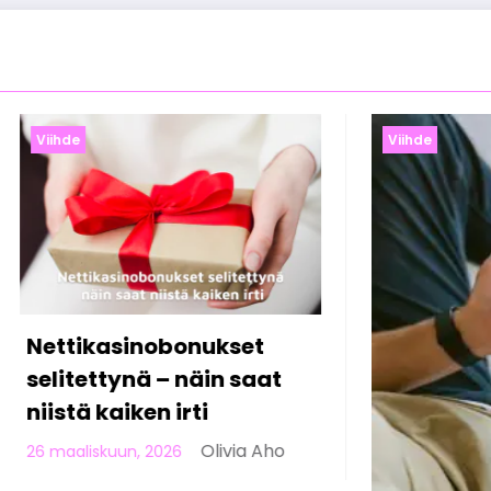
Viihde
Viihde
Online-ka
Suomessa:
pelaamis
23 helmikuun,