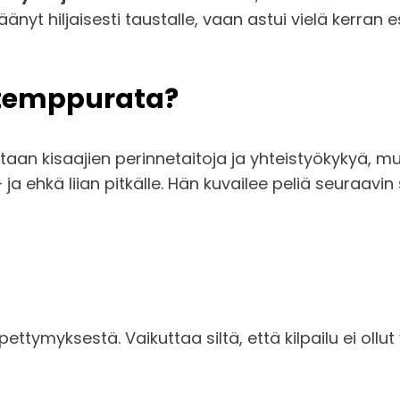
änyt hiljaisesti taustalle, vaan astui vielä kerran e
n temppurata?
tataan kisaajien perinnetaitoja ja yhteistyökykyä,
a ehkä liian pitkälle. Hän kuvailee peliä seuraavin
pettymyksestä. Vaikuttaa siltä, että kilpailu ei oll