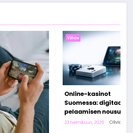
Viihde
sinot
Miten suomalaiset
 digitaalisen
viettävät vapaa-aik
en nousu
verkossa työpäivän
jälkeen
Olivia Aho
 2026
Olivia Aho
13 helmikuun, 2026