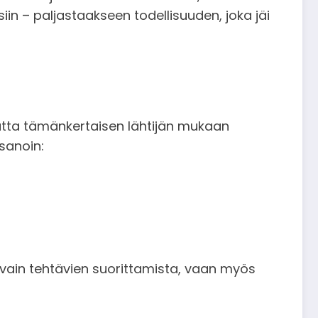
siin – paljastaakseen todellisuuden, joka jäi
 mutta tämänkertaisen lähtijän mukaan
 sanoin:
ut vain tehtävien suorittamista, vaan myös