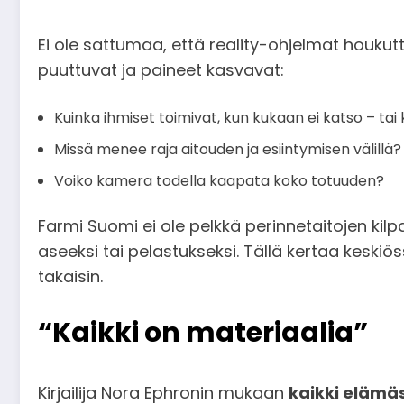
Ei ole sattumaa, että reality-ohjelmat houkutt
puuttuvat ja paineet kasvavat:
Kuinka ihmiset toimivat, kun kukaan ei katso – tai
Missä menee raja aitouden ja esiintymisen välillä?
Voiko kamera todella kaapata koko totuuden?
Farmi Suomi ei ole pelkkä perinnetaitojen kilpa
aseeksi tai pelastukseksi. Tällä kertaa keskiö
takaisin.
“Kaikki on materiaalia”
Kirjailija Nora Ephronin mukaan
kaikki elämäs