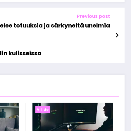
Previous post
telee totuuksia ja särkyneitä unelmia
in kulisseissa
Viihde