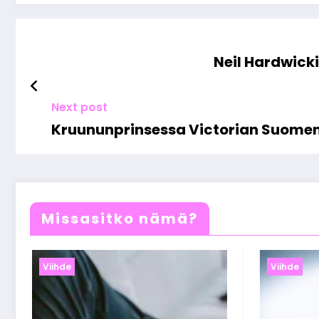
Neil Hardwicki
Next post
Kruununprinsessa Victorian Suomen-v
Missasitko nämä?
Viihde
Viihde