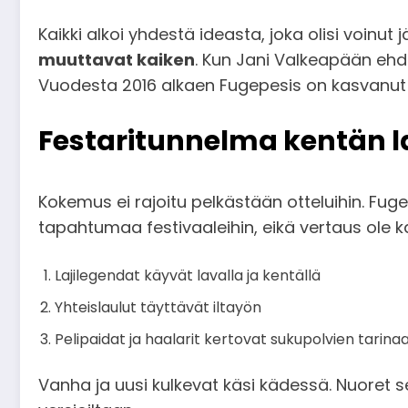
Kaikki alkoi yhdestä ideasta, joka olisi voinut
muuttavat kaiken
. Kun Jani Valkeapään ehd
Vuodesta 2016 alkaen Fugepesis on kasvanut 
Festaritunnelma kentän l
Kokemus ei rajoitu pelkästään otteluihin. Fu
tapahtumaa festivaaleihin, eikä vertaus ole 
Lajilegendat käyvät lavalla ja kentällä
Yhteislaulut täyttävät iltayön
Pelipaidat ja haalarit kertovat sukupolvien tarina
Vanha ja uusi kulkevat käsi kädessä. Nuoret se