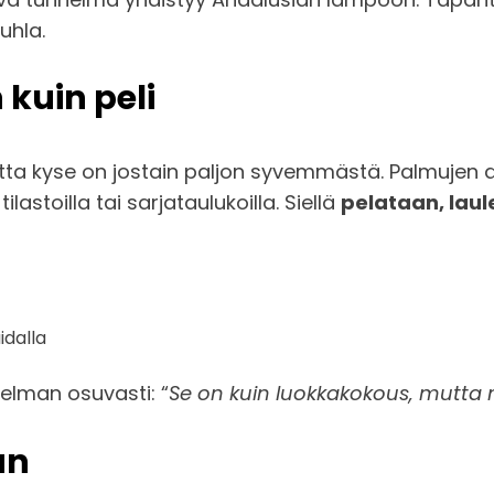
uhla.
kuin peli
ta kyse on jostain paljon syvemmästä. Palmujen al
tilastoilla tai sarjataulukoilla. Siellä
pelataan, laul
idalla
nelman osuvasti: “
Se on kuin luokkakokous, mutta m
än