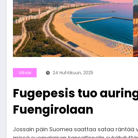
Viihde
24 Huhtikuun, 2025
Fugepesis tuo auring
Fuengirolaan
Jossain päin Suomea saattaa sataa räntää va
missä suomalaisen kansallispelin sykähdytt