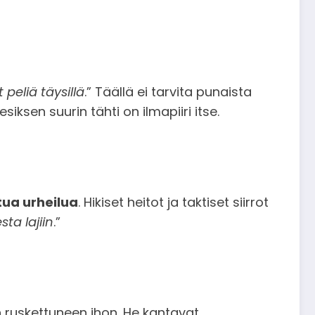
t peliä täysillä
.” Täällä ei tarvita punaista
ksen suurin tähti on ilmapiiri itse.
tua urheilua
. Hikiset heitot ja taktiset siirrot
ta lajiin
.”
 ruskettuneen ihon. He kantavat