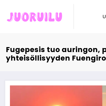
Skip
to
content
U
Fugepesis tuo auringon, 
yhteisöllisyyden Fuengir