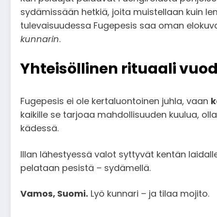
sydämissään hetkiä, joita muistellaan kuin l
tulevaisuudessa Fugepesis saa oman elokuvan
kunnarin
.
Yhteisöllinen rituaali vuo
Fugepesis ei ole kertaluontoinen juhla, vaan
k
kaikille se tarjoaa mahdollisuuden kuulua, olla
kädessä.
Illan lähestyessä valot syttyvät kentän laida
pelataan pesistä – sydämellä.
Vamos, Suomi.
Lyö kunnari – ja tilaa mojito.