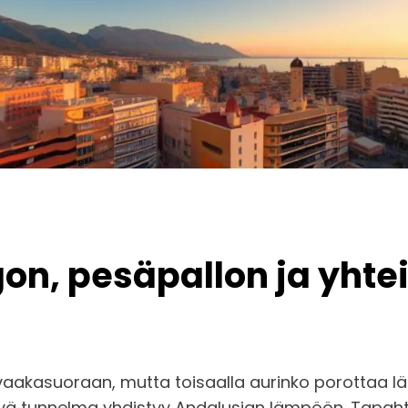
on, pesäpallon ja yhte
akasuoraan, mutta toisaalla aurinko porottaa läh
ävä tunnelma yhdistyy Andalusian lämpöön. Tapah