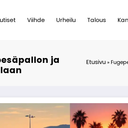
utiset
Viihde
Urheilu
Talous
Kan
pesäpallon ja
Etusivu
»
Fugepe
olaan