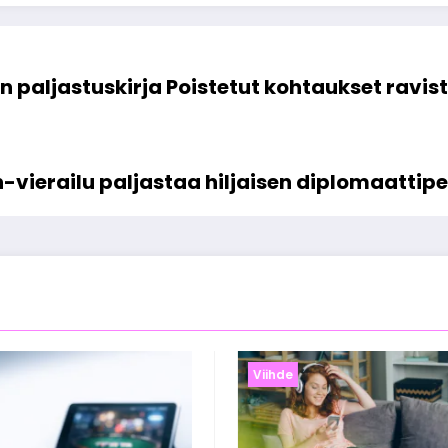
n paljastuskirja Poistetut kohtaukset ravis
ierailu paljastaa hiljaisen diplomaattipel
Viihde