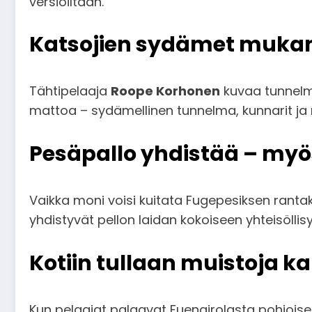
versioiltaan.
Katsojien sydämet mukan
Tähtipelaaja
Roope Korhonen
kuvaa tunnelm
mattoa – sydämellinen tunnelma, kunnarit ja r
Pesäpallo yhdistää – myö
Vaikka moni voisi kuitata Fugepesiksen ranta
yhdistyvät pellon laidan kokoiseen yhteisöllisy
Kotiin tullaan muistoja k
Kun pelaajat palaavat Fuengirolasta pohjois