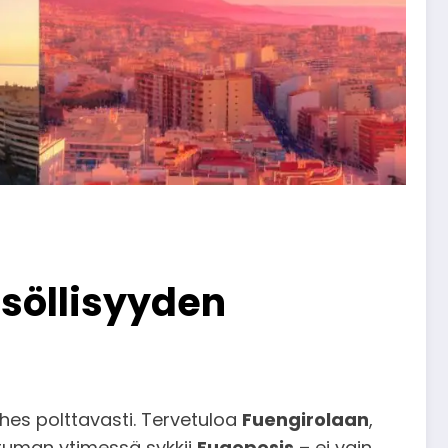
isöllisyyden
es polttavasti. Tervetuloa
Fuengirolaan
,
tuman ytimessä sykkii
Fugepesis
– ei vain