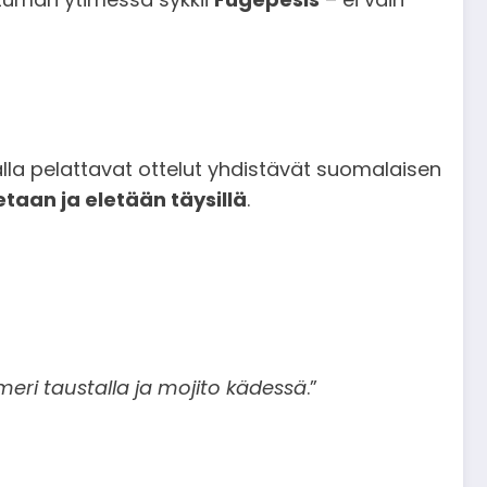
la pelattavat ottelut yhdistävät suomalaisen
etaan ja eletään täysillä
.
eri taustalla ja mojito kädessä
.”