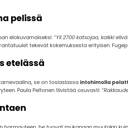
a pelissä
an elokuvamaiseksi: “
Yli 2700 katsojaa, kaikki elivä
antatuulet tekevät kokemuksesta erityisen. Fugepesi
s etelässä
karnevaalina, se on tosiasiassa
intohimolla pelat
yteen. Paula Peltonen tiivistää osuvasti: “
Rakkaudes
antaen
en harmauteen, he tuovat mukanaan muutakin kuin