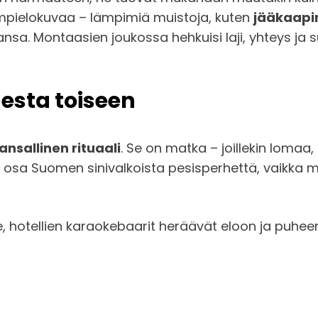
empielokuvaa – lämpimiä muistoja, kuten
jääkaapin
sa. Montaasien joukossa hehkuisi laji, yhteys ja
desta toiseen
ansallinen rituaali
. Se on matka – joillekin lomaa,
 osa Suomen sinivalkoista pesisperhettä, vaikka meri
lle, hotellien karaokebaarit heräävät eloon ja puhe