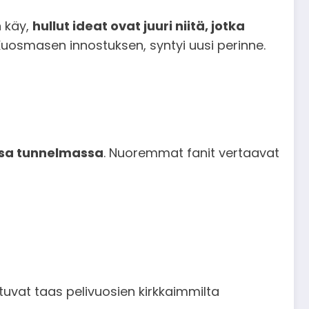
n käy,
hullut ideat ovat juuri niitä, jotka
uosmasen innostuksen, syntyi uusi perinne.
ssa tunnelmassa
. Nuoremmat fanit vertaavat
ntuvat taas pelivuosien kirkkaimmilta