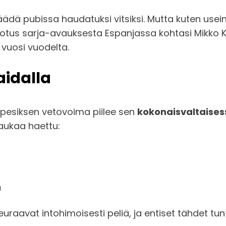
 jäädä pubissa haudatuksi vitsiksi. Mutta kuten usei
otus sarja-avauksesta Espanjassa kohtasi Mikko K
vuosi vuodelta.
aidalla
gepesiksen vetovoima piilee sen
kokonaisvaltaise
kaukaa haettu:
a
uraavat intohimoisesti peliä, ja entiset tähdet tu