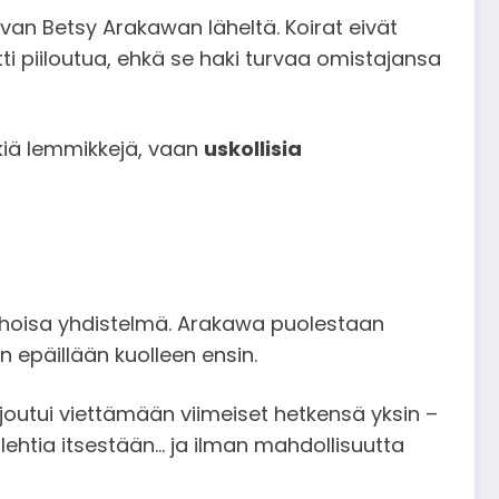
van Betsy Arakawan läheltä. Koirat eivät
ti piiloutua, ehkä se haki turvaa omistajansa
kkiä lemmikkejä, vaan
uskollisia
hoisa yhdistelmä. Arakawa puolestaan
 epäillään kuolleen ensin.
joutui viettämään viimeiset hetkensä yksin –
lehtia itsestään… ja ilman mahdollisuutta