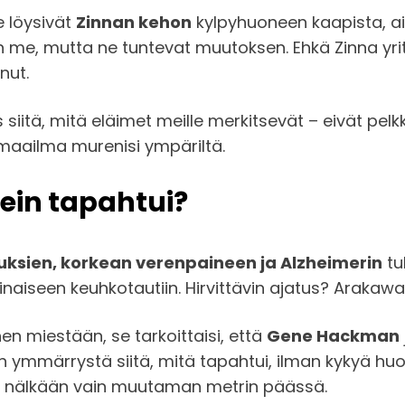
e löysivät
Zinnan kehon
kylpyhuoneen kaapista, ai
 me, mutta ne tuntevat muutoksen. Ehkä Zinna yrit
nut.
siitä, mitä eläimet meille merkitsevät – eivät pel
a maailma murenisi ympäriltä.
ein tapahtui?
ksien, korkean verenpaineen ja Alzheimerin
tu
aiseen keuhkotautiin. Hirvittävin ajatus? Arakawan
en miestään, se tarkoittaisi, että
Gene Hackman
n ymmärrystä siitä, mitä tapahtui, ilman kykyä huo
tyi nälkään vain muutaman metrin päässä.