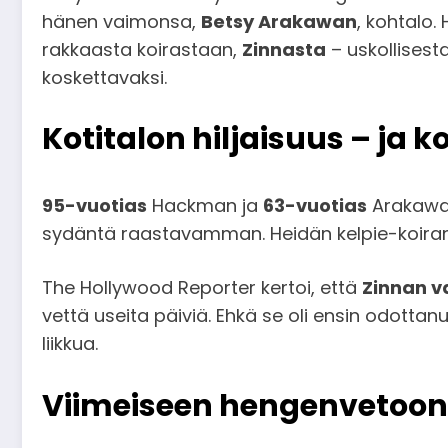
hänen vaimonsa,
Betsy Arakawan
, kohtalo.
rakkaasta koirastaan,
Zinnasta
– uskollises
koskettavaksi.
Kotitalon hiljaisuus – ja ko
95-vuotias
Hackman ja
63-vuotias
Arakawa 
sydäntä raastavamman. Heidän kelpie-koir
The Hollywood Reporter kertoi, että
Zinnan v
vettä useita päiviä. Ehkä se oli ensin odottanu
liikkua.
Viimeiseen hengenvetoon 