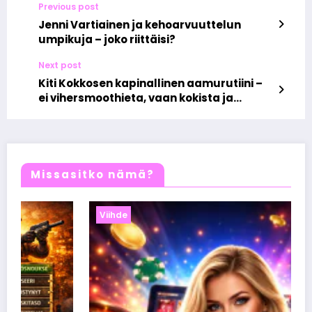
Previous post
Jenni Vartiainen ja kehoarvuuttelun
umpikuja – joko riittäisi?
Next post
Kiti Kokkosen kapinallinen aamurutiini –
ei vihersmoothieta, vaan kokista ja
tupakkaa
Missasitko nämä?
Viihde