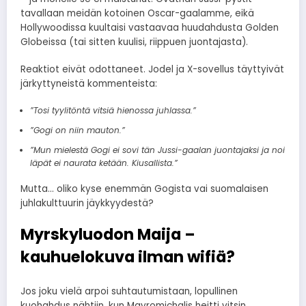
tavallaan meidän kotoinen Oscar-gaalamme, eikä
Hollywoodissa kuultaisi vastaavaa huudahdusta Golden
Globeissa (tai sitten kuulisi, riippuen juontajasta).
Reaktiot eivät odottaneet. Jodel ja X-sovellus täyttyivät
järkyttyneistä kommenteista:
”Tosi tyylitöntä vitsiä hienossa juhlassa.”
”Gogi on niin mauton.”
”Mun mielestä Gogi ei sovi tän Jussi-gaalan juontajaksi ja noi
läpät ei naurata ketään. Kiusallista.”
Mutta… oliko kyse enemmän Gogista vai suomalaisen
juhlakulttuurin jäykkyydestä?
Myrskyluodon Maija –
kauhuelokuva ilman wifiä?
Jos joku vielä arpoi suhtautumistaan, lopullinen
kuohahdus nähtiin, kun Mavromichalis heitti vitsin