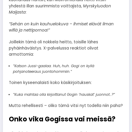
yhdestä illan suurimmista voittajista,
Myrskyluodon
Maijasta
:
”Sehän on kuin kauhuelokuva – ihmiset elävät ilman
wifiä ja nettipornoa!”
Joillekin tämä oli nokkela heitto, toisille lähes
pyhäinhäväistys. X-palvelussa reaktiot olivat
armottomia:
”Katson Jussi-gaalaa. Huh, huh. Gogi on kyllä
pohjanoteeraus juontohommiin.”
Toinen kyseenalaisti koko käsikirjoituksen:
”Kuka mahtaa olla kirjoittanut Gogin ’hauskat’ juonnot…?”
Mutta rehellisesti – oliko tämä vitsi nyt todella niin paha?
Onko vika Gogissa vai meissä?