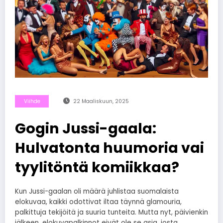
Viihde
22 Maaliskuun, 2025
Gogin Jussi-gaala:
Hulvatonta huumoria vai
tyylitöntä komiikkaa?
Kun Jussi-gaalan oli määrä juhlistaa suomalaista
elokuvaa, kaikki odottivat iltaa täynnä glamouria,
palkittuja tekijöitä ja suuria tunteita. Mutta nyt, päivienkin
jälkeen, elokuvapalkinnot eivät ole se asia, josta