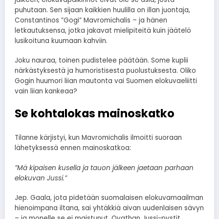
puhutaan. Sen sijaan kaikkien huulilla on illan juontaja,
Constantinos ”Gogi” Mavromichalis – ja hänen
letkautuksensa, jotka jakavat mielipiteitä kuin jäätelö
lusikoituna kuumaan kahviin.
Joku nauraa, toinen pudistelee päätään. Some kuplii
närkästyksestä ja humoristisesta puolustuksesta. Oliko
Gogin huumori liian mautonta vai Suomen elokuvaeliitti
vain liian kankeaa?
Se kohtalokas mainoskatko
Tilanne kärjistyi, kun Mavromichalis ilmoitti suoraan
lähetyksessä ennen mainoskatkoa:
”Mä kipaisen kusella ja tauon jälkeen jaetaan parhaan
elokuvan Jussi.”
Jep. Gaala, jota pidetään suomalaisen elokuvamaailman
hienoimpana iltana, sai yhtäkkiä aivan uudenlaisen sävyn
– ja monelle se ei maistunut. Ovathan Jussi-pystit