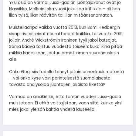
Yksi asia on varma: Jussi-gaalan juontajakohut ovat jo
klassikko. Melkein joka vuosi joku saa kritiikkiä – oli hän
liian tylsä, liian räävitön tai liian mitäänsanomaton.
Muistellaanpa vaikka vuotta 2013, kun Sami Hedbergin
sisäpiirivitsit eivät naurattaneet kaikkia, tai vuotta 2019,
jolloin André Wickströmin ironinen tyyli jakoi katsojat.
Sama kaava toistuu vuodesta toiseen: kuka ikinä pitää
mikkiä kädessään, joutuu armottoman suurennuslasin
alle.
Onko Gogi siis todella tehnyt jotain ennenkuulumatonta
– vai onko kyse vain perinteisestä suomalaisesta
tavasta analysoida juontajien jokaista liikettä?
Varmaa on ainakin se, että tämän vuoden Jussi-gaala
muistetaan. Ei ehkä voittajistaan, vaan siitä, kuinka yksi
mies jakoi yleisön kahtia yhdellä lauseella.