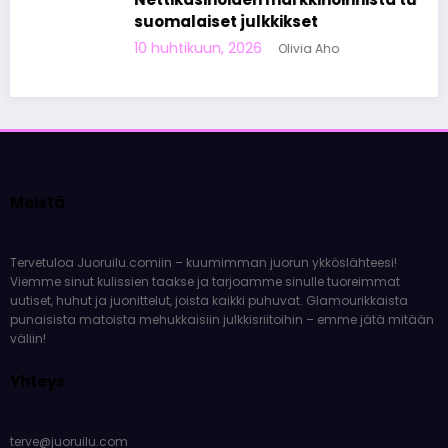
suomalaiset julkkikset
10 huhtikuun, 2026
Olivia Aho
Meistä
Tervetuloa Juoruilu.comiin – kuumimman juorun ykköslähteesi!
Viemme sinut kulissien taakse ja tarjoamme sinulle tuoreimmat
uutiset, huhut ja juonittelut, joista kaikki puhuvat. Glamourikkaista
punaisista matoista mehukkaisiin julkkisriitoihin – emme jätä mitään
väliin!
Yhteys
terve@juoruilu.com