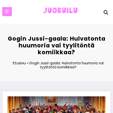
Skip
to
content
Gogin Jussi-gaala: Hulvatonta
huumoria vai tyylitöntä
komiikkaa?
Etusivu
»
Gogin Jussi-gaala: Hulvatonta huumoria vai
tyylitöntä komiikkaa?