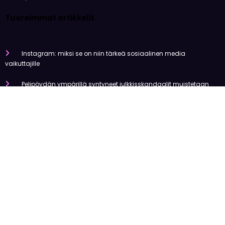
Tuoreimmat artikkelit
Instagram: miksi se on niin tärkeä sosiaalinen media
vaikuttajille
Pelipöydän ympärillä syntyneet julkkisskandaalit muistetaan
vuosia
Mitä tapahtui Käärijän kasinoyhteistyölle?
Miten pelaaminen kilpailee muiden viihdemuotojen kanssa
Miksi suomalaiset ovat niin pakkomielteisiä nettiviihteestä?
Olemme tehneet tutkimusta
Uutiset
Viihde
Urheilu
Talous
Kansainvälinen