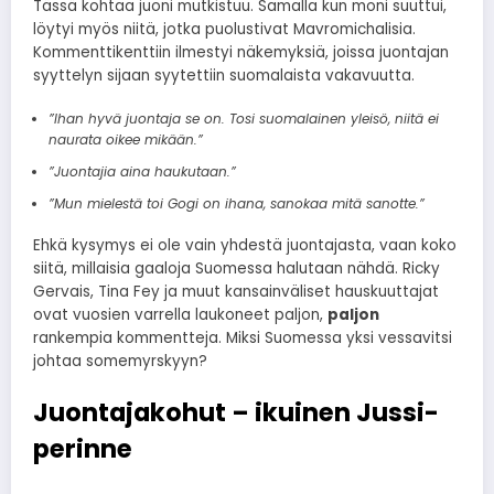
Tässä kohtaa juoni mutkistuu. Samalla kun moni suuttui,
löytyi myös niitä, jotka puolustivat Mavromichalisia.
Kommenttikenttiin ilmestyi näkemyksiä, joissa juontajan
syyttelyn sijaan syytettiin suomalaista vakavuutta.
”Ihan hyvä juontaja se on. Tosi suomalainen yleisö, niitä ei
naurata oikee mikään.”
”Juontajia aina haukutaan.”
”Mun mielestä toi Gogi on ihana, sanokaa mitä sanotte.”
Ehkä kysymys ei ole vain yhdestä juontajasta, vaan koko
siitä, millaisia gaaloja Suomessa halutaan nähdä. Ricky
Gervais, Tina Fey ja muut kansainväliset hauskuuttajat
ovat vuosien varrella laukoneet paljon,
paljon
rankempia kommentteja. Miksi Suomessa yksi vessavitsi
johtaa somemyrskyyn?
Juontajakohut – ikuinen Jussi-
perinne