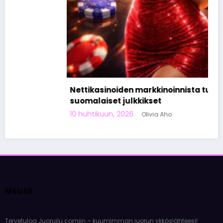
Nettikasinoiden markkinoinnista tunnetut
suomalaiset julkkikset
10 huhtikuun, 2026
Olivia Aho
Meistä
Tervetuloa Juoruilu.comiin – kuumimman juorun ykköslähteesi!