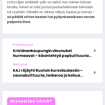
Lotta Liljan artikkelin ydin on selvä: kun nainen loistaa
lavalla, hänen ei tulisi joutua puolustelemaan kehoaan
tai tyyliään. Hänellä on oikeus näkyä, kuulua ja loistaa –
oli päällä sitten haalari tai pyllynkannikaan verran
paljasta ihoa
.
Previous post
Kristiinankaupungin viisunuket
hurmaavat – käsintehtyä popkulttuuria
kierrätysmateriaalista
Next post
KAJ räjäytti Ruotsin Euroviisukesän –
saunakulttuuria, lonkeroa ja kohua
Bastu-gatesta
Missasitko nämä?