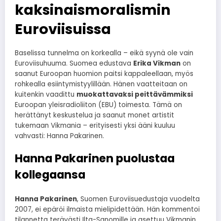
kaksinaismoralismin
Euroviisuissa
Baselissa tunnelma on korkealla – eikä syynä ole vain
Euroviisuhuuma. Suomea edustava
Erika Vikman
on
saanut Euroopan huomion paitsi kappaleellaan, myös
rohkealla esiintymistyylillään. Hänen vaatteitaan on
kuitenkin vaadittu
muokattavaksi peittävämmiksi
Euroopan yleisradioliiton (EBU) toimesta. Tämä on
herättänyt keskustelua ja saanut monet artistit
tukemaan Vikmania – erityisesti yksi ääni kuuluu
vahvasti: Hanna Pakarinen.
Hanna Pakarinen puolustaa
kollegaansa
Hanna Pakarinen
, Suomen Euroviisuedustaja vuodelta
2007, ei epäröi ilmaista mielipidettään. Hän kommentoi
tilannetta terävästi Ilta-Sanomille ja asettuu Vikmanin