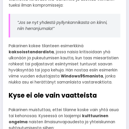
tueksi ilman kompromisseja:
”Jos se nyt yhdestä pyllynkannikasta on kiinni,
niin herranjumala!”
Pakarinen kokee tilanteen esimerkkinä
kaksoisstandardista
, jossa naisia kritisoidaan yhä
ulkonäön ja pukeutumisen kautta, kun taas miesartistien
rohkeat tai paljastavat esiintymiset tuntuvat saavan
hyväksyntää tai jopa kehuja. Hän nostaa esiin esimerkin
viime vuoden edustajasta
Windows95manista
, jonka
niukka asu ei herättänyt samanlaista vastareaktiota.
Kyse ei ole vain vaatteista
Pakarinen muistuttaa, ettei tilanne koske vain yhtä asua
tai kehonosaa. Kyseessä on laajempi
kulttuurinen
ongelma
naisten ilmaisunvapaudesta ja yhteiskunnan
suhtautumisesta siihen: