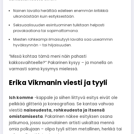
Nainen lavalla herättää edelleen enemmän kritiikkiä
ulkonäöstään kuin esityksestään.
Seksuaalisuuden esiintuominen tulkitaan helposti
provokaationa tai sopimattomana.
Miesten rohkeampi ilmaisutyyli lavalla saa useammin
hyväksynnän – tai hiljaisuuden.
”Missä kohtaa tämä meni näin pahasti
kakkosvaihteelle?” Pakarinen kysyy – ja monella on
varmasti sama kysymys mielessä.
Erika Vikmanin viesti ja tyyli
Ich komme
-kappale ja siihen liittyvä esitys eivät ole
pelkkää glitteriä ja koreografiaa. Se kantaa vahvaa
viestiä
naiseudesta, rohkeudesta ja itsensä
omistamisesta
. Pakarinen näkee esityksen osana
jatkumoa, jossa suomalainen artisti uskaltaa mennä
omia polkujaan – olipa tyyli sitten metallinen, herkkä tai