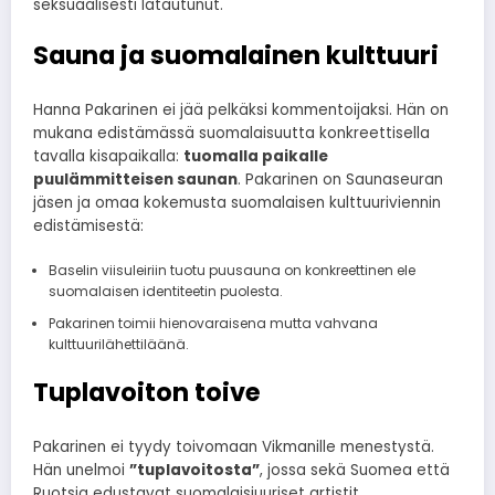
seksuaalisesti latautunut.
Sauna ja suomalainen kulttuuri
Hanna Pakarinen ei jää pelkäksi kommentoijaksi. Hän on
mukana edistämässä suomalaisuutta konkreettisella
tavalla kisapaikalla:
tuomalla paikalle
puulämmitteisen saunan
. Pakarinen on Saunaseuran
jäsen ja omaa kokemusta suomalaisen kulttuuriviennin
edistämisestä:
Baselin viisuleiriin tuotu puusauna on konkreettinen ele
suomalaisen identiteetin puolesta.
Pakarinen toimii hienovaraisena mutta vahvana
kulttuurilähettiläänä.
Tuplavoiton toive
Pakarinen ei tyydy toivomaan Vikmanille menestystä.
Hän unelmoi
”tuplavoitosta”
, jossa sekä Suomea että
Ruotsia edustavat suomalaisjuuriset artistit