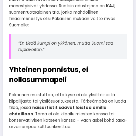
menestyisivät yhdessä. Ruotsin edustajana on
KAJ
,
suomenruotsalainen trio, jonka mahdollinen
finaalimenestys olisi Pakarisen mukaan voitto myös
Suomelle:
”En tiedä kumpi on ykkönen, mutta Suomi saa
tuplavoiton.”
Yhteinen ponnistus, ei
nollasummapeli
Pakarinen muistuttaa, että kyse ei ole yksittäisestä
kilpailijasta tai yksilösuorituksesta. Tärkeämpää on luoda
tilaa, jossa
naisartistit saavat loistaa omilla
ehdoillaan
. Tämä ei ole kilpailu miesten kanssa tai
konservatiivisen katseen kanssa – vaan askel kohti tasa-
arvoisempaa kulttuurikenttää.