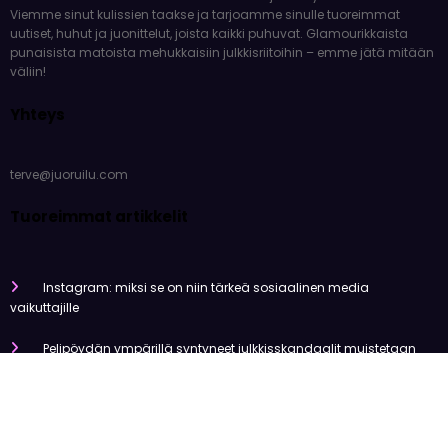
Viemme sinut kulissien taakse ja tarjoamme sinulle tuoreimmat
uutiset, huhut ja juonittelut, joista kaikki puhuvat. Glamourikkaista
punaisista matoista mehukkaisiin julkkisriitoihin – emme jätä mitään
väliin!
Yhteys
terve@juoruilu.com
Tuoreimmat artikkelit
Instagram: miksi se on niin tärkeä sosiaalinen media
vaikuttajille
Pelipöydän ympärillä syntyneet julkkisskandaalit muistetaan
vuosia
Mitä tapahtui Käärijän kasinoyhteistyölle?