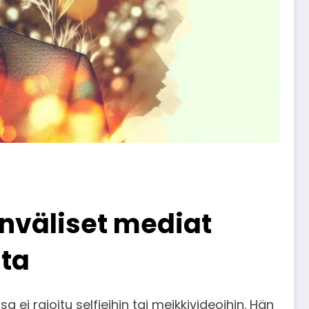
inväliset mediat
sta
 rajoitu selfieihin tai meikkivideoihin. Hän