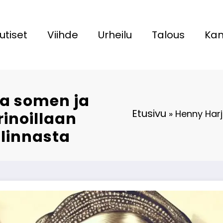
utiset
Viihde
Urheilu
Talous
Kan
aa somen ja
Etusivu
»
Henny Harj
rinoillaan
linnasta