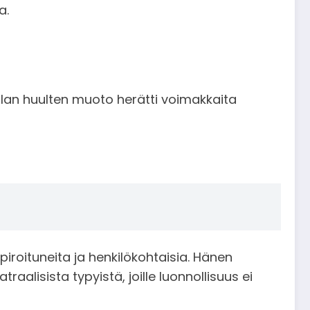
a.
usolan huulten muoto herätti voimakkaita
spiroituneita ja henkilökohtaisia. Hänen
raalisista typyistä, joille luonnollisuus ei