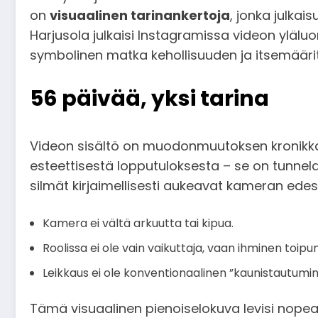
on
visuaalinen tarinankertoja
, jonka julkai
Harjusola julkaisi Instagramissa videon ylälu
symbolinen matka kehollisuuden ja itsemäärit
56 päivää, yksi tarina
Videon sisältö on muodonmuutoksen kronikka, j
esteettisestä lopputuloksesta – se on tunne
silmät kirjaimellisesti aukeavat kameran edes
Kamera ei vältä arkuutta tai kipua.
Roolissa ei ole vain vaikuttaja, vaan ihminen toi
Leikkaus ei ole konventionaalinen ”kaunistautumin
Tämä visuaalinen pienoiselokuva levisi nopea