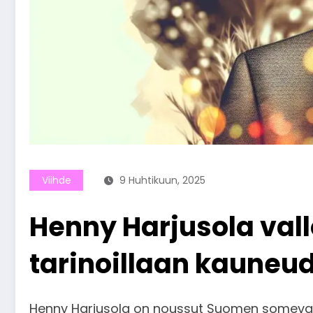
Viihde
9 Huhtikuun, 2025
Henny Harjusola val
tarinoillaan kauneu
Henny Harjusola on noussut Suomen somevaikut