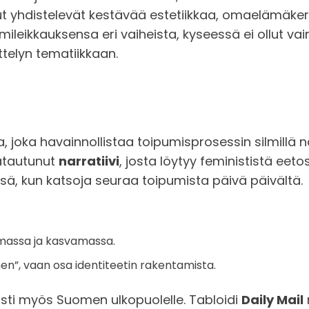
sut yhdistelevät kestävää estetiikkaa, omaelämäkerral
omileikkauksensa eri vaiheista, kyseessä ei ollut v
telyn tematiikkaan.
oka havainnollistaa toipumisprosessin silmillä näh
latautunut
narratiivi
, josta löytyy feminististä eet
sä, kun katsoja seuraa toipumista päivä päivältä.
pumassa ja kasvamassa.
en”, vaan osa identiteetin rakentamista.
sti myös Suomen ulkopuolelle. Tabloidi
Daily Mail