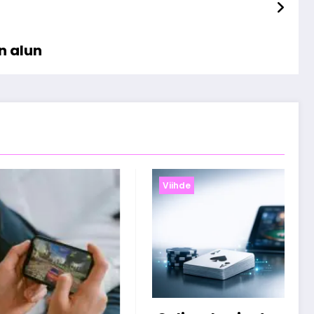
n alun
Viihde