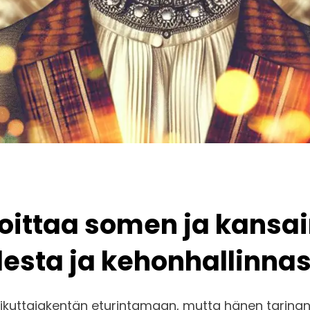
loittaa somen ja kansa
desta ja kehonhallinna
tajakentän eturintamaan, mutta hänen tarinansa ei