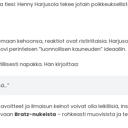
tiesi: Henny Harjusola tekee jotain poikkeuksellist
 omaan kehoonsa, reaktiot ovat ristiriitaisia. Harj
sovi perinteisen ”luonnollisen kauneuden” ideaaliin.
illisesti napakka. Hän kirjoittaa:
mä…”
itteet ja ilmaisun keinot voivat olla leikillisiä, in
, vaan
Bratz-nukeista
– rohkeasti muovisista ja teat