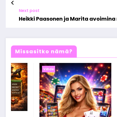
Next post
Heikki Paasonen ja Marita avoimina r
Missasitko nämä?
Viihde