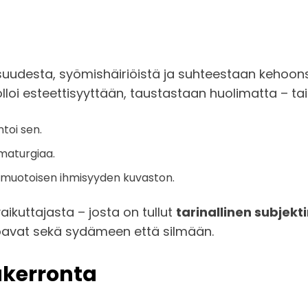
suudesta, syömishäiriöistä ja suhteestaan kehoons
olloi esteettisyyttään, taustastaan huolimatta – tai
toi sen.
amaturgiaa.
onimuotoisen ihmisyyden kuvaston.
ikuttajasta – josta on tullut
tarinallinen subjekt
etoavat sekä sydämeen että silmään.
kerronta