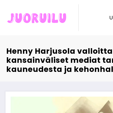
Skip
to
content
U
Henny Harjusola valloitt
kansainväliset mediat ta
kauneudesta ja kehonhal