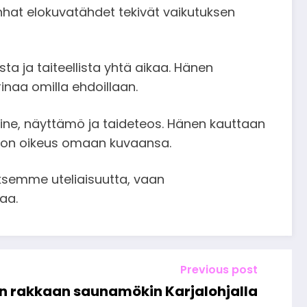
anhat elokuvatähdet tekivät vaikutuksen
ista ja taiteellista yhtä aikaa. Hänen
inaa omilla ehdoillaan.
line, näyttämö ja taideteos. Hänen kauttaan
la on oikeus omaan kuvaansa.
emme uteliaisuutta, vaan
aa.
Previous post
en rakkaan saunamökin Karjalohjalla