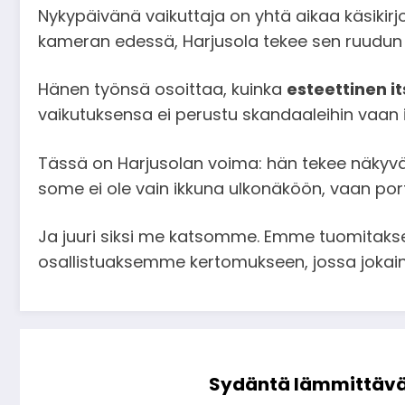
Nykypäivänä vaikuttaja on yhtä aikaa käsikirj
kameran edessä, Harjusola tekee sen ruudun 
Hänen työnsä osoittaa, kuinka
esteettinen i
vaikutuksensa ei perustu skandaaleihin vaan i
Tässä on Harjusolan voima: hän tekee näkyväk
some ei ole vain ikkuna ulkonäköön, vaan por
Ja juuri siksi me katsomme. Emme tuomita
osallistuaksemme kertomukseen, jossa jokain
Sydäntä lämmittävä 