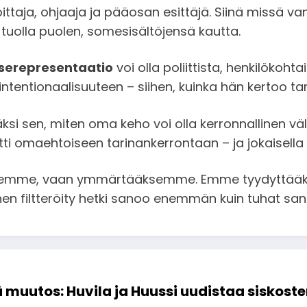
oittaja, ohjaaja ja pääosan esittäjä. Siinä missä v
tuolla puolen, somesisältöjensä kautta.
tserepresentaatio
voi olla poliittista, henkilökohta
ntentionaalisuuteen – siihen, kuinka hän kertoo tar
si sen, miten oma keho voi olla kerronnallinen vä
tti omaehtoiseen tarinankerrontaan – ja jokaisel
ksemme, vaan ymmärtääksemme. Emme tyydyttääks
en filtteröity hetki sanoo enemmän kuin tuhat san
muutos: Huvila ja Huussi uudistaa siskost