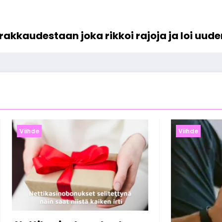
akkaudestaan joka rikkoi rajoja ja loi uude
Viihde
Viihde