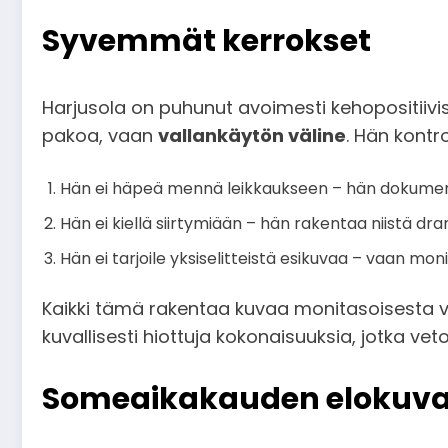
Syvemmät kerrokset
Harjusola on puhunut avoimesti kehopositiivi
pakoa, vaan
vallankäytön väline
. Hän kontr
Hän ei häpeä mennä leikkaukseen – hän dokumen
Hän ei kiellä siirtymiään – hän rakentaa niistä dr
Hän ei tarjoile yksiselitteistä esikuvaa – vaan m
Kaikki tämä rakentaa kuvaa monitasoisesta va
kuvallisesti hiottuja kokonaisuuksia, jotka v
Someaikakauden elokuva