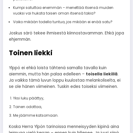
Kumpi satuttaa enemmän – menettää itsensä muiden
vuoksi vai hukata toisen oman itsensä takia?
Voiko mikään todella tuntua, jos mikään ei enää satu?
Joskus särö tekee ihmisestä kiinnostavamman. Ehkä jopa
ehjemmän.
Toinen liekki
Ylppö ei ehkä loista tähtenä samalla tavalla kuin
aiemmin, mutta hän palaa edelleen –
toisella liekillä
.
Ja vaikka tämä luvun loppu kuulostaa melankoliselta, ei
se ole hänen viimeinen. Tuskin edes toiseksi viimeinen.
Yksi luku päättyy,
Toinen odottaa,
Me jäämme katsomaan.
Koska Herra Ylpön tarinoissa menneisyyden kipinä aina
leimuaa vielä kerran – ennen kuin hiljenee. Ja juuri siinä