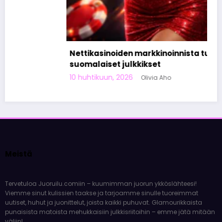
Nettikasinoiden markkinoinnista tunnetut
suomalaiset julkkikset
10 huhtikuun, 2026
Olivia Aho
Meistä
Tervetuloa Juoruilu.comiin – kuumimman juorun ykköslähteesi!
Viemme sinut kulissien taakse ja tarjoamme sinulle tuoreimmat
uutiset, huhut ja juonittelut, joista kaikki puhuvat. Glamourikkaista
punaisista matoista mehukkaisiin julkkisriitoihin – emme jätä mitään
väliin!