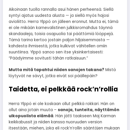
Aikoinaan tuolla rannalla asui hänen perheensä. Siellä
syntyi ajatus uudesta alusta — ja siellä myös hajosi
avioliitto. Herra Ylppö on jälleen eronnut. Mutta ei, tämä
ei ole mikään karnevalistinen julkkisromahdus täynnä
skandaaleja, toisia osapuolia tai päättömiä lööppejä.
Tämä tarina kertoo jostain paljon hiljaisemmasta —
kahdesta ihmisestä, jotka kulkivat vähitellen omiin
suuntiinsa. Ylppö sanoo sen itse yksinkertaisesti:
“Päädyimme sovitusti tähän ratkaisuun.”
Mutta mitä tapahtui niiden sanojen takana?
Mistä
löytyvät ne sävyt, jotka eivät soi päällepäin?
Taidetta, ei pelkkää rock’n’rollia
Herra Ylppö ei ole koskaan ollut pelkkä rokkari. Hän on
ollut aina jotain muuta –
sanoja, tunteita, näyttämön
ulkopuolista elämää
. Hän jätti taakseen Maj Karman
keikkabussit ja niiden kanssa nuoruuden version
itsestään, miehen, joka eli rock’n’rollin sääntöjen mukaan