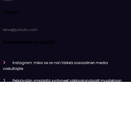
Yhteys
terve@juoruilu.com
Tuoreimmat artikkelit
Instagram: miksi se on niin tärkeä sosiaalinen media
vaikuttajille
Pelipöydän ympärillä syntyneet julkkisskandaalit muistetaan
vuosia
Mitä tapahtui Käärijän kasinoyhteistyölle?
Miten pelaaminen kilpailee muiden viihdemuotojen kanssa
Miksi suomalaiset ovat niin pakkomielteisiä nettiviihteestä?
Olemme tehneet tutkimusta