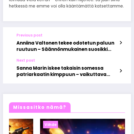
hetkessä me emme voi olla kääntämättä katsettamme.
Previous post
Anniina Valtonen tekee odotetun paluun
ruutuun – Säännönmukainen suosikki
jälleen AamuTV:ssä
Next post
Sanna Marin iskee takaisin somessa
patriarkaatin kimppuun – vaikuttava
kannanotto kerää huomiota
Missasitko nämä?
Viihde