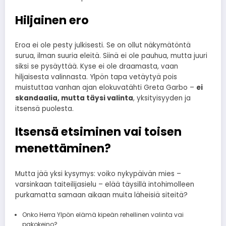
Hiljainen ero
Eroa ei ole pesty julkisesti. Se on ollut näkymätöntä
surua, ilman suuria eleitä. Siinä ei ole pauhua, mutta juuri
siksi se pysäyttää. Kyse ei ole draamasta, vaan
hiljaisesta valinnasta. Ylpön tapa vetäytyä pois
muistuttaa vanhan ajan elokuvatähti Greta Garbo –
ei
skandaalia, mutta täysi valinta
, yksityisyyden ja
itsensä puolesta.
Itsensä etsiminen vai toisen
menettäminen?
Mutta jää yksi kysymys: voiko nykypäivän mies –
varsinkaan taiteilijasielu – elää täysillä intohimolleen
purkamatta samaan aikaan muita läheisiä siteitä?
Onko Herra Ylpön elämä kipeän rehellinen valinta vai
pakokeino?