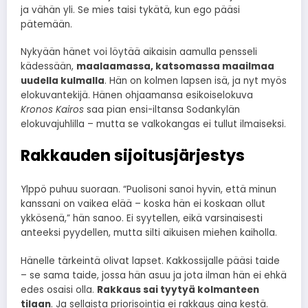
ja vähän yli. Se mies taisi tykätä, kun ego pääsi
pätemään.
Nykyään hänet voi löytää aikaisin aamulla pensseli
kädessään,
maalaamassa, katsomassa maailmaa
uudella kulmalla
. Hän on kolmen lapsen isä, ja nyt myös
elokuvantekijä. Hänen ohjaamansa esikoiselokuva
Kronos Kairos
saa pian ensi-iltansa Sodankylän
elokuvajuhlilla – mutta se valkokangas ei tullut ilmaiseksi.
Rakkauden sijoitusjärjestys
Ylppö puhuu suoraan. “Puolisoni sanoi hyvin, että minun
kanssani on vaikea elää – koska hän ei koskaan ollut
ykkösenä,” hän sanoo. Ei syytellen, eikä varsinaisesti
anteeksi pyydellen, mutta silti aikuisen miehen kaiholla.
Hänelle tärkeintä olivat lapset. Kakkossijalle pääsi taide
– se sama taide, jossa hän asuu ja jota ilman hän ei ehkä
edes osaisi olla.
Rakkaus sai tyytyä kolmanteen
tilaan
. Ja sellaista priorisointia ei rakkaus aina kestä.