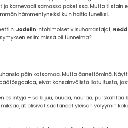
kevät ja karnevaali samassa paketissa. Mutta tiistai
emmän hämmentyneiksi kuin haltioituneiksi.
ettiin.
Jodelin
intohimoiset viisuharrastajat,
Reddi
ysymyksen esiin: missä oli tunnelma?
t, tuhansia päin katsomoa. Mutta äänettöminä. Näyttiv
tösgaalaa, eivät kansainvälistä ilotulitusta, jost
nen esiintyjä – se kiljuu, buuaa, nauraa, purskahtaa 
in miksaajat olisivat säätäneet yleisön volyymin k