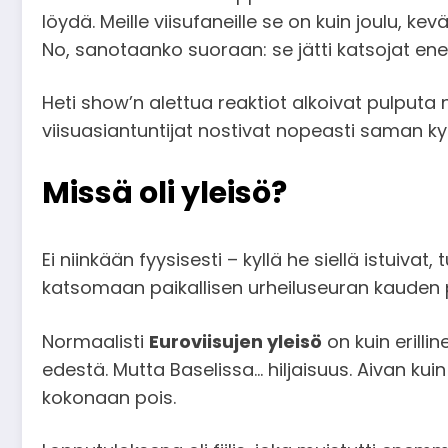
löydä. Meille viisufaneille se on kuin joulu, 
No, sanotaanko suoraan: se jätti katsojat en
Heti show’n alettua reaktiot alkoivat pulputa n
viisuasiantuntijat nostivat nopeasti saman k
Missä oli yleisö?
Ei niinkään fyysisesti – kyllä he siellä istuiva
katsomaan paikallisen urheiluseuran kauden pää
Normaalisti
Euroviisujen yleisö
on kuin erilli
edestä. Mutta Baselissa… hiljaisuus. Aivan ku
kokonaan pois.