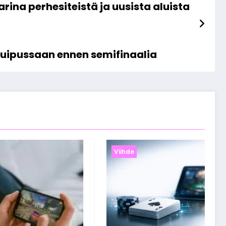
rina perhesiteistä ja uusista aluista
huipussaan ennen semifinaalia
Viihde