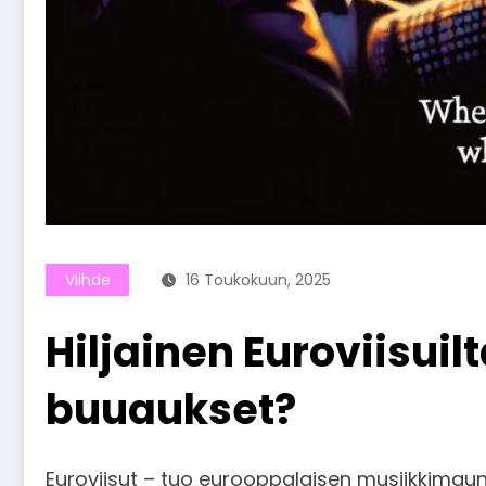
Viihde
16 Toukokuun, 2025
Hiljainen Euroviisu
buuaukset?
Euroviisut – tuo eurooppalaisen musiikkimaun v