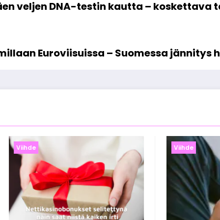
äen veljen DNA-testin kautta – koskettava ta
llaan Euroviisuissa – Suomessa jännitys 
Viihde
Viihde