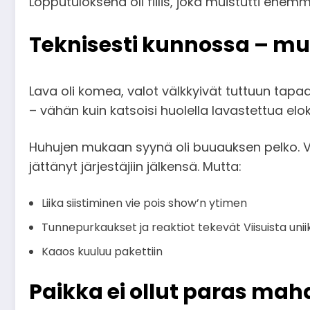
Lopputuloksena oli fiilis, joka muistutti enem
Teknisesti kunnossa – mu
Lava oli komea, valot välkkyivät tuttuun tap
– vähän kuin katsoisi huolella lavastettua elok
Huhujen mukaan syynä oli buuauksen pelko. Vi
jättänyt järjestäjiin jälkensä. Mutta:
Liika siistiminen vie pois show’n ytimen
Tunnepurkaukset ja reaktiot tekevät Viisuista unii
Kaaos kuuluu pakettiin
Paikka ei ollut paras mah