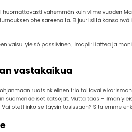
 ei huomattavasti vähemmän kuin viime vuoden Malm
olf-turnauksen oheisareenalta. Ei juuri siltä kansai
n vaisu: yleisö passiivinen, ilmapiiri lattea ja mo
man vastakaikua
Pohjanmaan ruotsinkielinen trio toi lavalle karisman
kin suomenkieliset katsojat. Mutta taas – ilman ylei
? Vai otettiinko se täysin tosissaan? Sitä emme eh
le