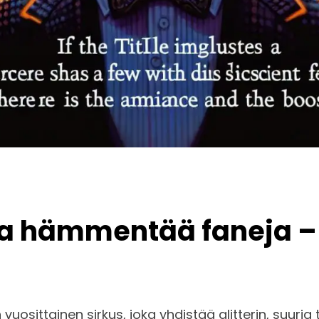
ilta hämmentää faneja 
uosittainen sirkus, joka yhdistää glitterin, suuria