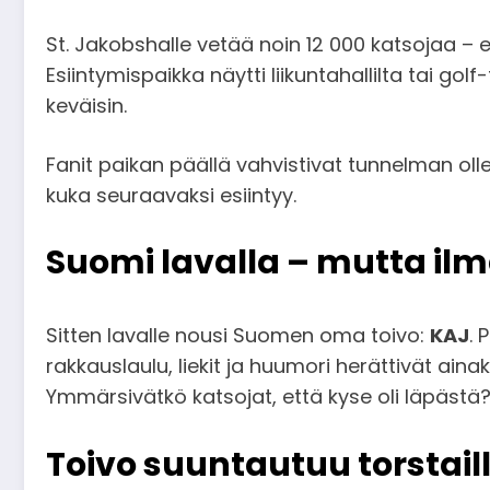
St. Jakobshalle vetää noin 12 000 katsojaa –
Esiintymispaikka näytti liikuntahallilta tai g
keväisin.
Fanit paikan päällä vahvistivat tunnelman ollee
kuka seuraavaksi esiintyy.
Suomi lavalla – mutta il
Sitten lavalle nousi Suomen oma toivo:
KAJ
. 
rakkauslaulu, liekit ja huumori herättivät aina
Ymmärsivätkö katsojat, että kyse oli läpästä
Toivo suuntautuu torstail