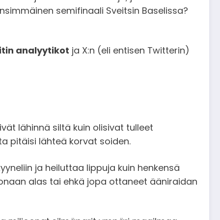
n ensimmäinen semifinaali Sveitsin Baselissa?
tin analyytikot
ja X:n (eli entisen Twitterin)
ät lähinnä siltä kuin olisivat tulleet
a pitäisi lähteä korvat soiden.
kyyneliin ja heiluttaa lippuja kuin henkensä
okonaan alas tai ehkä jopa ottaneet ääniraidan