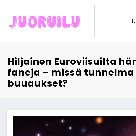
Skip
to
content
U
Hiljainen Euroviisuilta 
faneja – missä tunnelma 
buuaukset?