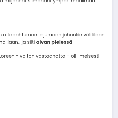
uraa miljoonat silmäparit ympäri maailmaa.
oko tapahtuman leijumaan johonkin välitilaan
dillaan… ja silti
aivan pielessä
.
reenin voiton vastaanotto – oli ilmeisesti