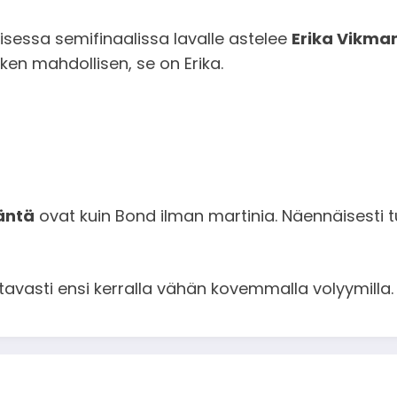
oisessa semifinaalissa lavalle astelee
Erika Vikma
ken mahdollisen, se on Erika.
ääntä
ovat kuin Bond ilman martinia. Näennäisesti t
tavasti ensi kerralla vähän kovemmalla volyymilla.