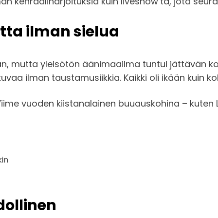
män kenraaliharjoituksia kuin liveshow’ta, jota se
tta ilman sielua
aan, mutta yleisötön äänimaailma tuntui jättävän k
uvaa ilman taustamusiikkia. Kaikki oli ikään kuin koh
ime vuoden kiistanalainen buuauskohina – kuten Lo
kin
dollinen