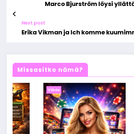
Marco Bjurström löysi yllätt
Next post
Erika Vikman ja Ich komme kuumimmi
Missasitko nämä?
Viihde