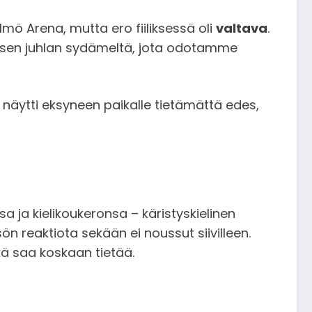
ö Arena, mutta ero fiiliksessä oli
valtava
.
nvälisen juhlan sydämeltä, jota odotamme
ni näytti eksyneen paikalle tietämättä edes,
sa ja kielikoukeronsa – käristyskielinen
sön reaktiota sekään ei noussut siivilleen.
kä saa koskaan tietää.