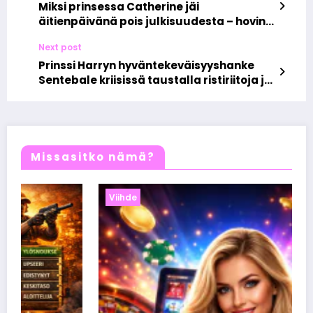
Miksi prinsessa Catherine jäi
äitienpäivänä pois julkisuudesta – hovin
hiljainen viesti herättää kysymyksiä
Next post
Prinssi Harryn hyväntekeväisyyshanke
Sentebale kriisissä taustalla ristiriitoja ja
rahahuolia
Missasitko nämä?
Viihde