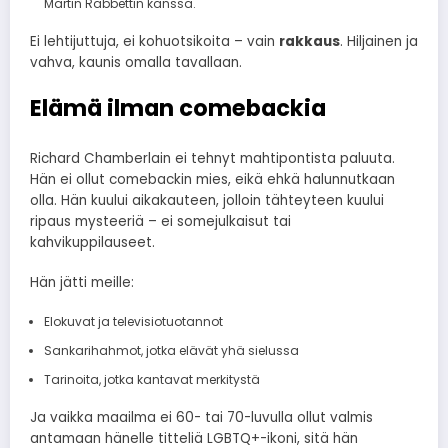
Martin Rabbettin kanssa.
Ei lehtijuttuja, ei kohuotsikoita – vain
rakkaus
. Hiljainen ja
vahva, kaunis omalla tavallaan.
Elämä ilman comebackia
Richard Chamberlain ei tehnyt mahtipontista paluuta.
Hän ei ollut comebackin mies, eikä ehkä halunnutkaan
olla. Hän kuului aikakauteen, jolloin tähteyteen kuului
ripaus mysteeriä – ei somejulkaisut tai
kahvikuppilauseet.
Hän jätti meille:
Elokuvat ja televisiotuotannot
Sankarihahmot, jotka elävät yhä sielussa
Tarinoita, jotka kantavat merkitystä
Ja vaikka maailma ei 60- tai 70-luvulla ollut valmis
antamaan hänelle titteliä LGBTQ+-ikoni, sitä hän