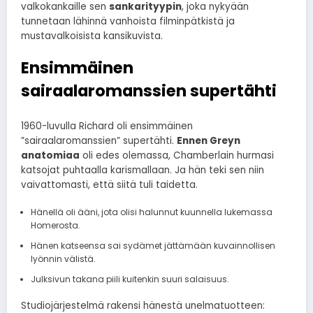
valkokankaille sen
sankarityypin
, joka nykyään
tunnetaan lähinnä vanhoista filminpätkistä ja
mustavalkoisista kansikuvista.
Ensimmäinen
sairaalaromanssien supertähti
1960-luvulla Richard oli ensimmäinen
”sairaalaromanssien” supertähti.
Ennen Greyn
anatomiaa
oli edes olemassa, Chamberlain hurmasi
katsojat puhtaalla karismallaan. Ja hän teki sen niin
vaivattomasti, että siitä tuli taidetta.
Hänellä oli ääni, jota olisi halunnut kuunnella lukemassa
Homerosta.
Hänen katseensa sai sydämet jättämään kuvainnollisen
lyönnin välistä.
Julksivun takana piili kuitenkin suuri salaisuus.
Studiojärjestelmä rakensi hänestä unelmatuotteen: