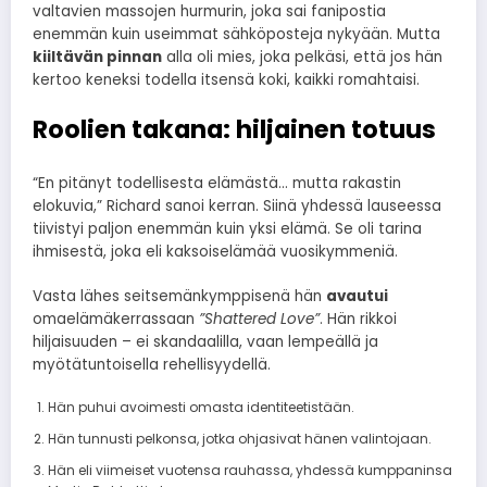
valtavien massojen hurmurin, joka sai fanipostia
enemmän kuin useimmat sähköposteja nykyään. Mutta
kiiltävän pinnan
alla oli mies, joka pelkäsi, että jos hän
kertoo keneksi todella itsensä koki, kaikki romahtaisi.
Roolien takana: hiljainen totuus
“En pitänyt todellisesta elämästä… mutta rakastin
elokuvia,” Richard sanoi kerran. Siinä yhdessä lauseessa
tiivistyi paljon enemmän kuin yksi elämä. Se oli tarina
ihmisestä, joka eli kaksoiselämää vuosikymmeniä.
Vasta lähes seitsemänkymppisenä hän
avautui
omaelämäkerrassaan
”Shattered Love”
. Hän rikkoi
hiljaisuuden – ei skandaalilla, vaan lempeällä ja
myötätuntoisella rehellisyydellä.
Hän puhui avoimesti omasta identiteetistään.
Hän tunnusti pelkonsa, jotka ohjasivat hänen valintojaan.
Hän eli viimeiset vuotensa rauhassa, yhdessä kumppaninsa