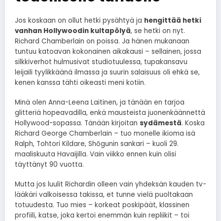
Jos koskaan on ollut hetki pysähtyä ja
hengittää hetki
vanhan Hollywoodin kultapölyä
, se hetki on nyt.
Richard Chamberlain on poissa. Ja hänen mukanaan
tuntuu katoavan kokonainen aikakausi – sellainen, jossa
silkkiverhot hulmusivat studiotuulessa, tupakansavu
leijaili tyylikkäänä ilmassa ja suurin salaisuus oli ehkä se,
kenen kanssa tähti oikeasti meni kotiin.
Minä olen Anna-Leena Laitinen, ja tänään en tarjoa
glitteriä hopeavadilla, enkä mausteista juonenkäännettä
Hollywood-sopassa. Tänään kirjoitan
sydämestä
. Koska
Richard George Chamberlain – tuo monelle ikioma isä
Ralph, Tohtori Kildare, Shōgunin sankari – kuoli 29.
maaliskuuta Havaijilla. Vain viikko ennen kuin olisi
täyttänyt 90 vuotta.
Mutta jos luulit Richardin olleen vain yhdeksän kauden tv-
lääkäri valkoisessa takissa, et tunne vielä puoltakaan
totuudesta. Tuo mies – korkeat poskipäät, klassinen
profiili, katse, joka kertoi enemmän kuin repliikit – toi