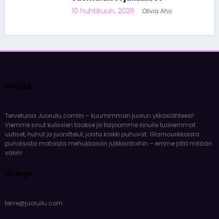
10 huhtikuun, 2026
Olivia Aho
Meistä
Tervetuloa Juoruilu.comiin – kuumimman juorun ykköslähteesi!
Viemme sinut kulissien taakse ja tarjoamme sinulle tuoreimmat
uutiset, huhut ja juonittelut, joista kaikki puhuvat. Glamourikkaista
punaisista matoista mehukkaisiin julkkisriitoihin – emme jätä mitään
väliin!
Yhteys
terve@juoruilu.com