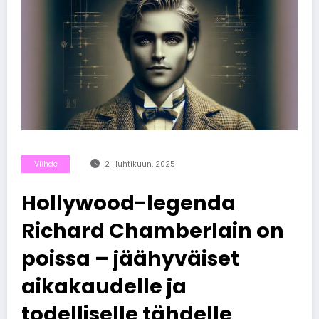
Viihde
2 Huhtikuun, 2025
Hollywood-legenda
Richard Chamberlain on
poissa – jäähyväiset
aikakaudelle ja
todelliselle tähdelle