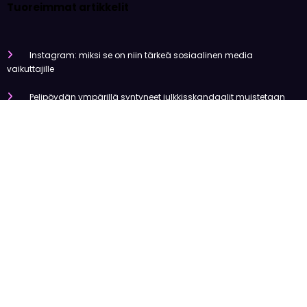
Tuoreimmat artikkelit
Instagram: miksi se on niin tärkeä sosiaalinen media
vaikuttajille
Pelipöydän ympärillä syntyneet julkkisskandaalit muistetaan
vuosia
Mitä tapahtui Käärijän kasinoyhteistyölle?
Miten pelaaminen kilpailee muiden viihdemuotojen kanssa
Miksi suomalaiset ovat niin pakkomielteisiä nettiviihteestä?
Olemme tehneet tutkimusta
Uutiset
Viihde
Urheilu
Talous
Kansainvälinen
Newscrunch - Magazine & Blog
WordPress
Theme 2026 | Powered By
SpiceThemes