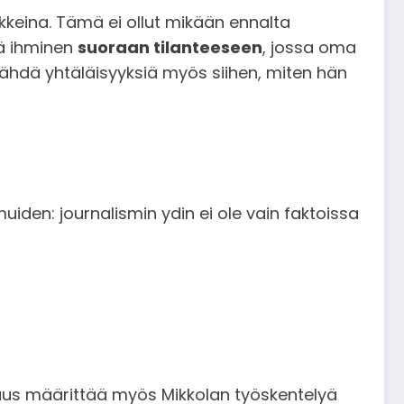
ukkeina. Tämä ei ollut mikään ennalta
ää ihminen
suoraan tilanteeseen
, jossa oma
 nähdä yhtäläisyyksiä myös siihen, miten hän
iden: journalismin ydin ei ole vain faktoissa
uus määrittää myös Mikkolan työskentelyä