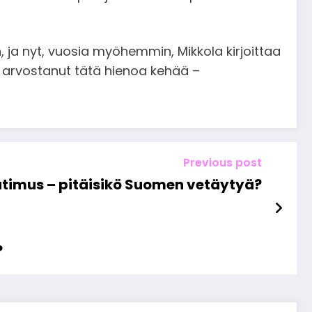
n
, ja nyt, vuosia myöhemmin, Mikkola kirjoittaa
i arvostanut tätä hienoa kehää –
Previous post
vaatimus – pitäisikö Suomen vetäytyä?
?