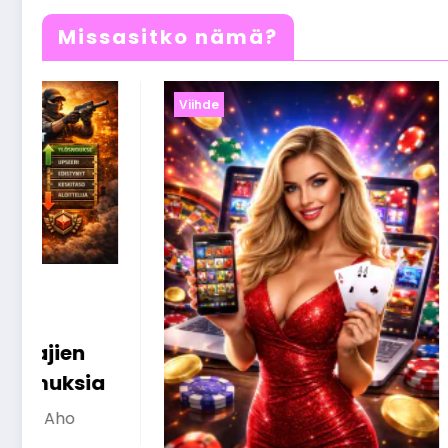
Missasitko nämä?
Viihde
Nettikasinobonukset
selitettynä – näin saat
niistä kaiken irti
Olivia Aho
26 maaliskuun, 2026