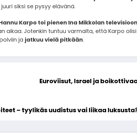
juuri siksi se pysyy elävänä.
Hannu Karpo toi pienen Ina Mikkolan televisioo
n aikaa. Jotenkin tuntuu varmalta, että Karpo olis
polviin ja
jatkuu vielä pitkään
.
Euroviisut, Israel ja boikotti
eet – tyylikäs uudistus vai liikaa luksusta