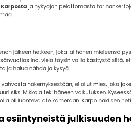
 Karposta
ja nykyajan pelottomasta tarinankerto
umaa.
on jälkeen hetkeen, joka jäi hänen mieleensä pys
sänvuotias Ina, vielä täysin vailla käsitystä siitä, 
utta ja halua nähdä ja kysyä.
 vahvasta näkemyksestään, ei ollut mies, joka jake
 juuri siksi Mikkola teki häneen vaikutuksen. Kyseessä
olla oli luonteva ote kameraan. Karpo näki sen heti
 esiintyneistä julkisuuden h