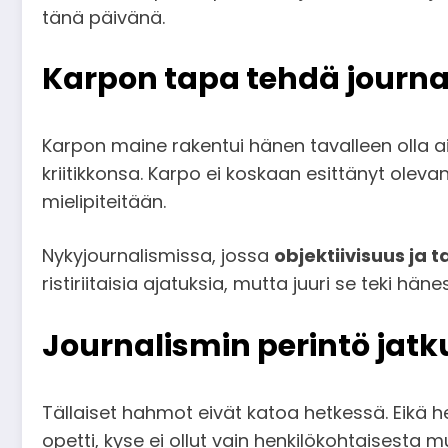
tänä päivänä.
Karpon tapa tehdä journa
Karpon maine rakentui hänen tavalleen olla 
kriitikkonsa. Karpo ei koskaan esittänyt oleva
mielipiteitään.
Nykyjournalismissa, jossa
objektiivisuus ja 
ristiriitaisia ajatuksia, mutta juuri se teki hän
Journalismin perintö jatk
Tällaiset hahmot eivät katoa hetkessä. Eikä he
opetti, kyse ei ollut vain henkilökohtaisesta m