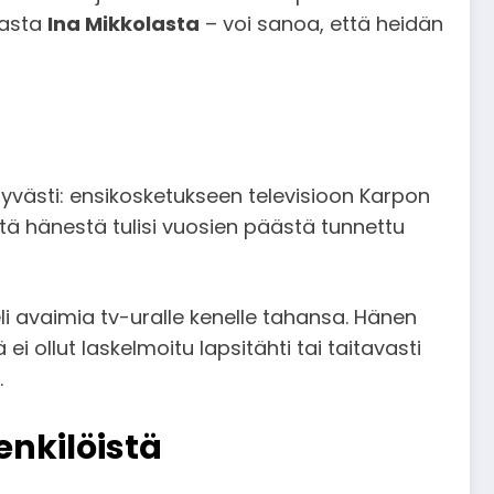
jasta
Ina Mikkolasta
– voi sanoa, että heidän
yvästi: ensikosketukseen televisioon Karpon
että hänestä tulisi vuosien päästä tunnettu
li avaimia tv-uralle kenelle tahansa. Hänen
 ei ollut laskelmoitu lapsitähti tai taitavasti
.
enkilöistä