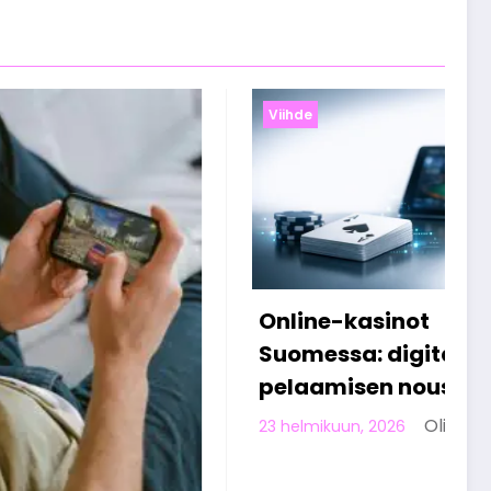
Viihde
not
Miten suomalaiset
igitaalisen
viettävät vapaa-aikaa
 nousu
verkossa työpäivän
jälkeen
Olivia Aho
6
Olivia Aho
13 helmikuun, 2026