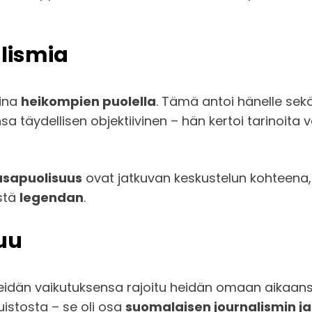
lismia
aina
heikompien puolella
. Tämä antoi hänelle sek
nsa täydellisen objektiivinen – hän kertoi tarinoit
tasapuolisuus
ovat jatkuvan keskustelun kohteena,
estä
legendan
.
uu
idän vaikutuksensa rajoitu heidän omaan aikaansa. 
uistosta – se oli osa
suomalaisen journalismin 