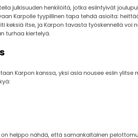
la julkisuuden henkilöitä, jotka esiintyivät joulup
 vaan Karpolle tyypillinen tapa tehdä asioita: heitt
iti keksiä itse, ja Karpon tavasta työskennellä voi
an turhaa kiertelyä.
s
an Karpon kanssa, yksi asia nousee esiin ylitse mu
kyä:
ja on helppo nähdä, että samankaltainen pelottom