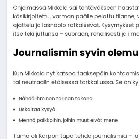
Ohjelmassa Mikkola sai tehtäväkseen haastatel
käsikirjoitettu, varman päälle pelattu tilanne,
ajattelu ja läsnäolo ratkaisevat. Kysymykset p
itse teki juttunsa – suoraan, rehellisesti ja ilm
Journalismin syvin olemu
Kun Mikkola nyt katsoo taaksepäin kohtaamista
tai neutraalin etäisessä tarkkailussa. Se on ky
Nähdä ihminen tarinan takana
Uskaltaa kysyä
Mennä paikkoihin, joihin muut eivät mene
Tämä oli Karpon tapa tehdä journalismia – 