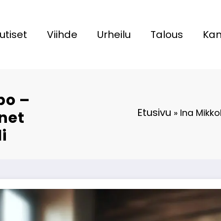
utiset
Viihde
Urheilu
Talous
Kan
po –
Etusivu
»
Ina Mikk
net
i