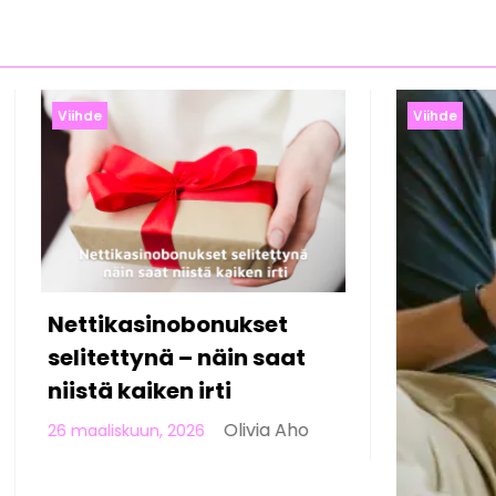
Viihde
Viihde
Online-kasi
Suomessa: d
pelaamisen
23 helmikuun, 202