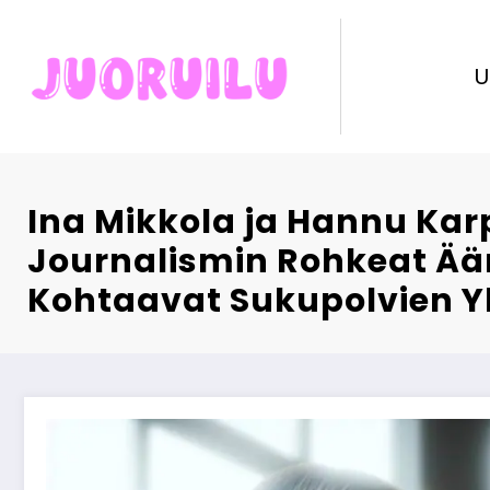
Skip
to
content
U
Ina Mikkola ja Hannu Kar
Journalismin Rohkeat Ää
Kohtaavat Sukupolvien Yl