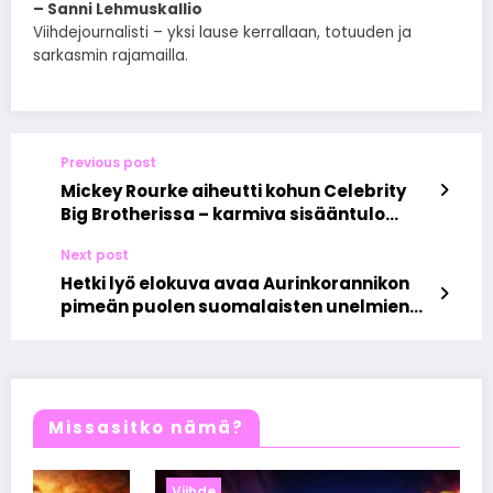
– Sanni Lehmuskallio
Viihdejournalisti – yksi lause kerrallaan, totuuden ja
sarkasmin rajamailla.
Previous post
Mickey Rourke aiheutti kohun Celebrity
Big Brotherissa – karmiva sisääntulo
hämmentää katsojat
Next post
Hetki lyö elokuva avaa Aurinkorannikon
pimeän puolen suomalaisten unelmien
murskaaja
Missasitko nämä?
Viihde