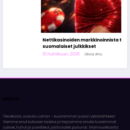
Nettikasinoiden markkinoinnista tunnetut
suomalaiset julkkikset
10 huhtikuun, 2026
Olivia Aho
Meistä
Tervetuloa Juoruilu.comiin – kuumimman juorun ykköslähteesi!
Viemme sinut kulissien taakse ja tarjoamme sinulle tuoreimmat
uutiset, huhut ja juonittelut, joista kaikki puhuvat. Glamourikkaista