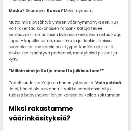
Media?
Seuraava.
Kansa?
Meni täydestä.
Mutta miksi pysähtyä yhteen väärinymmärrykseen, kun
voit rakentaa kokonaisen farssin? Kataja tekee
seuraavaksi romanttisen kylkiäisliikkeen: esiin astuu Katja
Lappi – kapellimestari, muusikko ja joidenkin silmissä
suomalaisen romkomin arkkityyppi. Kun Kataja julkisti
elokuussa lisääntyvä perheonni, moni yhdisti pisteet ja
kysyi:
”Milloin sinä ja Katja menette julkisuuteen?”
Todellisuudessa Katja on hänen ystävänsä.
Vain ystävä
.
Ja ei, hän ei ole raskaana – vaikka somekansa oli jo
tulossa babyshower-lahjan kanssa ovikelloa soittamaan.
Miksi rakastamme
väärinkäsityksiä?