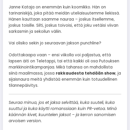
Janne Kataja on enemmän kuin koomikko. Hän on
tarinaniskijä, joka pitää meidän uteliaisuutemme liekissä.
Hänen kauttaan saamme nauraa – joskus itsellemme,
joskus toisille. Silti, joskus toivoisi, että joku vetäisi viivan
sarkasmin ja sekoilun väliin.
Vai olisiko sekin jo seuraavan jakson punchline?
Odottakaapa vaan – ensi viikolla voi paljastua, että
lapsen äiti on Teletappi, tai että kaikki oli osa Putouksen
markkinointikampanjaa. Mikä tahansa on mahdollista
siinä maailmassa, jossa
rakkaudesta tehdään show
, ja
sijaisnaura meitä yhdistää enemmän kuin totuudellinen
tilannepäivitys.
Seuraa minua, jos et jaksa selvittää, kuka suuteli, kuka
suuttui ja kuka käytti romanssiaan kuin PR-vetoa. Minä
käännän kivet, kuuntelen jaksot – ja kerron sanomisen
arvoisen version.