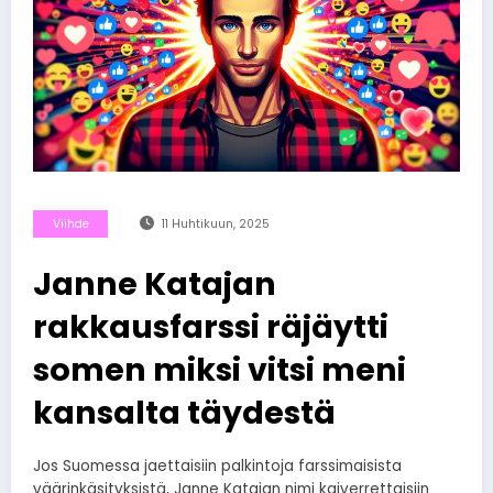
Viihde
11 Huhtikuun, 2025
Janne Katajan
rakkausfarssi räjäytti
somen miksi vitsi meni
kansalta täydestä
Jos Suomessa jaettaisiin palkintoja farssimaisista
väärinkäsityksistä, Janne Katajan nimi kaiverrettaisiin