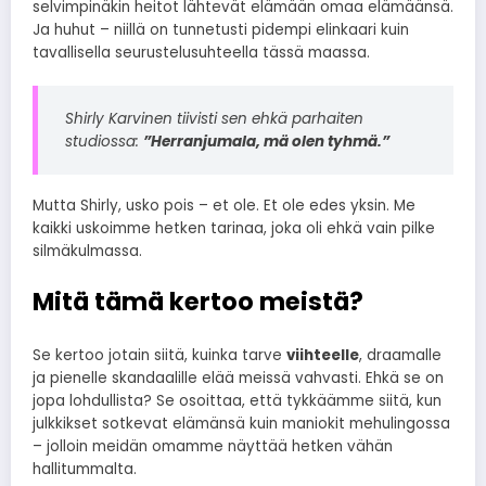
selvimpinäkin heitot lähtevät elämään omaa elämäänsä.
Ja huhut – niillä on tunnetusti pidempi elinkaari kuin
tavallisella seurustelusuhteella tässä maassa.
Shirly Karvinen tiivisti sen ehkä parhaiten
studiossa:
”Herranjumala, mä olen tyhmä.”
Mutta Shirly, usko pois – et ole. Et ole edes yksin. Me
kaikki uskoimme hetken tarinaa, joka oli ehkä vain pilke
silmäkulmassa.
Mitä tämä kertoo meistä?
Se kertoo jotain siitä, kuinka tarve
viihteelle
, draamalle
ja pienelle skandaalille elää meissä vahvasti. Ehkä se on
jopa lohdullista? Se osoittaa, että tykkäämme siitä, kun
julkkikset sotkevat elämänsä kuin maniokit mehulingossa
– jolloin meidän omamme näyttää hetken vähän
hallitummalta.