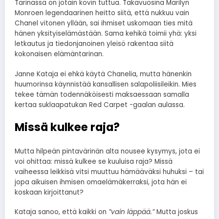
Tarinassa on jotain kovin tuttua. Takavuosina Marilyn
Monroen legendaarinen heitto siitä, että nukkuu vain
Chanel vitonen yllään, sai ihmiset uskomaan ties mitä
hänen yksityiselämästään. Sama kehikä toimii yhä: yksi
letkautus ja tiedonjanoinen yleisö rakentaa siitä
kokonaisen elämäntarinan.
Janne Kataja ei ehkä käytä Chanelia, mutta hänenkin
huumorinsa käynnistää kansallisen salapoliisileikin. Mies
tekee tämän todennäköisesti maksaessaan samalla
kertaa suklaapatukan Red Carpet -gaalan aulassa.
Missä kulkee raja?
Mutta hilpeän pintavärinän alta nousee kysymys, jota ei
voi ohittaa: missä kulkee se kuuluisa raja? Missä
vaiheessa leikkisä vitsi muuttuu hämääväksi huhuksi – tai
jopa aikuisen ihmisen omaelämäkerraksi, jota hän ei
koskaan kirjoittanut?
Kataja sanoo, että kaikki on
”vain läppää.”
Mutta joskus