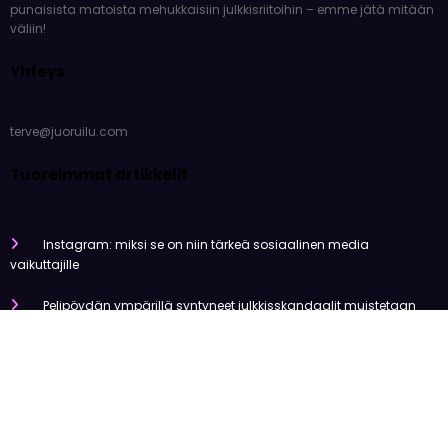
punaisista matoista mehukkaisiin julkkisriitoihin – emme jätä mitään
väliin!
Yhteys
terve@juoruilu.com
Tuoreimmat artikkelit
Instagram: miksi se on niin tärkeä sosiaalinen media
vaikuttajille
Pelipöydän ympärillä syntyneet julkkisskandaalit muistetaan
vuosia
Mitä tapahtui Käärijän kasinoyhteistyölle?
Miten pelaaminen kilpailee muiden viihdemuotojen kanssa