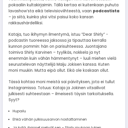
pokaaliin kultakirjaimin. Tällä kertaa ei kuitenkaan puhuta
lavashow’sta eikä televisioviihteestä, vaan
podcastista
– ja siitä, kuinka yksi vitsi paisui koko kansan
rakkaushärdelliksi.
Kataja, tuo ikihymyn ilmentymä, istuu ”Dear Shirly” -
podcastin tuoreessa jaksossa ja tipauttaa kerralla
kunnon pommin: hän on parisuhteessa. Juontajana
toimiva Shirly Karvinen – tyylikäs, nokkela ja nyt
enemmän kuin vähän hämmentynyt – luuli miehen vielä
seurustelevan näyttelijä Maiju Jokisen kanssa. Kuten
moni muukin. Mutta eipä ollut. Eikä ole koskaan ollut.
Tässä kohtaa moni meistä sai päivityksen, jota ei tullut
Instagramissa. Totuus: Kataja ja Jokinen vitsailivat
julkisesti suhteestaan – ilmeisesti täysin tarkoituksella.
Syyt?
Hupailu
Ehkä vähän julkisuusarvon nostattaminen
Ja kyllä, ihmiset nielivät sen – Shirly mukaan lukien.