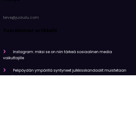
Yhteys
terve@juoruilu.com
Tuoreimmat artikkelit
Instagram: miksi se on niin tärkeä sosiaalinen media
vaikuttajille
Pelipöydän ympärillä syntyneet julkkisskandaalit muistetaan
vuosia
Mitä tapahtui Käärijän kasinoyhteistyölle?
Miten pelaaminen kilpailee muiden viihdemuotojen kanssa
Miksi suomalaiset ovat niin pakkomielteisiä nettiviihteestä?
Olemme tehneet tutkimusta