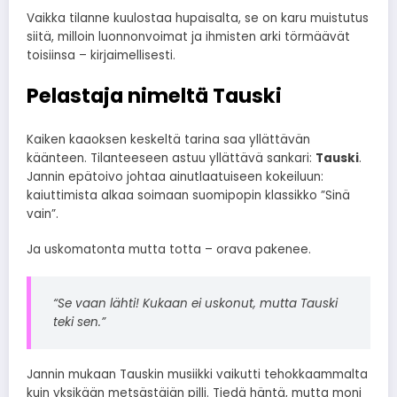
Vaikka tilanne kuulostaa hupaisalta, se on karu muistutus
siitä, milloin luonnonvoimat ja ihmisten arki törmäävät
toisiinsa – kirjaimellisesti.
Pelastaja nimeltä Tauski
Kaiken kaaoksen keskeltä tarina saa yllättävän
käänteen. Tilanteeseen astuu yllättävä sankari:
Tauski
.
Jannin epätoivo johtaa ainutlaatuiseen kokeiluun:
kaiuttimista alkaa soimaan suomipopin klassikko ”Sinä
vain”.
Ja uskomatonta mutta totta – orava pakenee.
“Se vaan lähti! Kukaan ei uskonut, mutta Tauski
teki sen.”
Jannin mukaan Tauskin musiikki vaikutti tehokkaammalta
kuin yksikään metsästäjän pilli. Tiedä häntä, mutta moni