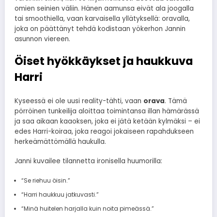
omien seinien väliin. Hänen aamunsa eivät ala joogalla
tai smoothiella, vaan karvaisella yllätyksellä: oravalla,
joka on päättänyt tehdä kodistaan yökerhon Jannin
asunnon viereen.
Öiset hyökkäykset ja haukkuva
Harri
Kyseessä ei ole uusi reality-tähti, vaan
orava
. Tämä
pörröinen tunkeilija aloittaa toimintansa illan hämärässä
ja saa aikaan kaaoksen, joka ei jätä ketään kylmäksi – ei
edes Harri-koiraa, joka reagoi jokaiseen rapahdukseen
herkeämättömällä haukulla.
Janni kuvailee tilannetta ironisella huumorilla:
“Se riehuu öisin.”
“Harri haukkuu jatkuvasti.”
“Minä huitelen harjalla kuin noita pimeässä.”