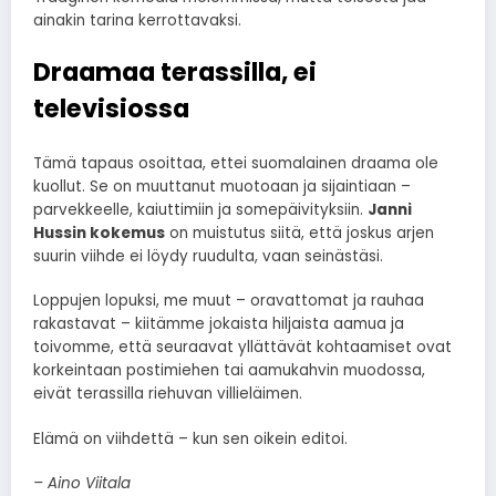
ainakin tarina kerrottavaksi.
Draamaa terassilla, ei
televisiossa
Tämä tapaus osoittaa, ettei suomalainen draama ole
kuollut. Se on muuttanut muotoaan ja sijaintiaan –
parvekkeelle, kaiuttimiin ja somepäivityksiin.
Janni
Hussin kokemus
on muistutus siitä, että joskus arjen
suurin viihde ei löydy ruudulta, vaan seinästäsi.
Loppujen lopuksi, me muut – oravattomat ja rauhaa
rakastavat – kiitämme jokaista hiljaista aamua ja
toivomme, että seuraavat yllättävät kohtaamiset ovat
korkeintaan postimiehen tai aamukahvin muodossa,
eivät terassilla riehuvan villieläimen.
Elämä on viihdettä – kun sen oikein editoi.
– Aino Viitala