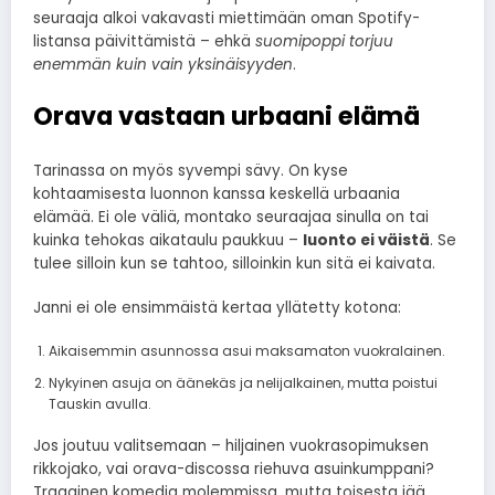
seuraaja alkoi vakavasti miettimään oman Spotify-
listansa päivittämistä – ehkä
suomipoppi torjuu
enemmän kuin vain yksinäisyyden
.
Orava vastaan urbaani elämä
Tarinassa on myös syvempi sävy. On kyse
kohtaamisesta luonnon kanssa keskellä urbaania
elämää. Ei ole väliä, montako seuraajaa sinulla on tai
kuinka tehokas aikataulu paukkuu –
luonto ei väistä
. Se
tulee silloin kun se tahtoo, silloinkin kun sitä ei kaivata.
Janni ei ole ensimmäistä kertaa yllätetty kotona:
Aikaisemmin asunnossa asui maksamaton vuokralainen.
Nykyinen asuja on äänekäs ja nelijalkainen, mutta poistui
Tauskin avulla.
Jos joutuu valitsemaan – hiljainen vuokrasopimuksen
rikkojako, vai orava-discossa riehuva asuinkumppani?
Traaginen komedia molemmissa, mutta toisesta jää