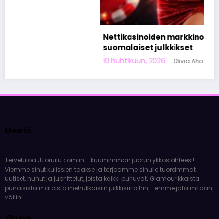
Nettikasinoiden markkinoinnista tunnetut
suomalaiset julkkikset
10 huhtikuun, 2026
Olivia Aho
Meistä
Tervetuloa Juoruilu.comiin – kuumimman juorun ykköslähteesi!
Viemme sinut kulissien taakse ja tarjoamme sinulle tuoreimmat
uutiset, huhut ja juonittelut, joista kaikki puhuvat. Glamourikkaista
punaisista matoista mehukkaisiin julkkisriitoihin – emme jätä mitään
väliin!