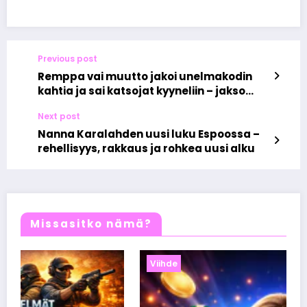
Previous post
Remppa vai muutto jakoi unelmakodin
kahtia ja sai katsojat kyyneliin – jakso
herätti kysymyksen kodin merkityksestä
Next post
Nanna Karalahden uusi luku Espoossa –
rehellisyys, rakkaus ja rohkea uusi alku
Missasitko nämä?
Viihde