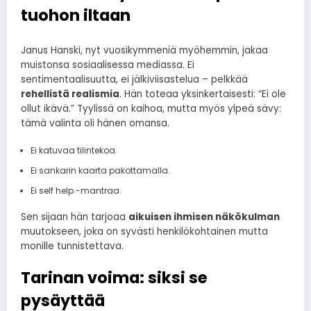
tuohon iltaan
Janus Hanski, nyt vuosikymmeniä myöhemmin, jakaa
muistonsa sosiaalisessa mediassa. Ei
sentimentaalisuutta, ei jälkiviisastelua – pelkkää
rehellistä realismia
. Hän toteaa yksinkertaisesti: “Ei ole
ollut ikävä.” Tyylissä on kaihoa, mutta myös ylpeä sävy:
tämä valinta oli hänen omansa.
Ei katuvaa tilintekoa.
Ei sankarin kaarta pakottamalla.
Ei self help -mantraa.
Sen sijaan hän tarjoaa
aikuisen ihmisen näkökulman
muutokseen, joka on syvästi henkilökohtainen mutta
monille tunnistettava.
Tarinan voima: siksi se
pysäyttää