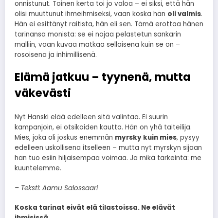
onnistunut. Toinen kerta toi jo valoa – ei siksi, että hän
olisi muuttunut ihmeihmiseksi, vaan koska hän
oli valmis
.
Hän ei esittänyt raitista, hän eli sen. Tämä erottaa hänen
tarinansa monista: se ei nojaa pelastetun sankarin
malliin, vaan kuvaa matkaa sellaisena kuin se on –
rosoisena ja inhimillisenä.
Elämä jatkuu – tyynenä, mutta
väkevästi
Nyt Hanski elää edelleen sitä valintaa. Ei suurin
kampanjoin, ei otsikoiden kautta. Hän on yhä taiteilija.
Mies, joka oli joskus enemmän
myrsky kuin mies
, pysyy
edelleen uskollisena itselleen – mutta nyt myrskyn sijaan
hän tuo esiin hiljaisempaa voimaa. Ja mikä tärkeintä: me
kuuntelemme.
– Teksti: Aamu Salossaari
Koska tarinat eivät elä tilastoissa. Ne elävät
ihmisissä.