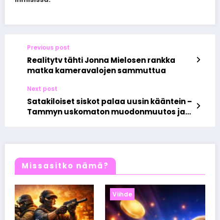
Previous post
Realitytv tähti Jonna Mielosen rankka
matka kameravalojen sammuttua
Next post
Satakiloiset siskot palaa uusin kääntein –
Tammyn uskomaton muodonmuutos ja
Amyn taistelu kohti tasapainoa
Missasitko nämä?
Viihde