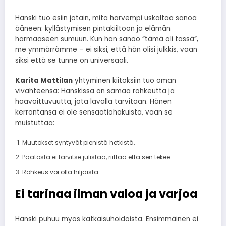
Hanski tuo esiin jotain, mitä harvempi uskaltaa sanoa
ääneen: kyllästymisen pintakiiltoon ja elämän
harmaaseen sumuun. Kun hän sanoo ”tämä oli tässä”,
me ymmärrämme – ei siksi, että hän olisi julkkis, vaan
siksi että se tunne on universaali.
Karita Mattilan
yhtyminen kiitoksiin tuo oman
vivahteensa: Hanskissa on samaa rohkeutta ja
haavoittuvuutta, jota lavalla tarvitaan. Hänen
kerrontansa ei ole sensaatiohakuista, vaan se
muistuttaa:
Muutokset syntyvät pienistä hetkistä.
Päätöstä ei tarvitse julistaa, riittää että sen tekee.
Rohkeus voi olla hiljaista.
Ei tarinaa ilman valoa ja varjoa
Hanski puhuu myös katkaisuhoidoista. Ensimmäinen ei