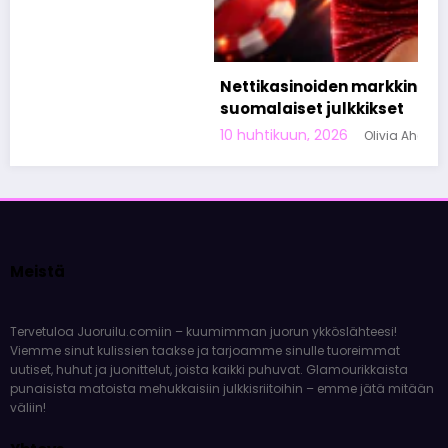
Nettikasinoiden markkinoinnista tunnetut
suomalaiset julkkikset
10 huhtikuun, 2026
Olivia Aho
Meistä
Tervetuloa Juoruilu.comiin – kuumimman juorun ykköslähteesi!
Viemme sinut kulissien taakse ja tarjoamme sinulle tuoreimmat
uutiset, huhut ja juonittelut, joista kaikki puhuvat. Glamourikkaista
punaisista matoista mehukkaisiin julkkisriitoihin – emme jätä mitään
väliin!