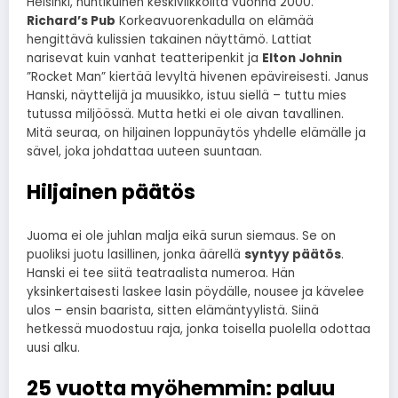
Helsinki, huhtikuinen keskiviikkoilta vuonna 2000.
Richard’s Pub
Korkeavuorenkadulla on elämää
hengittävä kulissien takainen näyttämö. Lattiat
narisevat kuin vanhat teatteripenkit ja
Elton Johnin
”Rocket Man” kiertää levyltä hivenen epävireisesti. Janus
Hanski, näyttelijä ja muusikko, istuu siellä – tuttu mies
tutussa miljöössä. Mutta hetki ei ole aivan tavallinen.
Mitä seuraa, on hiljainen loppunäytös yhdelle elämälle ja
sävel, joka johdattaa uuteen suuntaan.
Hiljainen päätös
Juoma ei ole juhlan malja eikä surun siemaus. Se on
puoliksi juotu lasillinen, jonka äärellä
syntyy päätös
.
Hanski ei tee siitä teatraalista numeroa. Hän
yksinkertaisesti laskee lasin pöydälle, nousee ja kävelee
ulos – ensin baarista, sitten elämäntyylistä. Siinä
hetkessä muodostuu raja, jonka toisella puolella odottaa
uusi alku.
25 vuotta myöhemmin: paluu