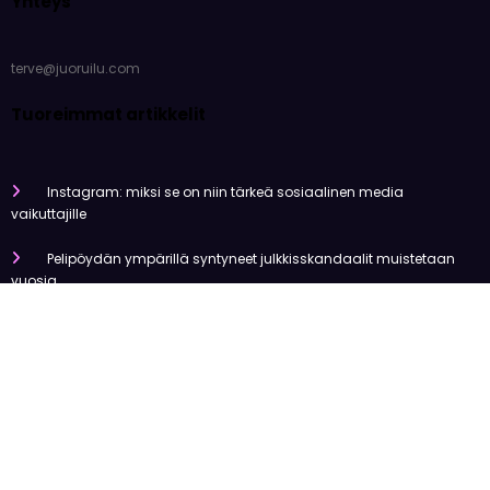
Yhteys
terve@juoruilu.com
Tuoreimmat artikkelit
Instagram: miksi se on niin tärkeä sosiaalinen media
vaikuttajille
Pelipöydän ympärillä syntyneet julkkisskandaalit muistetaan
vuosia
Mitä tapahtui Käärijän kasinoyhteistyölle?
Miten pelaaminen kilpailee muiden viihdemuotojen kanssa
Miksi suomalaiset ovat niin pakkomielteisiä nettiviihteestä?
Olemme tehneet tutkimusta