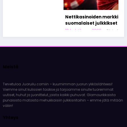
Nettikasinoiden markkinoinnista tunnetut
suomalaiset julkkikset
10 huhtikuun, 2026
Olivia Aho
Meistä
Tervetuloa Juoruilu.comiin – kuumimman juorun ykköslähteesi!
Viemme sinut kulissien taakse ja tarjoamme sinulle tuoreimmat
uutiset, huhut ja juonittelut, joista kaikki puhuvat. Glamourikkaista
punaisista matoista mehukkaisiin julkkisriitoihin – emme jätä mitään
väliin!
Yhteys