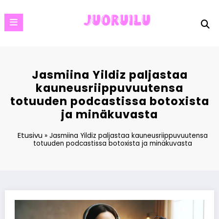
Skip
to
content
Jasmiina Yildiz paljastaa
kauneusriippuvuutensa
totuuden podcastissa botoxista
ja minäkuvasta
Etusivu
»
Jasmiina Yildiz paljastaa kauneusriippuvuutensa
totuuden podcastissa botoxista ja minäkuvasta