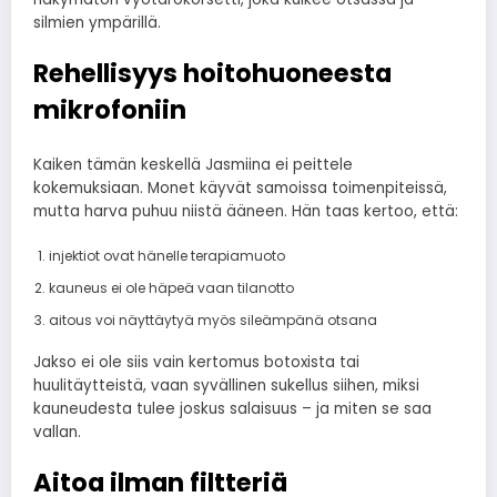
silmien ympärillä.
Rehellisyys hoitohuoneesta
mikrofoniin
Kaiken tämän keskellä Jasmiina ei peittele
kokemuksiaan. Monet käyvät samoissa toimenpiteissä,
mutta harva puhuu niistä ääneen. Hän taas kertoo, että:
injektiot ovat hänelle terapiamuoto
kauneus ei ole häpeä vaan tilanotto
aitous voi näyttäytyä myös sileämpänä otsana
Jakso ei ole siis vain kertomus botoxista tai
huulitäytteistä, vaan syvällinen sukellus siihen, miksi
kauneudesta tulee joskus salaisuus – ja miten se saa
vallan.
Aitoa ilman filtteriä