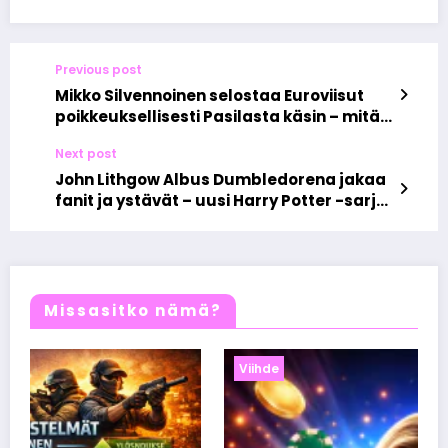
Previous post
Mikko Silvennoinen selostaa Euroviisut
poikkeuksellisesti Pasilasta käsin – mitä
tämä kertoo kulttuurin säästöpaineista?
Next post
John Lithgow Albus Dumbledorena jakaa
fanit ja ystävät – uusi Harry Potter -sarja
kuohuttaa jo ennen ensi-iltaa
Missasitko nämä?
Viihde