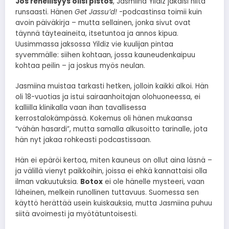
Jos rehellisyys olisi pistos
, Jasmiina Yildiz jakaisi niitä
runsaasti. Hänen
Get Jassu’d!
-podcastinsa toimii kuin
avoin päiväkirja – mutta sellainen, jonka sivut ovat
täynnä täyteaineita, itsetuntoa ja annos kipua.
Uusimmassa jaksossa Yildiz vie kuulijan pintaa
syvemmälle: siihen kohtaan, jossa kauneudenkaipuu
kohtaa peilin – ja joskus myös neulan.
Jasmiina muistaa tarkasti hetken, jolloin kaikki alkoi. Hän
oli 18-vuotias ja istui sairaanhoitajan olohuoneessa, ei
kalliilla klinikalla vaan ihan tavallisessa
kerrostalokämpässä. Kokemus oli hänen mukaansa
“vähän hasardi”, mutta samalla alkusoitto tarinalle, jota
hän nyt jakaa rohkeasti podcastissaan.
Hän ei epäröi kertoa, miten kauneus on ollut aina läsnä –
ja välillä vienyt paikkoihin, joissa ei ehkä kannattaisi olla
ilman vakuutuksia.
Botox
ei ole hänelle mysteeri, vaan
läheinen, melkein runollinen tuttavuus. Suomessa sen
käyttö herättää usein kuiskauksia, mutta Jasmiina puhuu
siitä avoimesti ja myötätuntoisesti.