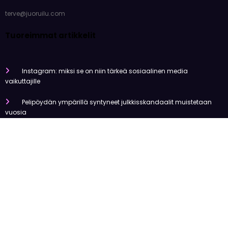
terve@juoruilu.com
Tuoreimmat artikkelit
Instagram: miksi se on niin tärkeä sosiaalinen media
vaikuttajille
Pelipöydän ympärillä syntyneet julkkisskandaalit muistetaan
vuosia
Mitä tapahtui Käärijän kasinoyhteistyölle?
Miten pelaaminen kilpailee muiden viihdemuotojen kanssa
Miksi suomalaiset ovat niin pakkomielteisiä nettiviihteestä?
Olemme tehneet tutkimusta