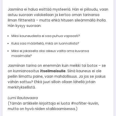
Jasmiina ei halua esittää mysteeriä. Hän ei piiloudu, vaan
astuu suoraan valokeilaan ja kertoo oman tarinansa
ilman filttereitä – mutta ehkä hitusen sileämmällä iholla.
Hän kysyy suoraan:
Miksi kauneudesta ei saa puhua vapaasti?
Kuka saa määritellä, mikä on luonnollista?
Miksi ei jokaisella olisi oikeus valita oma kuvansa
maailmalle?
Jasmiinan tarina on enemmän kuin meikki tai botox – se
on kunnianosoitus
itseilmaisulle
. Siinä kauneus ei ole
peiliin liimattu paine, vaan mahdollisuus. Ja jos se joskus
vähän sattuu? Ehkä juuri silloin ollaan lähellä jotain
merkityksellistä.
Lumi Rautavaara
(Tämän artikkelin kirjoittaja ei luota #nofilter-kuviin,
mutta on hyvä niiden stalkkaamisessa.)