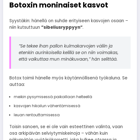
Botoxin moninaiset kasvot
Syystäkin: hänellä on suhde erityiseen kasvojen osaan –
niin kutsuttuun
”sibeliusryppyyn”
.
”Se tekee ihan pallon kulmakarvojen väliin ja
etenkin aurinkoisella kelillä se on niin voimakas,
että vaikuttaa mun minäkuvaan,” hän selittää.
Botox toimii hänelle myös käytännöllisenä työkaluna. Se
auttaa:
meikin pysymisessä paikoillaan helteellä
kasvojen hikoilun vähentämisessä
leuan rentouttamisessa
Toisin sanoen, se ei ole vain esteettinen valinta, vaan
osa arkipäivän selviytymiskeinoja – vähän kuin
näkymätön vyötärökorsetti, joka kulkee otsassa ja