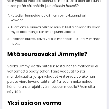
vain yhdellä väärällä soinnulla. Ei riitä, että ääni on kaunis
– sen pitää säkenöidä juuri
oikealla hetkellä
.
Katsojien tunneside laulajiin on voimakkaampi kuin
koskaan.
Tuomioita ei anneta pelkällä musiikillisella arvioinnilla, vaan
myös draaman ja karisman punnituksena.
Jokainen laulettu sävel voi olla mahdollisuus – tai viimeinen
nuotti.
Mitä seuraavaksi Jimmylle?
Vaikka Jimmy Martin putosi kisasta, hänen matkansa ei
välttämättä pääty tähän. Fanit vaativat toista
mahdollisuutta, ja spekulaatiot villitsevät: voisiko hän
palata vierailevana tähtenä? Tai saammeko nähdä
hänen uransa räjähtävän nousuun muualla? Vain aika
näyttää.
Yksi asia on varma