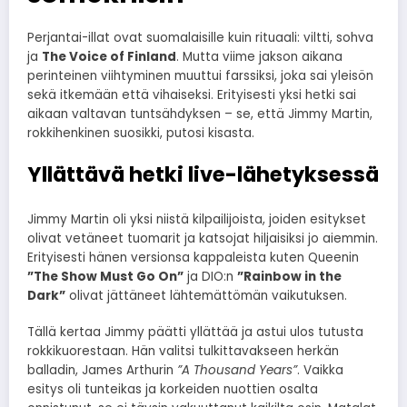
Perjantai-illat ovat suomalaisille kuin rituaali: viltti, sohva
ja
The Voice of Finland
. Mutta viime jakson aikana
perinteinen viihtyminen muuttui farssiksi, joka sai yleisön
sekä itkemään että vihaiseksi. Erityisesti yksi hetki sai
aikaan valtavan tuntsähdyksen – se, että Jimmy Martin,
rokkihenkinen suosikki, putosi kisasta.
Yllättävä hetki live-lähetyksessä
Jimmy Martin oli yksi niistä kilpailijoista, joiden esitykset
olivat vetäneet tuomarit ja katsojat hiljaisiksi jo aiemmin.
Erityisesti hänen versionsa kappaleista kuten Queenin
”The Show Must Go On”
ja DIO:n
”Rainbow in the
Dark”
olivat jättäneet lähtemättömän vaikutuksen.
Tällä kertaa Jimmy päätti yllättää ja astui ulos tutusta
rokkikuorestaan. Hän valitsi tulkittavakseen herkän
balladin, James Arthurin
”A Thousand Years”
. Vaikka
esitys oli tunteikas ja korkeiden nuottien osalta