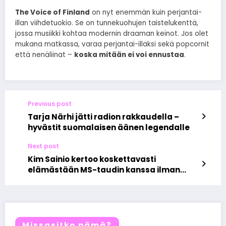
The Voice of Finland
on nyt enemmän kuin perjantai-
illan viihdetuokio. Se on tunnekuohujen taistelukenttä,
jossa musiikki kohtaa modernin draaman keinot. Jos olet
mukana matkassa, varaa perjantai-illaksi sekä popcornit
että nenäliinat –
koska mitään ei voi ennustaa
.
Previous post
Tarja Närhi jätti radion rakkaudella –
hyvästit suomalaisen äänen legendalle
Next post
Kim Sainio kertoo koskettavasti
elämästään MS-taudin kanssa ilman
filttereitä
Missasitko nämä?