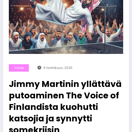
Viihde
9 Huhtikuun, 2025
Jimmy Martinin yllättävä
putoaminen The Voice of
Finlandista kuohutti
katsojia ja synnytti
somekriisin