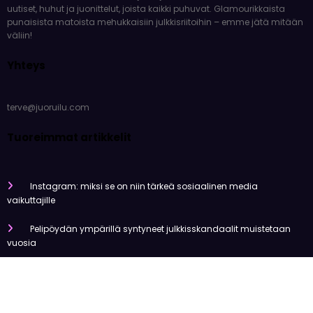
Tervetuloa Juoruilu.comiin – kuumimman juorun ykköslähteesi!
Viemme sinut kulissien taakse ja tarjoamme sinulle tuoreimmat
uutiset, huhut ja juonittelut, joista kaikki puhuvat. Glamourikkaista
punaisista matoista mehukkaisiin julkkisriitoihin – emme jätä mitään
väliin!
Yhteys
terve@juoruilu.com
Tuoreimmat artikkelit
Instagram: miksi se on niin tärkeä sosiaalinen media
vaikuttajille
Pelipöydän ympärillä syntyneet julkkisskandaalit muistetaan
vuosia
Mitä tapahtui Käärijän kasinoyhteistyölle?