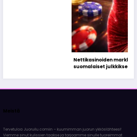
Nettikasinoiden markkinoinnista tunnetut
suomalaiset julkkikset
10 huhtikuun, 2026
Olivia Aho
Meistä