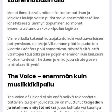
suurennuslasin alla
Monet ihmettelivät, miten näin karismaattinen ja
lahjakas laulaja voitiin pudottaa jo ensimmäisessä live-
lähetyksessä. Jimmyn tippuminen sai monet
kyseenalaistamaan koko kilpailun logiikan.
Viime viikolla kokenut katsojakunta koki vastaavanlaisen
pettymyksen, kun Maija Vilkkumaan päätös pudottaa
Ricardo Grönfors poiki someraivon. Näyttää siltä, että
valintojen taustalla piilee paljon enemmän kuin lauluääni
– jotain tunteisiin, hetkeen ja ehkä jopa strategiseen
ajatteluun liittyvää.
The Voice – enemmän kuin
musiikkikilpailu
The Voice of Finland ei ole enää pelkkä taidonnäyte
taitavien laulajien joukosta. Se on muuttunut
tragedian
ja intohimon näyttämöksi
, jossa kohtalo voi kääntyä