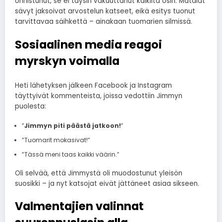
onnistunut, se ei täysin vakuuttanut kaikilta osin. Matalat
sävyt jaksoivat arvostelun katseet, eikä esitys tuonut
tarvittavaa säihkettä – ainakaan tuomarien silmissä.
Sosiaalinen media reagoi
myrskyn voimalla
Heti lähetyksen jälkeen Facebook ja Instagram
täyttyivät kommenteista, joissa vedottiin Jimmyn
puolesta:
”
Jimmyn piti päästä jatkoon!
”
”Tuomarit mokasivat!”
”Tässä meni taas kaikki väärin.”
Oli selvää, että Jimmystä oli muodostunut yleisön
suosikki – ja nyt katsojat eivät jättäneet asiaa sikseen.
Valmentajien valinnat