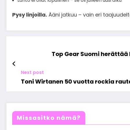
Lähtö ei ollut lopullinen – se oli jälleen uusi alku
Pysy linjoilla.
Ääni jatkuu – vain eri taajuudelt
Top Gear Suomi herättää k
Next post
Toni Wirtanen 50 vuotta rockia raut
Missasitko nämä?