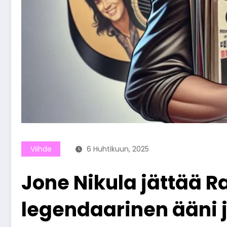
Viihde
6 Huhtikuun, 2025
Jone Nikula jättää Ra
legendaarinen ääni 