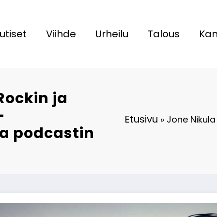
utiset
Viihde
Urheilu
Talous
Kan
Rockin ja
–
Etusivu
»
Jone Nikula 
aa podcastin