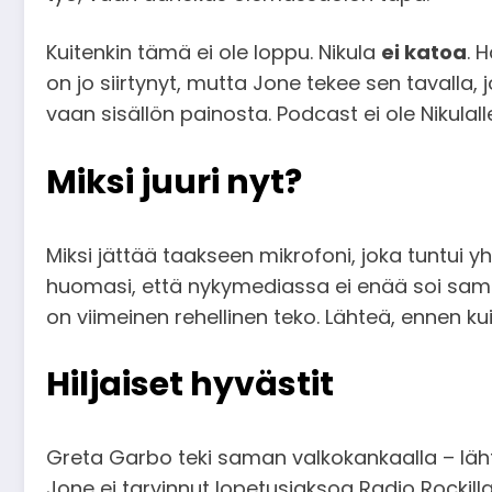
Kuitenkin tämä ei ole loppu. Nikula
ei katoa
. 
on jo siirtynyt, mutta Jone tekee sen tavall
vaan sisällön painosta. Podcast ei ole Nikulal
Miksi juuri nyt?
Miksi jättää taakseen mikrofoni, joka tuntui yh
huomasi, että nykymediassa ei enää soi samat
on viimeinen rehellinen teko. Lähteä, ennen k
Hiljaiset hyvästit
Greta Garbo teki saman valkokankaalla – lähti 
Jone ei tarvinnut lopetusjaksoa Radio Rockill