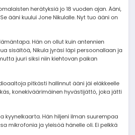
uomalaisten herätyksiä jo 18 vuoden ajan. Ääni,
. Se ääni kuului Jone Nikulalle. Nyt tuo ääni on
 elämäntapa. Hän on ollut kuin antennien
ua sisältöä, Nikula jyräsi läpi persoonallaan ja
ta juuri siksi niin kiehtovan paikan
oaaltoja pitkästi hallinnut ääni jäi eläkkeelle
käs, konekiväärimäinen hyvästijättö, joka jätti
ista kyynelkaarta. Hän hiljeni ilman suurempaa
 osa mikrofonia ja yleisöä hänelle oli. Ei pelkkä