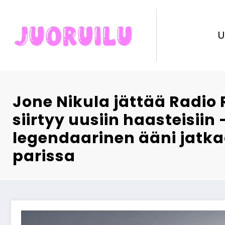
Skip
to
content
U
Jone Nikula jättää Radio 
siirtyy uusiin haasteisiin 
legendaarinen ääni jatk
parissa