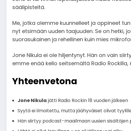
säälipisteitä.
Me, jotka olemme kuunnelleet ja oppineet t
nyt etsimään uuden taajuuden. Se on hetki, jo
suorasukainen ja rehellinen kuin mies mikrofon
Jone Nikula ei ole hiljentynyt. Hän on vain si
emme enää kello seitsemältä Radio Rockilla, 
Yhteenvetona
Jone Nikula
jätti Radio Rockin 18 vuoden jälkeen
Syytä ei ilmoitettu, mutta jäähyväiset olivat tyylille
Hän siirtyy podcast-maailmaan uusien sisältöjen p