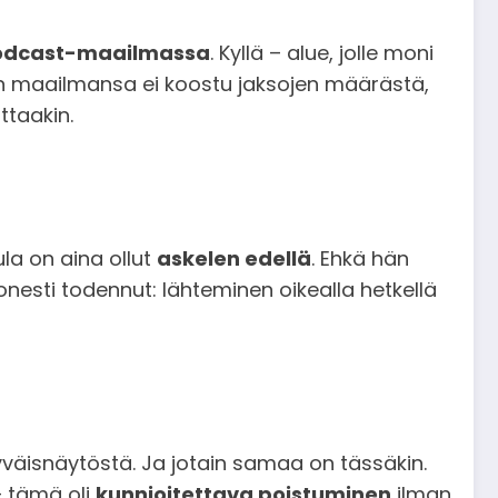
odcast-maailmassa
. Kyllä – alue, jolle moni
nen maailmansa ei koostu jaksojen määrästä,
ttaakin.
ula on aina ollut
askelen edellä
. Ehkä hän
esti todennut: lähteminen oikealla hetkellä
ähyväisnäytöstä. Ja jotain samaa on tässäkin.
– tämä oli
kunnioitettava poistuminen
ilman