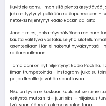
Kuvittele aamu ilman sitä pientä ärsyttävää ja
joka ei tyytynyt pelkkään radiopuheeseen – se 
hetkeksi hiljentynyt Radio Rockin aalloilta.
Jone – mies, jonka täyspäiväinen radioura tunt
kautta välittyvä vastalause yhä silotellummalle
asenteellaan. Hän ei hakenut hyväksyntää – hä
radiomaailmaan.
Tämä ääni on nyt hiljentynyt Radio Rockilla. Ta
ilman trumpetointia – Instagram-julkaisu toimi
paljon ilmoille ja vähän sanottavaa.
Nikulan tyyliin ei koskaan kuulunut sentimenta
esitystä, mutta silti – juuri siksi – hiljaisuus t
työ, vaan äänekäs olemassaolon tapa.