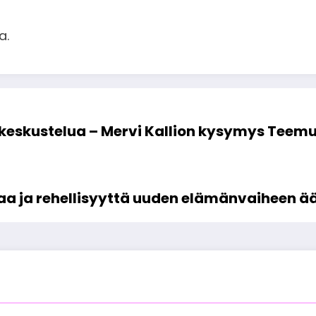
a.
eskustelua – Mervi Kallion kysymys Teemu 
aa ja rehellisyyttä uuden elämänvaiheen ää