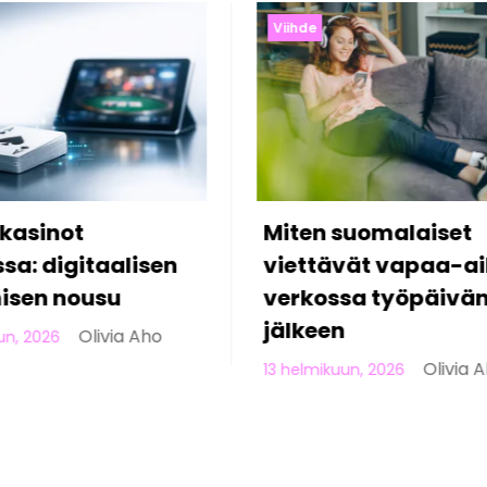
Viihde
suomalaiset
5 asiaa, joita et tie
vät vapaa-aikaa
modernista online-
sa työpäivän
uhkapelaamisesta
Olivia 
10 helmikuun, 2026
Olivia Aho
un, 2026