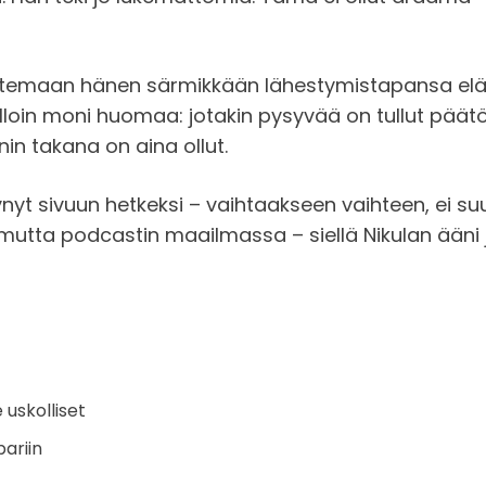
untemaan hänen särmikkään lähestymistapansa elä
lloin moni huomaa: jotakin pysyvää on tullut päät
in takana on aina ollut.
irtynyt sivuun hetkeksi – vaihtaakseen vaihteen, ei
mutta podcastin maailmassa – siellä Nikulan ääni 
 uskolliset
ariin