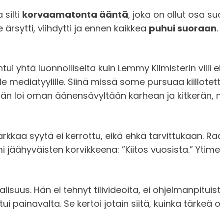
 silti
korvaamatonta ääntä
, joka on ollut osa s
ärsytti, viihdytti ja ennen kaikkea
puhui suoraan
ui yhtä luonnolliselta kuin Lemmy Kilmisterin villi
 mediatyylille. Siinä missä some pursuaa kiillotett
n loi oman äänensävyltään karhean ja kitkerän, mut
rkkaa syytä ei kerrottu, eikä ehkä tarvittukaan. Radi
 jäähyväisten korvikkeena: ”Kiitos vuosista.” Ytime
alisuus. Hän ei tehnyt tilivideoita, ei ohjelmanpitu
untui painavalta. Se kertoi jotain siitä, kuinka tärkeä