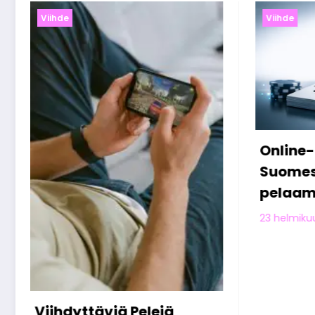
Viihde
Viihde
Online-kasinot
Miten 
Suomessa: digitaalisen
viettä
pelaamisen nousu
verkos
jälkeen
Olivia Aho
23 helmikuun, 2026
13 helmiku