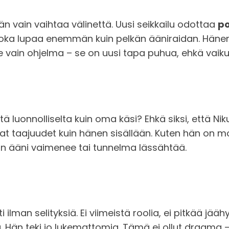
Hän vain vaihtaa välinettä. Uusi seikkailu odottaa
p
a, joka lupaa enemmän kuin pelkän ääniraidan. Hä
le vain ohjelma – se on uusi tapa puhua, ehkä vaiku
tä luonnolliselta kuin oma käsi? Ehkä siksi, että Nik
 taajuudet kuin hänen sisällään. Kuten hän on mon
uin ääni vaimenee tai tunnelma lässähtää.
ilman selityksiä. Ei viimeistä roolia, ei pitkää jä
a. Hän teki jo lukemattomia. Tämä ei ollut draama 