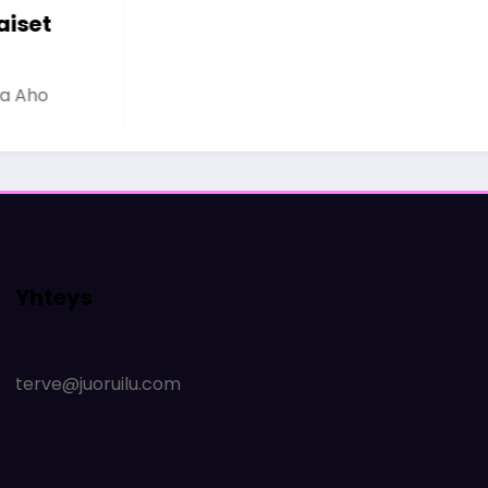
Olivia Aho
23 maaliskuun, 2026
Yhteys
terve@juoruilu.com