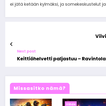
ei jätä ketään kylmäksi, ja somekeskustelut ja
Viiv
Next post
Keittiöhelvetti paljastuu – Ravintol
Missasitko nämä?
Viihde