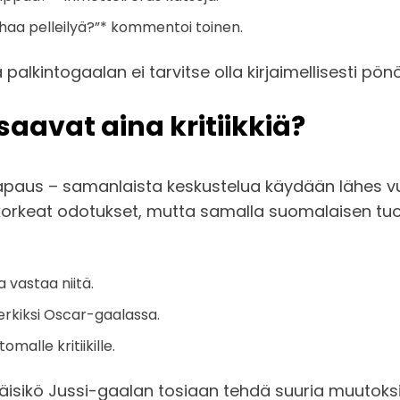
urhaa pelleilyä?”* kommentoi toinen.
palkintogaalan ei tarvitse olla kirjaimellisesti pönö
aavat aina kritiikkiä?
tapaus – samanlaista keskustelua käydään lähes 
korkeat odotukset, mutta samalla suomalaisen tuot
 vastaa niitä.
erkiksi Oscar-gaalassa.
alle kritiikille.
äisikö Jussi-gaalan tosiaan tehdä suuria muutoks