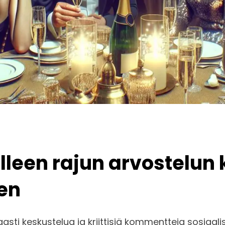
älleen rajun arvostelun 
en
aasti keskustelua ja kriittisiä kommentteja sosi