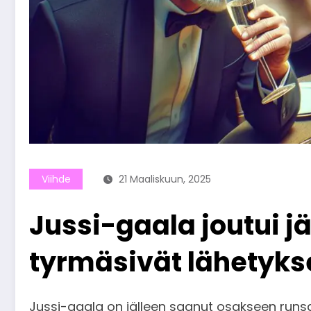
Viihde
21 Maaliskuun, 2025
Jussi-gaala joutui j
tyrmäsivät lähetyks
Jussi-gaala on jälleen saanut osakseen runs