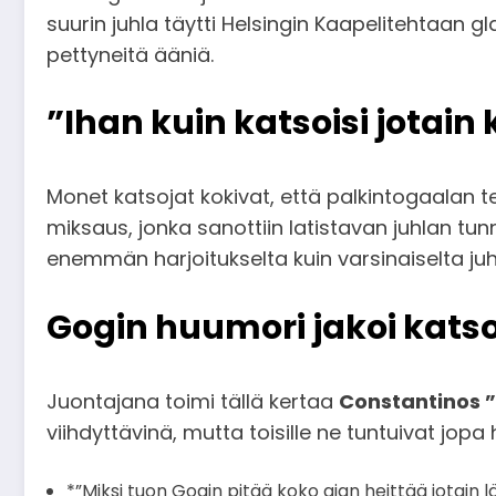
suurin juhla täytti Helsingin Kaapelitehtaan g
pettyneitä ääniä.
”Ihan kuin katsoisi jotain
Monet katsojat kokivat, että palkintogaalan te
miksaus, jonka sanottiin latistavan juhlan t
enemmän harjoitukselta kuin varsinaiselta juhl
Gogin huumori jakoi katso
Juontajana toimi tällä kertaa
Constantinos 
viihdyttävinä, mutta toisille ne tuntuivat jopa h
*”Miksi tuon Gogin pitää koko ajan heittää jotain 