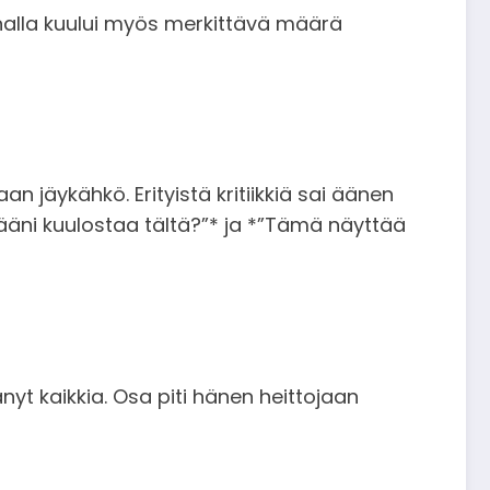
innalla kuului myös merkittävä määrä
an jäykähkö. Erityistä kritiikkiä sai äänen
ääni kuulostaa tältä?”* ja *”Tämä näyttää
tänyt kaikkia. Osa piti hänen heittojaan