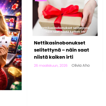
et
O
aat
S
p
 Aho
2
Viihdyttäviä Pelejä
Kokeiltavaksi