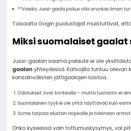
*”Voisiko Jussi-gaala joskus olla arvokas ilman t
Toisaalta Gogin puolustajat muistuttivat, että 
Miksi suomalaiset gaalat s
Jussi-gaalan saama palaute ei ole yksittäis
gaalan
yhteydessä. Katsojilla tuntuu olevan 
kansainvälisten jättigaalojen loistoa.
Odotukset ovat korkealla – mutta tuotanto ei aina
Suomalainen tyyli ei ole yhtä näyttävää kuin esim
Some tarjoaa alustan nopealle ja toisinaan armottom
Onko kyseessä vain tottumuskysymys, vai pit