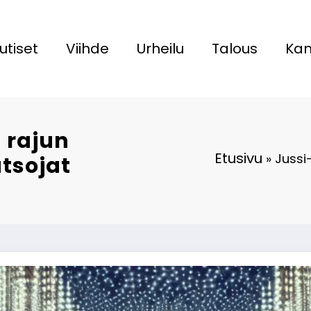
utiset
Viihde
Urheilu
Talous
Kan
n rajun
Etusivu
»
Jussi
atsojat