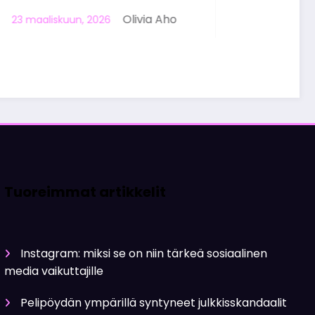
Tuoreimmat artikkelit
Instagram: miksi se on niin tärkeä sosiaalinen
media vaikuttajille
Pelipöydän ympärillä syntyneet julkkisskandaalit
muistetaan vuosia