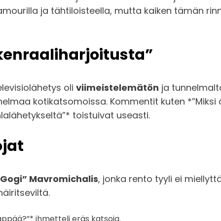
lamourilla ja tähtiloisteella, mutta kaiken tämän r
 kenraaliharjoitusta”
levisiolähetys oli
viimeistelemätön
ja tunnelmalta
unnelmaa kotikatsomoissa. Kommentit kuten *”Miksi 
alähetykseltä”* toistuivat useasti.
jat
”Gogi” Mavromichalis
, jonka rento tyyli ei miellyt
äiritseviltä.
läppää?”* ihmetteli eräs katsoja.