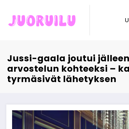
Skip
to
content
U
Jussi-gaala joutui jällee
arvostelun kohteeksi – k
tyrmäsivät lähetyksen