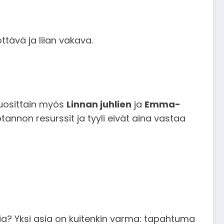
ttävä ja liian vakava.
vuosittain myös
Linnan juhlien
ja
Emma-
annon resurssit ja tyyli eivät aina vastaa
ia? Yksi asia on kuitenkin varma: tapahtuma