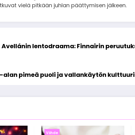
tkuvat vielä pitkään juhlan päättymisen jälkeen.
i Avellánin lentodraama: Finnairin peruutu
a-alan pimeä puoli ja vallankäytön kulttuuri
Viihde