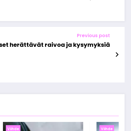
Previous post
kset herättävät raivoa ja kysymyksiä
Viihde
Viihde