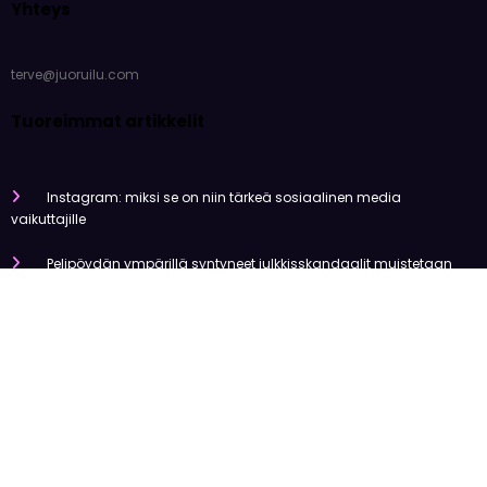
Yhteys
terve@juoruilu.com
Tuoreimmat artikkelit
Instagram: miksi se on niin tärkeä sosiaalinen media
vaikuttajille
Pelipöydän ympärillä syntyneet julkkisskandaalit muistetaan
vuosia
Mitä tapahtui Käärijän kasinoyhteistyölle?
Miten pelaaminen kilpailee muiden viihdemuotojen kanssa
Miksi suomalaiset ovat niin pakkomielteisiä nettiviihteestä?
Olemme tehneet tutkimusta