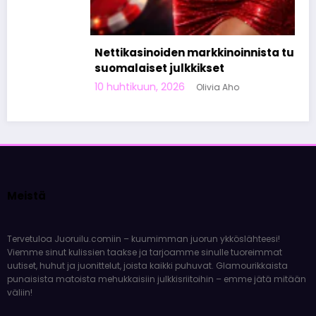
Nettikasinoiden markkinoinnista tunnetut
suomalaiset julkkikset
10 huhtikuun, 2026
Olivia Aho
Meistä
Tervetuloa Juoruilu.comiin – kuumimman juorun ykköslähteesi!
Viemme sinut kulissien taakse ja tarjoamme sinulle tuoreimmat
uutiset, huhut ja juonittelut, joista kaikki puhuvat. Glamourikkaista
punaisista matoista mehukkaisiin julkkisriitoihin – emme jätä mitään
väliin!