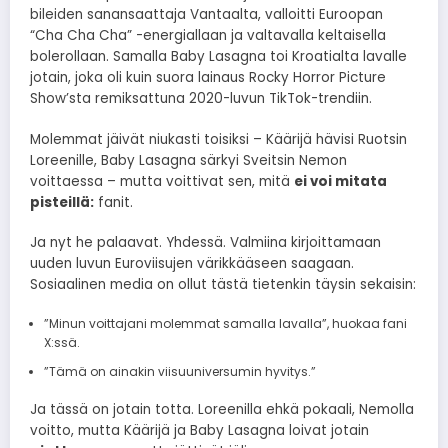
bileiden sanansaattaja Vantaalta, valloitti Euroopan
“Cha Cha Cha” -energiallaan ja valtavalla keltaisella
bolerollaan. Samalla Baby Lasagna toi Kroatialta lavalle
jotain, joka oli kuin suora lainaus Rocky Horror Picture
Show’sta remiksattuna 2020-luvun TikTok-trendiin.
Molemmat jäivät niukasti toisiksi – Käärijä hävisi Ruotsin
Loreenille, Baby Lasagna särkyi Sveitsin Nemon
voittaessa – mutta voittivat sen, mitä
ei voi mitata
pisteillä:
fanit.
Ja nyt he palaavat. Yhdessä. Valmiina kirjoittamaan
uuden luvun Euroviisujen värikkääseen saagaan.
Sosiaalinen media on ollut tästä tietenkin täysin sekaisin:
”Minun voittajani molemmat samalla lavalla”, huokaa fani
X:ssä.
”Tämä on ainakin viisuuniversumin hyvitys.”
Ja tässä on jotain totta. Loreenilla ehkä pokaali, Nemolla
voitto, mutta Käärijä ja Baby Lasagna loivat jotain