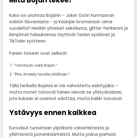
Mitä Bojan tekee?
Kuka voi unohtaa Bojanin – Joker Outin hurmaavan
solistin Sloveniasta – ja Käärijän bromanssin viime
vuodelta? Heidän yhteiset sekoilunsa, glitter-hetkensä ja
lämpimät halauksensa täyttivät fanien sydämet ja
TikTokin syötteen.
Fanien toiveet ovat selkeät:
“Tarvitaan vielä Bojan.”
“Pliis, ilmesty lavalle yllättäen.”
Tällä hetkellä Bojania ei ole vahvistettu esiintyjäksi –
mutta monet toivovat hänen olevan se yllätyskäänne,
jota kukaan ei osannut odottaa, mutta kaikki toivoivat.
Ystävyys ennen kaikkea
Euroviisut tunnetaan ylipitkistä valoefekteistä ja
yllättävistä juonenkäänteistä. Mutta joskus parhaat