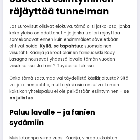
räjäyttää tunnelman
Jos Euroviisut olisivat elokuva, tämä olisi jatko-osa, jonka
koko yleisö on odottanut – ja jonka traileri räjäyttää
somekanavat ennen kuin ensimmäiset säveletkään
ehtivät soida.
Kyllä, se tapahtuu:
suomalainen
viisutähti Käärijä ja kroatialainen fanisuosikki Baby
Lasagna nousevat yhdessä lavalle tämän vuoden
viisukisoissa. Ja fanit? Täydessä liekissä.
Onko tämä sattumaa vai täydellistä käsikirjoitusta? Sitä
voi jokainen pohtia, mutta yksi asia on selvä: tämän
kaksikon yhteispaluu ei ole pelkästään esiintyminen –
se
on julistus
.
Paluu lavalle – ja fanien
sydämiin
Muistetaanpa viime vuosi. Käärijä, vihreätukkaisten