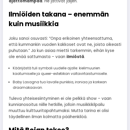
ajattomampaa
. He jättivät jäljen.
Ilmiöiden takana – enemmän
kuin musiikkia
Joku sanoi osuvasti: “Onpa erikoinen yhteensattuma,
että kummankin vuoden kakkoset ovat ne, joista oikeasti
puhutaan.” Ja kun asiaa miettii tarkemmin, eihän kyse
ole enää sattumasta – vaan
ilmiöstä
.
Käärijästä tuli symboli uudelle ajalle: kielimuurien
kaatumiselle ja queer-estetiikan valtavirtaistumiselle.
Baby Lasagna tuo lavalle punkkia, ironiaa ja korkean
draamakaavan.
Tuleva yhteisesiintyminen ei ole pelkkä show – vaan
kunnianosoitus niille hetkille, jolloin musiikkikilpailu
muuttuu kulttuuritapahtumaksi. Mutta tarina ei olisi
täydellinen ilman kolmatta päähenkilöä.