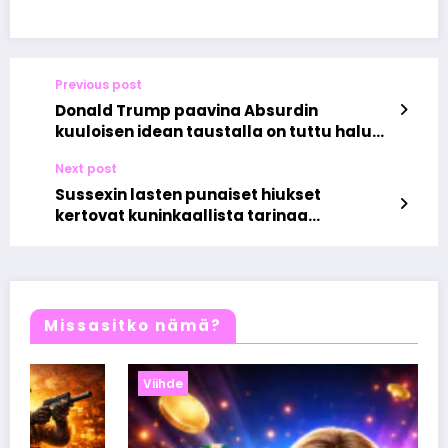
Previous post
Donald Trump paavina Absurdin
kuuloisen idean taustalla on tuttu halu
legendaarisuuteen
Next post
Sussexin lasten punaiset hiukset
kertovat kuninkaallista tarinaa
Kalifornian auringossa
Missasitko nämä?
Viihde