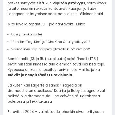
hetket syntyvät siitä, kun
vilpitön ystävyys
, särmikkyys
ja aito musiikin rakkaus kohtaavat. Käärijän ja Baby
Lasagnan esiintyminen saattaa olla juuri tällainen hetki.
Mitä lavalla tapahtuu – jää nähtäväksi. Ehkä:
Uusi yhteiskappale?
”Rim Tim Tagi Dim” ja “Cha Cha Cha” yhdistyvät?
Visuaalinen pop-ooppera glitterillä kuorrutettuna?
Semifinaalit (13. ja 15. toukokuuta) sekä finaali (17.5.)
eivät missään nimessä tule olemaan tavallisia kisailtoja.
Kyseessä on kunnianosoitus fani-ilmiölle – niille, jotka
elävät ja hengittävät Eurovisionia
.
Ja kuten Karl Lagerfeld sanoi: “Tragedia on
dramaattisten etuoikeus.” Käärijä ja Baby Lasagna eivät
pelkää olla dramaattisia – he
elävät
sitä. Keltaisessa
bolerossa ja liekkitukassa.
Euroviisut 2024 – valmistaudu johonkin aivan erityiseen.