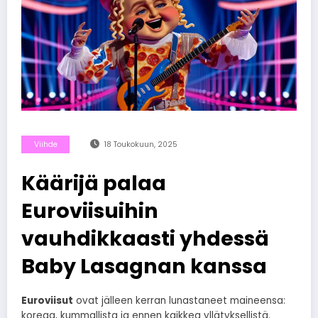
Viihde
18 Toukokuun, 2025
Käärijä palaa
Euroviisuihin
vauhdikkaasti yhdessä
Baby Lasagnan kanssa
Euroviisut
ovat jälleen kerran lunastaneet maineensa:
koreaa, kummallista ja ennen kaikkea yllätyksellistä.