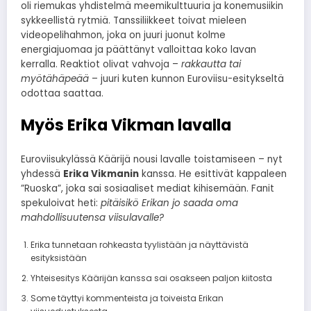
oli riemukas yhdistelmä meemikulttuuria ja konemusiikin
sykkeellistä rytmiä. Tanssiliikkeet toivat mieleen
videopelihahmon, joka on juuri juonut kolme
energiajuomaa ja päättänyt valloittaa koko lavan
kerralla. Reaktiot olivat vahvoja –
rakkautta tai
myötähäpeää
– juuri kuten kunnon Euroviisu-esitykseltä
odottaa saattaa.
Myös Erika Vikman lavalla
Euroviisukylässä Käärijä nousi lavalle toistamiseen – nyt
yhdessä
Erika Vikmanin
kanssa. He esittivät kappaleen
”Ruoska”, joka sai sosiaaliset mediat kihisemään. Fanit
spekuloivat heti:
pitäisikö Erikan jo saada oma
mahdollisuutensa viisulavalle?
Erika tunnetaan rohkeasta tyylistään ja näyttävistä
esityksistään
Yhteisesitys Käärijän kanssa sai osakseen paljon kiitosta
Some täyttyi kommenteista ja toiveista Erikan