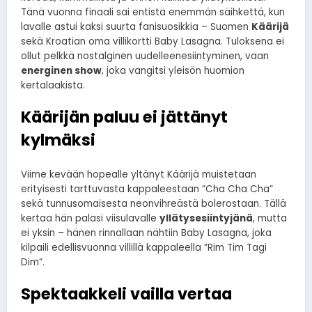
Tänä vuonna finaali sai entistä enemmän säihkettä, kun
lavalle astui kaksi suurta fanisuosikkia – Suomen
Käärijä
sekä Kroatian oma villikortti Baby Lasagna. Tuloksena ei
ollut pelkkä nostalginen uudelleenesiintyminen, vaan
energinen show
, joka vangitsi yleisön huomion
kertalaakista.
Käärijän paluu ei jättänyt
kylmäksi
Viime kevään hopealle yltänyt Käärijä muistetaan
erityisesti tarttuvasta kappaleestaan ”Cha Cha Cha”
sekä tunnusomaisesta neonvihreästä bolerostaan. Tällä
kertaa hän palasi viisulavalle
yllätysesiintyjänä
, mutta
ei yksin – hänen rinnallaan nähtiin Baby Lasagna, joka
kilpaili edellisvuonna villillä kappaleella ”Rim Tim Tagi
Dim”.
Spektaakkeli vailla vertaa