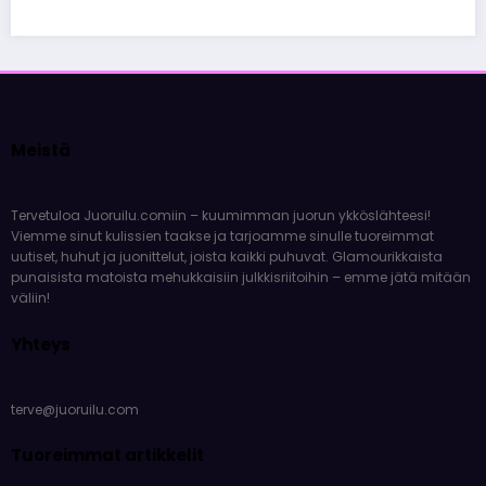
Meistä
Tervetuloa Juoruilu.comiin – kuumimman juorun ykköslähteesi!
Viemme sinut kulissien taakse ja tarjoamme sinulle tuoreimmat
uutiset, huhut ja juonittelut, joista kaikki puhuvat. Glamourikkaista
punaisista matoista mehukkaisiin julkkisriitoihin – emme jätä mitään
väliin!
Yhteys
terve@juoruilu.com
Tuoreimmat artikkelit