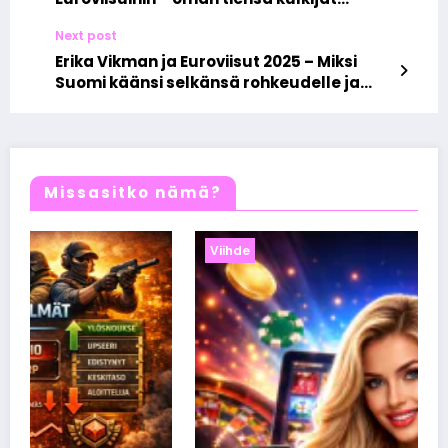
hurmaavat ilman glitteriä
Next post
Erika Vikman ja Euroviisut 2025 – Miksi
Suomi käänsi selkänsä rohkeudelle ja
loistolle
Missasitko nämä?
Viihde