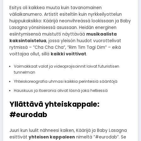
Esitys oli kaikkea muuta kuin tavanomainen
väliaikanumero. Artistit esiteltiin kuin nyrkkeilyottelun
huippukaksikko: Käärijä neonvihreässä lookissaan ja Baby
Lasagna yönsinisessä asussaan. Heidän energinen
esiintymisensä muistutti näyttävää
musikaalista
kaksintaistelua
, jossa yleisön huudot vuorottelivat
rytmissä – ”Cha Cha Cha”, ”Rim Tim Tagi Dim” – eikä
voittajaa ollut, sillä
kaikki voittivat
.
Voimakkaat valot ja videoprojisoinnit loivat futuristisen
tunnelman
Yhteiskoreografia uhmasi kaikkia perinteisiä sääntöjä
Hauskuus ja itseironia olivat läsnä joka hetkessä
Yllättävä yhteiskappale:
#eurodab
Juuri kun luulit nähneesi kaiken, Käärijä ja Baby Lasagna
esittivät
yhteisen kappaleen
nimeltä ”#eurodab”. Se