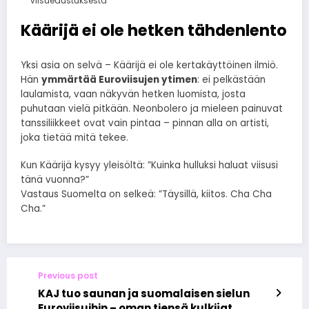
viisuedustuksesta
Käärijä ei ole hetken tähdenlento
Yksi asia on selvä – Käärijä ei ole kertakäyttöinen ilmiö.
Hän
ymmärtää Euroviisujen ytimen
: ei pelkästään
laulamista, vaan näkyvän hetken luomista, josta
puhutaan vielä pitkään. Neonbolero ja mieleen painuvat
tanssiliikkeet ovat vain pintaa – pinnan alla on artisti,
joka tietää mitä tekee.
Kun Käärijä kysyy yleisöltä: ”Kuinka hulluksi haluat viisusi
tänä vuonna?”
Vastaus Suomelta on selkeä: ”Täysillä, kiitos. Cha Cha
Cha.”
Previous post
KAJ tuo saunan ja suomalaisen sielun
Euroviisuihin – oman tiensä kulkijat