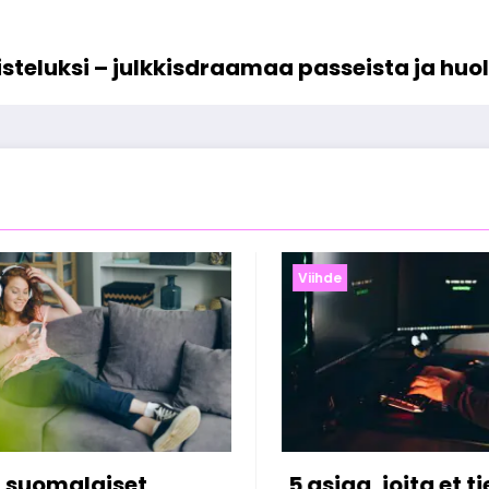
aisteluksi – julkkisdraamaa passeista ja hu
Viihde
a, joita et tiennyt
Miksi Julkkikset