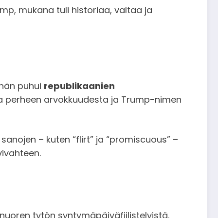
ump, mukana tuli historiaa, valtaa ja
 hän puhui
republikaanien
vaa perheen arvokkuudesta ja Trump-nimen
sanojen – kuten “flirt” ja “promiscuous” –
vivahteen.
nuoren tytön syntymäpäiväfiilistelyistä.