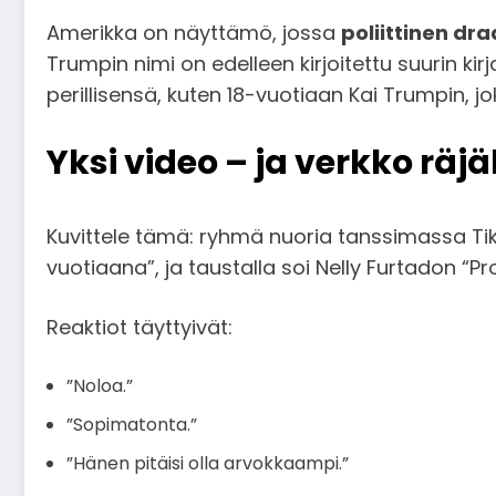
Amerikka on näyttämö, jossa
poliittinen dr
Trumpin nimi on edelleen kirjoitettu suurin ki
perillisensä, kuten 18-vuotiaan Kai Trumpin, j
Yksi video – ja verkko räj
Kuvittele tämä: ryhmä nuoria tanssimassa Ti
vuotiaana”, ja taustalla soi Nelly Furtadon “Pr
Reaktiot täyttyivät:
”Noloa.”
”Sopimatonta.”
”Hänen pitäisi olla arvokkaampi.”