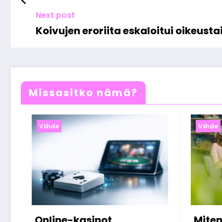
Next post
Koivujen eroriita eskaloitui oikeust
Missasitko nämä?
Viihde
Viihde
Miten suomalaiset
5 asia