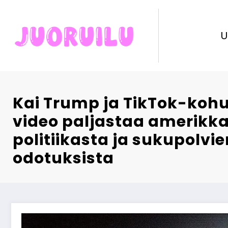
Skip
to
content
U
Kai Trump ja TikTok-kohu
video paljastaa amerikka
politiikasta ja sukupolvie
odotuksista