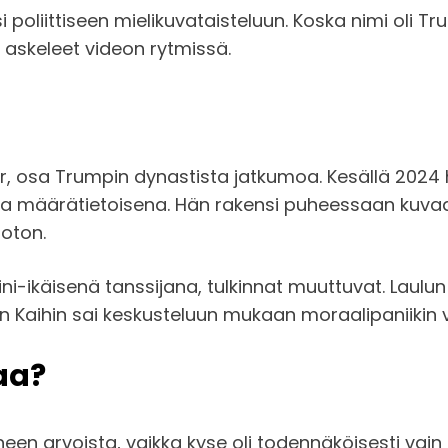
 poliittiseen mielikuvataisteluun. Koska nimi oli Tr
 askeleet videon rytmissä.
är, osa Trumpin dynastista jatkumoa. Kesällä 2024
a ja määrätietoisena. Hän rakensi puheessaan ku
noton.
ni-ikäisenä tanssijana, tulkinnat muuttuvat. Laulun 
n Kaihin sai keskusteluun mukaan moraalipaniikin 
aa?
een arvoista, vaikka kyse oli todennäköisesti vain 