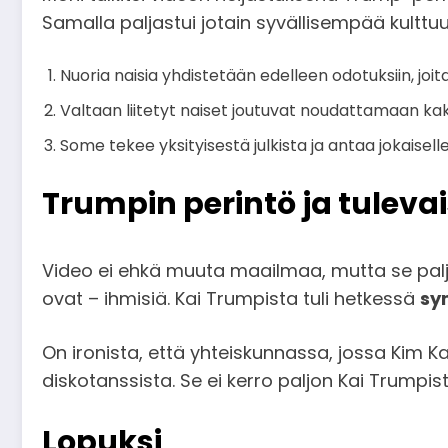
Samalla paljastui jotain syvällisempää kultt
Nuoria naisia yhdistetään edelleen odotuksiin, joit
Valtaan liitetyt naiset joutuvat noudattamaan kaks
Some tekee yksityisestä julkista ja antaa jokaise
Trumpin perintö ja tuleva
Video ei ehkä muuta maailmaa, mutta se paljas
ovat – ihmisiä. Kai Trumpista tuli hetkessä
sy
On ironista, että yhteiskunnassa, jossa Kim 
diskotanssista. Se ei kerro paljon Kai Trumpis
Lopuksi