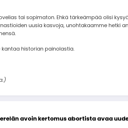
 sovelias tai sopimaton. Ehkä tärkeämpää olisi kysy
dynastioiden uusia kasvoja, unohtakaamme hetki an
mensä.
 kantaa historian painolastia.
a.)
erelän avoin kertomus abortista avaa uud