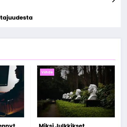
oltajuudesta
Viihde