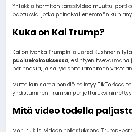
Yhtäkkiä harmiton tanssivideo muuttui portiksi
odotuksia, jotka painoivat enemmän kuin any
Kuka on Kai Trump?
Kai on Ivanka Trumpin ja Jared Kushnerin tyt
puoluekokouksessa
, esiintyen itsevarman
perinnöstä, ja sai yleisöltä lämpimän vastaa
Mutta kun sama henkilö esiintyy TikTokissa tei
yhdistäminen Trumpin perijättäreksi nimettyy
Mitä video todella paljast
Moni tulkitsi videon heijastuksena Trump-perh