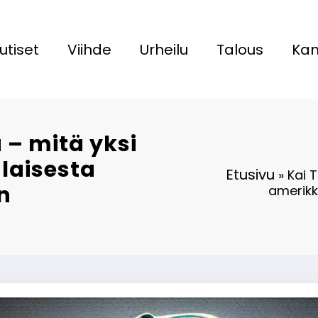
utiset
Viihde
Urheilu
Talous
Kan
 – mitä yksi
laisesta
Etusivu
»
Kai 
n
amerikk