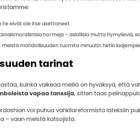
uuristamme:
a he eivät ole itse asettaneet.
inaismoralistisia normeja – asiallisia mutta hymyileviä, e
lle meistä mahdollisuuden tuomita minuutin hetki laajempie
isuuden tarinat
taa, kuinka vaikeaa meillä on hyväksyä, että vahv
mboleista vapaa tanssija
, sitten taas pelinappul
Kardashian voi puhua vankilareformista lateksiin p
ta – vaan meistä katsojista.