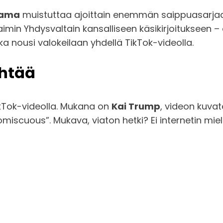
aama
muistuttaa ajoittain enemmän saippuasarjaa 
rjaimin Yhdysvaltain kansalliseen käsikirjoitukseen
oka nousi valokeilaan yhdellä TikTok-videolla.
ähtää
kTok-videolla. Mukana on
Kai Trump
, videon kuvat
omiscuous”. Mukava, viaton hetki? Ei internetin miel