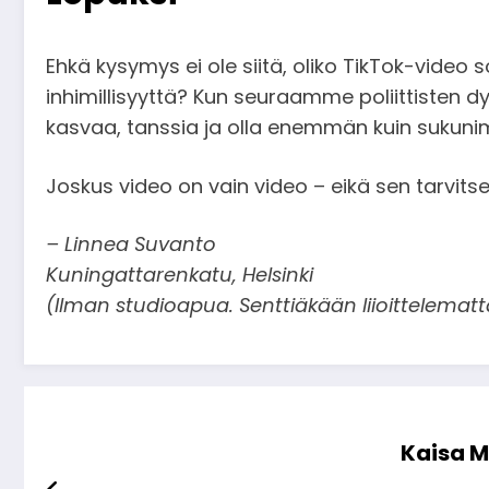
Ehkä kysymys ei ole siitä, oliko TikTok-video
inhimillisyyttä? Kun seuraamme poliittisten 
kasvaa, tanssia ja olla enemmän kuin sukuni
Joskus video on vain video – eikä sen tarvitse
– Linnea Suvanto
Kuningattarenkatu, Helsinki
(Ilman studioapua. Senttiäkään liioittelematt
Kaisa M