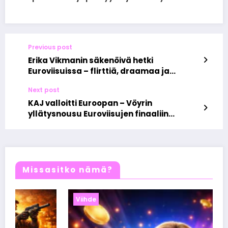
Previous post
Erika Vikmanin säkenöivä hetki
Euroviisuissa – flirttiä, draamaa ja
lavasekoiluja Baselissa
Next post
KAJ valloitti Euroopan – Vöyrin
yllätysnousu Euroviisujen finaaliin
hurmaa koko mantereen
Missasitko nämä?
Viihde