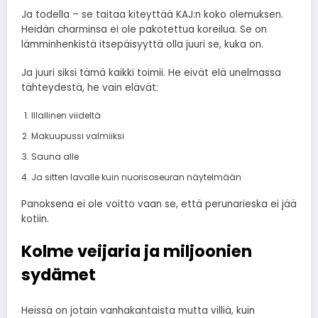
Ja todella – se taitaa kiteyttää KAJ:n koko olemuksen.
Heidän charminsa ei ole pakotettua koreilua. Se on
lämminhenkistä itsepäisyyttä olla juuri se, kuka on.
Ja juuri siksi tämä kaikki toimii. He eivät elä unelmassa
tähteydestä, he vain elävät:
Illallinen viideltä
Makuupussi valmiiksi
Sauna alle
Ja sitten lavalle kuin nuorisoseuran näytelmään
Panoksena ei ole voitto vaan se, että perunarieska ei jää
kotiin.
Kolme veijaria ja miljoonien
sydämet
Heissä on jotain vanhakantaista mutta villiä, kuin