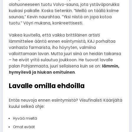
olohuoneeseen tuotu Volvo-sauna, jota ystäväporukka
kuskasi paikalle. Koska tietenkin. ”Meillä on täällä kolme
saunaa,” Kevin naurahtaa. ”Yksi niistä on jopa kotoa
tuotu.” Vöyri mukana, konkreettisesti.
Vaikea kuvitella, että vaikka brittiläinen artisti
lämmittelee ääntä ennen esiintymistä, KAJ porhaltaa
vanhasta farmarista, iho höyryten, valmiina
valloittamaan lavan. Mutta juuri siinä on heidän taikansa
– he eivät yritä sulautua joukkoon. He tuovat lavalle
palan Pohjanmaata, juuri sellaisena kuin se on:
lämmin,
hymyilevä ja hiukan omituinen
.
Lavalle omilla ehdoilla
Entäs neuvoja ennen esiintymistä? Viisufinalisti Käärijältä
kuului selkeä ohje:
Hyvää mieltä
Omat eväät