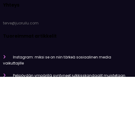
Yhteys
terve@juoruilu.com
Tuoreimmat artikkelit
Instagram: miksi se on niin tärkeä sosiaalinen media
vaikuttajille
Pelipöydän ympärillä syntyneet julkkisskandaalit muistetaan
vuosia
Mitä tapahtui Käärijän kasinoyhteistyölle?
Miten pelaaminen kilpailee muiden viihdemuotojen kanssa
Miksi suomalaiset ovat niin pakkomielteisiä nettiviihteestä?
Olemme tehneet tutkimusta