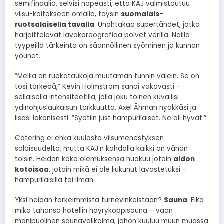
semifinaalia, selvisi nopeasti, että KAJ valmistautuu
viisu-koitokseen omalla, täysin
suomalais-
ruotsalaisella tavalla
. Unohtakaa supertähdet, jotka
harjoittelevat lavakoreografiaa polvet verillä. Näillä
tyypeillä tärkeintä on säännöllinen syöminen ja kunnon
yöunet.
”Meillä on ruokataukoja muutaman tunnin välein. Se on
tosi tärkeää,” Kevin Holmström sanoi vakavasti –
sellaisella intensiteetillä, jolla joku toinen kuvailisi
ydinohjuslaukaisun tarkkuutta. Axel Åhman nyökkäsi ja
lisäsi lakonisesti: ”Syötiin just hampurilaiset. Ne oli hyvät.”
Catering ei ehkä kuulosta viisumenestyksen
salaisuudelta, mutta KAJ:n kohdalla kaikki on vähän
toisin. Heidän koko olemuksensa huokuu jotain
aidon
kotoisaa
, jotain mikä ei ole liukunut lavastetuksi –
hampurilaisilla tai ilman.
Yksi heidän tärkeimmistä turnevinkeistään?
Sauna
. Eikä
mikä tahansa hotellin höyrykoppisauna – vaan
monipuolinen saunavalikoima, johon kuuluu muun muassa