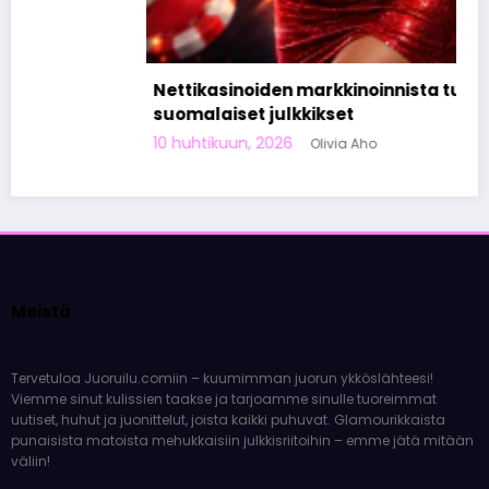
Nettikasinoiden markkinoinnista tunnetut
suomalaiset julkkikset
10 huhtikuun, 2026
Olivia Aho
Meistä
Tervetuloa Juoruilu.comiin – kuumimman juorun ykköslähteesi!
Viemme sinut kulissien taakse ja tarjoamme sinulle tuoreimmat
uutiset, huhut ja juonittelut, joista kaikki puhuvat. Glamourikkaista
punaisista matoista mehukkaisiin julkkisriitoihin – emme jätä mitään
väliin!