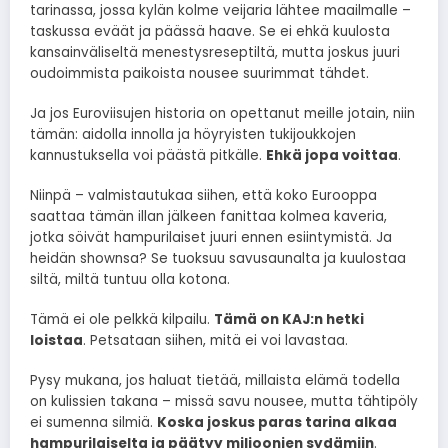
tarinassa, jossa kylän kolme veijaria lähtee maailmalle –
taskussa eväät ja päässä haave. Se ei ehkä kuulosta
kansainväliseltä menestysreseptiltä, mutta joskus juuri
oudoimmista paikoista nousee suurimmat tähdet.
Ja jos Euroviisujen historia on opettanut meille jotain, niin
tämän: aidolla innolla ja höyryisten tukijoukkojen
kannustuksella voi päästä pitkälle.
Ehkä jopa voittaa
.
Niinpä – valmistautukaa siihen, että koko Eurooppa
saattaa tämän illan jälkeen fanittaa kolmea kaveria,
jotka söivät hampurilaiset juuri ennen esiintymistä. Ja
heidän shownsa? Se tuoksuu savusaunalta ja kuulostaa
siltä, miltä tuntuu olla kotona.
Tämä ei ole pelkkä kilpailu.
Tämä on KAJ:n hetki
loistaa
. Petsataan siihen, mitä ei voi lavastaa.
Pysy mukana, jos haluat tietää, millaista elämä todella
on kulissien takana – missä savu nousee, mutta tähtipöly
ei sumenna silmiä.
Koska joskus paras tarina alkaa
hampurilaiselta ja päätyy miljoonien sydämiin
.