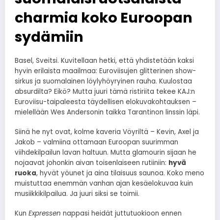
charmia koko Euroopan
sydämiin
Basel, Sveitsi. Kuvitellaan hetki, että yhdistetään kaksi
hyvin erilaista maailmaa: Euroviisujen glitterinen show-
sirkus ja suomalainen löylyhöyryinen rauha. Kuulostaa
absurdilta? Eikö? Mutta juuri tämä ristiriita tekee KAJ:n
Euroviisu-taipaleesta täydellisen elokuvakohtauksen –
mielellään Wes Andersonin taikka Tarantinon linssin läpi.
Siinä he nyt ovat, kolme kaveria Vöyriltä – Kevin, Axel ja
Jakob – valmiina ottamaan Euroopan suurimman
viihdekilpailun lavan haltuun. Mutta glamourin sijaan he
nojaavat johonkin aivan toisenlaiseen rutiiniin:
hyvä
ruoka
, hyvät yöunet ja aina tilaisuus saunoa. Koko meno
muistuttaa enemmän vanhan ajan kesäelokuvaa kuin
musiikkikilpailua. Ja juuri siksi se toimii.
Kun
Expressen
nappasi heidät juttutuokioon ennen