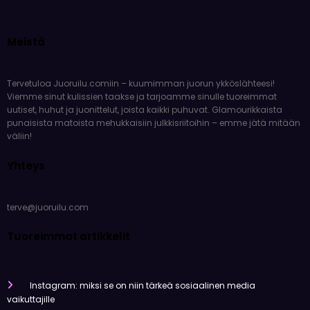
Meistä
Tervetuloa Juoruilu.comiin – kuumimman juorun ykköslähteesi!
Viemme sinut kulissien taakse ja tarjoamme sinulle tuoreimmat
uutiset, huhut ja juonittelut, joista kaikki puhuvat. Glamourikkaista
punaisista matoista mehukkaisiin julkkisriitoihin – emme jätä mitään
väliin!
Yhteys
terve@juoruilu.com
Tuoreimmat artikkelit
Instagram: miksi se on niin tärkeä sosiaalinen media
vaikuttajille