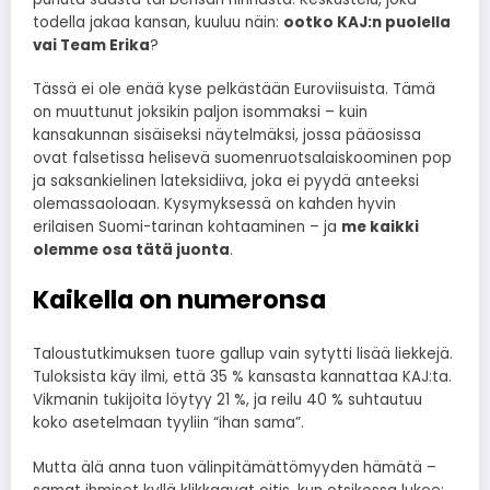
todella jakaa kansan, kuuluu näin:
ootko KAJ:n puolella
vai Team Erika
?
Tässä ei ole enää kyse pelkästään Euroviisuista. Tämä
on muuttunut joksikin paljon isommaksi – kuin
kansakunnan sisäiseksi näytelmäksi, jossa pääosissa
ovat falsetissa helisevä suomenruotsalaiskoominen pop
ja saksankielinen lateksidiiva, joka ei pyydä anteeksi
olemassaoloaan. Kysymyksessä on kahden hyvin
erilaisen Suomi-tarinan kohtaaminen – ja
me kaikki
olemme osa tätä juonta
.
Kaikella on numeronsa
Taloustutkimuksen tuore gallup vain sytytti lisää liekkejä.
Tuloksista käy ilmi, että 35 % kansasta kannattaa KAJ:ta.
Vikmanin tukijoita löytyy 21 %, ja reilu 40 % suhtautuu
koko asetelmaan tyyliin “ihan sama”.
Mutta älä anna tuon välinpitämättömyyden hämätä –