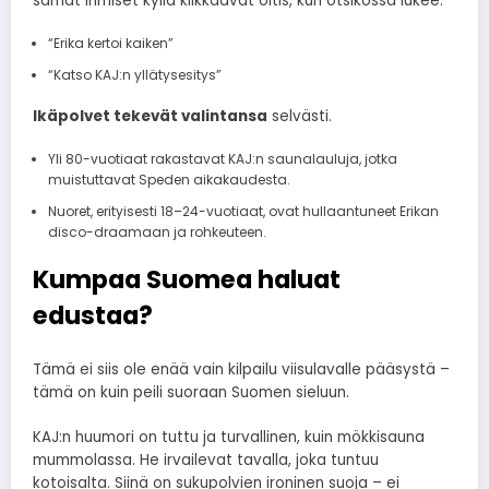
samat ihmiset kyllä klikkaavat oitis, kun otsikossa lukee:
“Erika kertoi kaiken”
“Katso KAJ:n yllätysesitys”
Ikäpolvet tekevät valintansa
selvästi.
Yli 80-vuotiaat rakastavat KAJ:n saunalauluja, jotka
muistuttavat Speden aikakaudesta.
Nuoret, erityisesti 18–24-vuotiaat, ovat hullaantuneet Erikan
disco-draamaan ja rohkeuteen.
Kumpaa Suomea haluat
edustaa?
Tämä ei siis ole enää vain kilpailu viisulavalle pääsystä –
tämä on kuin peili suoraan Suomen sieluun.
KAJ:n huumori on tuttu ja turvallinen, kuin mökkisauna
mummolassa. He irvailevat tavalla, joka tuntuu
kotoisalta. Siinä on sukupolvien ironinen suoja – ei