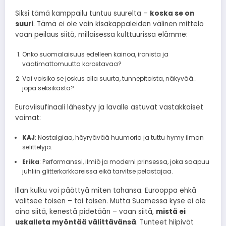
Siksi tämä kamppailu tuntuu suurelta –
koska se on
suuri
. Tämä ei ole vain kisakappaleiden välinen mittelö
vaan peilaus siitä, millaisessa kulttuurissa elämme:
Onko suomalaisuus edelleen kainoa, ironista ja
vaatimattomuutta korostavaa?
Vai voisiko se joskus olla suurta, tunnepitoista, näkyvää…
jopa seksikästä?
Euroviisufinaali lähestyy ja lavalle astuvat vastakkaiset
voimat:
KAJ
: Nostalgiaa, höyryävää huumoria ja tuttu hymy ilman
selittelyjä.
Erika
: Performanssi, ilmiö ja moderni prinsessa, joka saapuu
juhliin glitterkorkkareissa eikä tarvitse pelastajaa.
Illan kulku voi päättyä miten tahansa. Eurooppa ehkä
valitsee toisen – tai toisen. Mutta Suomessa kyse ei ole
aina siitä, kenestä pidetään – vaan siitä,
mistä ei
uskalleta myöntää välittävänsä
. Tunteet hiipivät