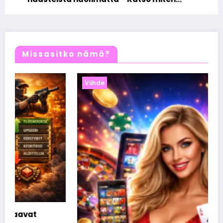
draama kääntyi voitoksi
Missasitko nämä?
Viihde