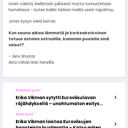
rivien välistä, kielletään julkisesti mutta tunnustetaan
humalassa – kuten kaikki tärkeä meillä usein tapahtuu.
Joten kysyn vielä kerran:
Kun sauna alkaa lämmetä ja korkeakorkoinen
totuus astelee estradille, kumman puolella sinä
seisot?
– Aino Ilmatar
Aina vähän liian hereillä.
Previous post
Erika Vikman sytytti Euroviisulavan
räjähdyksellä – unohtumaton esitys
hurmasi katsojat
Next post
Erika Vikman loistaa Euroviisujen
haasteista huolimatta – Katso miten