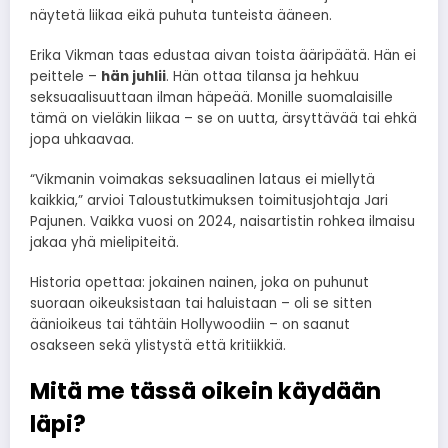
näytetä liikaa eikä puhuta tunteista ääneen.
Erika Vikman taas edustaa aivan toista ääripäätä. Hän ei
peittele –
hän juhlii
. Hän ottaa tilansa ja hehkuu
seksuaalisuuttaan ilman häpeää. Monille suomalaisille
tämä on vieläkin liikaa – se on uutta, ärsyttävää tai ehkä
jopa uhkaavaa.
“Vikmanin voimakas seksuaalinen lataus ei miellytä
kaikkia,” arvioi Taloustutkimuksen toimitusjohtaja Jari
Pajunen. Vaikka vuosi on 2024, naisartistin rohkea ilmaisu
jakaa yhä mielipiteitä.
Historia opettaa: jokainen nainen, joka on puhunut
suoraan oikeuksistaan tai haluistaan – oli se sitten
äänioikeus tai tähtäin Hollywoodiin – on saanut
osakseen sekä ylistystä että kritiikkiä.
Mitä me tässä oikein käydään
läpi?