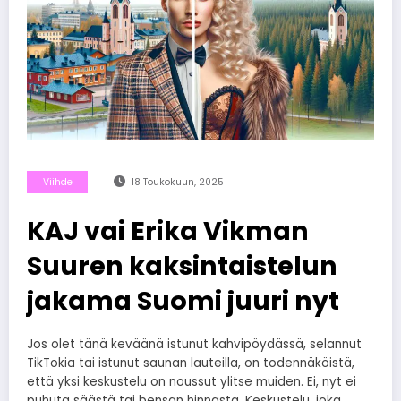
Viihde
18 Toukokuun, 2025
KAJ vai Erika Vikman
Suuren kaksintaistelun
jakama Suomi juuri nyt
Jos olet tänä keväänä istunut kahvipöydässä, selannut
TikTokia tai istunut saunan lauteilla, on todennäköistä,
että yksi keskustelu on noussut ylitse muiden. Ei, nyt ei
puhuta säästä tai bensan hinnasta. Keskustelu, joka