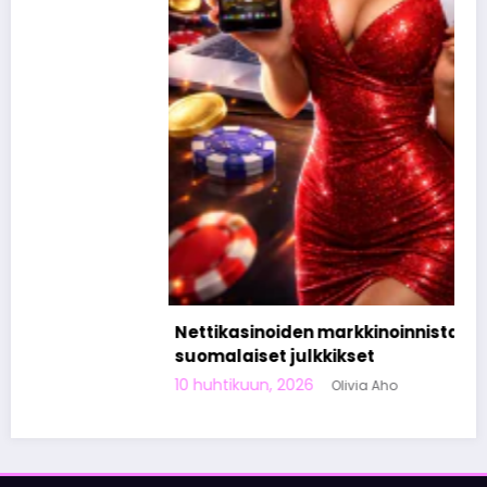
Nettikasinoiden markkinoinnista tunnetut
suomalaiset julkkikset
10 huhtikuun, 2026
Olivia Aho