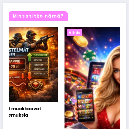
Missasitko nämä?
Viihde