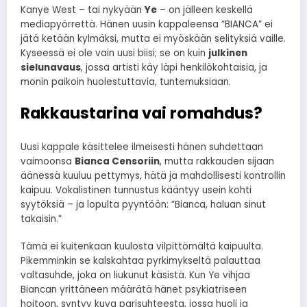
Kanye West – tai nykyään
Ye
– on jälleen keskellä
mediapyörrettä. Hänen uusin kappaleensa ”BIANCA” ei
jätä ketään kylmäksi, mutta ei myöskään selityksiä vaille.
Kyseessä ei ole vain uusi biisi; se on kuin
julkinen
sielunavaus
, jossa artisti käy läpi henkilökohtaisia, ja
monin paikoin huolestuttavia, tuntemuksiaan.
Rakkaustarina vai romahdus?
Uusi kappale käsittelee ilmeisesti hänen suhdettaan
vaimoonsa
Bianca Censoriin
, mutta rakkauden sijaan
äänessä kuuluu pettymys, hätä ja mahdollisesti kontrollin
kaipuu. Vokalistinen tunnustus kääntyy usein kohti
syytöksiä – ja lopulta pyyntöön: ”Bianca, haluan sinut
takaisin.”
Tämä ei kuitenkaan kuulosta vilpittömältä kaipuulta.
Pikemminkin se kalskahtaa pyrkimykseltä palauttaa
valtasuhde, joka on liukunut käsistä. Kun Ye vihjaa
Biancan yrittäneen määrätä hänet psykiatriseen
hoitoon, syntyy kuva parisuhteesta, jossa huoli ja