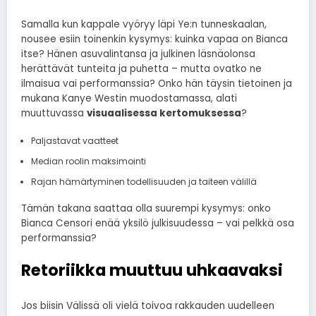
Samalla kun kappale vyöryy läpi Ye:n tunneskaalan,
nousee esiin toinenkin kysymys: kuinka vapaa on Bianca
itse? Hänen asuvalintansa ja julkinen läsnäolonsa
herättävät tunteita ja puhetta – mutta ovatko ne
ilmaisua vai performanssia? Onko hän täysin tietoinen ja
mukana Kanye Westin muodostamassa, alati
muuttuvassa
visuaalisessa kertomuksessa
?
Paljastavat vaatteet
Median roolin maksimointi
Rajan hämärtyminen todellisuuden ja taiteen välillä
Tämän takana saattaa olla suurempi kysymys: onko
Bianca Censori enää yksilö julkisuudessa – vai pelkkä osa
performanssia?
Retoriikka muuttuu uhkaavaksi
Jos biisin Välissä oli vielä toivoa rakkauden uudelleen