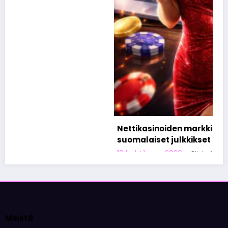
Nettikasinoiden markkinoinnista tunnetut
suomalaiset julkkikset
10 huhtikuun, 2026
Olivia Aho