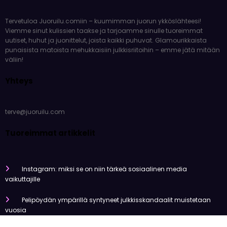
Meistä
Tervetuloa Juoruilu.comiin – kuumimman juorun ykköslähteesi!
Viemme sinut kulissien taakse ja tarjoamme sinulle tuoreimmat
uutiset, huhut ja juonittelut, joista kaikki puhuvat. Glamourikkaista
punaisista matoista mehukkaisiin julkkisriitoihin – emme jätä mitään
väliin!
Yhteys
terve@juoruilu.com
Tuoreimmat artikkelit
Instagram: miksi se on niin tärkeä sosiaalinen media
vaikuttajille
Pelipöydän ympärillä syntyneet julkkisskandaalit muistetaan
vuosia