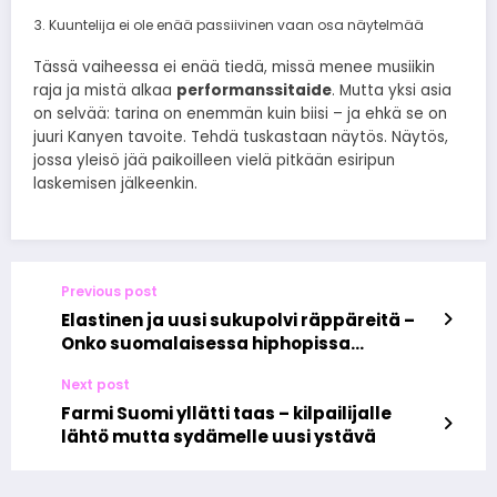
Kuuntelija ei ole enää passiivinen vaan osa näytelmää
Tässä vaiheessa ei enää tiedä, missä menee musiikin
raja ja mistä alkaa
performanssitaide
. Mutta yksi asia
on selvää: tarina on enemmän kuin biisi – ja ehkä se on
juuri Kanyen tavoite. Tehdä tuskastaan näytös. Näytös,
jossa yleisö jää paikoilleen vielä pitkään esiripun
laskemisen jälkeenkin.
Previous post
Elastinen ja uusi sukupolvi räppäreitä –
Onko suomalaisessa hiphopissa
käynnissä vallanvaihto
Next post
Farmi Suomi yllätti taas – kilpailijalle
lähtö mutta sydämelle uusi ystävä