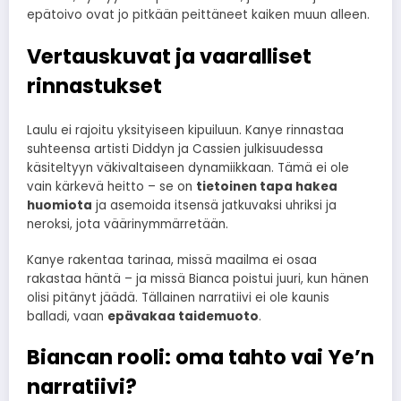
epätoivo ovat jo pitkään peittäneet kaiken muun alleen.
Vertauskuvat ja vaaralliset
rinnastukset
Laulu ei rajoitu yksityiseen kipuiluun. Kanye rinnastaa
suhteensa artisti Diddyn ja Cassien julkisuudessa
käsiteltyyn väkivaltaiseen dynamiikkaan. Tämä ei ole
vain kärkevä heitto – se on
tietoinen tapa hakea
huomiota
ja asemoida itsensä jatkuvaksi uhriksi ja
neroksi, jota väärinymmärretään.
Kanye rakentaa tarinaa, missä maailma ei osaa
rakastaa häntä – ja missä Bianca poistui juuri, kun hänen
olisi pitänyt jäädä. Tällainen narratiivi ei ole kaunis
balladi, vaan
epävakaa taidemuoto
.
Biancan rooli: oma tahto vai Ye’n
narratiivi?