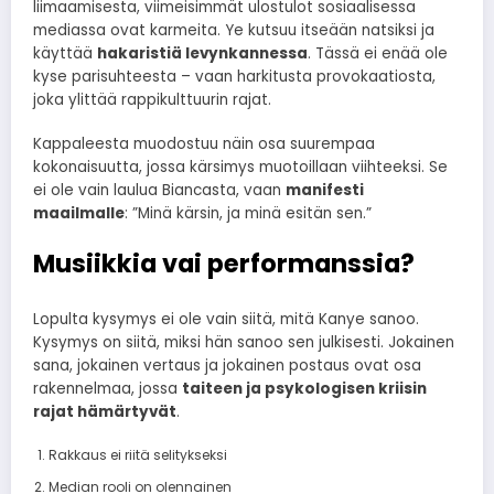
liimaamisesta, viimeisimmät ulostulot sosiaalisessa
mediassa ovat karmeita. Ye kutsuu itseään natsiksi ja
käyttää
hakaristiä levynkannessa
. Tässä ei enää ole
kyse parisuhteesta – vaan harkitusta provokaatiosta,
joka ylittää rappikulttuurin rajat.
Kappaleesta muodostuu näin osa suurempaa
kokonaisuutta, jossa kärsimys muotoillaan viihteeksi. Se
ei ole vain laulua Biancasta, vaan
manifesti
maailmalle
: ”Minä kärsin, ja minä esitän sen.”
Musiikkia vai performanssia?
Lopulta kysymys ei ole vain siitä, mitä Kanye sanoo.
Kysymys on siitä, miksi hän sanoo sen julkisesti. Jokainen
sana, jokainen vertaus ja jokainen postaus ovat osa
rakennelmaa, jossa
taiteen ja psykologisen kriisin
rajat hämärtyvät
.
Rakkaus ei riitä selitykseksi
Median rooli on olennainen