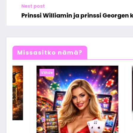
Next post
Prinssi Williamin ja prinssi Georgen
Missasitko nämä?
Viihde
Nettikasinobonukset