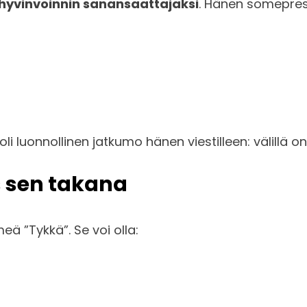
hyvinvoinnin sanansaattajaksi
. Hänen someprese
i luonnollinen jatkumo hänen viestilleen: välillä on
ys sen takana
eä ”Tykkä”. Se voi olla: