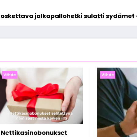
 koskettava jalkapallohetki sulatti sydämet 
Viihde
Viihde
Online-k