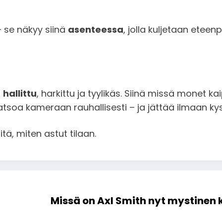
– se näkyy siinä
asenteessa
, jolla kuljetaan eteenp
i
hallittu
, harkittu ja tyylikäs. Siinä missä monet k
 katsoa kameraan rauhallisesti – ja jättää ilmaan k
itä, miten astut tilaan.
Missä on Axl Smith nyt mystinen 