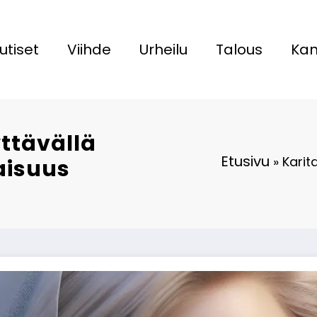
utiset
Viihde
Urheilu
Talous
Kan
ttävällä
Etusivu
»
Karit
jaisuus