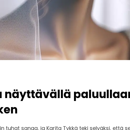
näyttävällä paluullaan
iken
tuhat sanaa, ja Karita Tykkä teki selväksi, että s