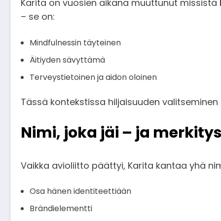
Karita on vuosien aikana muuttunut missistä
– se on:
Mindfulnessin täyteinen
Äitiyden sävyttämä
Terveystietoinen ja aidon oloinen
Tässä kontekstissa hiljaisuuden valitseminen ol
Nimi, joka jäi – ja merkit
Vaikka avioliitto päättyi, Karita kantaa yhä nim
Osa hänen identiteettiään
Brändielementti