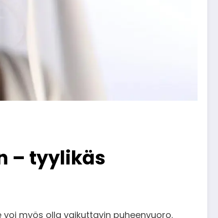
 – tyylikäs
e voi myös olla vaikuttavin puheenvuoro.