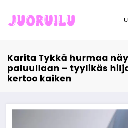
Skip
to
content
U
Karita Tykkä hurmaa näy
paluullaan – tyylikäs hil
kertoo kaiken