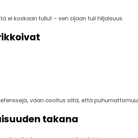
ei koskaan tullut – sen sijaan tuli hiljaisuus.
rikkoivat
defenssejä, vaan osoitus siitä, että puhumattomuus
jaisuuden takana