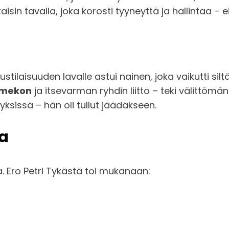
isin tavalla, joka korosti tyyneyttä ja hallintaa – e
aisuuden lavalle astui nainen, joka vaikutti siltä
 mekon
ja itsevarman ryhdin liitto – teki välittömä
yksissä – hän oli tullut jäädäkseen.
ia
ja. Ero Petri Tykästä toi mukanaan: