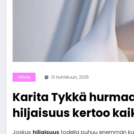
Viihde
13 Huhtikuun, 2025
Karita Tykkä hurmaa 
hiljaisuus kertoo ka
Joskus
hiljaisuus
todella puhuu enemmän kuin 