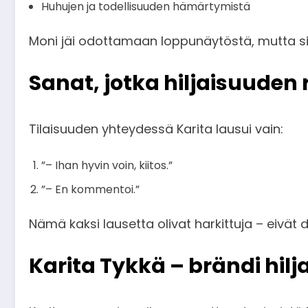
Huhujen ja todellisuuden hämärtymistä
Moni jäi odottamaan loppunäytöstä, mutta sitä 
Sanat, jotka hiljaisuuden 
Tilaisuuden yhteydessä Karita lausui vain:
”– Ihan hyvin voin, kiitos.”
”– En kommentoi.”
Nämä kaksi lausetta olivat harkittuja – eivät 
Karita Tykkä – brändi hil