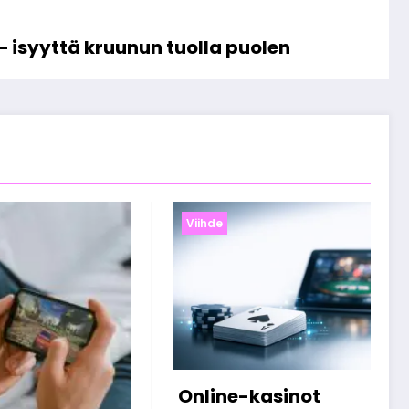
– isyyttä kruunun tuolla puolen
Viihde
asinot
Miten suomalaiset