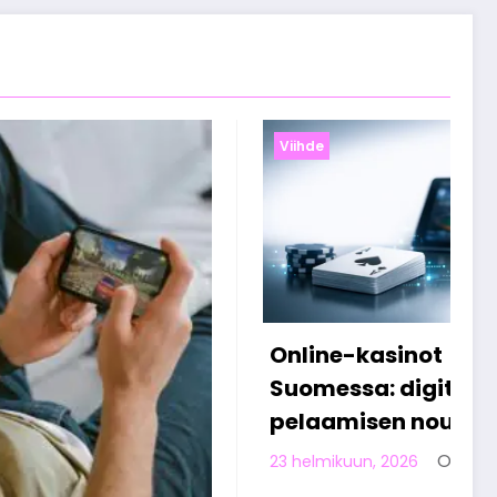
Viihde
ot
Miten suomalaiset
gitaalisen
viettävät vapaa-aikaa
nousu
verkossa työpäivän
jälkeen
Olivia Aho
6
Olivia Aho
13 helmikuun, 2026