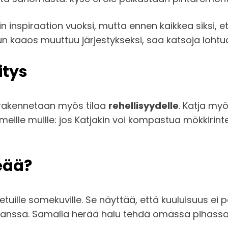
n inspiraation vuoksi, mutta ennen kaikkea siksi, e
n kaaos muuttuu järjestykseksi, saa katsoja lohtua
itys
 rakennetaan myös tilaa
rehellisyydelle
. Katja myö
ä meille muille: jos Katjakin voi kompastua mökki
eää?
tetuille somekuville. Se näyttää, että kuuluisuus ei 
anssa. Samalla herää halu tehdä omassa pihassa t