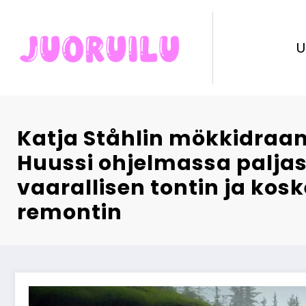
Skip
to
content
U
Katja Ståhlin mökkidraam
Huussi ohjelmassa palja
vaarallisen tontin ja kos
remontin