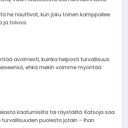
ttä he nauttivat, kun joku toinen kamppailee
 ja toivoa.
ntää avoimesti, kuinka helposti turvallisuus
rinteeseensä, ehkä mekin voimme myöntää
pelasta kaatumisilta tai räystäiltä. Katsoja saa
urvallisuuden puolesta jotain – ihan