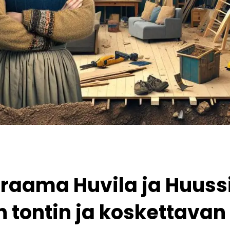
draama Huvila ja Huuss
n tontin ja koskettava