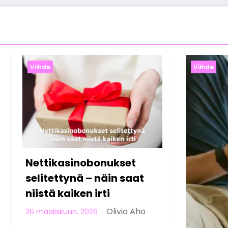
Viihde
Viihde
Online-kasin
Suomessa: di
pelaamisen 
23 helmikuun, 202