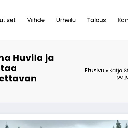
utiset
Viihde
Urheilu
Talous
Kan
a Huvila ja
staa
Etusivu
»
Katja S
kettavan
palj