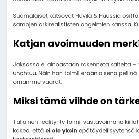
Suomalaiset katsovat Huvila & Huussia osittai
samojen arkirealististen ongelmien kanssa. Ku
Katjan avoimuuden merk
Jaksossa ei ainoastaan rakenneta kaiteita –
unohtuu. Näin hän toimii eräänlaisena peilin
omamme vaarat.
Miksi tämä viihde on tärk
Tällainen reality-tv toimii vastavoimana kiillo
kokea, että
ei ole yksin
epätäydellisyytensä k