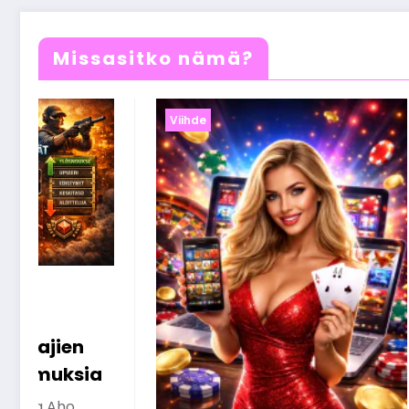
Missasitko nämä?
Viihde
Nettikasinobonukset
selitettynä – näin saat
niistä kaiken irti
Olivia Aho
26 maaliskuun, 2026