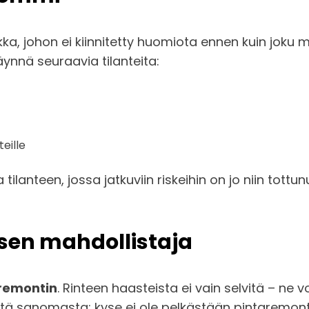
kka, johon ei kiinnitetty huomiota ennen kuin joku
äynnä seuraavia tilanteita:
eille
tilanteen, jossa jatkuviin riskeihin on jo niin tottu
sen mahdollistaja
remontin
. Rinteen haasteista ei vain selvitä – ne
sanomasta: kyse ei ole pelkästään pintaremontis