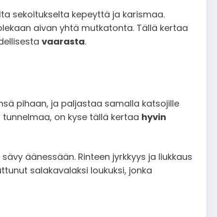
lta sekoitukselta kepeyttä ja karismaa.
lekaan aivan yhtä mutkatonta. Tällä kertaa
dellisesta
vaarasta
.
 pihaan, ja paljastaa samalla katsojille
a tunnelmaa, on kyse tällä kertaa
hyvin
n sävy äänessään. Rinteen jyrkkyys ja liukkaus
ttunut salakavalaksi loukuksi, jonka