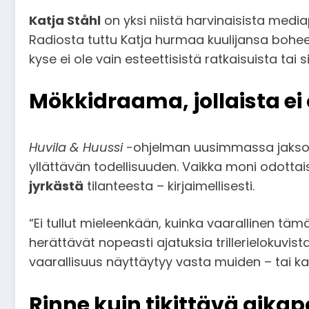
Katja Ståhl
on yksi niistä harvinaisista media
Radiosta tuttu Katja hurmaa kuulijansa bohe
kyse ei ole vain esteettisistä ratkaisuista t
Mökkidraama, jollaista ei
Huvila & Huussi
-ohjelman uusimmassa jaksossa
yllättävän todellisuuden. Vaikka moni odottai
jyrkästä
tilanteesta – kirjaimellisesti.
“Ei tullut mieleenkään, kuinka vaarallinen täm
herättävät nopeasti ajatuksia trillerielokuvi
vaarallisuus näyttäytyy vasta muiden – tai ka
Rinne kuin tikittävä aik