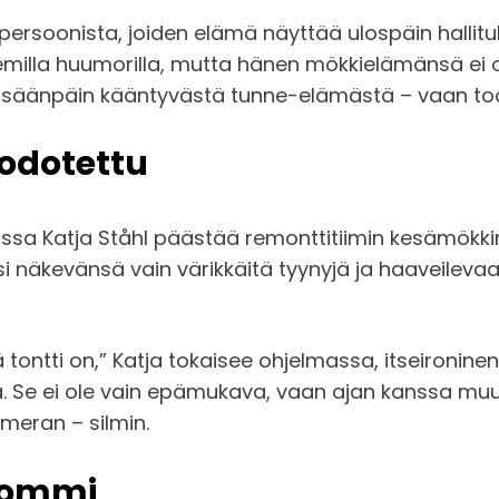
persoonista, joiden elämä näyttää ulospäin hallitu
emilla huumorilla, mutta hänen mökkielämänsä ei o
ai sisäänpäin kääntyvästä tunne-elämästä – vaan to
 odotettu
 Katja Ståhl päästää remonttitiimin kesämökkinsä
si näkevänsä vain värikkäitä tyynyjä ja haaveileva
ä tontti on,” Katja tokaisee ohjelmassa, itseironine
sta. Se ei ole vain epämukava, vaan ajan kanssa muu
meran – silmin.
apommi