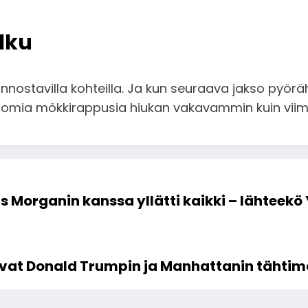
lku
innostavilla kohteilla. Ja kun seuraava jakso pyör
ä omia mökkirappusia hiukan vakavammin kuin vii
s Morganin kanssa yllätti kaikki – lähtee
vat Donald Trumpin ja Manhattanin tähtim