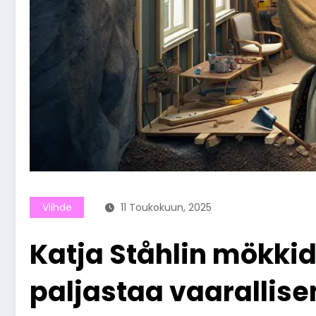
Viihde
11 Toukokuun, 2025
Katja Ståhlin mökki
paljastaa vaarallise