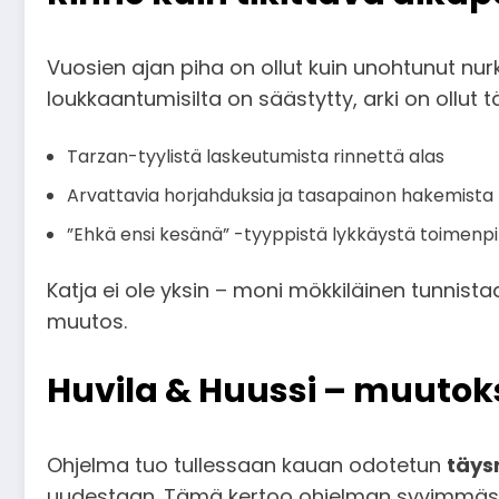
Vuosien ajan piha on ollut kuin unohtunut nur
loukkaantumisilta on säästytty, arki on ollut t
Tarzan-tyylistä laskeutumista rinnettä alas
Arvattavia horjahduksia ja tasapainon hakemista
”Ehkä ensi kesänä” -tyyppistä lykkäystä toimenpit
Katja ei ole yksin – moni mökkiläinen tunnistaa 
muutos.
Huvila & Huussi – muutok
Ohjelma tuo tullessaan kauan odotetun
täys
uudestaan. Tämä kertoo ohjelman syvimmästä 