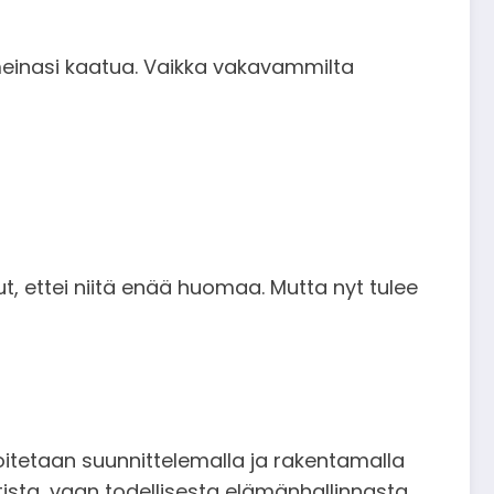
 meinasi kaatua. Vaikka vakavammilta
nut, ettei niitä enää huomaa. Mutta nyt tulee
 voitetaan suunnittelemalla ja rakentamalla
ta, vaan todellisesta elämänhallinnasta.