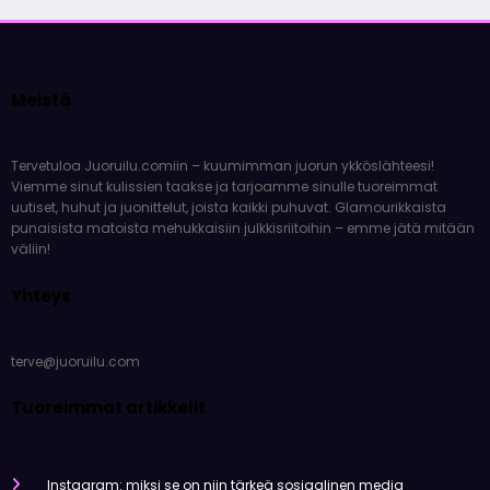
Meistä
Tervetuloa Juoruilu.comiin – kuumimman juorun ykköslähteesi!
Viemme sinut kulissien taakse ja tarjoamme sinulle tuoreimmat
uutiset, huhut ja juonittelut, joista kaikki puhuvat. Glamourikkaista
punaisista matoista mehukkaisiin julkkisriitoihin – emme jätä mitään
väliin!
Yhteys
terve@juoruilu.com
Tuoreimmat artikkelit
Instagram: miksi se on niin tärkeä sosiaalinen media