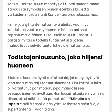
koruja – mutta suurin menetys oli turvallisuuden tunne.
Tapaus sai symbolisen painon etenkin siksi, että
varkaiden mukaan lähti
Kanyen antama kihlasormus
.
Kim ei jäänyt tuntemattomaksi uhriksi, vaan nyt
kahdeksan vuotta myöhemmin hän on antanut
tapahtumalle äänen. Oikeussalissa kuultu todistus
paljasti, miltä se todella tuntui hetkillä, jolloin
mahdollisuus selvitä tuntui lähes olemattomalta.
Todistajanlausunto, joka hiljensi
huoneen
Tiistain oikeudenkäynti sisälsi hetkiä, jotka pysäyttivät
jopa maailmanlaajuiset uutishuoneet. Kim kertoi, kuinka
oli varautunut pahimpaan, jopa mahdolliseen
seksuaaliseen väkivaltaan. Hän lausui rukouksen, valmiina
siihen, ettei näkisi enää perhettään.
”Minulla on
lapsia.”
Näillä sanoilla hän yritti koskettaa ryöstäjiä, ei
supertähtenä – vaan äitinä.