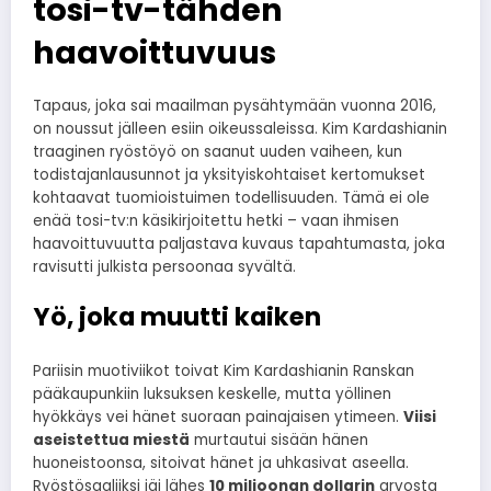
tosi-tv-tähden
haavoittuvuus
Tapaus, joka sai maailman pysähtymään vuonna 2016,
on noussut jälleen esiin oikeussaleissa. Kim Kardashianin
traaginen ryöstöyö on saanut uuden vaiheen, kun
todistajanlausunnot ja yksityiskohtaiset kertomukset
kohtaavat tuomioistuimen todellisuuden. Tämä ei ole
enää tosi-tv:n käsikirjoitettu hetki – vaan ihmisen
haavoittuvuutta paljastava kuvaus tapahtumasta, joka
ravisutti julkista persoonaa syvältä.
Yö, joka muutti kaiken
Pariisin muotiviikot toivat Kim Kardashianin Ranskan
pääkaupunkiin luksuksen keskelle, mutta yöllinen
hyökkäys vei hänet suoraan painajaisen ytimeen.
Viisi
aseistettua miestä
murtautui sisään hänen
huoneistoonsa, sitoivat hänet ja uhkasivat aseella.
Ryöstösaaliiksi jäi lähes
10 miljoonan dollarin
arvosta