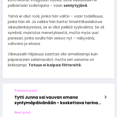
kontrolloinut imagoaan vuosia, astui oikeussaliin ei
pelkästään todistajana – vaan
selviytyjänä
.
Tämä ei ollut rooli, jonka hän valitsi – vaan todellisuus,
jonka hän eli. Ja vaikka hän kantoi timanttikaulakorua
oikeudenkäynnissä, se ei ollut pelkkä tyylivalinta. Se oli
symboli, muistutus menetyksestä, mutta myös uusi
panssari, jonka avulla hän seisoo nyt – näkyvänä,
vahvana ja elossa.
Oikeussalin hiljaisuus saattaa olla armeliaampi kuin
paparazzien salamavalot, mutta sen sanoma on
kirkkaampi:
Totuus ei kaipaa filttereitä.
Previous post
Tytti Junna sai vauvan omana
syntymäpäivänään – koskettava tarina
elämän ihmeestä
Next post