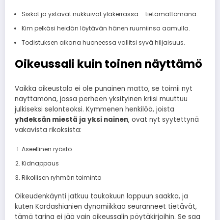
Siskot ja ystävät nukkuivat yläkerrassa – tietämättömänä.
Kim pelkäsi heidän löytävän hänen ruumiinsa aamulla.
Todistuksen aikana huoneessa vallitsi syvä hiljaisuus.
Oikeussali kuin toinen näyttämö
Vaikka oikeustalo ei ole punainen matto, se toimii nyt
näyttämönä, jossa perheen yksityinen kriisi muuttuu
julkiseksi selonteoksi. Kymmenen henkilöä, joista
yhdeksän miestä ja yksi nainen
, ovat nyt syytettynä
vakavista rikoksista:
Aseellinen ryöstö
Kidnappaus
Rikollisen ryhmän toiminta
Oikeudenkäynti jatkuu toukokuun loppuun saakka, ja
kuten Kardashianien dynamiikkaa seuranneet tietävät,
tämä tarina ei jää vain oikeussalin pöytäkirjoihin. Se saa