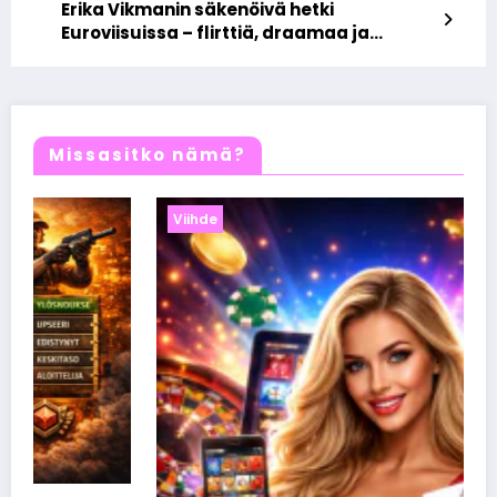
Erika Vikmanin säkenöivä hetki
Euroviisuissa – flirttiä, draamaa ja
lavasekoiluja Baselissa
Missasitko nämä?
Viihde