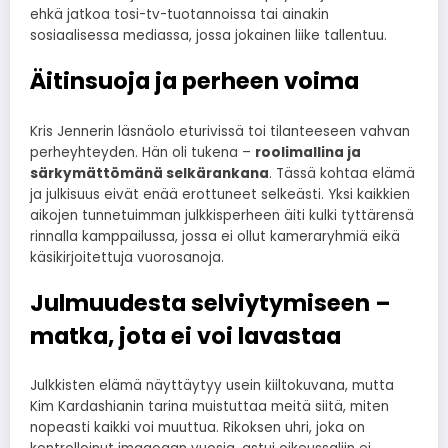
ehkä jatkoa tosi-tv-tuotannoissa tai ainakin
sosiaalisessa mediassa, jossa jokainen liike tallentuu.
Äitinsuoja ja perheen voima
Kris Jennerin läsnäolo eturivissä toi tilanteeseen vahvan
perheyhteyden. Hän oli tukena –
roolimallina ja
särkymättömänä selkärankana
. Tässä kohtaa elämä
ja julkisuus eivät enää erottuneet selkeästi. Yksi kaikkien
aikojen tunnetuimman julkkisperheen äiti kulki tyttärensä
rinnalla kamppailussa, jossa ei ollut kameraryhmiä eikä
käsikirjoitettuja vuorosanoja.
Julmuudesta selviytymiseen –
matka, jota ei voi lavastaa
Julkkisten elämä näyttäytyy usein kiiltokuvana, mutta
Kim Kardashianin tarina muistuttaa meitä siitä, miten
nopeasti kaikki voi muuttua. Rikoksen uhri, joka on