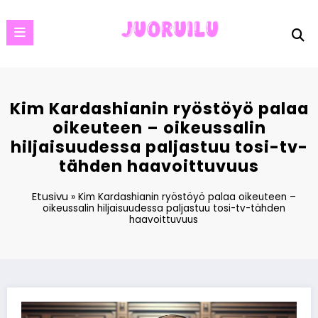
Skip
to
content
Kim Kardashianin ryöstöyö palaa
oikeuteen – oikeussalin
hiljaisuudessa paljastuu tosi-tv-
tähden haavoittuvuus
Etusivu
»
Kim Kardashianin ryöstöyö palaa oikeuteen –
oikeussalin hiljaisuudessa paljastuu tosi-tv-tähden
haavoittuvuus