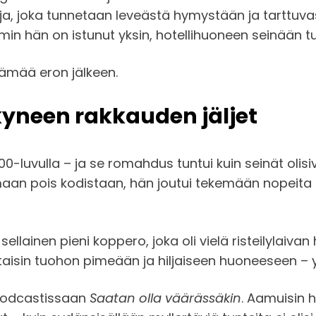
a, joka tunnetaan leveästä hymystään ja tarttuvast
min hän on istunut yksin, hotellihuoneen seinään tu
lämää eron jälkeen.
kyneen rakkauden jäljet
00-luvulla – ja se romahdus tuntui kuin seinät oli
aan pois kodistaan, hän joutui tekemään nopeita p
sellainen pieni koppero, joka oli vielä risteilylaiva
iltaisin tuohon pimeään ja hiljaiseen huoneeseen – y
podcastissaan
Saatan olla väärässäkin
. Aamuisin h