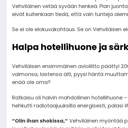
Vehviläinen vetää syvään henkeä. Pian juontaj
eivät kuitenkaan tiedä, että vain tunteja aiem
Se ei ole elokuvakohtaus. Se on Vehviläisen e
Halpa hotellihuone ja sär
Vehviläisen ensimmäinen avioliitto päättyi 20
vaimonsa, lastensa äiti, pyysi häntä muuttam
enää ole oma?
Ratkaisu oli halvin mahdollinen hotellihuone – 
hehkutti radiotaajuuksilla energisesti, palasi 
”Olin ihan shokissa,”
Vehviläinen myöntää 