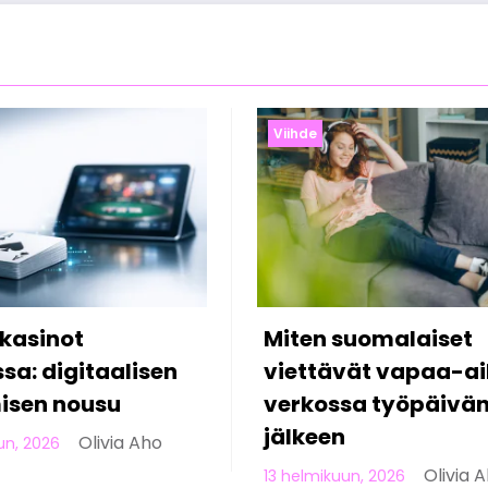
Viihde
suomalaiset
5 asiaa, joita et tie
vät vapaa-aikaa
modernista online-
sa työpäivän
uhkapelaamisesta
Olivia 
10 helmikuun, 2026
Olivia Aho
un, 2026