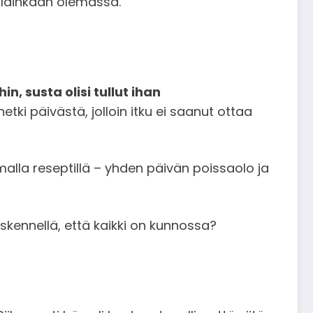
si lainkaan olemassa.
in, susta olisi tullut ihan
etki päivästä, jolloin itku ei saanut ottaa
alla reseptillä – yhden päivän poissaolo ja
skennellä, että kaikki on kunnossa?