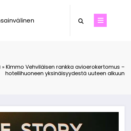
sainvälinen
u
»
Kimmo Vehviläisen rankka avioerokertomus –
hotellihuoneen yksinäisyydestä uuteen alkuun