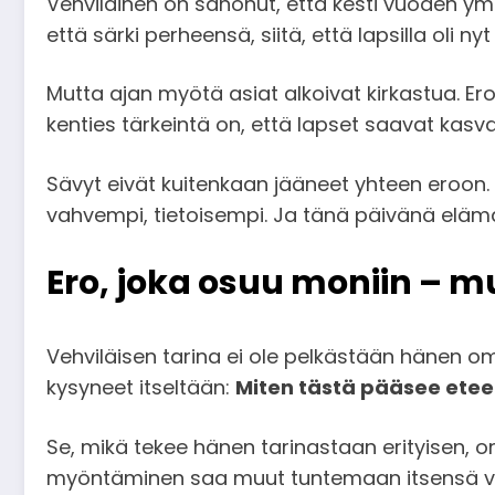
Vehviläinen on sanonut, että kesti vuoden ymm
että särki perheensä, siitä, että lapsilla oli ny
Mutta ajan myötä asiat alkoivat kirkastua. Ero s
kenties tärkeintä on, että lapset saavat kasva
Sävyt eivät kuitenkaan jääneet yhteen eroon. M
vahvempi, tietoisempi. Ja tänä päivänä elä
Ero, joka osuu moniin – mu
Vehviläisen tarina ei ole pelkästään hänen oman
kysyneet itseltään:
Miten tästä pääsee ete
Se, mikä tekee hänen tarinastaan erityisen, o
myöntäminen saa muut tuntemaan itsensä vä