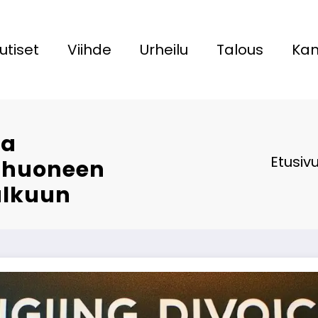
utiset
Viihde
Urheilu
Talous
Kan
ka
Etusiv
lihuoneen
alkuun