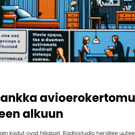
ankka avioerokertomus
een alkuun
gin kadut ovat hiljaiset. Radiostudio heräilee uu