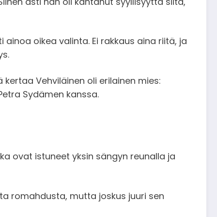
en asti hän oli kantanut syyllisyyttä siitä,
 ainoa oikea valinta. Ei rakkaus aina riitä, ja
ys.
 kertaa Vehviläinen oli erilainen mies:
 Petra Sydämen kanssa.
tka ovat istuneet yksin sängyn reunalla ja
sta romahdusta, mutta joskus juuri sen