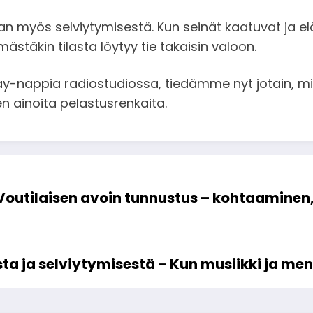
an myös selviytymisestä. Kun seinät kaatuvat ja el
ästäkin tilasta löytyy tie takaisin valoon.
y-nappia radiostudiossa, tiedämme nyt jotain, mit
en ainoita pelastusrenkaita.
Voutilaisen avoin tunnustus – kohtaaminen,
esta ja selviytymisestä – Kun musiikki ja m