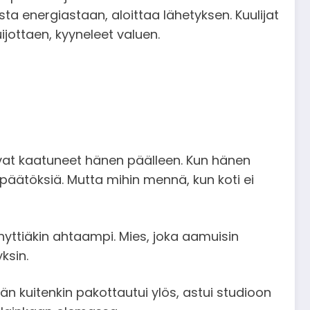
a energiastaan, aloittaa lähetyksen. Kuulijat
ijottaen, kyyneleet valuen.
sivat kaatuneet hänen päälleen. Kun hänen
äätöksiä. Mutta mihin mennä, kun koti ei
n hyttiäkin ahtaampi. Mies, joka aamuisin
ksin.
än kuitenkin pakottautui ylös, astui studioon