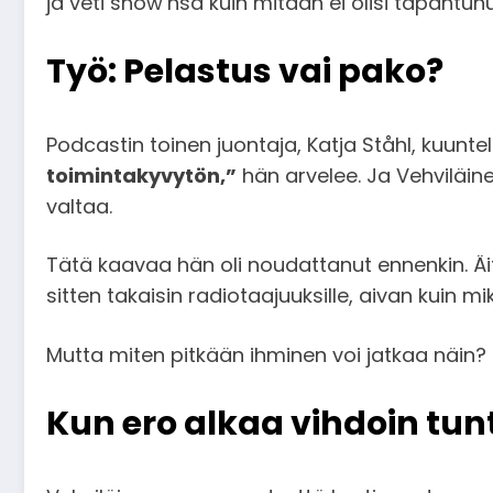
ja veti show’nsä kuin mitään ei olisi tapahtunu
Työ: Pelastus vai pako?
Podcastin toinen juontaja, Katja Ståhl, kuunte
toimintakyvytön,”
hän arvelee. Ja Vehviläinen
valtaa.
Tätä kaavaa hän oli noudattanut ennenkin. Äi
sitten takaisin radiotaajuuksille, aivan kuin mi
Mutta miten pitkään ihminen voi jatkaa näin? 
Kun ero alkaa vihdoin tun