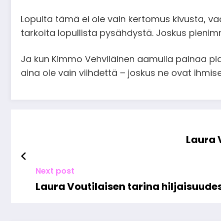
Lopulta tämä ei ole vain kertomus kivusta, va
tarkoita lopullista pysähdystä. Joskus pienimm
Ja kun Kimmo Vehviläinen aamulla painaa pla
aina ole vain viihdettä – joskus ne ovat ihmis
Laura 
Next post
Laura Voutilaisen tarina hiljaisuud