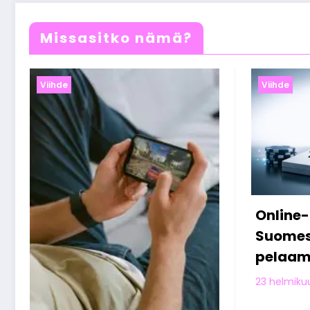
Missasitko nämä?
Viihde
Viihde
Online-kasinot
Miten 
Suomessa: digitaalisen
viettä
pelaamisen nousu
verkos
jälkeen
Olivia Aho
23 helmikuun, 2026
13 helmiku