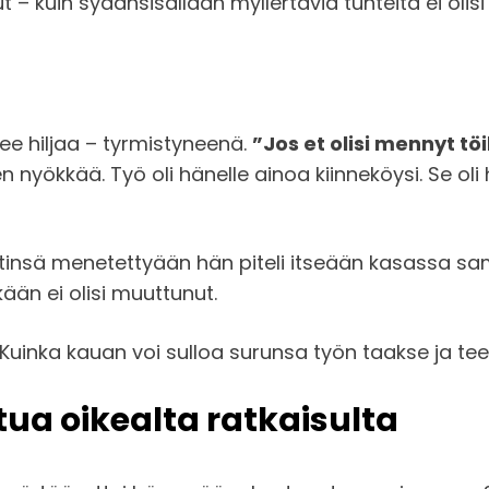
t – kuin sydänsisällään myllertäviä tunteita ei oli
lee hiljaa – tyrmistyneenä.
”Jos et olisi mennyt töih
 nyökkää. Työ oli hänelle ainoa kiinneköysi. Se oli h
tinsä menetettyään hän piteli itseään kasassa sam
kään ei olisi muuttunut.
Kuinka kauan voi sulloa surunsa työn taakse ja tee
tua oikealta ratkaisulta