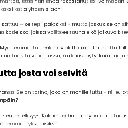
ärtää, ettei hän enää rakastanut ex-vaimoaan. Siih
t kaksi kotia yhden sijaan.
attuu – se repii palasiksi – mutta joskus se on silti
a kodeissa, joissa vallitsee rauha eikä jatkuva kire
yöhemmin toinenkin avioliitto kariutui, mutta tällä
mä on taas tasapainossa, rakkaus löytyi kampaaja
tta josta voi selvitä
sa. Se on tarina, joka on monille tuttu – niille, jo
enpäin?
n sen rehellisyys. Kukaan ei halua myöntää totaali
hemmän yksinäisiksi.