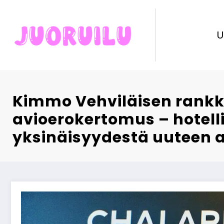
Skip
to
content
U
Kimmo Vehviläisen rank
avioerokertomus – hotel
yksinäisyydestä uuteen 