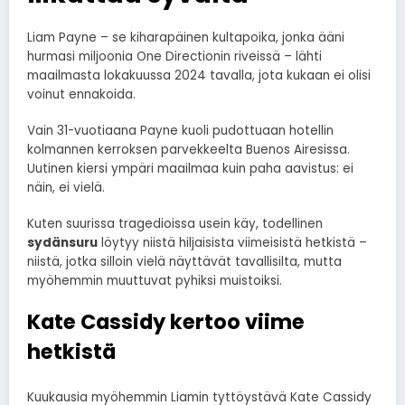
Liam Payne – se kiharapäinen kultapoika, jonka ääni
hurmasi miljoonia One Directionin riveissä – lähti
maailmasta lokakuussa 2024 tavalla, jota kukaan ei olisi
voinut ennakoida.
Vain 31-vuotiaana Payne kuoli pudottuaan hotellin
kolmannen kerroksen parvekkeelta Buenos Airesissa.
Uutinen kiersi ympäri maailmaa kuin paha aavistus: ei
näin, ei vielä.
Kuten suurissa tragedioissa usein käy, todellinen
sydänsuru
löytyy niistä hiljaisista viimeisistä hetkistä –
niistä, jotka silloin vielä näyttävät tavallisilta, mutta
myöhemmin muuttuvat pyhiksi muistoiksi.
Kate Cassidy kertoo viime
hetkistä
Kuukausia myöhemmin Liamin tyttöystävä Kate Cassidy