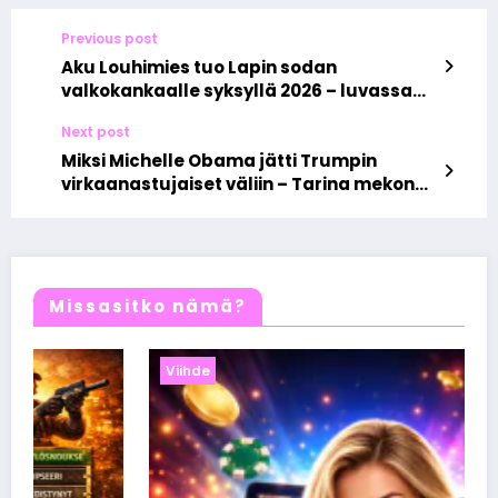
Previous post
Aku Louhimies tuo Lapin sodan
valkokankaalle syksyllä 2026 – luvassa
raju ja tunteikas elokuvakokemus
Next post
Miksi Michelle Obama jätti Trumpin
virkaanastujaiset väliin – Tarina mekon
puutteesta ja oman voiman löytämisestä
Missasitko nämä?
Viihde