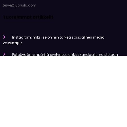
terve@juoruilu.com
Tuoreimmat artikkelit
Instagram: miksi se on niin tärkeä sosiaalinen media
vaikuttajille
Pelipöydän ympärillä syntyneet julkkisskandaalit muistetaan
vuosia
Mitä tapahtui Käärijän kasinoyhteistyölle?
Miten pelaaminen kilpailee muiden viihdemuotojen kanssa
Miksi suomalaiset ovat niin pakkomielteisiä nettiviihteestä?
Olemme tehneet tutkimusta