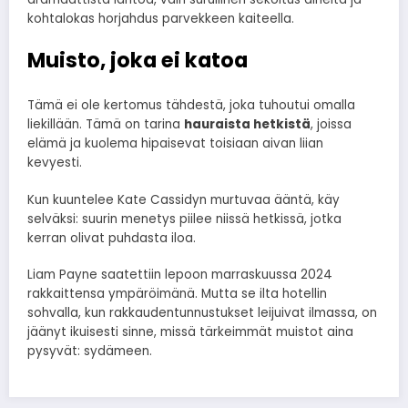
kohtalokas horjahdus parvekkeen kaiteella.
Muisto, joka ei katoa
Tämä ei ole kertomus tähdestä, joka tuhoutui omalla
liekillään. Tämä on tarina
hauraista hetkistä
, joissa
elämä ja kuolema hipaisevat toisiaan aivan liian
kevyesti.
Kun kuuntelee Kate Cassidyn murtuvaa ääntä, käy
selväksi: suurin menetys piilee niissä hetkissä, jotka
kerran olivat puhdasta iloa.
Liam Payne saatettiin lepoon marraskuussa 2024
rakkaittensa ympäröimänä. Mutta se ilta hotellin
sohvalla, kun rakkaudentunnustukset leijuivat ilmassa, on
jäänyt ikuisesti sinne, missä tärkeimmät muistot aina
pysyvät: sydämeen.