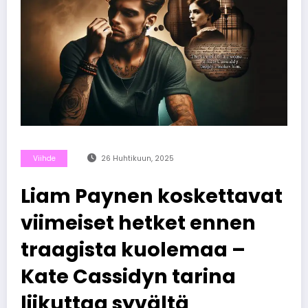
Viihde
26 Huhtikuun, 2025
Liam Paynen koskettavat
viimeiset hetket ennen
traagista kuolemaa –
Kate Cassidyn tarina
liikuttaa syvältä