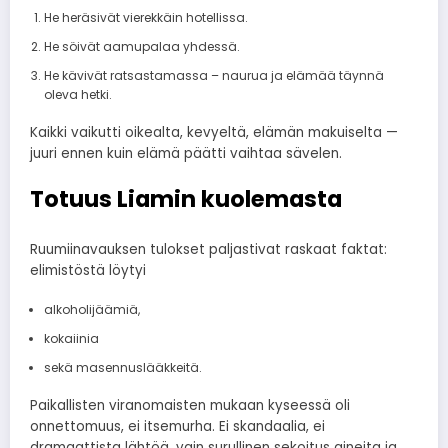
He heräsivät vierekkäin hotellissa.
He söivät aamupalaa yhdessä.
He kävivät ratsastamassa – naurua ja elämää täynnä
oleva hetki.
Kaikki vaikutti oikealta, kevyeltä, elämän makuiselta —
juuri ennen kuin elämä päätti vaihtaa sävelen.
Totuus Liamin kuolemasta
Ruumiinavauksen tulokset paljastivat raskaat faktat:
elimistöstä löytyi
alkoholijäämiä,
kokaiinia
sekä masennuslääkkeitä.
Paikallisten viranomaisten mukaan kyseessä oli
onnettomuus, ei itsemurha. Ei skandaalia, ei
dramaattista lähtöä, vain surullinen sekoitus aineita ja