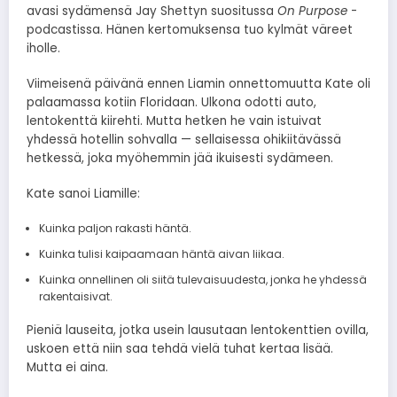
avasi sydämensä Jay Shettyn suositussa
On Purpose
-
podcastissa. Hänen kertomuksensa tuo kylmät väreet
iholle.
Viimeisenä päivänä ennen Liamin onnettomuutta Kate oli
palaamassa kotiin Floridaan. Ulkona odotti auto,
lentokenttä kiirehti. Mutta hetken he vain istuivat
yhdessä hotellin sohvalla — sellaisessa ohikiitävässä
hetkessä, joka myöhemmin jää ikuisesti sydämeen.
Kate sanoi Liamille:
Kuinka paljon rakasti häntä.
Kuinka tulisi kaipaamaan häntä aivan liikaa.
Kuinka onnellinen oli siitä tulevaisuudesta, jonka he yhdessä
rakentaisivat.
Pieniä lauseita, jotka usein lausutaan lentokenttien ovilla,
uskoen että niin saa tehdä vielä tuhat kertaa lisää.
Mutta ei aina.