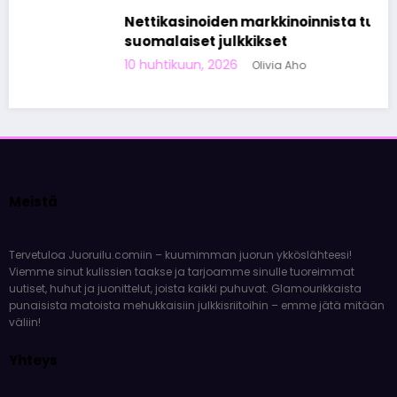
Nettikasinoiden markkinoinnista tunnetut
suomalaiset julkkikset
10 huhtikuun, 2026
Olivia Aho
Meistä
Tervetuloa Juoruilu.comiin – kuumimman juorun ykköslähteesi!
Viemme sinut kulissien taakse ja tarjoamme sinulle tuoreimmat
uutiset, huhut ja juonittelut, joista kaikki puhuvat. Glamourikkaista
punaisista matoista mehukkaisiin julkkisriitoihin – emme jätä mitään
väliin!
Yhteys