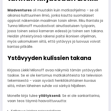
Madventures
oli muutakin kuin matkaohjelma – se oli
aikansa kulttuurinen ilmiö, jonka kautta suomalaiset
oppivat näkemään maailman toisin silmin. Riku Rantala ja
Tunna Milonoff muodostivat ainutlaatuisen työparin,
jossa toinen seisoi kameran edessä ja toinen sen takana.
Heidän yhteistyönsä rakensi paitsi ikonisen ohjelman,
myös uskomuksen siitä, että ystävyys ja luovuus voivat
kantaa pitkälle.
Ystävyyden kulissien takana
Kirjassa
Liekki
Milonoff avaa näkymiä tämän ystävyyden
taakse. Se ei ole kertomus matkakohteista tai television
tekemisestä – vaan syvästi henkilökohtainen kuvaus
siitä, miten läheinen suhde voi särkyä hiljalleen.
Monelle kirja tulee
yllätyksenä
. Se ei ole sankaritarina,
vaan teos täynnä haavoittuvuutta:
Katkeruus loistaa poissaolollaan.