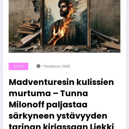
Viihde
1 Toukokuun, 2025
Madventuresin kulissien
murtuma – Tunna
Milonoff paljastaa
särkyneen ystävyyden
tarinan kirjassaan Liekki