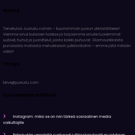
Meistä
Tervetuloa Juoruilu.comiin – kuumimman juorun ykköslähteesi!
Viemme sinut kulissien taakse ja tarjoamme sinulle tuoreimmat
uutiset, huhut ja juonittelut, joista kaikki puhuvat. Glamourikkaista
punaisista matoista mehukkaisiin julkkisriitoihin – emme jätä mitään
väliin!
Yhteys
terve@juoruilu.com
Tuoreimmat artikkelit
Instagram: miksi se on niin tärkeä sosiaalinen media
vaikuttajille
Pelipöydän ympärillä syntyneet julkkisskandaalit muistetaan