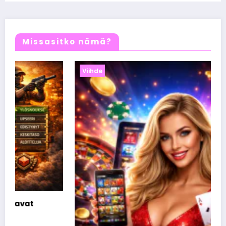
Missasitko nämä?
Viihde