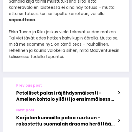
Samalla kirja toimii muistutuksena siitä, että
kameravalojen loisteessa ei aina näy totuus – mutta
että se totuus, kun se lopulta kerrotaan, voi olla
vapauttava
.
Ehkä Tunna ja Riku joskus vielä tekevät uuden matkan.
Tai viettävät edes hetken kahvikupin äärellä. Mutta se,
mitä me saamme nyt, on tämä teos – rauhallinen,
rehellinen ja kaunis valokeila siihen, mitä Madventuresin
kulisseissa todella tapahtui.
Previous post
Petolliset palasi räjähdysmäisesti –
Amelien kohtalo yllätti jo ensimmäisessä
jaksossa
Next post
Karjalan kunnailla palaa ruutuun –
rakastettu suomalaisdraama herättää
kesäyön tunnelmat henkiin