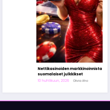
Nettikasinoiden markkinoinnista tunnetut
suomalaiset julkkikset
10 huhtikuun, 2026
Olivia Aho