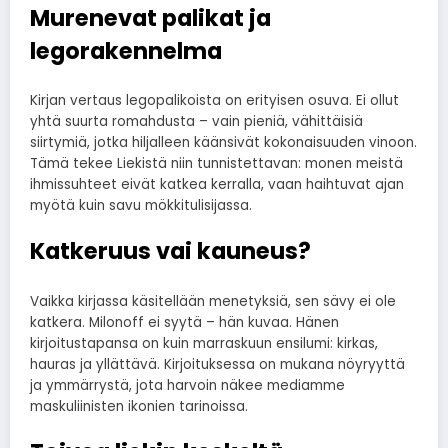
Murenevat palikat ja
legorakennelma
Kirjan vertaus legopalikoista on erityisen osuva. Ei ollut
yhtä suurta romahdusta – vain pieniä, vähittäisiä
siirtymiä, jotka hiljalleen käänsivät kokonaisuuden vinoon.
Tämä tekee Liekistä niin tunnistettavan: monen meistä
ihmissuhteet eivät katkea kerralla, vaan haihtuvat ajan
myötä kuin savu mökkitulisijassa.
Katkeruus vai kauneus?
Vaikka kirjassa käsitellään menetyksiä, sen sävy ei ole
katkera. Milonoff ei syytä – hän kuvaa. Hänen
kirjoitustapansa on kuin marraskuun ensilumi: kirkas,
hauras ja yllättävä. Kirjoituksessa on mukana nöyryyttä
ja ymmärrystä, jota harvoin näkee mediamme
maskuliinisten ikonien tarinoissa.