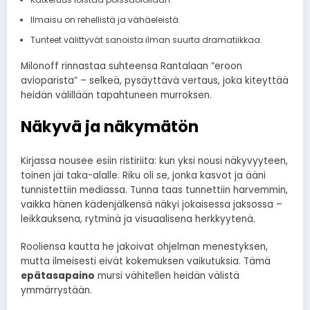
Ilmaisu on rehellistä ja vähäeleistä.
Tunteet välittyvät sanoista ilman suurta dramatiikkaa.
Milonoff rinnastaa suhteensa Rantalaan ”eroon
avioparista” – selkeä, pysäyttävä vertaus, joka kiteyttää
heidän välillään tapahtuneen murroksen.
Näkyvä ja näkymätön
Kirjassa nousee esiin ristiriita: kun yksi nousi näkyvyyteen,
toinen jäi taka-alalle. Riku oli se, jonka kasvot ja ääni
tunnistettiin mediassa. Tunna taas tunnettiin harvemmin,
vaikka hänen kädenjälkensä näkyi jokaisessa jaksossa –
leikkauksena, rytminä ja visuaalisena herkkyytenä.
Rooliensa kautta he jakoivat ohjelman menestyksen,
mutta ilmeisesti eivät kokemuksen vaikutuksia. Tämä
epätasapaino
mursi vähitellen heidän välistä
ymmärrystään.