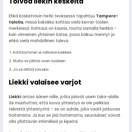
Toivoa liekin keskeltä
Ehkä koskettavin hetki teoksessa tapahtuu
Tampere-
talolla
, missä kaksikko kohtaa vielä kerran töiden
merkeissä. Kohtaus on kaunis, mutta samalla herkkä –
kuin viimeinen yhteinen katse, jossa kaikuu mennyt ja
ehkä vielä mahdollinen tuleva.
Kohtaaminen ei ratkaise kaikkea.
Mutta se jättää oven raolleen.
Ja se riittää toivoksi.
Liekki valaisee varjot
Liekki
antaa äänen niille, jotka jäävät usein taka-alalle.
Se muistuttaa, että luova yhteistyö ei ole pelkkää
teknistä yhteistyötä – se on suhde, joka vaatii jatkuvaa
hoitamista. Ja kun se jää hoitamatta, seuraukset voivat
olla yllättävän inhimillisiä ja kipeitä.