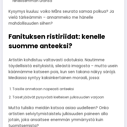
rehellisemmän uransa
Kysymys kuuluu: voiko Måns seurata samaa polkua? Ja
vielä tärkeämmin – annammeko me hänelle
mahdollisuuden siihen?
Fanituksen ristiriidat: kenelle
suomme anteeksi?
Artistiin kohdistuu valtavasti odotuksia. Nautimme
täydellisistä esityksistä, sileästä imagosta – mutta usein
käännämme katseen pois, kun sen takana näkyy säröjä.
Mediassa syntyy kaksinkertainen moraali, jossa:
Toisille annetaan nopeasti anteeksi
Toiset jäävät pysyvästi kielteisen julkisuuden varjoon
Mutta tulisiko meidän katsoa asiaa uudelleen? Onko
artistien selviytymistaistelu julkisuuden paineen alla
jotain, joka ansaitsee enemmän ymmärrystä kuin
tuomitsemista?