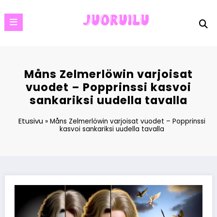
Skip
to
content
Måns Zelmerlöwin varjoisat
vuodet – Popprinssi kasvoi
sankariksi uudella tavalla
Etusivu
»
Måns Zelmerlöwin varjoisat vuodet – Popprinssi
kasvoi sankariksi uudella tavalla