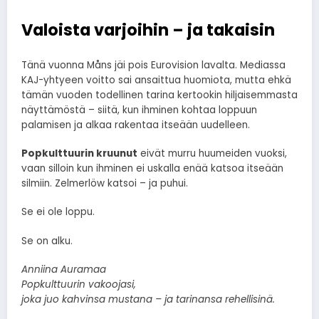
Valoista varjoihin – ja takaisin
Tänä vuonna Måns jäi pois Eurovision lavalta. Mediassa
KAJ-yhtyeen voitto sai ansaittua huomiota, mutta ehkä
tämän vuoden todellinen tarina kertookin hiljaisemmasta
näyttämöstä – siitä, kun ihminen kohtaa loppuun
palamisen ja alkaa rakentaa itseään uudelleen.
Popkulttuurin kruunut
eivät murru huumeiden vuoksi,
vaan silloin kun ihminen ei uskalla enää katsoa itseään
silmiin. Zelmerlöw katsoi – ja puhui.
Se ei ole loppu.
Se on alku.
Anniina Auramaa
Popkulttuurin vakoojasi,
joka juo kahvinsa mustana – ja tarinansa rehellisinä.