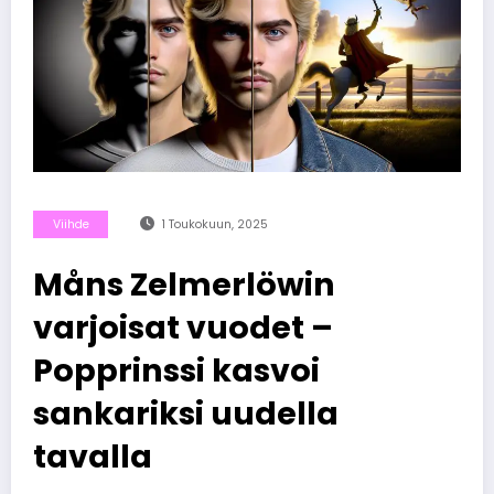
Viihde
1 Toukokuun, 2025
Måns Zelmerlöwin
varjoisat vuodet –
Popprinssi kasvoi
sankariksi uudella
tavalla