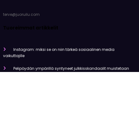
terve@juoruilu.com
Tuoreimmat artikkelit
Instagram: miksi se on niin tärkeä sosiaalinen media
vaikuttajille
Pelipöydän ympärillä syntyneet julkkisskandaalit muistetaan
vuosia
Mitä tapahtui Käärijän kasinoyhteistyölle?
Miten pelaaminen kilpailee muiden viihdemuotojen kanssa
Miksi suomalaiset ovat niin pakkomielteisiä nettiviihteestä?
Olemme tehneet tutkimusta