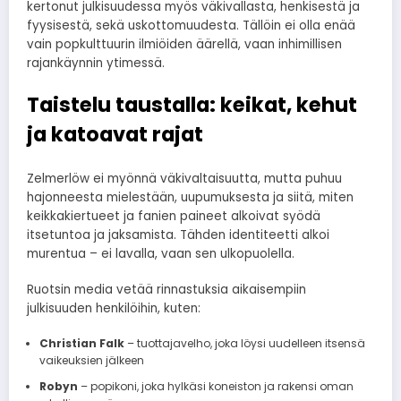
kertonut julkisuudessa myös väkivallasta, henkisestä ja
fyysisestä, sekä uskottomuudesta. Tällöin ei olla enää
vain popkulttuurin ilmiöiden äärellä, vaan inhimillisen
rajankäynnin ytimessä.
Taistelu taustalla: keikat, kehut
ja katoavat rajat
Zelmerlöw ei myönnä väkivaltaisuutta, mutta puhuu
hajonneesta mielestään, uupumuksesta ja siitä, miten
keikkakiertueet ja fanien paineet alkoivat syödä
itsetuntoa ja jaksamista. Tähden identiteetti alkoi
murentua – ei lavalla, vaan sen ulkopuolella.
Ruotsin media vetää rinnastuksia aikaisempiin
julkisuuden henkilöihin, kuten:
Christian Falk
– tuottajavelho, joka löysi uudelleen itsensä
vaikeuksien jälkeen
Robyn
– popikoni, joka hylkäsi koneiston ja rakensi oman