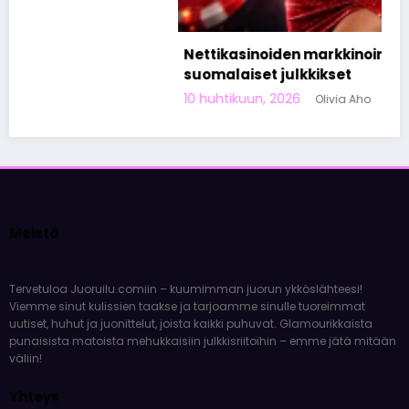
Nettikasinoiden markkinoinnista tunnetut
suomalaiset julkkikset
10 huhtikuun, 2026
Olivia Aho
Meistä
Tervetuloa Juoruilu.comiin – kuumimman juorun ykköslähteesi!
Viemme sinut kulissien taakse ja tarjoamme sinulle tuoreimmat
uutiset, huhut ja juonittelut, joista kaikki puhuvat. Glamourikkaista
punaisista matoista mehukkaisiin julkkisriitoihin – emme jätä mitään
väliin!
Yhteys