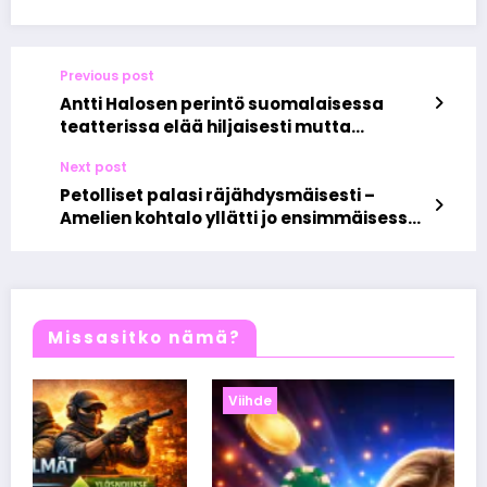
Previous post
Antti Halosen perintö suomalaisessa
teatterissa elää hiljaisesti mutta
vahvasti
Next post
Petolliset palasi räjähdysmäisesti –
Amelien kohtalo yllätti jo ensimmäisessä
jaksossa
Missasitko nämä?
Viihde