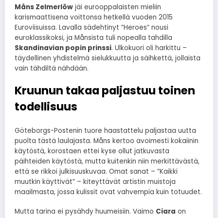
Måns Zelmerlöw
jäi eurooppalaisten mieliin
karismaattisena voittonsa hetkellä vuoden 2015
Euroviisuissa. Lavalla sädehtinyt ”Heroes” nousi
euroklassikoksi, ja Månsista tuli nopealla tahdilla
Skandinavian popin prinssi
. Ulkokuori oli harkittu –
täydellinen yhdistelmä sielukkuutta ja säihkettä, jollaista
vain tähdiltä nähdään.
Kruunun takaa paljastuu toinen
todellisuus
Göteborgs-Postenin tuore haastattelu paljastaa uutta
puolta tästä laulajasta. Måns kertoo avoimesti kokaiinin
käytöstä, korostaen ettei kyse ollut jatkuvasta
päihteiden käytöstä, mutta kuitenkin niin merkittävästä,
että se rikkoi julkisuuskuvaa. Omat sanat – ”Kaikki
muutkin käyttivät” – kiteyttävät artistin muistoja
maailmasta, jossa kulissit ovat vahvempia kuin totuudet.
Mutta tarina ei pysähdy huumeisiin. Vaimo
Ciara
on