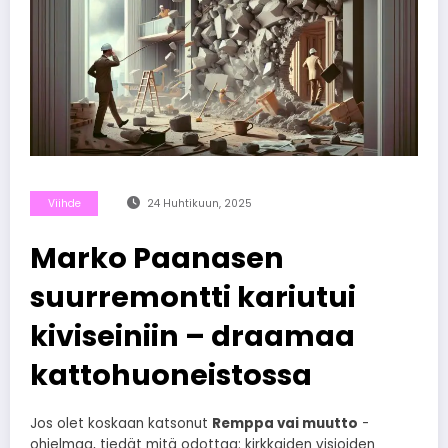
Viihde
24 Huhtikuun, 2025
Marko Paanasen
suurremontti kariutui
kiviseiniin – draamaa
kattohuoneistossa
Jos olet koskaan katsonut
Remppa vai muutto
-
ohjelmaa, tiedät mitä odottaa: kirkkaiden visioiden