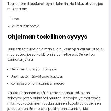
Täällä hormit kuuluvat pyhiin lehmiin. Ne liikkuvat vain, jos
mukana on:
Ihme
Lauma insinöörejä
Ohjelman todellinen syvyys
Juuri tässä piilee ohjelman suola.
Remppa vai muutto
ei
myy satua, jossa kaikki onnistuu hetkessä. Se kertoo
tarinoita, joissa:
Betoniseinät pysyvät pystyssä
Unelmat törmäävät todellisuuteen
Komprossi on onnistumisen muoto
Vaikka Paananen ei tällä kertaa saanut taikojaan
tehdyksi, jakso puhutteli muuten. Katsojat ymmärtävät,
miksi koukuttuminen ruudun ääreen tapahtuu uudelleen
ja uudelleen. Emme etsi pelkkiä onnistumisia. Me