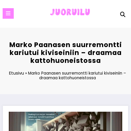
Skip
to
content
Marko Paanasen suurremontti
kariutui kiviseiniin – draamaa
kattohuoneistossa
Etusivu
»
Marko Paanasen suurremontti kariutui kiviseiniin –
draamaa kattohuoneistossa