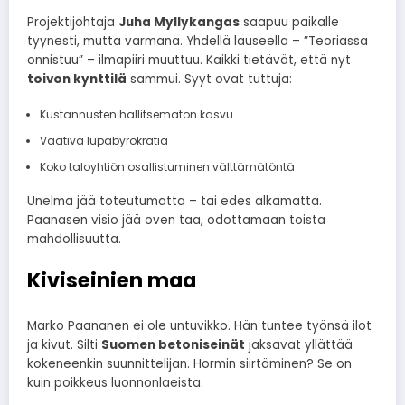
Projektijohtaja
Juha Myllykangas
saapuu paikalle
tyynesti, mutta varmana. Yhdellä lauseella – ”Teoriassa
onnistuu” – ilmapiiri muuttuu. Kaikki tietävät, että nyt
toivon kynttilä
sammui. Syyt ovat tuttuja:
Kustannusten hallitsematon kasvu
Vaativa lupabyrokratia
Koko taloyhtiön osallistuminen välttämätöntä
Unelma jää toteutumatta – tai edes alkamatta.
Paanasen visio jää oven taa, odottamaan toista
mahdollisuutta.
Kiviseinien maa
Marko Paananen ei ole untuvikko. Hän tuntee työnsä ilot
ja kivut. Silti
Suomen betoniseinät
jaksavat yllättää
kokeneenkin suunnittelijan. Hormin siirtäminen? Se on
kuin poikkeus luonnonlaeista.