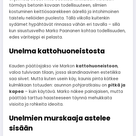
törmäys betonin kovaan todellisuuteen, silmien
kostuminen keittiösaarekkeen äärellä ja intohimoinen
taistelu neliöiden puolesta. Tällä viikolla kuitenkin
sydämet hypähtävät rinnassa vähän eri tavalla – sillä
kun sisustusvelho Marko Paananen kohtaa todellisuuden,
edes väriteippi ei pelasta.
Unelma kattohuoneistosta
Kauden päätösjakso vie Markon
kattohuoneistoon
,
valoa tulvivaan tilaan, jossa skandinaavinen estetiikka
saa siivet. Mutta kuten usein käy, kaunis pinta kätkee
kulmikkaan totuuden: asunnon pohjaratkaisu on
pitkä ja
kapea
– kuin käytävä. Marko näkee painajaisen, mutta
päättää tarttua haasteeseen täynnä mehukkaita
visioita ja rohkeita ideoita.
Unelmien murskaaja astelee
sisään