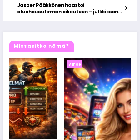
Jasper Pääkkönen haastoi
alushousufirman oikeuteen – julkkiksen
brändioikeudet puntarissa
hovioikeudessa
Missasitko nämä?
Viihde