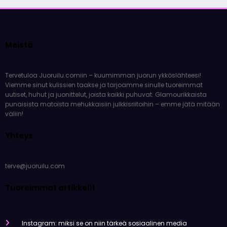
Meistä
Tervetuloa Juoruilu.comiin – kuumimman juorun ykköslähteesi!
Viemme sinut kulissien taakse ja tarjoamme sinulle tuoreimmat
uutiset, huhut ja juonittelut, joista kaikki puhuvat. Glamourikkaista
punaisista matoista mehukkaisiin julkkisriitoihin – emme jätä mitään
väliin!
Yhteys
terve@juoruilu.com
Tuoreimmat artikkelit