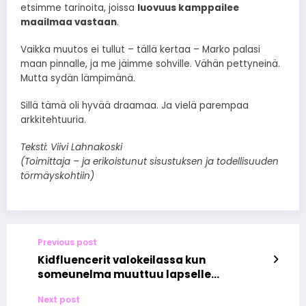
etsimme tarinoita, joissa
luovuus kamppailee
maailmaa vastaan
.
Vaikka muutos ei tullut – tällä kertaa – Marko palasi
maan pinnalle, ja me jäimme sohville. Vähän pettyneinä.
Mutta sydän lämpimänä.
Sillä tämä oli hyvää draamaa. Ja vielä parempaa
arkkitehtuuria.
Teksti: Viivi Lahnakoski
(Toimittaja – ja erikoistunut sisustuksen ja todellisuuden
törmäyskohtiin)
Previous post
Kidfluencerit valokeilassa kun
someunelma muuttuu lapselle
painajaiseksi
Next post